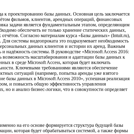
да к проектированию базы данных. Основная цель заключается
чётом фильмов, клиентов, арендных операций, финансовых
ановка задачи является фундаментальным этапом, определяющим
бходимо обеспечить не только хранение статических данных,
тчётов. Согласно материалам курса «Базы данных» (Intuit.ru),
. Для системы видеопроката это подразумевает необходимость
о персональных данных клиентов и истории их аренд. Важным
и надёжность системы. В руководстве «Microsoft Access 2016:
ть возможность масштабирования и адаптации базы данных к
х в среде Microsoft Access, которая будет включать
льности. Ключевыми требованиями являются обеспечение
иктных ситуаций (например, попытка аренды уже взятого
ие базы данных в Microsoft Access 2010», успешная реализация
ором, и повысить общую эффективность управления
, но и анализ бизнес-логики, что в совокупности определяет
менно на его основе формируется структура будущей базы
ации, которая будет обрабатываться системой, а также формы