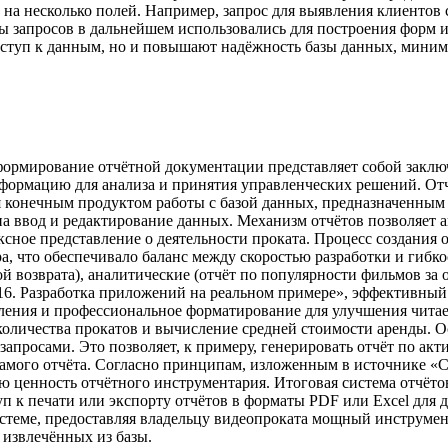
 на несколько полей. Например, запрос для выявления клиентов
аты запросов в дальнейшем использовались для построения форм
оступ к данным, но и повышают надёжность базы данных, миним
формирование отчётной документации представляет собой закл
рмацию для анализа и принятия управленческих решений. Отчёты
я конечным продуктом работы с базой данных, предназначенным 
а ввод и редактирование данных. Механизм отчётов позволяет 
ксное представление о деятельности проката. Процесс создания
ра, что обеспечивало баланс между скоростью разработки и гиб
й возврата), аналитические (отчёт по популярности фильмов за
2016. Разработка приложений на реальном примере», эффективный
ения и профессиональное форматирование для улучшения читаем
количества прокатов и вычисление средней стоимости аренды. 
просами. Это позволяет, к примеру, генерировать отчёт по акт
мого отчёта. Согласно принципам, изложенным в источнике «Соз
ю ценность отчётного инструментария. Итоговая система отчёт
п к печати или экспорту отчётов в форматы PDF или Excel для 
стеме, предоставляя владельцу видеопроката мощный инструмент
 извлечённых из базы.