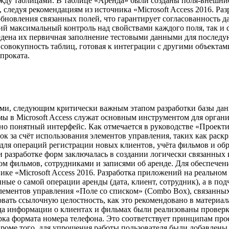
между таблицами. В таблице «Аренда» были созданы поля-внеш
, следуя рекомендациям из источника «Microsoft Access 2016. Р
бновления связанных полей, что гарантирует согласованность 
ий максимальный контроль над свойствами каждого поля, так и
дена их первичная заполнение тестовыми данными для последую
 совокупность таблиц, готовая к интеграции с другими объектам
проката.
ими, следующим критически важным этапом разработки базы дан
ы в Microsoft Access служат основным инструментом для органи
о понятный интерфейс. Как отмечается в руководстве «Проектир
к за счёт использования элементов управления, таких как рас
 для операций регистрации новых клиентов, учёта фильмов и обр
и разработке форм заключалась в создании логически связанных
ом фильмов, сотрудниками и записями об аренде. Для обеспечен
ике «Microsoft Access 2016. Разработка приложений на реально
ные о самой операции аренды (дата, клиент, сотрудник), а в по
элементов управления «Поле со списком» (Combo Box), связанны
вать ссылочную целостность, как это рекомендовано в материала
да информации о клиентах и фильмах были реализованы проверк
рка формата номера телефона. Это соответствует принципам пр
. Кроме того, для упрощения работы пользователя были добавле