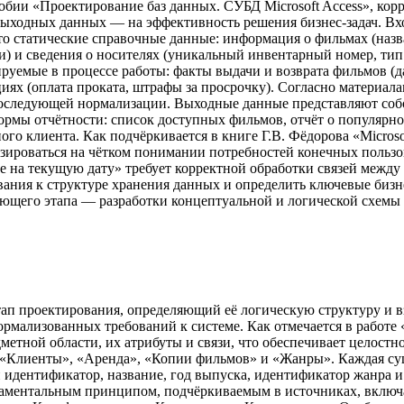
особии «Проектирование баз данных. СУБД Microsoft Access», ко
выходных данных — на эффективность решения бизнес-задач. В
о статические справочные данные: информация о фильмах (назва
) и сведения о носителях (уникальный инвентарный номер, тип 
уемые в процессе работы: факты выдачи и возврата фильмов (да
иях (оплата проката, штрафы за просрочку). Согласно материалам
я последующей нормализации. Выходные данные представляют со
ормы отчётности: список доступных фильмов, отчёт о популярно
го клиента. Как подчёркивается в книге Г.В. Фёдорова «Microso
зироваться на чётком понимании потребностей конечных пользо
е на текущую дату» требует корректной обработки связей между
вания к структуре хранения данных и определить ключевые бизн
щего этапа — разработки концептуальной и логической схемы б
тап проектирования, определяющий её логическую структуру и в
рмализованных требований к системе. Как отмечается в работе 
етной области, их атрибуты и связи, что обеспечивает целост
Клиенты», «Аренда», «Копии фильмов» и «Жанры». Каждая сущн
 идентификатор, название, год выпуска, идентификатор жанра 
ментальным принципом, подчёркиваемым в источниках, включая 