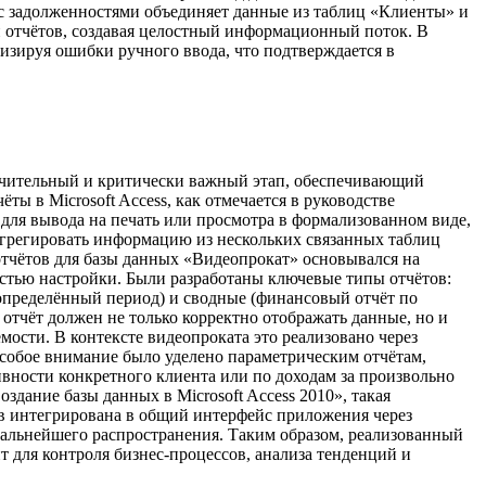
 с задолженностями объединяет данные из таблиц «Клиенты» и
 и отчётов, создавая целостный информационный поток. В
изируя ошибки ручного ввода, что подтверждается в
ючительный и критически важный этап, обеспечивающий
 в Microsoft Access, как отмечается в руководстве
для вывода на печать или просмотра в формализованном виде,
агрегировать информацию из нескольких связанных таблиц
 отчётов для базы данных «Видеопрокат» основывался на
костью настройки. Были разработаны ключевые типы отчётов:
 определённый период) и сводные (финансовый отчёт по
 отчёт должен не только корректно отображать данные, но и
ости. В контексте видеопроката это реализовано через
Особое внимание было уделено параметрическим отчётам,
ивности конкретного клиента или по доходам за произвольно
дание базы данных в Microsoft Access 2010», такая
ов интегрирована в общий интерфейс приложения через
дальнейшего распространения. Таким образом, реализованный
 для контроля бизнес-процессов, анализа тенденций и