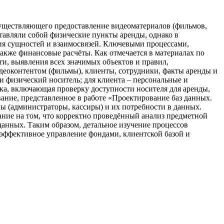
существляющего предоставление видеоматериалов (фильмов,
тавляли собой физические пункты аренды, однако в
ния сущностей и взаимосвязей. Ключевыми процессами,
акже финансовые расчёты. Как отмечается в материалах по
и, выявления всех значимых объектов и правил,
деоконтентом (фильмы), клиенты, сотрудники, факты аренды и
и физический носитель; для клиента – персональные и
ика, включающая проверку доступности носителя для аренды,
ание, представленное в работе «Проектирование баз данных.
мы (администраторы, кассиры) и их потребности в данных.
ание на том, что корректно проведённый анализ предметной
анных. Таким образом, детальное изучение процессов
эффективное управление фондами, клиентской базой и