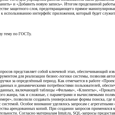
ранить» и «Добавить новую запись». Итогом проделанной работы
честве защитного слоя, предотвращающего прямое манипулирова
к использованию интерфейс приложения, который будет служит
у тему
по ГОСТу.
апросов представляет собой ключевой этап, обеспечивающий из
струментом для реализации бизнес-логики системы, позволяя авт
учки за определённый период. Как отмечается в работе «Проект
данных и динамическими потребностями пользователей, обеспеч
зы данных, включающей таблицы «Фильмы», «Клиенты», «Прокат
ого жанра, так и сложные, с параметрами и вычисляемыми поля
имере», позволили создавать универсальные формы поиска, где п
с системой. Особое внимание уделялось запросам с агрегатными
ства арендованных копий. При создании запросов применялся ка
льности. Согласно материалам Intuit.ru, SQL-запросы предоста