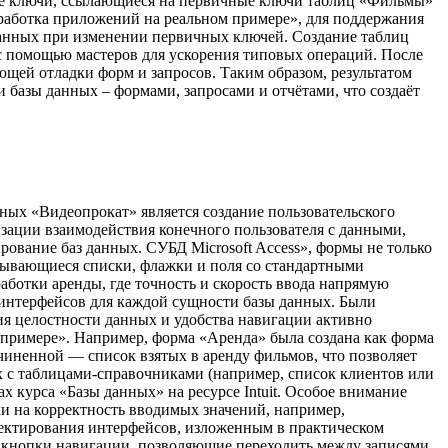
ние ключи, ссылающиеся на первичные ключи таблиц «Фильмы»
азработка приложений на реальном примере», для поддержания
данных при изменении первичных ключей. Создание таблиц
 с помощью мастеров для ускорения типовых операций. После
щей отладки форм и запросов. Таким образом, результатом
и базы данных – формами, запросами и отчётами, что создаёт
ных «Видеопрокат» является создание пользовательского
зации взаимодействия конечного пользователя с данными,
ование баз данных. СУБД Microsoft Access», формы не только
крывающиеся списки, флажки и поля со стандартными
аботки аренды, где точность и скорость ввода напрямую
 интерфейсов для каждой сущности базы данных. Были
ия целостности данных и удобства навигации активно
м примере». Например, форма «Аренда» была создана как форма
дчиненной — список взятых в аренду фильмов, что позволяет
х с таблицами-справочниками (например, список клиентов или
х курса «Базы данных» на ресурсе Intuit. Особое внимание
и на корректность вводимых значений, например,
оектирования интерфейсов, изложенным в практическом
ны кнопки навигации, позволяющие переходить между записями,