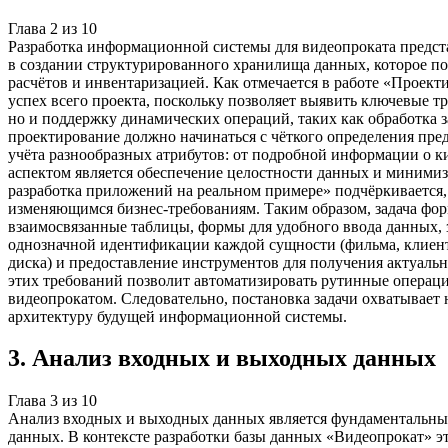
Глава
2
из
10
Разработка информационной системы для видеопроката предст
в создании структурированного хранилища данных, которое п
расчётов и инвентаризацией. Как отмечается в работе «Проект
успех всего проекта, поскольку позволяет выявить ключевые т
но и поддержку динамических операций, таких как обработка за
проектирование должно начинаться с чёткого определения пре
учёта разнообразных атрибутов: от подробной информации о к
аспектом является обеспечение целостности данных и минимиза
разработка приложений на реальном примере» подчёркивается,
изменяющимся бизнес-требованиям. Таким образом, задача форм
взаимосвязанные таблицы, формы для удобного ввода данных, 
однозначной идентификации каждой сущности (фильма, клиент
диска) и предоставление инструментов для получения актуальн
этих требований позволит автоматизировать рутинные операци
видеопрокатом. Следовательно, постановка задачи охватывает 
архитектуру будущей информационной системы.
3
.
Анализ входных и выходных данных
Глава
3
из
10
Анализ входных и выходных данных является фундаментальным
данных. В контексте разработки базы данных «Видеопрокат» эт