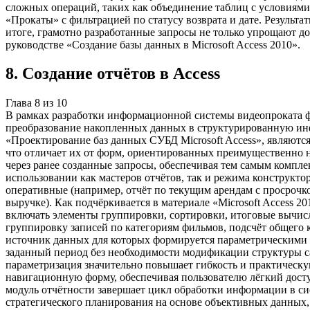
сложных операций, таких как объединение таблиц с условиями
«Прокаты» с фильтрацией по статусу возврата и дате. Результ
итоге, грамотно разработанные запросы не только упрощают д
руководстве «Создание базы данных в Microsoft Access 2010».
8
.
Создание отчётов в Access
Глава
8
из
10
В рамках разработки информационной системы видеопроката 
преобразование накопленных данных в структурированную инфо
«Проектирование баз данных СУБД Microsoft Access», являютс
что отличает их от форм, ориентированных преимущественно н
через ранее созданные запросы, обеспечивая тем самым компле
использовании как мастеров отчётов, так и режима конструкто
оперативные (например, отчёт по текущим арендам с просрочко
выручке). Как подчёркивается в материале «Microsoft Access 
включать элементы группировки, сортировки, итоговые вычисл
группировку записей по категориям фильмов, подсчёт общего 
источник данных для которых формируется параметрическими за
заданный период без необходимости модификации структуры са
параметризация значительно повышает гибкость и практическу
навигационную форму, обеспечивая пользователю лёгкий досту
модуль отчётности завершает цикл обработки информации в си
стратегического планирования на основе объективных данных,