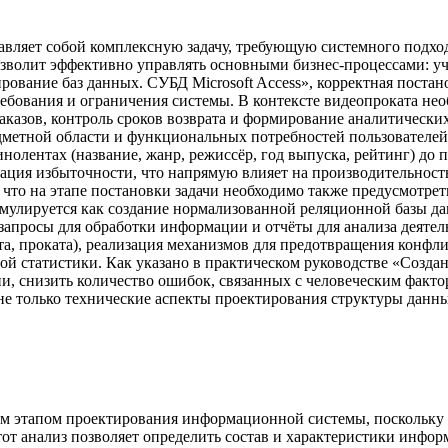
авляет собой комплексную задачу, требующую системного подхо
озволит эффективно управлять основными бизнес-процессами: у
ирование баз данных. СУБД Microsoft Access», корректная пост
ребования и ограничения системы. В контексте видеопроката нео
казов, контроль сроков возврата и формирование аналитических о
дметной области и функциональных потребностей пользователей
инолентах (название, жанр, режиссёр, год выпуска, рейтинг) д
ция избыточности, что напрямую влияет на производительность 
 что на этапе постановки задачи необходимо также предусмотре
улируется как создание нормализованной реляционной базы данны
запросы для обработки информации и отчёты для анализа деяте
а, проката), реализация механизмов для предотвращения конфл
ой статистики. Как указано в практическом руководстве «Создан
и, снизить количество ошибок, связанных с человеческим факт
не только технические аспекты проектирования структуры данных
 этапом проектирования информационной системы, поскольку и
от анализ позволяет определить состав и характеристики информ