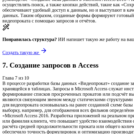
осуществлять поиск, а также кнопки действий, такие как «Сох
обеспечивают удобный доступ к данным, но и выступают в ка
данных. Таким образом, созданные формы формируют готовый 
видеопроката с помощью запросов и отчётов.
Понравилась структура?
ИИ напишет такую же работу на
ваш
Создать такую же
7
.
Создание запросов в Access
Глава
7
из
10
В процессе разработки базы данных «Видеопрокат» создание з
хранящейся в таблицах. Запросы в Microsoft Access служат ин
формирование списков просроченных прокатов или подсчёт выр
являются связующим звеном между статическими структурами 
для видеопроката основывалась на ранее созданной схеме ба
выборку, например, для отображения всех фильмов определённ
«Microsoft Access 2016. Разработка приложений на реальном пр
или фамилия клиента, что повышает удобство взаимодействия 
расчёта средней продолжительности проката или общего количе
обеспечило точность формулировок и оптимизацию производите