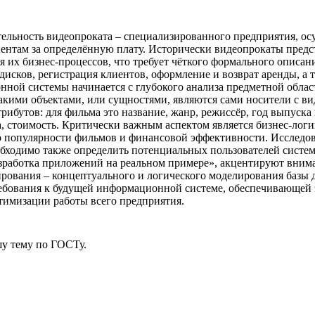
тельность видеопроката – специализированного предприятия, о
иентам за определённую плату. Исторически видеопрокаты предс
я их бизнес-процессов, что требует чёткого формального описа
сков, регистрация клиентов, оформление и возврат аренды, а т
ной системы начинается с глубокого анализа предметной област
акими объектами, или сущностями, являются сами носители с ви
ибутов: для фильма это название, жанр, режиссёр, год выпуска 
а, стоимость. Критически важным аспектом является бизнес-лог
 о популярности фильмов и финансовой эффективности. Исследов
необходимо также определить потенциальных пользователей систе
Разработка приложений на реальном примере», акцентируют вним
ования – концептуального и логического моделирования базы д
ебования к будущей информационной системе, обеспечивающей 
тимизации работы всего предприятия.
у тему
по ГОСТу.