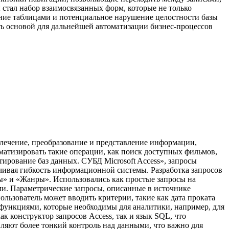
 стал набор взаимосвязанных форм, которые не только
ние таблицами и потенциальное нарушение целостности базы
ь основой для дальнейшей автоматизации бизнес-процессов
влечение, преобразование и представление информации,
оматизировать такие операции, как поиск доступных фильмов,
ирование баз данных. СУБД Microsoft Access», запросы
ивая гибкость информационной системы. Разработка запросов
ы» и «Жанры». Использовались как простые запросы на
ми. Параметрические запросы, описанные в источнике
ользователь может вводить критерии, такие как дата проката
 функциями, которые необходимы для аналитики, например, для
к конструктор запросов Access, так и язык SQL, что
вляют более тонкий контроль над данными, что важно для