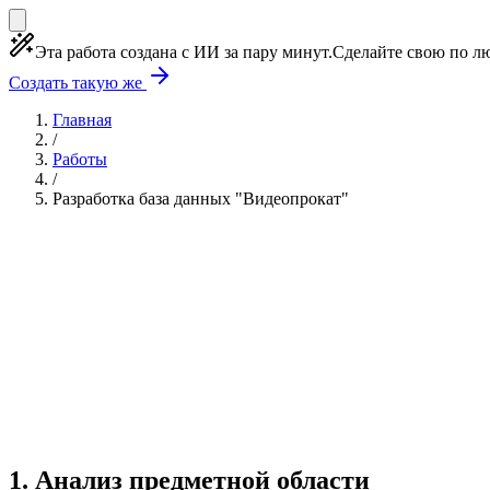
Эта работа создана с ИИ за пару минут.
Сделайте свою по лю
Создать такую же
Главная
/
Работы
/
Разработка база данных "Видеопрокат"
Учебная работа
10 глав
≈14 страниц
5 источнико
Создать такую же
Готовая работа по ГОСТу — от 99₽
1
.
Анализ предметной области