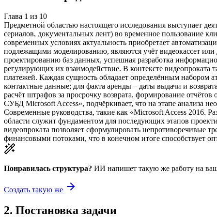
Глава
1
из
10
Предметной областью настоящего исследования выступает дея
сериалов, документальных лент) во временное пользование кл
современных условиях актуальность приобретает автоматизаци
подлежащими моделированию, являются учёт видеокассет или ди
проектированию баз данных, успешная разработка информацион
регулирующих их взаимодействие. В контексте видеопроката т
платежей. Каждая сущность обладает определённым набором атр
контактные данные; для факта аренды – даты выдачи и возврат
расчёт штрафов за просрочку возврата, формирование отчётов
СУБД Microsoft Access», подчёркивает, что на этапе анализа 
Современные руководства, такие как «Microsoft Access 2016. 
области служит фундаментом для последующих этапов проектир
видеопроката позволяет сформулировать непротиворечивые тр
финансовыми потоками, что в конечном итоге способствует оп
Понравилась структура?
ИИ напишет такую же работу на
ваш
Создать такую же
2
.
Постановка задачи