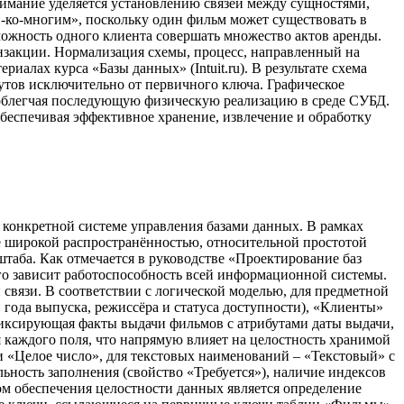
имание уделяется установлению связей между сущностями,
-ко-многим», поскольку один фильм может существовать в
можность одного клиента совершать множество актов аренды.
нзакции. Нормализация схемы, процесс, направленный на
алах курса «Базы данных» (Intuit.ru). В результате схема
утов исключительно от первичного ключа. Графическое
 облегчая последующую физическую реализацию в среде СУБД.
обеспечивая эффективное хранение, извлечение и обработку
 конкретной системе управления базами данных. В рамках
её широкой распространённостью, относительной простотой
таба. Как отмечается в руководстве «Проектирование баз
ого зависит работоспособность всей информационной системы.
 связи. В соответствии с логической моделью, для предметной
года выпуска, режиссёра и статуса доступности), «Клиенты»
иксирующая факты выдачи фильмов с атрибутами даты выдачи,
я каждого поля, что напрямую влияет на целостность хранимой
 «Целое число», для текстовых наименований – «Текстовый» с
льность заполнения (свойство «Требуется»), наличие индексов
ом обеспечения целостности данных является определение