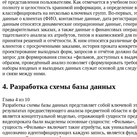
её представления пользователям. Как отмечается в учебном п
полноту и целостность хранимой информации, а определение 
классифицировать на несколько ключевых групп. Во-первых, эт
данные о клиентах (ФИО, контактные данные, дата регистрации
данным относятся динамические операционные данные, генерир
предварительных заказах, а также данные о финансовых операц
тщательного анализа их атрибутов, типов и взаимосвязей дл
принятия решений и отчётности. К ним относятся различные ф
клиентов с просроченными заказами, история проката конкретно
проектирование выходных форм, запросов и отчётов должно ба
запрос для формирования списка «фильмов, доступных к выдач
образом, проведённый анализ позволяет сформулировать требо
наборы входных и выходных данных служат основой для следую
и связи между ними.
4
.
Разработка схемы базы данных
Глава
4
из
10
Разработка схемы базы данных представляет собой ключевой э
результатах предшествующего анализа предметной области и фо
является концептуальной моделью, отражающей сущности предм
видеопроката были выделены основные сущности: «Фильмы», «
сущность «Фильмы» включает такие атрибуты, как уникальный
однозначно идентифицирующих каждую запись, является фунда