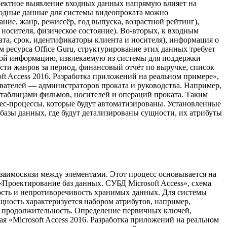
рректное выявление входных данных напрямую влияет на
ходные данные для системы видеопроката можно
ние, жанр, режиссёр, год выпуска, возрастной рейтинг),
носителя, физическое состояние). Во-вторых, к входным
та, срок, идентификаторы клиента и носителя), информация о
 ресурса Office Guru, структурирование этих данных требует
бой информацию, извлекаемую из системы для поддержки
сти жанров за период, финансовый отчёт по выручке, список
ft Access 2016. Разработка приложений на реальном примере»,
вателей — администраторов проката и руководства. Например,
 таблицами фильмов, носителей и операций проката. Таким
ес-процессы, которые будут автоматизированы. Установленные
азы данных, где будут детализированы сущности, их атрибуты
заимосвязи между элементами. Этот процесс основывается на
«Проектирование баз данных. СУБД Microsoft Access», схема
ность и непротиворечивость хранимых данных. Для системы
ость характеризуется набором атрибутов, например,
и продолжительность. Определение первичных ключей,
«Microsoft Access 2016. Разработка приложений на реальном