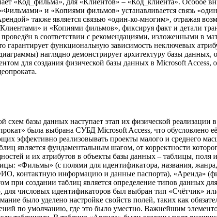
ет «Код_фильма», для «Клиентов» – «Код_клиента». Особое вн
 «Фильмами» и «Копиями фильмов» устанавливается связь «один
рендой» также является связью «один-ко-многим», отражая воз
Клиентами» и «Копиями фильмов», фиксируя факт и детали тра
роведён в соответствии с рекомендациями, изложенными в матери
что гарантирует функциональную зависимость неключевых атриб
-диаграммы) наглядно демонстрирует архитектуру базы данных,
том для создания физической базы данных в Microsoft Access, 
еопроката.
й схем базы данных наступает этап их физической реализации в
рокат» была выбрана СУБД Microsoft Access, что обусловлено 
ющих эффективно реализовывать проекты малого и среднего масш
таблиц является фундаментальным шагом, от корректности котор
ностей и их атрибутов в объекты базы данных – таблицы, поля и
цы: «Фильмы» (с полями для идентификатора, названия, жанра, 
ФИО, контактную информацию и данные паспорта), «Аренда» (ф
том при создании таблиц является определение типов данных дл
 для числовых идентификаторов был выбран тип «Счётчик» или
мание было уделено настройке свойств полей, таких как обязате
чений по умолчанию, где это было уместно. Важнейшим элемент