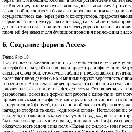
первичных и внешних ключей, а также установление связей 
и «Клиенты», что реализует связи «один-ко-многим». При этом
ссылочной целостности была активирована опция каскадного о
осуществлялось как через режим конструктора, предоставляющ
формирования структуры всех необходимых таблиц была прове
данного этапа стала полностью структурированная и связанная
прочный фундамент для функционирования приложения видео
6
.
Создание форм в Access
Глава
6
из
10
После проектирования таблиц и установления связей между н
интерфейса для удобного ввода и просмотра информации. Форм
скрывая сложность структуры таблиц и предоставляя интуитивн
облегчают ввод данных, но и минимизируют вероятность ошибо
значениями. В контексте видеопроката это особенно актуально
влияют на эффективность работы системы. Основная задача пр
разработаны основные формы для работы с клиентами, каталог
применялись мастеры форм и конструктор, описанные в источн
с подчиненной формой, где в основной части отображаются дан
наглядно отобразить связь «один-ко-многим». Использование 
фильмов), позволило исключить ручной ввод кодов и гарантиро
было уделено эргономике и валидации данных. На формах вво
обязательность заполнения поля «Название фильма» или прове
руководстве «Создание базы данных в Microsoft Access 2010»