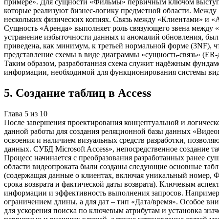
примере». Для сущности «Фильмы» первичным ключом выступа
которые реализуют бизнес-логику предметной области. Между
нескольких физических копиях. Связь между «Клиентами» и «А
Сущность «Аренда» выполняет роль связующего звена между «
устранение избыточности данных и аномалий обновления, был п
приведена, как минимум, к третьей нормальной форме (3NF), 
представление схемы в виде диаграммы «сущность-связь» (ER
Таким образом, разработанная схема служит надёжным фундамен
информации, необходимой для функционирования системы вид
5
.
Создание таблиц в Access
Глава
5
из
10
После завершения проектирования концептуальной и логическо
данной работы для создания реляционной базы данных «Видеоп
освоения и наличием визуальных средств разработки, позволя
данных. СУБД Microsoft Access», непосредственное создание 
Процесс начинается с преобразования разработанных ранее сущ
области видеопроката были созданы следующие основные табли
(содержащая данные о клиентах, включая уникальный номер, 
срока возврата и фактической даты возврата). Ключевым аспек
информации и эффективность выполнения запросов. Например,
ограничением длины, а для дат – тип «Дата/время». Особое вни
для ускорения поиска по ключевым атрибутам и установка зна