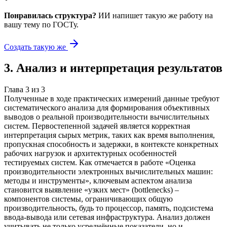
Понравилась структура?
ИИ напишет такую же работу на
вашу тему
по ГОСТу.
Создать такую же
3
.
Анализ и интерпретация результатов
Глава
3
из
3
Полученные в ходе практических измерений данные требуют
систематического анализа для формирования объективных
выводов о реальной производительности вычислительных
систем. Первостепенной задачей является корректная
интерпретация сырых метрик, таких как время выполнения,
пропускная способность и задержки, в контексте конкретных
рабочих нагрузок и архитектурных особенностей
тестируемых систем. Как отмечается в работе «Оценка
производительности электронных вычислительных машин:
методы и инструменты», ключевым аспектом анализа
становится выявление «узких мест» (bottlenecks) –
компонентов системы, ограничивающих общую
производительность, будь то процессор, память, подсистема
ввода-вывода или сетевая инфраструктура. Анализ должен
учитывать не только усреднённые показатели, но и