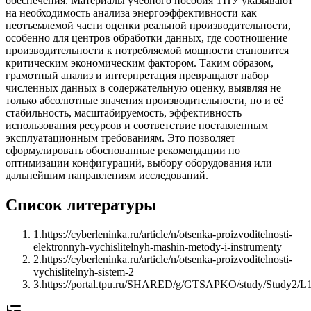
обеспечения. Материалы учебного пособия ТПУ указывают
на необходимость анализа энергоэффективности как
неотъемлемой части оценки реальной производительности,
особенно для центров обработки данных, где соотношение
производительности к потребляемой мощности становится
критическим экономическим фактором. Таким образом,
грамотный анализ и интерпретация превращают набор
численных данных в содержательную оценку, выявляя не
только абсолютные значения производительности, но и её
стабильность, масштабируемость, эффективность
использования ресурсов и соответствие поставленным
эксплуатационным требованиям. Это позволяет
сформулировать обоснованные рекомендации по
оптимизации конфигураций, выбору оборудования или
дальнейшим направлениям исследований.
Список литературы
1
.
https://cyberleninka.ru/article/n/otsenka-proizvoditelnosti-
elektronnyh-vychislitelnyh-mashin-metody-i-instrumenty
2
.
https://cyberleninka.ru/article/n/otsenka-proizvoditelnosti-
vychislitelnyh-sistem-2
3
.
https://portal.tpu.ru/SHARED/g/GTSAPKO/study/Study2/L1