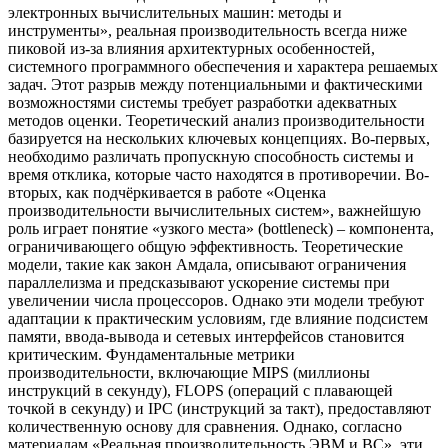
электронных вычислительных машин: методы и
инструменты», реальная производительность всегда ниже
пиковой из-за влияния архитектурных особенностей,
системного программного обеспечения и характера решаемых
задач. Этот разрыв между потенциальными и фактическими
возможностями системы требует разработки адекватных
методов оценки. Теоретический анализ производительности
базируется на нескольких ключевых концепциях. Во-первых,
необходимо различать пропускную способность системы и
время отклика, которые часто находятся в противоречии. Во-
вторых, как подчёркивается в работе «Оценка
производительности вычислительных систем», важнейшую
роль играет понятие «узкого места» (bottleneck) – компонента,
ограничивающего общую эффективность. Теоретические
модели, такие как закон Амдала, описывают ограничения
параллелизма и предсказывают ускорение системы при
увеличении числа процессоров. Однако эти модели требуют
адаптации к практическим условиям, где влияние подсистем
памяти, ввода-вывода и сетевых интерфейсов становится
критическим. Фундаментальные метрики
производительности, включающие MIPS (миллионы
инструкций в секунду), FLOPS (операций с плавающей
точкой в секунду) и IPC (инструкций за такт), предоставляют
количественную основу для сравнения. Однако, согласно
материалам «Реальная производительность ЭВМ и ВС», эти