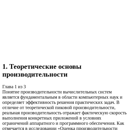
Учебная работа
3 главы
≈4 страницы
3
источника
Создать такую же
Готовая работа по ГОСТу — от 99₽
1
.
Теоретические основы
производительности
Глава
1
из
3
Понятие производительности вычислительных систем
является фундаментальным в области компьютерных наук и
определяет эффективность решения практических задач. В
отличие от теоретической пиковой производительности,
реальная производительность отражает фактическую скорость
выполнения конкретных приложений в условиях
ограничений аппаратного и программного обеспечения. Как
отмечается в исследовании «Оценка производительности