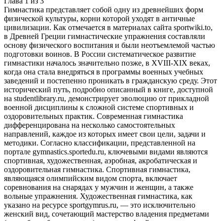
Глава
1
из
3
Гимнастика представляет собой одну из древнейших форм
физической культуры, корни которой уходят в античные
цивилизации. Как отмечается в материалах сайта sportwiki.to,
в Древней Греции гимнастические упражнения составляли
основу физического воспитания и были неотъемлемой частью
подготовки воинов. В России систематическое развитие
гимнастики началось значительно позже, в XVIII-XIX веках,
когда она стала внедряться в программы военных учебных
заведений и постепенно проникать в гражданскую среду. Этот
исторический путь, подробно описанный в книге, доступной
на studentlibrary.ru, демонстрирует эволюцию от прикладной
военной дисциплины к сложной системе спортивных и
оздоровительных практик. Современная гимнастика
дифференцирована на несколько самостоятельных
направлений, каждое из которых имеет свои цели, задачи и
методики. Согласно классификации, представленной на
портале gymnastics.sportedu.ru, ключевыми видами являются
спортивная, художественная, аэробная, акробатическая и
оздоровительная гимнастика. Спортивная гимнастика,
являющаяся олимпийским видом спорта, включает
соревнования на снарядах у мужчин и женщин, а также
вольные упражнения. Художественная гимнастика, как
указано на ресурсе sportgymrus.ru, — это исключительно
женский вид, сочетающий мастерство владения предметами