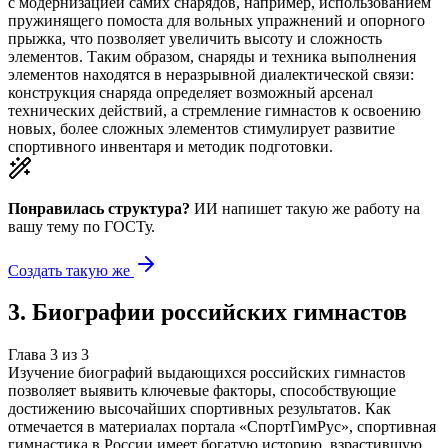
с модернизацией самих снарядов, например, использованием
пружинящего помоста для вольных упражнений и опорного
прыжка, что позволяет увеличить высоту и сложность
элементов. Таким образом, снаряды и техника выполнения
элементов находятся в неразрывной диалектической связи:
конструкция снаряда определяет возможный арсенал
технических действий, а стремление гимнастов к освоению
новых, более сложных элементов стимулирует развитие
спортивного инвентаря и методик подготовки.
Понравилась структура?
ИИ напишет такую же работу на
вашу тему
по ГОСТу.
Создать такую же
3
.
Биографии российских гимнастов
Глава
3
из
3
Изучение биографий выдающихся российских гимнастов
позволяет выявить ключевые факторы, способствующие
достижению высочайших спортивных результатов. Как
отмечается в материалах портала «СпортГимРус», спортивная
гимнастика в России имеет богатую историю, взрастившую