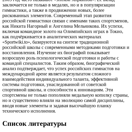
заключается не только в медалях, но и в популяризации
гимнастики, а также в продвижении новых, более
рискованных элементов. Современный этап развития
российской гимнастики связан с именами таких спортсменов,
как Никита Нагорный и Ангелина Мельникова. Их успехи,
включая командное золото на Олимпийских играх в Токио,
как подчёркивается в аналитических материалах
«Sportwiki.to», базируются на синтезе традиционной
российской школы с современными методиками подготовки и
восстановления. Изучение их биографий показывает
возросшую роль психологической подготовки и работы с
командой специалистов. Таким образом, биографический
анализ подтверждает, что успех российских гимнастов на
международной арене является результатом сложного
взаимодействия индивидуального таланта, эффективной
системы подготовки, унаследованной от советской
спортивной школы, и способности к инновациям. Эти
спортсмены не только пополняли медальную копилку страны,
но и существенно влияли на эволюцию самой дисциплины,
вводя новые элементы и задавая высочайшую планку
технического исполнения.
Список литературы