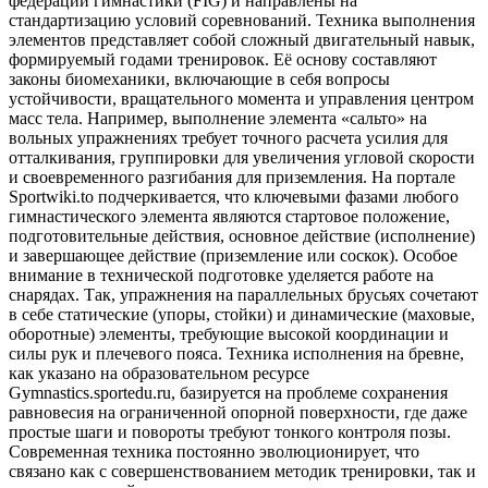
федерации гимнастики (FIG) и направлены на
стандартизацию условий соревнований. Техника выполнения
элементов представляет собой сложный двигательный навык,
формируемый годами тренировок. Её основу составляют
законы биомеханики, включающие в себя вопросы
устойчивости, вращательного момента и управления центром
масс тела. Например, выполнение элемента «сальто» на
вольных упражнениях требует точного расчета усилия для
отталкивания, группировки для увеличения угловой скорости
и своевременного разгибания для приземления. На портале
Sportwiki.to подчеркивается, что ключевыми фазами любого
гимнастического элемента являются стартовое положение,
подготовительные действия, основное действие (исполнение)
и завершающее действие (приземление или соскок). Особое
внимание в технической подготовке уделяется работе на
снарядах. Так, упражнения на параллельных брусьях сочетают
в себе статические (упоры, стойки) и динамические (маховые,
оборотные) элементы, требующие высокой координации и
силы рук и плечевого пояса. Техника исполнения на бревне,
как указано на образовательном ресурсе
Gymnastics.sportedu.ru, базируется на проблеме сохранения
равновесия на ограниченной опорной поверхности, где даже
простые шаги и повороты требуют тонкого контроля позы.
Современная техника постоянно эволюционирует, что
связано как с совершенствованием методик тренировки, так и