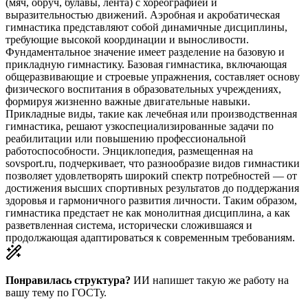
(мяч, обруч, булавы, лента) с хореографией и
выразительностью движений. Аэробная и акробатическая
гимнастика представляют собой динамичные дисциплины,
требующие высокой координации и выносливости.
Фундаментальное значение имеет разделение на базовую и
прикладную гимнастику. Базовая гимнастика, включающая
общеразвивающие и строевые упражнения, составляет основу
физического воспитания в образовательных учреждениях,
формируя жизненно важные двигательные навыки.
Прикладные виды, такие как лечебная или производственная
гимнастика, решают узкоспециализированные задачи по
реабилитации или повышению профессиональной
работоспособности. Энциклопедия, размещенная на
sovsport.ru, подчеркивает, что разнообразие видов гимнастики
позволяет удовлетворять широкий спектр потребностей — от
достижения высших спортивных результатов до поддержания
здоровья и гармоничного развития личности. Таким образом,
гимнастика предстает не как монолитная дисциплина, а как
разветвленная система, исторически сложившаяся и
продолжающая адаптироваться к современным требованиям.
Понравилась структура?
ИИ напишет такую же работу на
вашу тему
по ГОСТу.