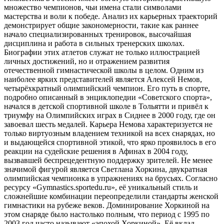
множество чемпионов, чьи имена стали символами
мастерства и воли к победе. Анализ их карьерных траекторий
демонстрирует общие закономерности, такие как раннее
начало специализированных тренировок, высочайшая
дисциплина и работа в сильных тренерских школах.
Биографии этих атлетов служат не только иллюстрацией
личных достижений, но и отражением развития
отечественной гимнастической школы в целом. Одним из
наиболее ярких представителей является Алексей Немов,
четырёхкратный олимпийский чемпион. Его путь в спорте,
подробно описанный в энциклопедии «Советского спорта»,
начался в детской спортивной школе в Тольятти и привёл к
триумфу на Олимпийских играх в Сиднее в 2000 году, где он
завоевал шесть медалей. Карьера Немова характеризуется не
только виртуозным владением техникой на всех снарядах, но
и выдающейся спортивной этикой, что ярко проявилось в его
реакции на судейские решения в Афинах в 2004 году,
вызвавшей беспрецедентную поддержку зрителей. Не менее
значимой фигурой является Светлана Хоркина, двукратная
олимпийская чемпионка в упражнениях на брусьях. Согласно
ресурсу «Gymnastics.sportedu.ru», её уникальный стиль и
сложнейшие комбинации переопределили стандарты женской
гимнастики на рубеже веков. Доминирование Хоркиной на
этом снаряде было настолько полным, что период с 1995 по
2003 год часто называют «эпохой Хоркиной». Её вклад