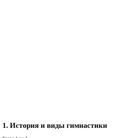
Реферат
3 главы
≈4 страницы
5 источников
Создать такую же
Готовая работа по ГОСТу — от 99₽
1
.
История и виды гимнастики