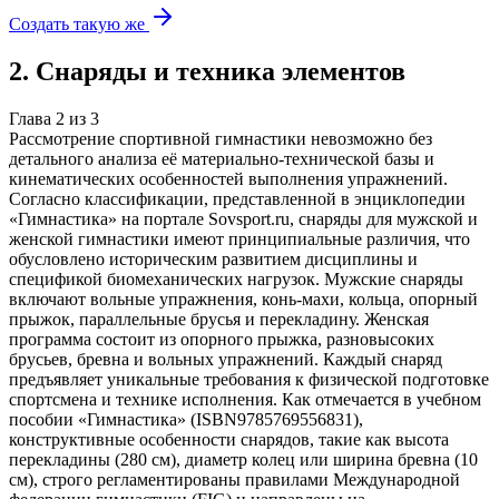
Создать такую же
2
.
Снаряды и техника элементов
Глава
2
из
3
Рассмотрение спортивной гимнастики невозможно без
детального анализа её материально-технической базы и
кинематических особенностей выполнения упражнений.
Согласно классификации, представленной в энциклопедии
«Гимнастика» на портале Sovsport.ru, снаряды для мужской и
женской гимнастики имеют принципиальные различия, что
обусловлено историческим развитием дисциплины и
спецификой биомеханических нагрузок. Мужские снаряды
включают вольные упражнения, конь-махи, кольца, опорный
прыжок, параллельные брусья и перекладину. Женская
программа состоит из опорного прыжка, разновысоких
брусьев, бревна и вольных упражнений. Каждый снаряд
предъявляет уникальные требования к физической подготовке
спортсмена и технике исполнения. Как отмечается в учебном
пособии «Гимнастика» (ISBN9785769556831),
конструктивные особенности снарядов, такие как высота
перекладины (280 см), диаметр колец или ширина бревна (10
см), строго регламентированы правилами Международной