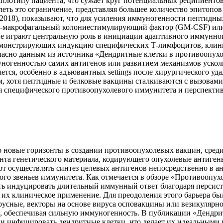
аплотипу пациента, что сужает круг потенциальных реципиент
еть это ограничение, представляя большее количество эпитопо
2018), показывают, что для усиления иммуногенности пептидны
о-макрофагальный колониестимулирующий фактор (GM-CSF) или
ые играют центральную роль в инициации адаптивного иммунног
демонстрирующих индукцию специфических Т-лимфоцитов, клин
ласно данным из источника «Дендритные клетки в противоопухо
генностью самих антигенов или развитием механизмов ускольз
ется, особенно в адъювантных settings после хирургического у
м, хотя пептидные и белковые вакцины сталкиваются с вызовам
я специфического противоопухолевого иммунитета и перспекти
 новые горизонты в создании противоопухолевых вакцин, среди
нта генетического материала, кодирующего опухолевые антиген
т осуществлять синтез целевых антигенов непосредственно в ан
ного звеньев иммунитета. Как отмечается в обзоре «Противоопу
ь индуцировать длительный иммунный ответ благодаря персист
а их клиническое применение. Для преодоления этого барьера 
русные, векторы на основе вируса осповакцины или везикулярн
л, обеспечивая сильную иммуногенность. В публикации «Дендр
ки инфицировать дендритные клетки, что делает их идеальными 