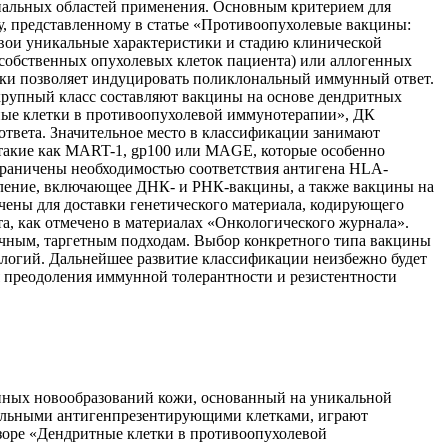
иальных областей применения. Основным критерием для
у, представленному в статье «Противоопухолевые вакцины:
свои уникальные характеристики и стадию клинической
(собственных опухолевых клеток пациента) или аллогенных
ски позволяет индуцировать поликлональный иммунный ответ.
крупный класс составляют вакцины на основе дендритных
тные клетки в противоопухолевой иммунотерапии», ДК
ответа. Значительное место в классификации занимают
такие как MART-1, gp100 или MAGE, которые особенно
граничены необходимостью соответствия антигена HLA-
вление, включающее ДНК- и РНК-вакцины, а также вакцины на
чены для доставки генетического материала, кодирующего
а, как отмечено в материалах «Онкологического журнала».
чным, таргетным подходам. Выбор конкретного типа вакцины
нологий. Дальнейшее развитие классификации неизбежно будет
 преодоления иммунной толерантности и резистентности
нных новообразований кожи, основанный на уникальной
нальными антигенпрезентирующими клетками, играют
зоре «Дендритные клетки в противоопухолевой