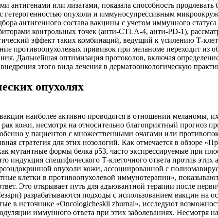
 антигенами или лизатами, показала способность продлевать 
т с гетерогенностью опухоли и иммуносупрессивным микроокруж
подбора антигенного состава вакцины с учетом иммунного стату
иторами контрольных точек (анти-CTLA-4, анти-PD-1), рассмат
гический эффект таких комбинаций, ведущий к усилению Т-клет
ение противоопухолевых прививок при меланоме переходит из о
ания. Дальнейшая оптимизация протоколов, включая определени
внедрения этого вида лечения в дерматоонкологическую практи
ческих опухолях
вакцин наиболее активно проводятся в отношении меланомы, их
рак кожи, несмотря на относительно благоприятный прогноз пр
собенно у пациентов с множественными очагами или противопо
вная стратегия для этих нозологий. Как отмечается в обзоре «
как мутантные формы белка p53, часто экспрессируемые при пл
то индукция специфического Т-клеточного ответа против этих 
роэндокринной опухоли кожи, ассоциированной с полиомавирус
тные клетки в противоопухолевой иммунотерапии», показывают
ет. Это открывает путь для адъювантной терапии после перви
зари) разрабатываются подходы с использованием вакцин на о
е в источнике «Oncologicheskii zhurnal», исследуют возможно
модуляции иммунного ответа при этих заболеваниях. Несмотря