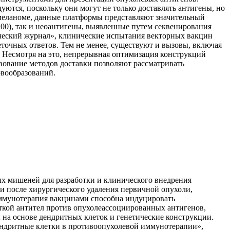
дуются, поскольку они могут не только доставлять антигены, но
 меланоме, данные платформы представляют значительный
00), так и неоантигены, выявленные путем секвенирования
ический журнал», клинические испытания векторных вакцин
очных ответов. Тем не менее, существуют и вызовы, включая
 Несмотря на это, непрерывная оптимизация конструкций
вование методов доставки позволяют рассматривать
вообразований.
х мишеней для разработки и клинического внедрения
и после хирургического удаления первичной опухоли,
иммунотерапия вакцинами способна индуцировать
кой антител против опухолеассоциированных антигенов,
на основе дендритных клеток и генетические конструкции.
ендритные клетки в противоопухолевой иммунотерапии»,