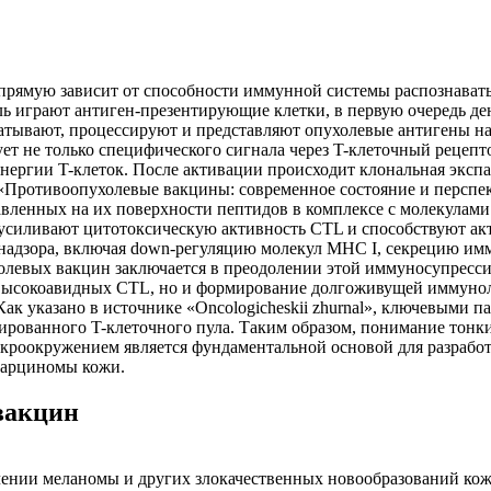
рямую зависит от способности иммунной системы распознавать 
ль играют антиген-презентирующие клетки, в первую очередь д
ватывают, процессируют и представляют опухолевые антигены 
т не только специфического сигнала через T-клеточный рецепто
 анергии T-клеток. После активации происходит клональная эк
е «Противоопухолевые вакцины: современное состояние и персп
ленных на их поверхности пептидов в комплексе с молекулами 
усиливают цитотоксическую активность CTL и способствуют ак
 надзора, включая down-регуляцию молекул MHC I, секрецию им
холевых вакцин заключается в преодолении этой иммуносупресси
высокоавидных CTL, но и формирование долгоживущей иммуноло
Как указано в источнике «Oncologicheskii zhurnal», ключевыми
ированного T-клеточного пула. Таким образом, понимание тонк
роокружением является фундаментальной основой для разработ
 карциномы кожи.
вакцин
чении меланомы и других злокачественных новообразований кож