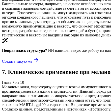
Бактериальные векторы, например, на основе ослабленных штамм
и оказывать адъювантное действие за счет патоген-ассоцииро
интерес. Генетические вакцины могут кодировать как известн
опухоли конкретного пациента, что открывает путь к персон
против меланомы демонстрируют обнадеживающие результаты в
возможную преиммунизацию к вектору, что снижает эффективн
векторов, разработка гетерологичных схем прайм-буст (напри
генетические и векторные вакцины как одно из наиболее ди
Понравилась структура?
ИИ напишет такую же работу на
ваш
Создать такую же
7
.
Клиническое применение при мелано
Глава
7
из
10
Меланома кожи, характеризующаяся высокой иммуногенностью 
противоопухолевых вакцин в дерматологии. Данный подход рас
направленная на элиминацию микрометастазов и предотвраще
специфический противоопухолевый иммунный ответ, что подтв
таких как MART-1, gp100 и тирозиназа. В практике применяют
Согласно данным, представленным в источниках «Противоопу