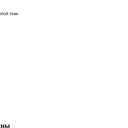
бой теме.
ины