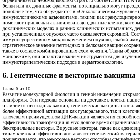
ограничивается необходимостью строгого соответствия HLA-г
белки или их длинные фрагменты, потенциально могут преодол
подобные тем, что обсуждаются в «Онкологическом журнале» (
иммунологическими адъювантами, такими как гранулоцитарн
помогают привлечь и активировать дендритные клетки, котор
доклинических моделях и ранних клинических испытаниях, 
при установленных опухолях часто оказывается скромной. Сог
иммуносупрессивным микроокружением опухоли, слабой иммуно
стратегическое значение пептидных и белковых вакцин сохраня
также в составе комбинированных схем лечения. Таким образо
монорежиме, они остаются важным инструментом для изучени
иммунотерапевтических подходов в дерматоонкологии.
6
.
Генетические и векторные вакцины
Глава
6
из
10
Развитие молекулярной биологии и генной инженерии открыло
платформы. Эти подходы основаны на доставке в клетки пацие
отличие от пептидных вакцин, генетические вакцины позволяю
более эффективной активации как гуморального, так и клеточ
ключевым преимуществом ДНК-вакцин является их способност
эффективность трансфекции in vivo долгое время ограничивал
бактериальные векторы. Вирусные векторы, такие как аденови
типам клеток и эффективно доставляют генетический материа
подчеркивается, что некоторые векторы способны специфичес