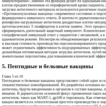
иммунотерапии», именно эта функция делает их идеальным инс
клеток-предшественников из периферической крови пациента, 
загрузки антигенного материала используются различные под
«Противоопухолевые вакцины: современное состояние и персп
формируемого иммунного ответа. В контексте дерматоонкологи
реинфузии нагруженные антигеном дендритные клетки мигрир
цитотоксических Т-лимфоцитов и клеток памяти. Этот процесс
сформировать длительный защитный иммунитет. Клинические и
специфический иммунный ответ у пациентов с меланомой, а в 
адъювантном режиме. Несмотря на обнадеживающие результаты,
и высокая стоимость производства персонализированного прод
может ограничивать эффективность индуцированных эффекторны
дальнейшая оптимизация методов загрузки антигенов, путей 
значительные перспективы для повышения клинической эффект
5
.
Пептидные и белковые вакцины
Глава
5
из
10
Пептидные и белковые вакцины представляют собой один из н
злокачественных новообразований. Их разработка основана н
антигены, будучи введенными в организм в составе вакцины,
мишени. В дерматологии основной фокус применения таких в
антигенов, таких как MART-1, gp100 и тирозиназа. Как отме
вакцин является их относительная простота производства и х