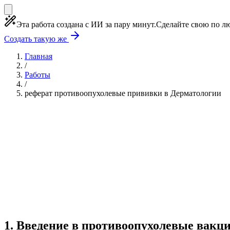
Эта работа создана с ИИ за пару минут.
Сделайте свою по лю
Создать такую же
Главная
/
Работы
/
реферат противоопухолевые прививки в Дерматологии
Реферат
10 глав
≈15 страниц
5 источников
Создать такую же
Готовая работа по ГОСТу — от 99₽
1
.
Введение в противоопухолевые вакц