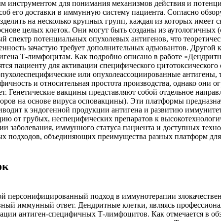
ым инструментом для понимания механизмов действия и потенц
соб его доставки в иммунную систему пациента. Согласно обзор
зделить на несколько крупных групп, каждая из которых имеет 
основе целых клеток. Они могут быть созданы из аутологичных 
ый спектр потенциальных опухолевых антигенов, что теоретиче
генность зачастую требует дополнительных адъювантов. Другой 
нтигена Т-лимфоцитам. Как подробно описано в работе «Дендри
дятся пациенту для активации специфического цитотоксического 
опухолеспецифические или опухолеассоциированные антигены, 
ичность и относительная простота производства, однако они о
т. Генетические вакцины представляют собой отдельное напра
оров на основе вируса осповакцины). Эти платформы предназна
риводит к эндогенной продукции антигена и развитию иммунитет
ию от грубых, неспецифических препаратов к высокотехнологи
адии заболевания, иммунного статуса пациента и доступных тех
ых подходов, объединяющих преимущества разных платформ для
ок
бой персонифицированный подход в иммунотерапии злокачестве
ивный иммунный ответ. Дендритные клетки, являясь профессио
вации антиген-специфичных Т-лимфоцитов. Как отмечается в об