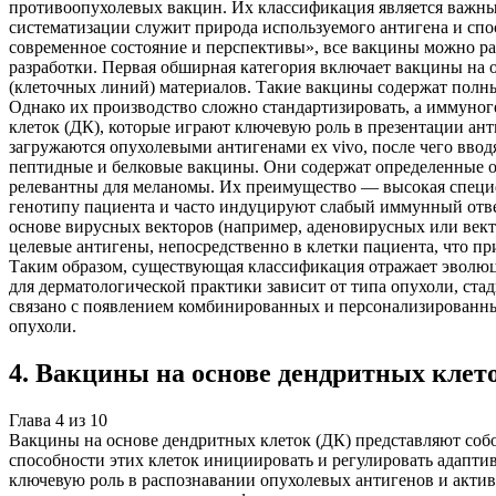
противоопухолевых вакцин. Их классификация является важн
систематизации служит природа используемого антигена и спо
современное состояние и перспективы», все вакцины можно ра
разработки. Первая обширная категория включает вакцины на 
(клеточных линий) материалов. Такие вакцины содержат полн
Однако их производство сложно стандартизировать, а иммуно
клеток (ДК), которые играют ключевую роль в презентации а
загружаются опухолевыми антигенами ex vivo, после чего вво
пептидные и белковые вакцины. Они содержат определенные 
релевантны для меланомы. Их преимущество — высокая специф
генотипу пациента и часто индуцируют слабый иммунный отве
основе вирусных векторов (например, аденовирусных или вект
целевые антигены, непосредственно в клетки пациента, что п
Таким образом, существующая классификация отражает эволюц
для дерматологической практики зависит от типа опухоли, ст
связано с появлением комбинированных и персонализированн
опухоли.
4
.
Вакцины на основе дендритных клет
Глава
4
из
10
Вакцины на основе дендритных клеток (ДК) представляют со
способности этих клеток инициировать и регулировать адапт
ключевую роль в распознавании опухолевых антигенов и акти