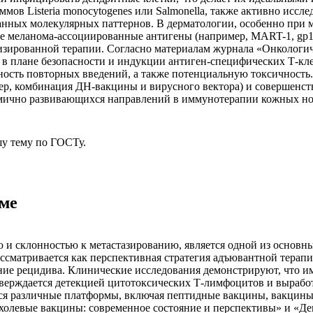
ов Listeria monocytogenes или Salmonella, также активно иссле
ванных молекулярных паттернов. В дерматологии, особенно при
ые меланома-ассоциированные антигены (например, MART-1, gp1
ализированной терапии. Согласно материалам журнала «Онколог
 плане безопасности и индукции антиген-специфических Т-клет
ость повторных введений, а также потенциальную токсичность.
мер, комбинация ДН-вакцины и вирусного вектора) и совершенст
намично развивающихся направлений в иммунотерапии кожных но
у тему
по ГОСТу.
ме
и склонностью к метастазированию, является одной из основны
сматривается как перспективная стратегия адъювантной терапи
ние рецидива. Клинические исследования демонстрируют, что 
ерждается детекцией цитотоксических Т-лимфоцитов и выработ
ся различные платформы, включая пептидные вакцины, вакцины 
холевые вакцины: современное состояние и перспективы» и «Д