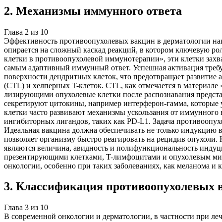
2
.
Механизмы иммунного ответа
Глава
2
из
10
Эффективность противоопухолевых вакцин в дерматологии нап
опирается на сложный каскад реакций, в котором ключевую ро
клетки в противоопухолевой иммунотерапии», эти клетки зах
самым адаптивный иммунный ответ. Успешная активация требуе
поверхности дендритных клеток, что предотвращает развитие
(CTL) и хелперных T-клеток. CTL, как отмечается в материал
лизирующими опухолевые клетки после распознавания представ
секретируют цитокины, например интерферон-гамма, которые 
клетки часто развивают механизмы ускользания от иммунного
ингибиторных лигандов, таких как PD-L1. Задача противоопу
Идеальная вакцина должна обеспечивать не только индукцию 
позволяет организму быстро реагировать на рецидив опухоли. 
являются величина, авидность и полифункциональность индуц
презентирующими клетками, T-лимфоцитами и опухолевым мик
онкологии, особенно при таких заболеваниях, как меланома и
3
.
Классификация противоопухолевых 
Глава
3
из
10
В современной онкологии и дерматологии, в частности при ле