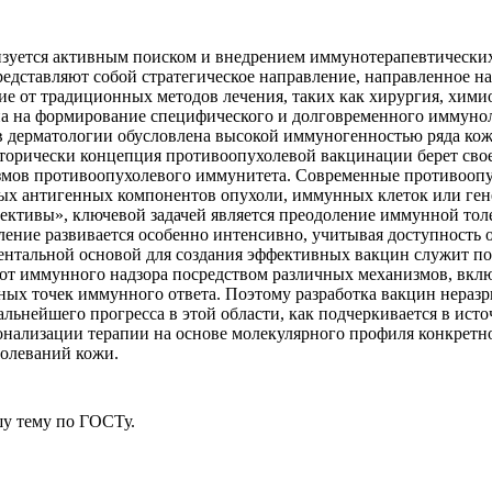
изуется активным поиском и внедрением иммунотерапевтических
едставляют собой стратегическое направление, направленное н
е от традиционных методов лечения, таких как хирургия, химио
на на формирование специфического и долговременного иммунол
в дерматологии обусловлена высокой иммуногенностью ряда кож
рически концепция противоопухолевой вакцинации берет свое н
змов противоопухолевого иммунитета. Современные противооп
ых антигенных компонентов опухоли, иммунных клеток или генет
ективы», ключевой задачей является преодоление иммунной тол
ление развивается особенно интенсивно, учитывая доступность о
нтальной основой для создания эффективных вакцин служит п
от иммунного надзора посредством различных механизмов, вкл
х точек иммунного ответа. Поэтому разработка вакцин неразр
ьнейшего прогресса в этой области, как подчеркивается в ист
онализации терапии на основе молекулярного профиля конкретно
болеваний кожи.
у тему
по ГОСТу.