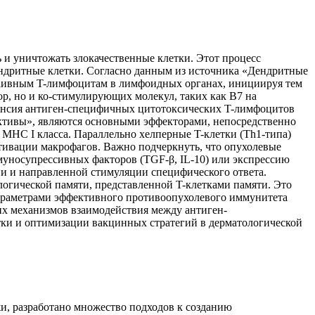
и уничтожать злокачественные клетки. Этот процесс
ендритные клетки. Согласно данным из источника «Дендритные
наивным T-лимфоцитам в лимфоидных органах, инициируя тем
р, но и ко-стимулирующих молекул, таких как B7 на
спансия антиген-специфичных цитотоксических T-лимфоцитов
ективы», являются основными эффекторами, непосредственно
MHC I класса. Параллельно хелперные T-клетки (Th1-типа)
тивации макрофагов. Важно подчеркнуть, что опухолевые
муносупрессивных факторов (TGF-β, IL-10) или экспрессию
и и направленной стимуляции специфического ответа.
гической памяти, представленной T-клетками памяти. Это
 параметрами эффективного противоопухолевого иммунитета
их механизмов взаимодействия между антиген-
ки и оптимизации вакцинных стратегий в дерматологической
и, разработано множество подходов к созданию