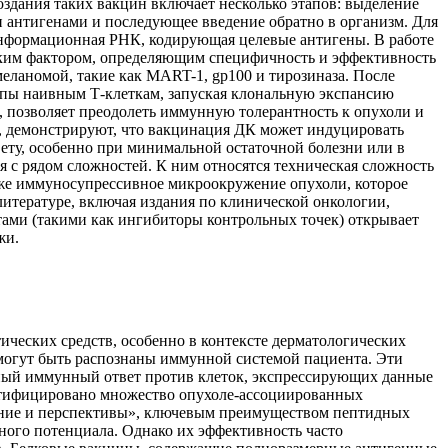
здания таких вакцин включает несколько этапов: выделение
и антигенами и последующее введение обратно в организм. Для
информационная РНК, кодирующая целевые антигены. В работе
ским фактором, определяющим специфичность и эффективность
еланомой, такие как MART-1, gp100 и тирозиназа. После
опы наивным Т-клеткам, запуская клональную экспансию
, позволяет преодолеть иммунную толерантность к опухоли и
, демонстрируют, что вакцинация ДК может индуцировать
ету, особенно при минимальной остаточной болезни или в
 с рядом сложностей. К ним относятся техническая сложность
кже иммуносупрессивное микроокружение опухоли, которое
итературе, включая издания по клинической онкологии,
тами (такими как ингибиторы контрольных точек) открывает
жи.
ческих средств, особенно в контексте дерматологических
 могут быть распознаны иммунной системой пациента. Эти
чный иммунный ответ против клеток, экспрессирующих данные
ентифицировано множество опухоле-ассоциированных
тояние и перспективы», ключевым преимуществом пептидных
ного потенциала. Однако их эффективность часто