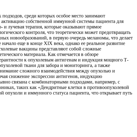
 подходов, среди которых особое место занимают
а активацию собственной иммунной системы пациента для
- и лучевая терапия, которые оказывают прямое
огического контроля, что теоретически может предотвращать
ных новообразований, в первую очередь меланомы, что делает
ачало еще в конце XIX века, однако ее реальное развитие
ухолевые вакцины представляют собой сложные
ического материала. Как отмечается в обзоре
ерантности к опухолевым антигенам и индукция мощного Т-
пухолевой ткани для забора и мониторинга, а также
онимание сложного взаимодействия между опухолью и
ючая снижение экспрессии антигенов, индукцию
ывно связана с комбинаторными подходами, например, с
очниках, таких как «Дендритные клетки в противоопухолевой
й опухоли и иммунного статуса пациента, что открывает путь