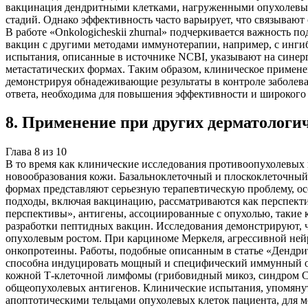
вакцинация дендритными клетками, нагруженными опухолевыми
стадий. Однако эффективность часто варьирует, что связываю
В работе «Onkologicheskii zhurnal» подчеркивается важность 
вакцин с другими методами иммунотерапии, например, с ингиб
испытания, описанные в источнике NCBI, указывают на синер
метастатических формах. Таким образом, клиническое примен
демонстрируя обнадеживающие результаты в контроле заболев
ответа, необходима для повышения эффективности и широкого 
8
.
Применение при других дерматологи
Глава
8
из
10
В то время как клинические исследования противоопухолевых 
новообразования кожи. Базальноклеточный и плоскоклеточный 
формах представляют серьезную терапевтическую проблему, о
подходы, включая вакцинацию, рассматриваются как перспекти
перспективы», антигены, ассоциированные с опухолью, такие 
разработки пептидных вакцин. Исследования демонстрируют, ч
опухолевым ростом. При карциноме Меркеля, агрессивной ней
онкопротеины. Работы, подобные описанным в статье «Дендри
способна индуцировать мощный и специфический иммунный отв
кожной Т-клеточной лимфомы (грибовидный микоз, синдром Се
общеопухолевых антигенов. Клинические испытания, упомянуты
апоптотическими тельцами опухолевых клеток пациента, для 