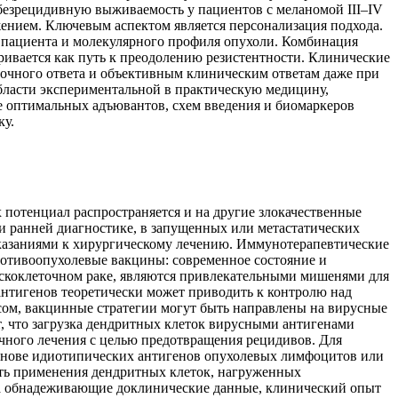
безрецидивную выживаемость у пациентов с меланомой III–IV
ением. Ключевым аспектом является персонализация подхода.
са пациента и молекулярного профиля опухоли. Комбинация
ривается как путь к преодолению резистентности. Клинические
очного ответа и объективным клиническим ответам даже при
бласти экспериментальной в практическую медицину,
е оптимальных адъювантов, схем введения и биомаркеров
ку.
 потенциал распространяется и на другие злокачественные
и ранней диагностике, в запущенных или метастатических
казаниями к хирургическому лечению. Иммунотерапевтические
Противоопухолевые вакцины: современное состояние и
оскоклеточном раке, являются привлекательными мишенями для
антигенов теоретически может приводить к контролю над
ом, вакцинные стратегии могут быть направлены на вирусные
, что загрузка дендритных клеток вирусными антигенами
чного лечения с целью предотвращения рецидивов. Для
снове идиотипических антигенов опухолевых лимфоцитов или
сть применения дендритных клеток, нагруженных
 на обнадеживающие доклинические данные, клинический опыт