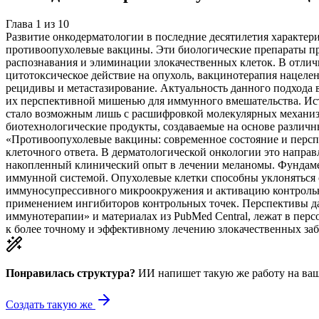
Глава
1
из
10
Развитие онкодерматологии в последние десятилетия характер
противоопухолевые вакцины. Эти биологические препараты пр
распознавания и элиминации злокачественных клеток. В отличи
цитотоксическое действие на опухоль, вакцинотерапия нацеле
рецидивы и метастазирование. Актуальность данного подхода 
их перспективной мишенью для иммунного вмешательства. Исто
стало возможным лишь с расшифровкой молекулярных механи
биотехнологические продукты, создаваемые на основе различн
«Противоопухолевые вакцины: современное состояние и персп
клеточного ответа. В дерматологической онкологии это направ
накопленный клинический опыт в лечении меланомы. Фундаме
иммунной системой. Опухолевые клетки способны уклоняться 
иммуносупрессивного микроокружения и активацию контрольны
применением ингибиторов контрольных точек. Перспективы дал
иммунотерапии» и материалах из PubMed Central, лежат в перс
к более точному и эффективному лечению злокачественных за
Понравилась структура?
ИИ напишет такую же работу на
ваш
Создать такую же