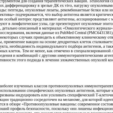
трументом для создания терапевтических вакцин. Технология со
их дифференцировку в зрелые ДК ex vivo, нагрузку опухолевым
ходы: пептиды, опухолевые лизаты, рекомбинантные белки или 
ективы» подчеркивается, что выбор антигена является критиче
и особый интерес представляют антигены, ассоциированные с м
уют в лимфатические узлы, где презентируют опухолевые эпит
, детально описанный в материалах «Онкологического журнала»
сследования, включая данные из PubMed Central (PMC6431381)
некоторых случаях приводить к объективному клиническому отв
 применение вакцин на основе дендритных клеток сталкивается
укта, необходимость индивидуального подбора антигенов, а та
х клеток. Тем не менее, как отмечено в специализированной л
введения и комбинаций с другими иммунотерапевтическими аген
ивности этого подхода в лечении злокачественных опухолей ко
аиболее изученных классов противоопухолевых иммунотерапевти
а использовании специфических опухолевых антигенов, которые
 призваны индуцировать или усиливать специфический Т-клето
акцин традиционно сосредоточен на меланоме, для которой ид
чается в обзоре «Противоопухолевые вакцины: современное сос
ороший профиль безопасности, поскольку они лишены инфекцион