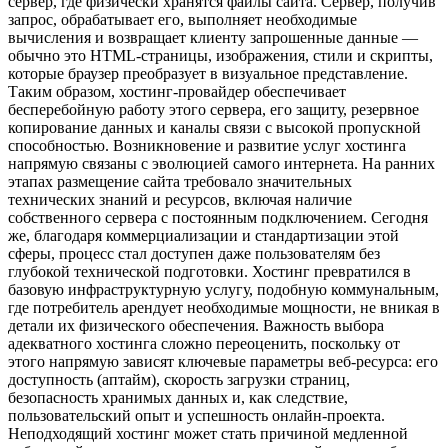
сервер, где физически хранятся файлы сайта. Сервер, получив
запрос, обрабатывает его, выполняет необходимые
вычисления и возвращает клиенту запрошенные данные —
обычно это HTML-страницы, изображения, стили и скрипты,
которые браузер преобразует в визуальное представление.
Таким образом, хостинг-провайдер обеспечивает
бесперебойную работу этого сервера, его защиту, резервное
копирование данных и каналы связи с высокой пропускной
способностью. Возникновение и развитие услуг хостинга
напрямую связаны с эволюцией самого интернета. На ранних
этапах размещение сайта требовало значительных
технических знаний и ресурсов, включая наличие
собственного сервера с постоянным подключением. Сегодня
же, благодаря коммерциализации и стандартизации этой
сферы, процесс стал доступен даже пользователям без
глубокой технической подготовки. Хостинг превратился в
базовую инфраструктурную услугу, подобную коммунальным,
где потребитель арендует необходимые мощности, не вникая в
детали их физического обеспечения. Важность выбора
адекватного хостинга сложно переоценить, поскольку от
этого напрямую зависят ключевые параметры веб-ресурса: его
доступность (аптайм), скорость загрузки страниц,
безопасность хранимых данных и, как следствие,
пользовательский опыт и успешность онлайн-проекта.
Неподходящий хостинг может стать причиной медленной