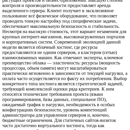
растущих проектов и бизнес-приложений. Высшую степень
контроля и производительности предоставляет аренда
выделенного сервера. Клиент получает в эксклюзивное
пользование всё физическое оборудование, что позволяет
проводить тонкую настройку под специфические задачи,
обеспечивает максимальную безопасность и стабильность.
Несмотря на высокую стоимость, этот вариант незаменим для
крупных интернет-магазинов, высоконагруженных порталов
и корпоративных систем. Современной эволюцией данной
модели является облачный хостинг, где ресурсы
предоставляются не одним сервером, а кластером (сетью)
взаимосвязанных машин. Как отмечают эксперты, ключевое
преимущество облака — эластичность: ресурсы (мощность
процессора, объем памяти) могут масштабироваться
практически мгновенно в зависимости от текущей нагрузки, а
оплата часто осуществляется по факту их потребления. Выбор
конкретного типа хостинга является стратегической задачей,
требующей комплексной оценки ряда критериев. К ним
относятся технические требования проекта (языки
программирования, базы данных, специальное ПО),
ожидаемый трафик и нагрузки, необходимость в особых
конфигурациях безопасности, уровень компетенций
администратора для управления сервером и, конечно,
бюджетные ограничения. Для статичных сайтов-визиток
часто достаточно виртуального хостинга, тогда как