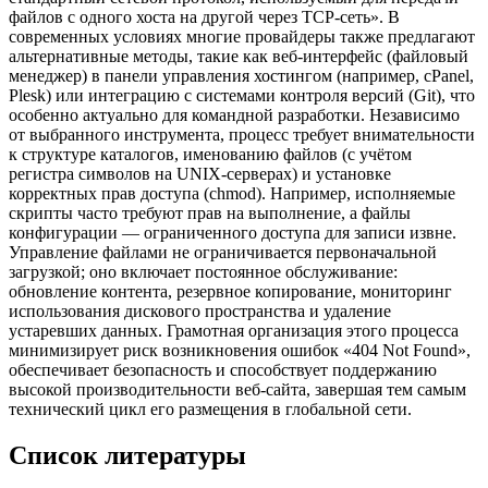
файлов с одного хоста на другой через TCP-сеть». В
современных условиях многие провайдеры также предлагают
альтернативные методы, такие как веб-интерфейс (файловый
менеджер) в панели управления хостингом (например, cPanel,
Plesk) или интеграцию с системами контроля версий (Git), что
особенно актуально для командной разработки. Независимо
от выбранного инструмента, процесс требует внимательности
к структуре каталогов, именованию файлов (с учётом
регистра символов на UNIX-серверах) и установке
корректных прав доступа (chmod). Например, исполняемые
скрипты часто требуют прав на выполнение, а файлы
конфигурации — ограниченного доступа для записи извне.
Управление файлами не ограничивается первоначальной
загрузкой; оно включает постоянное обслуживание:
обновление контента, резервное копирование, мониторинг
использования дискового пространства и удаление
устаревших данных. Грамотная организация этого процесса
минимизирует риск возникновения ошибок «404 Not Found»,
обеспечивает безопасность и способствует поддержанию
высокой производительности веб-сайта, завершая тем самым
технический цикл его размещения в глобальной сети.
Список литературы