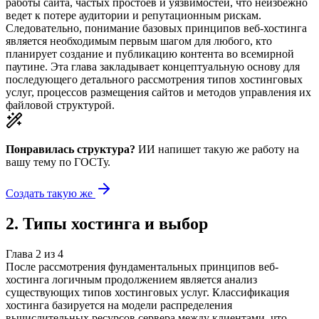
работы сайта, частых простоев и уязвимостей, что неизбежно
ведет к потере аудитории и репутационным рискам.
Следовательно, понимание базовых принципов веб-хостинга
является необходимым первым шагом для любого, кто
планирует создание и публикацию контента во всемирной
паутине. Эта глава закладывает концептуальную основу для
последующего детального рассмотрения типов хостинговых
услуг, процессов размещения сайтов и методов управления их
файловой структурой.
Понравилась структура?
ИИ напишет такую же работу на
вашу тему
по ГОСТу.
Создать такую же
2
.
Типы хостинга и выбор
Глава
2
из
4
После рассмотрения фундаментальных принципов веб-
хостинга логичным продолжением является анализ
существующих типов хостинговых услуг. Классификация
хостинга базируется на модели распределения
вычислительных ресурсов сервера между клиентами, что