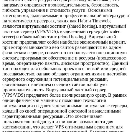
напрямую определяет производительность, безопасность,
гибкость управления и стоимость услуги. Основными
категориями, выделяемыми в профессиональной литературе и
на тематических ресурсах, таких как Habr и Timeweb,
являются виртуальный хостинг (shared hosting), виртуальный
частный сервер (VPS/VDS), выделенный сервер (dedicated
server) и облачный хостинг (cloud hosting). Виртуальный
хостинг представляет собой наиболее экономичный вариант,
при котором множество веб-сайтов размещаются на одном
физическом сервере, совместно используя его операционную
систему, программное обеспечение и ресурсы (процессорное
время, оперативную память, дисковое пространство). Данный
тип подходит для небольших проектов с низкой или средней
посещаемостью, однако обладает ограничениями в настройке
серверного окружения и потенциальными рисками,
связанными с влиянием соседних сайтов на общую
производительность. Виртуальный частный сервер
(VPS/VDS) предлагает более изолированную среду. В рамках
одной физической машины с помощью технологии
виртуализации создаются независимые виртуальные серверы,
каждый со своей операционной системой и выделенными
гарантированными ресурсами. Это обеспечивает
пользователю root-доступ и широкие возможности для
кастомизации, что делает VPS оптимальным решением для