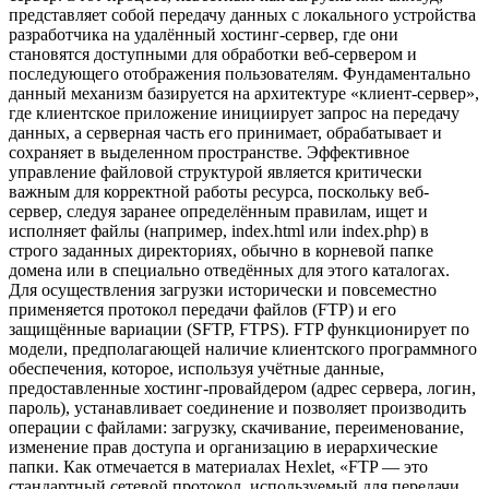
представляет собой передачу данных с локального устройства
разработчика на удалённый хостинг-сервер, где они
становятся доступными для обработки веб-сервером и
последующего отображения пользователям. Фундаментально
данный механизм базируется на архитектуре «клиент-сервер»,
где клиентское приложение инициирует запрос на передачу
данных, а серверная часть его принимает, обрабатывает и
сохраняет в выделенном пространстве. Эффективное
управление файловой структурой является критически
важным для корректной работы ресурса, поскольку веб-
сервер, следуя заранее определённым правилам, ищет и
исполняет файлы (например, index.html или index.php) в
строго заданных директориях, обычно в корневой папке
домена или в специально отведённых для этого каталогах.
Для осуществления загрузки исторически и повсеместно
применяется протокол передачи файлов (FTP) и его
защищённые вариации (SFTP, FTPS). FTP функционирует по
модели, предполагающей наличие клиентского программного
обеспечения, которое, используя учётные данные,
предоставленные хостинг-провайдером (адрес сервера, логин,
пароль), устанавливает соединение и позволяет производить
операции с файлами: загрузку, скачивание, переименование,
изменение прав доступа и организацию в иерархические
папки. Как отмечается в материалах Hexlet, «FTP — это
стандартный сетевой протокол, используемый для передачи