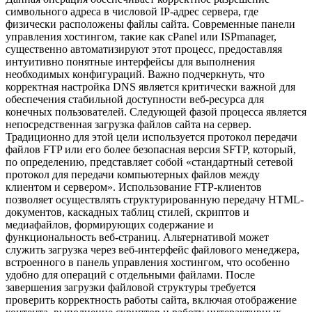
символьного адреса в числовой IP-адрес сервера, где
физически расположены файлы сайта. Современные панели
управления хостингом, такие как cPanel или ISPmanager,
существенно автоматизируют этот процесс, предоставляя
интуитивно понятные интерфейсы для выполнения
необходимых конфигураций. Важно подчеркнуть, что
корректная настройка DNS является критически важной для
обеспечения стабильной доступности веб-ресурса для
конечных пользователей. Следующей фазой процесса является
непосредственная загрузка файлов сайта на сервер.
Традиционно для этой цели используется протокол передачи
файлов FTP или его более безопасная версия SFTP, который,
по определению, представляет собой «стандартный сетевой
протокол для передачи компьютерных файлов между
клиентом и сервером». Использование FTP-клиентов
позволяет осуществлять структурированную передачу HTML-
документов, каскадных таблиц стилей, скриптов и
медиафайлов, формирующих содержание и
функциональность веб-страниц. Альтернативой может
служить загрузка через веб-интерфейс файлового менеджера,
встроенного в панель управления хостингом, что особенно
удобно для операций с отдельными файлами. После
завершения загрузки файловой структуры требуется
проверить корректность работы сайта, включая отображение