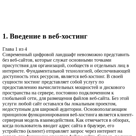
Реферат
4 главы
≈6 страниц
4 источника
Создать такую же
Готовая работа по ГОСТу — от 99₽
1
.
Введение в веб-хостинг
Глава
1
из
4
Современный цифровой ландшафт невозможно представить
без веб-сайтов, которые служат основными точками
присутствия для организаций, сообществ и отдельных лиц в
интернете. Фундаментальной технологией, обеспечивающей
доступность этих ресурсов, является веб-хостинг. В своей
сущности хостинг представляет собой услугу по
предоставлению вычислительных мощностей и дискового
пространства на сервере, постоянно подключенном к
глобальной сети, для размещения файлов веб-сайта. Без этой
услуги любой сайт оставался бы локальным проектом,
недоступным для широкой аудитории. Основополагающим
принципом функционирования веб-хостинга является клиент-
серверная модель взаимодействия. Как отмечается в обзорах,
когда пользователь вводит адрес сайта в браузере, его
устройство (клиент) отправляет запрос через интернет на