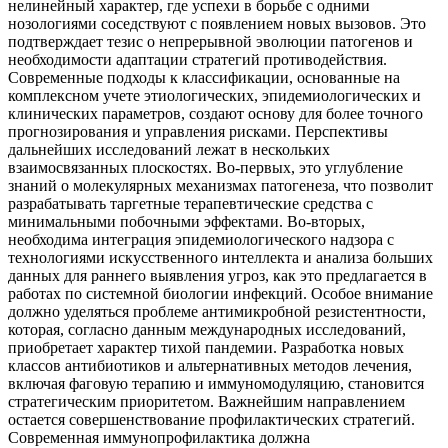
нелинейный характер, где успехи в борьбе с одними
нозологиями соседствуют с появлением новых вызовов. Это
подтверждает тезис о непрерывной эволюции патогенов и
необходимости адаптации стратегий противодействия.
Современные подходы к классификации, основанные на
комплексном учете этиологических, эпидемиологических и
клинических параметров, создают основу для более точного
прогнозирования и управления рисками. Перспективы
дальнейших исследований лежат в нескольких
взаимосвязанных плоскостях. Во-первых, это углубление
знаний о молекулярных механизмах патогенеза, что позволит
разрабатывать таргетные терапевтические средства с
минимальными побочными эффектами. Во-вторых,
необходима интеграция эпидемиологического надзора с
технологиями искусственного интеллекта и анализа больших
данных для раннего выявления угроз, как это предлагается в
работах по системной биологии инфекций. Особое внимание
должно уделяться проблеме антимикробной резистентности,
которая, согласно данным международных исследований,
приобретает характер тихой пандемии. Разработка новых
классов антибиотиков и альтернативных методов лечения,
включая фаговую терапию и иммуномодуляцию, становится
стратегическим приоритетом. Важнейшим направлением
остается совершенствование профилактических стратегий.
Современная иммунопрофилактика должна