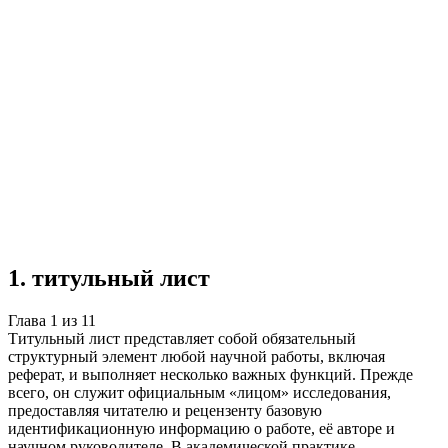
Реферат
11 глав
≈15 страниц
0 источников
Создать такую же
Готовая работа по ГОСТу — от 99₽
1
.
титульный лист
Глава
1
из
11
Титульный лист представляет собой обязательный
структурный элемент любой научной работы, включая
реферат, и выполняет несколько важных функций. Прежде
всего, он служит официальным «лицом» исследования,
предоставляя читателю и рецензенту базовую
идентификационную информацию о работе, её авторе и
научном руководителе. В академической практике