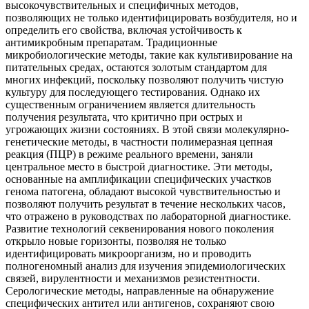
высокочувствительных и специфичных методов,
позволяющих не только идентифицировать возбудителя, но и
определить его свойства, включая устойчивость к
антимикробным препаратам. Традиционные
микробиологические методы, такие как культивирование на
питательных средах, остаются золотым стандартом для
многих инфекций, поскольку позволяют получить чистую
культуру для последующего тестирования. Однако их
существенным ограничением является длительность
получения результата, что критично при острых и
угрожающих жизни состояниях. В этой связи молекулярно-
генетические методы, в частности полимеразная цепная
реакция (ПЦР) в режиме реального времени, заняли
центральное место в быстрой диагностике. Эти методы,
основанные на амплификации специфических участков
генома патогена, обладают высокой чувствительностью и
позволяют получить результат в течение нескольких часов,
что отражено в руководствах по лабораторной диагностике.
Развитие технологий секвенирования нового поколения
открыло новые горизонты, позволяя не только
идентифицировать микроорганизм, но и проводить
полногеномный анализ для изучения эпидемиологических
связей, вирулентности и механизмов резистентности.
Серологические методы, направленные на обнаружение
специфических антител или антигенов, сохраняют свою