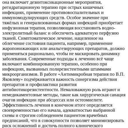
она включает дезинтоксикационные мероприятия,
регидратационную терапию при острых кишечных
инфекциях, применение противовоспалительных и
иммуномодулирующих средств. Особое значение при
тяжёлых и генерализованных формах инфекций приобретает
инфузионная терапия, позволяющая восстановить водно-
электролитный баланс и обеспечить адекватную перфузию
тканей. Симптоматическое лечение, нацеленное на
облегчение состояния пациента, например, применение
жаропонижающих или анальгезирующих препаратов, должно
применяться рационально, чтобы не маскировать динамику
заболевания. Современные подходы к лечению всё чаще
включают комбинированную терапию, особенно при
инфекциях, вызванных полирезистентными штаммами
микроорганизмов. В работе «Антимикробная терапия по В.П.
Яковлеву» подчёркивается важность синергизма действия
препаратов и профилактики развития
антибиотикорезистентности. Немаловажную роль играют и
немедикаментозные методы, такие как хирургическая санация
очагов инфекции при абсцессах или остеомиелите.
Эффективность лечения в конечном итоге определяется
своевременностью его начала, адекватностью выбранной
схемы и строгим соблюдением пациентом врачебных
предписаний, что в совокупности позволяет минимизировать
риск осложнений и достичь полного клинического