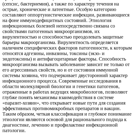
(сепсис, бактериемия), а также по характеру течения на
острые, хронические и латентные. Особую категорию
составляют оппортунистические инфекции, развивающиеся
на фоне иммунодефицитных состояний. Этиология
инфекционных болезней непосредственно связана со
свойствами патогенных микроорганизмов, их
вирулентностью и способностью преодолевать защитные
барьеры макроорганизма. Вирулентность определяется
наличием специфических факторов патогенности, к которым
относятся адгезины, инвазины, токсины (экзо- и
эндотоксины) и антифагоцитарные факторы. Способность
микроорганизма вызывать заболевание зависит не только от
его агрессивных свойств, но и от состояния иммунной
системы хозяина, что подчеркивает двусторонний характер
инфекционного процесса. Современные исследования в
области молекулярной биологии и генетики патогенов,
отраженные в работах ведущих микробиологов, позволяют
глубже понять механизмы взаимодействия в системе
«паразит-хозяин», что открывает новые пути для создания
эффективных противомикробных препаратов и вакцин.
Таким образом, четкая классификация и глубокое понимание
этиологии являются основой для рационального подхода к
диагностике, лечению и профилактике инфекционной
патологии.