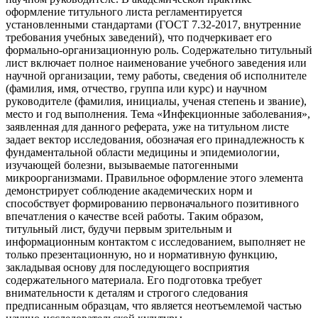
оформление титульного листа регламентируется
установленными стандартами (ГОСТ 7.32-2017, внутренние
требования учебных заведений), что подчеркивает его
формально-организационную роль. Содержательно титульный
лист включает полное наименование учебного заведения или
научной организации, тему работы, сведения об исполнителе
(фамилия, имя, отчество, группа или курс) и научном
руководителе (фамилия, инициалы, ученая степень и звание),
место и год выполнения. Тема «Инфекционные заболевания»,
заявленная для данного реферата, уже на титульном листе
задает вектор исследования, обозначая его принадлежность к
фундаментальной области медицины и эпидемиологии,
изучающей болезни, вызываемые патогенными
микроорганизмами. Правильное оформление этого элемента
демонстрирует соблюдение академических норм и
способствует формированию первоначального позитивного
впечатления о качестве всей работы. Таким образом,
титульный лист, будучи первым зрительным и
информационным контактом с исследованием, выполняет не
только презентационную, но и нормативную функцию,
закладывая основу для последующего восприятия
содержательного материала. Его подготовка требует
внимательности к деталям и строгого следования
предписанным образцам, что является неотъемлемой частью