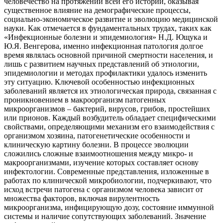
человечество на протяжении всей его истории, оказывая
существенное влияние на демографические процессы,
социально-экономическое развитие и эволюцию медицинской
науки. Как отмечается в фундаментальных трудах, таких как
«Инфекционные болезни и эпидемиология» Н.Д. Ющука и
Ю.Я. Венгерова, именно инфекционная патология долгое
время являлась основной причиной смертности населения, и
лишь с развитием научных представлений об этиологии,
эпидемиологии и методах профилактики удалось изменить
эту ситуацию. Ключевой особенностью инфекционных
заболеваний является их этиологическая природа, связанная с
проникновением в макроорганизм патогенных
микроорганизмов – бактерий, вирусов, грибов, простейших
или прионов. Каждый возбудитель обладает специфическими
свойствами, определяющими механизм его взаимодействия с
организмом хозяина, патогенетические особенности и
клиническую картину болезни. В процессе эволюции
сложились сложные взаимоотношения между микро- и
макроорганизмами, изучение которых составляет основу
инфектологии. Современные представления, изложенные в
работах по клинической микробиологии, подчеркивают, что
исход встречи патогена с организмом человека зависит от
множества факторов, включая вирулентность
микроорганизма, инфицирующую дозу, состояние иммунной
системы и наличие сопутствующих заболеваний. Значение