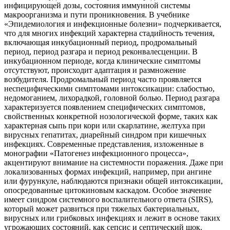
инфицирующей дозы, состояния иммунной системы
макроорганизма и пути проникновения. В учебнике
«Эпидемиология и инфекционные болезни» подчеркивается,
что для многих инфекций характерна стадийность течения,
включающая инкубационный период, продромальный
период, период разгара и период реконвалесценции. В
инкубационном периоде, когда клинические симптомы
отсутствуют, происходит адаптация и размножение
возбудителя. Продромальный период часто проявляется
неспецифическими симптомами интоксикации: слабостью,
недомоганием, лихорадкой, головной болью. Период разгара
характеризуется появлением специфических симптомов,
свойственных конкретной нозологической форме, таких как
характерная сыпь при кори или скарлатине, желтуха при
вирусных гепатитах, диарейный синдром при кишечных
инфекциях. Современные представления, изложенные в
монографии «Патогенез инфекционного процесса»,
акцентируют внимание на системности поражения. Даже при
локализованных формах инфекций, например, при ангине
или фурункуле, наблюдаются признаки общей интоксикации,
опосредованные цитокиновым каскадом. Особое значение
имеет синдром системного воспалительного ответа (SIRS),
который может развиться при тяжелых бактериальных,
вирусных или грибковых инфекциях и лежит в основе таких
угрожающих состояний, как сепсис и септический шок.