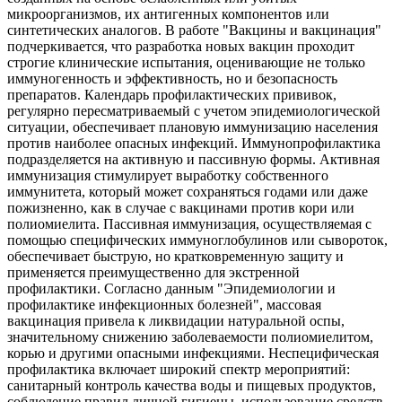
микроорганизмов, их антигенных компонентов или
синтетических аналогов. В работе "Вакцины и вакцинация"
подчеркивается, что разработка новых вакцин проходит
строгие клинические испытания, оценивающие не только
иммуногенность и эффективность, но и безопасность
препаратов. Календарь профилактических прививок,
регулярно пересматриваемый с учетом эпидемиологической
ситуации, обеспечивает плановую иммунизацию населения
против наиболее опасных инфекций. Иммунопрофилактика
подразделяется на активную и пассивную формы. Активная
иммунизация стимулирует выработку собственного
иммунитета, который может сохраняться годами или даже
пожизненно, как в случае с вакцинами против кори или
полиомиелита. Пассивная иммунизация, осуществляемая с
помощью специфических иммуноглобулинов или сывороток,
обеспечивает быструю, но кратковременную защиту и
применяется преимущественно для экстренной
профилактики. Согласно данным "Эпидемиологии и
профилактике инфекционных болезней", массовая
вакцинация привела к ликвидации натуральной оспы,
значительному снижению заболеваемости полиомиелитом,
корью и другими опасными инфекциями. Неспецифическая
профилактика включает широкий спектр мероприятий:
санитарный контроль качества воды и пищевых продуктов,
соблюдение правил личной гигиены, использование средств