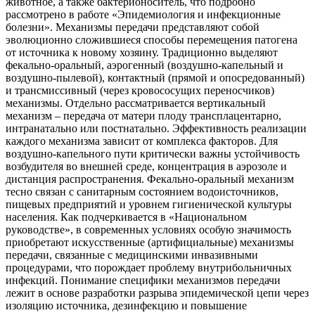
животное, а также бактерионоситель, что подробно
рассмотрено в работе «Эпидемиология и инфекционные
болезни». Механизмы передачи представляют собой
эволюционно сложившиеся способы перемещения патогена
от источника к новому хозяину. Традиционно выделяют
фекально-оральный, аэрогенный (воздушно-капельный и
воздушно-пылевой), контактный (прямой и опосредованный)
и трансмиссивный (через кровососущих переносчиков)
механизмы. Отдельно рассматривается вертикальный
механизм – передача от матери плоду трансплацентарно,
интранатально или постнатально. Эффективность реализации
каждого механизма зависит от комплекса факторов. Для
воздушно-капельного пути критически важны устойчивость
возбудителя во внешней среде, концентрация в аэрозоле и
дистанция распространения. Фекально-оральный механизм
тесно связан с санитарным состоянием водоисточников,
пищевых предприятий и уровнем гигиенической культуры
населения. Как подчеркивается в «Национальном
руководстве», в современных условиях особую значимость
приобретают искусственные (артифициальные) механизмы
передачи, связанные с медицинскими инвазивными
процедурами, что порождает проблему внутрибольничных
инфекций. Понимание специфики механизмов передачи
лежит в основе разработки разрыва эпидемической цепи через
изоляцию источника, дезинфекцию и повышение