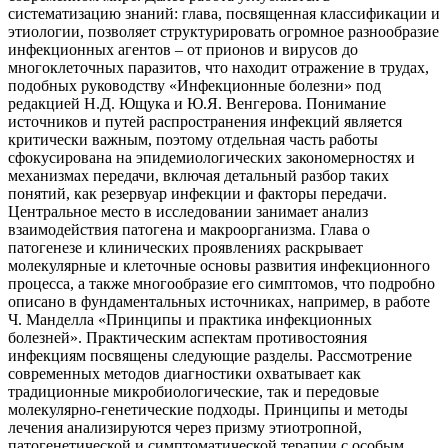
систематизацию знаний: глава, посвященная классификации и
этиологии, позволяет структурировать огромное разнообразие
инфекционных агентов – от прионов и вирусов до
многоклеточных паразитов, что находит отражение в трудах,
подобных руководству «Инфекционные болезни» под
редакцией Н.Д. Ющука и Ю.Я. Венгерова. Понимание
источников и путей распространения инфекций является
критически важным, поэтому отдельная часть работы
сфокусирована на эпидемиологических закономерностях и
механизмах передачи, включая детальный разбор таких
понятий, как резервуар инфекции и факторы передачи.
Центральное место в исследовании занимает анализ
взаимодействия патогена и макроорганизма. Глава о
патогенезе и клинических проявлениях раскрывает
молекулярные и клеточные основы развития инфекционного
процесса, а также многообразие его симптомов, что подробно
описано в фундаментальных источниках, например, в работе
Ч. Манделла «Принципы и практика инфекционных
болезней». Практическим аспектам противостояния
инфекциям посвящены следующие разделы. Рассмотрение
современных методов диагностики охватывает как
традиционные микробиологические, так и передовые
молекулярно-генетические подходы. Принципы и методы
лечения анализируются через призму этиотропной,
патогенетической и симптоматической терапии с особым