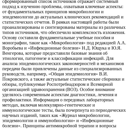
сформированный список источников отражает системный
подход к изучению проблемы, охватывая ключевые аспекты:
от фундаментальных принципов микробиологии и
эпидемиологии до актуальных клинических рекомендаций и
статистических отчетов. В рамках настоящей работы были
проанализированы и синтезированы материалы из различных
типов источников, что обеспечило комплексность изложения.
Основу составили фундаментальные учебные пособия и
монографии, такие как «Микробиология» под редакцией А.А.
Воробьева и «Инфекционные болезни» Н.Д. Ющука и Ю.Я.
Венгерова, которые предоставили базовые знания об
этиологии, патогенезе и классификации инфекций. Для
анализа эпидемиологических закономерностей и механизмов
передачи были привлечены данные из специализированных
руководств, например, «Общая эпидемиология» В.И.
Покровского, а также актуальные статистические сборники и
обзоры, публикуемые Роспотребнадзором и Всемирной
организацией здравоохранения (ВОЗ). Особое внимание
уделялось современным аспектам диагностики, лечения и
профилактики. Информация о передовых лабораторных
методах, включая молекулярно-генетические и
иммунологические тесты, была почерпнута из периодических
научных изданий, таких как «Журнал микробиологии,
эпидемиологии и иммунобиологии» и «Инфекционные
болезни». Принципы антимикробной терапии и вопросы