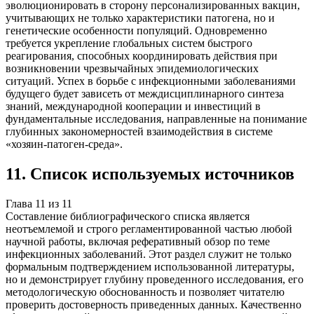
эволюционировать в сторону персонализированных вакцин,
учитывающих не только характеристики патогена, но и
генетические особенности популяций. Одновременно
требуется укрепление глобальных систем быстрого
реагирования, способных координировать действия при
возникновении чрезвычайных эпидемиологических
ситуаций. Успех в борьбе с инфекционными заболеваниями
будущего будет зависеть от междисциплинарного синтеза
знаний, международной кооперации и инвестиций в
фундаментальные исследования, направленные на понимание
глубинных закономерностей взаимодействия в системе
«хозяин-патоген-среда».
11
.
Список используемых источников
Глава
11
из
11
Составление библиографического списка является
неотъемлемой и строго регламентированной частью любой
научной работы, включая реферативный обзор по теме
инфекционных заболеваний. Этот раздел служит не только
формальным подтверждением использованной литературы,
но и демонстрирует глубину проведенного исследования, его
методологическую обоснованность и позволяет читателю
проверить достоверность приведенных данных. Качественно