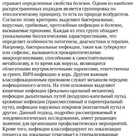
отражает определенные свойства болезни. Одним из наиболее
распространенных подходов является группировка по
этиологическому принципу, то есть по природе возбудителя.
Согласно этому критерию, выделяют бактериальные,
вирусные, грибковые, протозойные инфекции и болезни,
вызываемые прионами. Каждая из этих групп обладает
уникальными биологическими характеристиками, что
определяет особенности патогенеза, диагностики и терапии.
Например, бактериальные инфекции, такие как туберкулез
или сифилис, вызываются прокариотическими
микроорганизмами, способными к самостоятельному
метаболизму, в то время как вирусы, являющиеся
облигатными внутриклеточными паразитами, ответственны
за грипп, ВИЧ-инфекцию и корь. Другим важным
классификационным признаком служит механизм передачи
инфекционного агента. На этом основании выделяют
кишечные инфекции (фекально-оральный механизм),
инфекции дыхательных путей (воздушно-капельный путь),
кровяные инфекции (трансмиссивный и парентеральный
пути), инфекции наружных покровов (контактный путь) и
другие. Данный подход, подробно рассматриваемый в
эпидемиологических исследованиях, имеет решающее
значение для организации профилактических мероприятий.
Кроме того, инфекции классифицируют по локализации
процесса на локальные (очаговые) и генерализованные