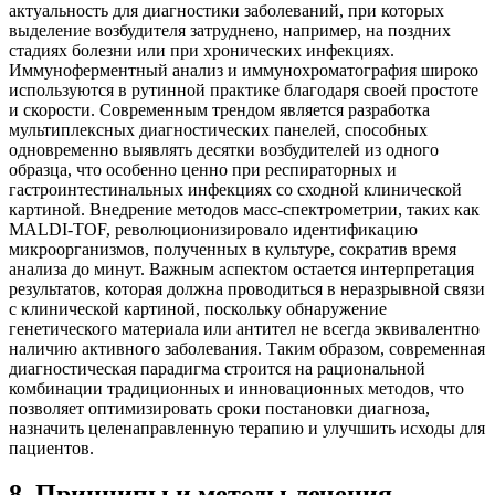
актуальность для диагностики заболеваний, при которых
выделение возбудителя затруднено, например, на поздних
стадиях болезни или при хронических инфекциях.
Иммуноферментный анализ и иммунохроматография широко
используются в рутинной практике благодаря своей простоте
и скорости. Современным трендом является разработка
мультиплексных диагностических панелей, способных
одновременно выявлять десятки возбудителей из одного
образца, что особенно ценно при респираторных и
гастроинтестинальных инфекциях со сходной клинической
картиной. Внедрение методов масс-спектрометрии, таких как
MALDI-TOF, революционизировало идентификацию
микроорганизмов, полученных в культуре, сократив время
анализа до минут. Важным аспектом остается интерпретация
результатов, которая должна проводиться в неразрывной связи
с клинической картиной, поскольку обнаружение
генетического материала или антител не всегда эквивалентно
наличию активного заболевания. Таким образом, современная
диагностическая парадигма строится на рациональной
комбинации традиционных и инновационных методов, что
позволяет оптимизировать сроки постановки диагноза,
назначить целенаправленную терапию и улучшить исходы для
пациентов.
8
.
Принципы и методы лечения