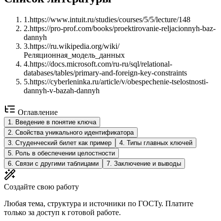
1
.
https://www.intuit.ru/studies/courses/5/5/lecture/148
2
.
https://pro-prof.com/books/proektirovanie-reljacionnyh-baz-
dannyh
3
.
https://ru.wikipedia.org/wiki/
Реляционная_модель_данных
4
.
https://docs.microsoft.com/ru-ru/sql/relational-
databases/tables/primary-and-foreign-key-constraints
5
.
https://cyberleninka.ru/article/v/obespechenie-tselostnosti-
dannyh-v-bazah-dannyh
Оглавление
1
.
Введение в понятие ключа
2
.
Свойства уникального идентификатора
3
.
Студенческий билет как пример
4
.
Типы главных ключей
5
.
Роль в обеспечении целостности
6
.
Связи с другими таблицами
7
.
Заключение и выводы
Создайте свою работу
Любая тема, структура и источники по ГОСТу. Платите
только за доступ к готовой работе.