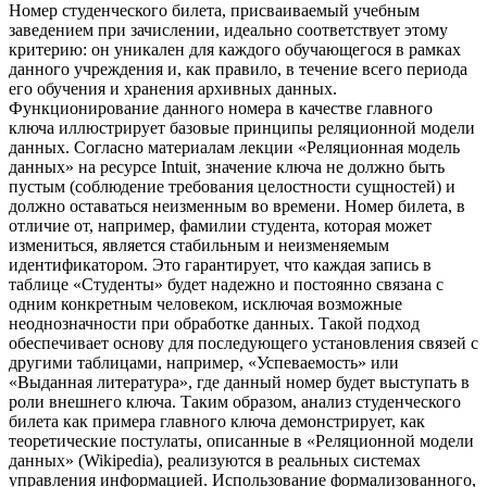
Номер студенческого билета, присваиваемый учебным
заведением при зачислении, идеально соответствует этому
критерию: он уникален для каждого обучающегося в рамках
данного учреждения и, как правило, в течение всего периода
его обучения и хранения архивных данных.
Функционирование данного номера в качестве главного
ключа иллюстрирует базовые принципы реляционной модели
данных. Согласно материалам лекции «Реляционная модель
данных» на ресурсе Intuit, значение ключа не должно быть
пустым (соблюдение требования целостности сущностей) и
должно оставаться неизменным во времени. Номер билета, в
отличие от, например, фамилии студента, которая может
измениться, является стабильным и неизменяемым
идентификатором. Это гарантирует, что каждая запись в
таблице «Студенты» будет надежно и постоянно связана с
одним конкретным человеком, исключая возможные
неоднозначности при обработке данных. Такой подход
обеспечивает основу для последующего установления связей с
другими таблицами, например, «Успеваемость» или
«Выданная литература», где данный номер будет выступать в
роли внешнего ключа. Таким образом, анализ студенческого
билета как примера главного ключа демонстрирует, как
теоретические постулаты, описанные в «Реляционной модели
данных» (Wikipedia), реализуются в реальных системах
управления информацией. Использование формализованного,