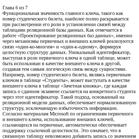
Глава
6
из
7
Функциональная значимость главного ключа, такого как
номер студенческого билета, наиболее полно раскрывается
при рассмотрении его роли в установлении связей между
таблицами реляционной базы данных. Как отмечается в
работе «Проектирование реляционных баз данных», именно
через механизмы первичных и внешних ключей реализуются
связи «один-ко-многим» и «один-к-одному», формируя
целостную структуру данных. Уникальный идентификатор,
выступая в роли первичного ключа в одной таблице, может
быть использован в качестве внешнего ключа в другой,
создавая тем самым логическую связь между сущностями.
Например, номер студенческого билета, являясь первичным
ключом в таблице «Студенты», может выступать в качестве
внешнего ключа в таблице «Зачетная книжка», где каждая
запись о сданном экзамене ссылается на конкретного студента
через этот идентификатор. Такой подход, основанный на
реляционной модели данных, обеспечивает нормализованную
структуру, исключающую избыточность информации.
Согласно материалам Microsoft по ограничениям первичного
и внешнего ключа, использование внешних ключей,
ссылающихся на первичные, автоматически обеспечивает
поддержку ссылочной целостности. Это означает, что в
связанную таблицу невозможно добавить запись со значением