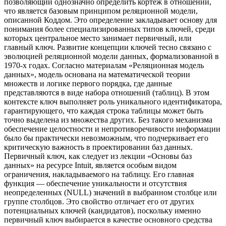
позволяющий однозначно определить кортеж в отношении,
что является базовым принципом реляционной модели,
описанной Коддом. Это определение закладывает основу для
понимания более специализированных типов ключей, среди
которых центральное место занимает первичный, или
главный ключ. Развитие концепции ключей тесно связано с
эволюцией реляционной модели данных, формализованной в
1970-х годах. Согласно материалам «Реляционная модель
данных», модель основана на математической теории
множеств и логике первого порядка, где данные
представляются в виде набора отношений (таблиц). В этом
контексте ключ выполняет роль уникального идентификатора,
гарантирующего, что каждая строка таблицы может быть
точно выделена из множества других. Без такого механизма
обеспечение целостности и непротиворечивости информации
было бы практически невозможным, что подчеркивает его
критическую важность в проектировании баз данных.
Первичный ключ, как следует из лекции «Основы баз
данных» на ресурсе Intuit, является особым видом
ограничения, накладываемого на таблицу. Его главная
функция — обеспечение уникальности и отсутствия
неопределенных (NULL) значений в выбранном столбце или
группе столбцов. Это свойство отличает его от других
потенциальных ключей (кандидатов), поскольку именно
первичный ключ выбирается в качестве основного средства