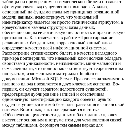
таблицы на примере номера студенческого билета позволяет
сформулировать ряд существенных выводов. Анализ,
основанный на фундаментальных принципах реляционной
модели данных, демонстрирует, что уникальный
идентификатор является не просто техническим атрибутом, а
краеугольным камнем структуры базы данных,
обеспечивающим ее логическую целостность и практическую
пригодность. Как отмечается в работе «Проектирование
реляционных баз данных», корректно выбранный ключ
определяет качество всей информационной системы.
Рассмотрение студенческого билета в качестве наглядного
примера подтвердило, что идеальный ключ должен обладать
свойствами уникальности, неизменности, минимальности и
осмысленности, что полностью соответствует теоретическим
постулатам, изложенным в материалах Intuit.ru и
документации Microsoft SQL Server. Практическая значимость
главного ключа проявляется в двух ключевых аспектах. Во-
первых, он служит гарантом целостности сущностей,
предотвращая дублирование записей и обеспечивая
однозначную идентификацию каждого объекта, будь то
студент в университетской базе или транзакция в финансовой
системе. Во-вторых, как подчеркивается в статье
«Обеспечение целостности данных в базах данных», ключ
выступает основным инструментом для установления связей
между таблицами, формируя тем самым каркас для