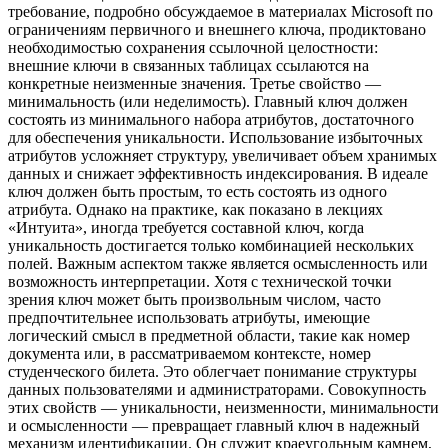
требование, подробно обсуждаемое в материалах Microsoft по
ограничениям первичного и внешнего ключа, продиктовано
необходимостью сохранения ссылочной целостности:
внешние ключи в связанных таблицах ссылаются на
конкретные неизменные значения. Третье свойство —
минимальность (или неделимость). Главный ключ должен
состоять из минимального набора атрибутов, достаточного
для обеспечения уникальности. Использование избыточных
атрибутов усложняет структуру, увеличивает объем хранимых
данных и снижает эффективность индексирования. В идеале
ключ должен быть простым, то есть состоять из одного
атрибута. Однако на практике, как показано в лекциях
«Интуита», иногда требуется составной ключ, когда
уникальность достигается только комбинацией нескольких
полей. Важным аспектом также является осмысленность или
возможность интерпретации. Хотя с технической точки
зрения ключ может быть произвольным числом, часто
предпочтительнее использовать атрибуты, имеющие
логический смысл в предметной области, такие как номер
документа или, в рассматриваемом контексте, номер
студенческого билета. Это облегчает понимание структуры
данных пользователями и администраторами. Совокупность
этих свойств — уникальности, неизменности, минимальности
и осмысленности — превращает главный ключ в надежный
механизм идентификации. Он служит краеугольным камнем,