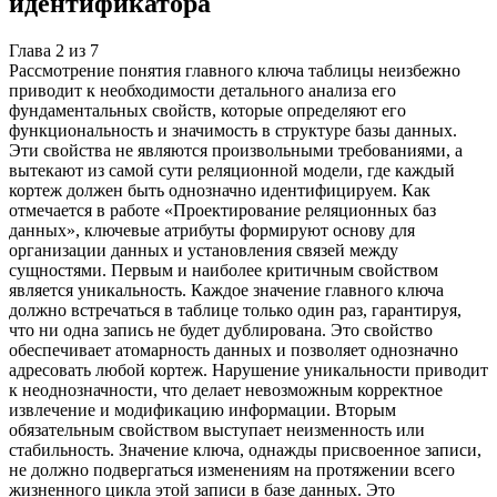
идентификатора
Глава
2
из
7
Рассмотрение понятия главного ключа таблицы неизбежно
приводит к необходимости детального анализа его
фундаментальных свойств, которые определяют его
функциональность и значимость в структуре базы данных.
Эти свойства не являются произвольными требованиями, а
вытекают из самой сути реляционной модели, где каждый
кортеж должен быть однозначно идентифицируем. Как
отмечается в работе «Проектирование реляционных баз
данных», ключевые атрибуты формируют основу для
организации данных и установления связей между
сущностями. Первым и наиболее критичным свойством
является уникальность. Каждое значение главного ключа
должно встречаться в таблице только один раз, гарантируя,
что ни одна запись не будет дублирована. Это свойство
обеспечивает атомарность данных и позволяет однозначно
адресовать любой кортеж. Нарушение уникальности приводит
к неоднозначности, что делает невозможным корректное
извлечение и модификацию информации. Вторым
обязательным свойством выступает неизменность или
стабильность. Значение ключа, однажды присвоенное записи,
не должно подвергаться изменениям на протяжении всего
жизненного цикла этой записи в базе данных. Это