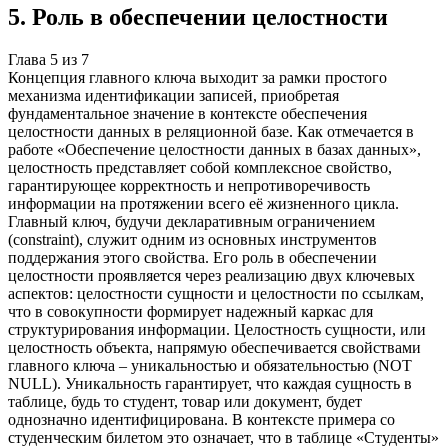
5
.
Роль в обеспечении целостности
Глава
5
из
7
Концепция главного ключа выходит за рамки простого
механизма идентификации записей, приобретая
фундаментальное значение в контексте обеспечения
целостности данных в реляционной базе. Как отмечается в
работе «Обеспечение целостности данных в базах данных»,
целостность представляет собой комплексное свойство,
гарантирующее корректность и непротиворечивость
информации на протяжении всего её жизненного цикла.
Главный ключ, будучи декларативным ограничением
(constraint), служит одним из основных инструментов
поддержания этого свойства. Его роль в обеспечении
целостности проявляется через реализацию двух ключевых
аспектов: целостности сущности и целостности по ссылкам,
что в совокупности формирует надежный каркас для
структурирования информации. Целостность сущности, или
целостность объекта, напрямую обеспечивается свойствами
главного ключа – уникальностью и обязательностью (NOT
NULL). Уникальность гарантирует, что каждая сущность в
таблице, будь то студент, товар или документ, будет
однозначно идентифицирована. В контексте примера со
студенческим билетом это означает, что в таблице «Студенты»