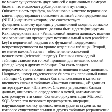
не может существовать двух записей с одинаковым номером
билета, что исключает дублирование и путаницу.
Обязательность атрибута, выбранного в качестве первичного
ключа, предотвращает появление записей с неопределенным
(NULL) идентификатором, что соответствует
фундаментальному принципу реляционной модели, согласно
которому каждая сущность должна быть идентифицируема.
Как подчеркивается в «Реляционной модели данных», именно
эти ограничения превращают потенциальный ключ (candidate
key) в первичный, наделяя его функцией поддержания
непротиворечивости на уровне отдельной таблицы. Второй,
не менее важный аспект – обеспечение ссылочной
целостности (referential integrity). Главный ключ одной
таблицы становится точкой привязки для внешних ключей
(foreign keys) в других таблицах. Эта связь создает
иерархические и ассоциативные отношения между данными.
Например, номер студенческого билета как первичный ключ
таблицы «Студенты» может быть использован в качестве
внешнего ключа в таблицах «Зачетная книжка», «Выданная
литература» или «Платежи». Система управления базами
данных, опираясь на определение ключей, автоматически
контролирует эти связи. Согласно документации Microsoft
SQL Server, это позволяет предотвратить операции,
нарушающие логику данных: нельзя удалить студента, на
которого существуют ссылки в других таблицах (ограничение