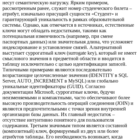
несут семантическую нагрузку. Ярким примером,
рассмотренным ранее, служит номер студенческого билета –
атрибут, изначально присущий сущности «Студент» и
гарантирующий уникальность в рамках образовательной
системы. Однако, как отмечается в источниках, естественные
ключи могут обладать недостатками, такими как
потенциальная изменчивость (например, при смене
паспортных данных) или значительная длина, что усложняет
индексирование и установление связей. Альтернативой
выступает суррогатный ключ (surrogate key), который не имеет
смыслового значения в предметной области и вводится в
таблицу исключительно с целью идентификации записей.
Типичными примерами являются последовательно
возрастающие целочисленные значения (IDENTITY в SQL
Server, AUTO_INCREMENT в MySQL) или глобально
уникальные идентификаторы (GUID). Согласно
документации Microsoft, суррогатные ключи, будучи
неизменяемыми и компактными, часто обеспечивают более
высокую производительность операций соединения (JOIN) и
являются предпочтительными с точки зрения внутренней
организации базы данных. Их главный недостаток –
отсутствие интуитивно понятного для пользователя
содержания. Третьим значимым типом является составной
(композитный) ключ, формируемый из двух или более
атрибутов таблицы. Его необходимость возникает, когда