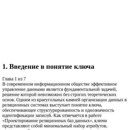
Реферат
7 глав
≈10 страниц
5 источников
Создать такую же
Готовая работа по ГОСТу — от 99₽
1
.
Введение в понятие ключа
Глава
1
из
7
В современном информационном обществе эффективное
управление данными является фундаментальной задачей,
решение которой невозможно без строгих теоретических
основ. Одним из краеугольных камней организации данных в
реляционных системах выступает понятие ключа,
обеспечивающее структурированность и однозначность
идентификации записей. Как отмечается в работе
«Проектирование реляционных баз данных», ключи
представляют собой минимальный набор атрибутов,