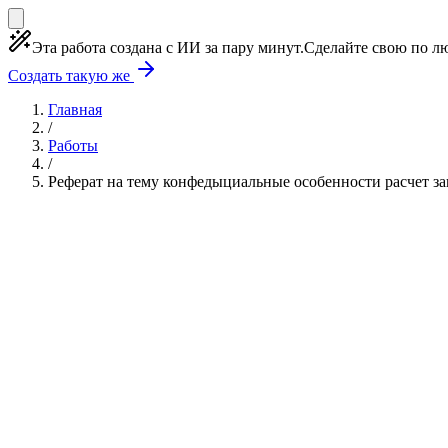
Эта работа создана с ИИ за пару минут.
Сделайте свою по лю
Создать такую же
Главная
/
Работы
/
Реферат на тему конфедыциальные особенности расчет 
Реферат
7 глав
≈10 страниц
5 источников
Создать такую же
Готовая работа по ГОСТу — от 99₽