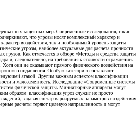
адекватных защитных мер. Современные исследования, такие
подчеркивают, что угрозы носят комплексный характер и
 характер воздействия, так и необходимый уровень защиты
ические угрозы, наиболее актуальные для расчета прочности
ых грузов. Как отмечается в обзоре «Методы и средства защиты
ара и, следовательно, на требования к стойкости ограждений.
. Хотя они не оказывают прямого физического воздействия на
тронного подавления. Особую категорию составляют
следующей атакой. Другим важным аспектом классификации
омности и малозаметность. Исследование «Современные системы
 систем физической защиты. Миниатюрные аппараты могут
ким образом, классификация угроз служит не просто
аждений, задавая спектр варьируемых параметров воздействия
нерные расчеты теряют целевую направленность и могут