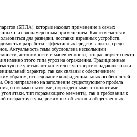
паратов (БПЛА), которые находят применение в самых
занных с их злонамеренным применением. Как отмечается в
льзоваться для разведки, доставки взрывных устройств,
димость в разработке эффективных средств защиты, среди
нов. Актуальность темы обусловлена несколькими
мности, автономности и маневренности, что расширяет спектр
я именно этого типа угроз на ограждения. Традиционные
зачастую не учитывают кинетическую энергию падающего или
енциальный характер, так как связаны с обеспечением
аким образом, исследование конфиденциальных особенностей
м. Оно направлено на заполнение существующего пробела
дения, и новыми вызовами, порожденными технологиями
 угол атаки, тип поражающего элемента), так и требования к
ской инфраструктуры, режимных объектов и общественных