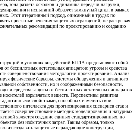
а, зона разлета осколков и динамика передачи нагрузки,
делирования и испытаний образует замкнутый цикл, в рамках
ных. Этот итеративный подход, описанный в трудах по
овать проектные решения защитных ограждений, не раскрывая
 окончательных рекомендаций по проектированию и созданию
нструкций в условиях воздействий БПЛА представляют собой
 от беспилотных летательных аппаратов: угрозы и средства
ость совершенствования методологии проектирования. Анализ
ируя физические барьеры, системы обнаружения и активного
уальной собственности, но и соображениями безопасности,
тоды и средства защиты от беспилотных летательных аппаратов
е носителей взрывчатых веществ. Перспективы развития
 с адаптивными свойствами, способных изменять свои
сственного интеллекта для прогнозирования сценариев атак и
остается совершенствование методик моделирования и натурных
ктивой является создание единых стандартизированных, но
ъектов без избыточных затрат. Таким образом, только
зволит создавать защитные ограждающие конструкции,