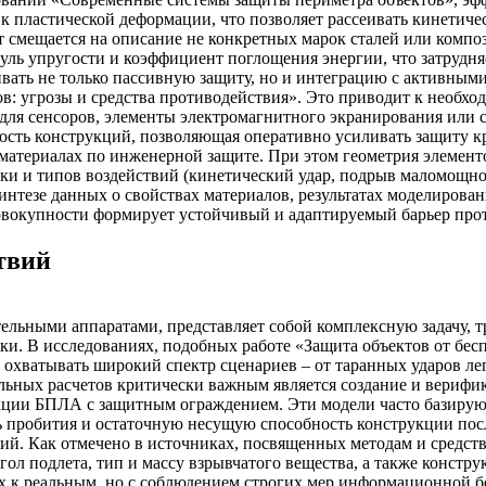
ю к пластической деформации, что позволяет рассеивать кинети
смещается на описание не конкретных марок сталей или композ
одуль упругости и коэффициент поглощения энергии, что затру
ать не только пассивную защиту, но и интеграцию с активным
ов: угрозы и средства противодействия». Это приводит к необ
ля сенсоров, элементы электромагнитного экранирования или с
сть конструкций, позволяющая оперативно усиливать защиту кр
 материалах по инженерной защите. При этом геометрия элементо
аки и типов воздействий (кинетический удар, подрыв маломощног
нтезе данных о свойствах материалов, результатах моделирован
овокупности формирует устойчивый и адаптируемый барьер про
твий
льными аппаратами, представляет собой комплексную задачу, т
и. В исследованиях, подобных работе «Защита объектов от бесп
 охватывать широкий спектр сценариев – от таранных ударов ле
ных расчетов критически важным является создание и верифи
укции БПЛА с защитным ограждением. Эти модели часто базируют
 пробития и остаточную несущую способность конструкции пос
ий. Как отмечено в источниках, посвященных методам и средс
гол подлета, тип и массу взрывчатого вещества, а также констр
 к реальным, но с соблюдением строгих мер информационной бе