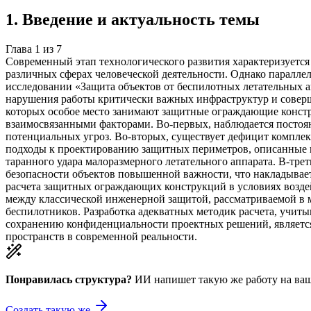
1
.
Введение и актуальность темы
Глава
1
из
7
Современный этап технологического развития характеризуетс
различных сферах человеческой деятельности. Однако паралле
исследовании «Защита объектов от беспилотных летательных ап
нарушения работы критически важных инфраструктур и соверше
которых особое место занимают защитные ограждающие констр
взаимосвязанными факторами. Во-первых, наблюдается постоя
потенциальных угроз. Во-вторых, существует дефицит компл
подходы к проектированию защитных периметров, описанные 
таранного удара малоразмерного летательного аппарата. В-тре
безопасности объектов повышенной важности, что накладывае
расчета защитных ограждающих конструкций в условиях возд
между классической инженерной защитой, рассматриваемой в 
беспилотников. Разработка адекватных методик расчета, учиты
сохранению конфиденциальности проектных решений, являетс
пространств в современной реальности.
Понравилась структура?
ИИ напишет такую же работу на
ваш
Создать такую же