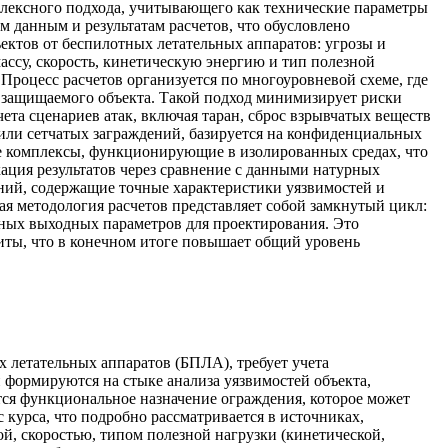
лексного подхода, учитывающего как технические параметры
 данным и результатам расчетов, что обусловлено
ектов от беспилотных летательных аппаратов: угрозы и
ассу, скорость, кинетическую энергию и тип полезной
оцесс расчетов организуется по многоуровневой схеме, где
й защищаемого объекта. Такой подход минимизирует риски
та сценариев атак, включая таран, сброс взрывчатых веществ
или сетчатых заграждений, базируется на конфиденциальных
е комплексы, функционирующие в изолированных средах, что
ция результатов через сравнение с данными натурных
ний, содержащие точные характеристики уязвимостей и
я методология расчетов представляет собой замкнутый цикл:
нных выходных параметров для проектирования. Это
щиты, что в конечном итоге повышает общий уровень
летательных аппаратов (БПЛА), требует учета
 формируются на стыке анализа уязвимостей объекта,
ся функциональное назначение ограждения, которое может
 курса, что подробно рассматривается в источниках,
, скоростью, типом полезной нагрузки (кинетической,