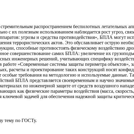
я стремительным распространением беспилотных летательных ап
льно с их полезным использованием наблюдается рост угроз, свя
паратов: угрозы и средства противодействия», БПЛА могут испо
ния террористических актов. Это обуславливает острую необхо
укции, способные противостоять физическому воздействию дро
нное совершенствование самих БПЛА: увеличение их грузоподъе
ексных инженерных решений, учитывающих специфику воздействи
в работе «Современные системы защиты периметра объектов», 
тьих, расчеты и проектирование таких конструкций носят конфид
т особые требования на методологию и используемые данные. Т
ействий БПЛА представляется своевременным и научно значимы
материалах по инженерной защите от средств воздушного напа
вающих как физические параметры воздействия (масса, скорость,
я ключевой задачей для обеспечения надежной защиты критиче
у тему
по ГОСТу.