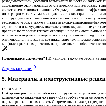
разведывательной, доставки взрывчатых веществ) и тактикой
существенно отличающихся от статических или ветровых, тр
является селективность защиты. Ограждение должно эффективн
интеграции с системами обнаружения и классификации, описа
конструкции также выступают в качестве обязательных услови
эволюцию угроз, а также учитывать эксплуатационные факторы
скрытности и камуфляжа, поскольку явно выраженные укрепле
предписывает рассматривать ограждение не как автономный э
перехвата и нормативно-правового регулирования воздушного
оптимизационную задачу, где инженерно-технические решения 
конфиденциальных расчетов, направленных на обеспечение ко
Понравилась структура?
ИИ напишет такую же работу на
ваш
Создать такую же
5
.
Материалы и конструктивные решен
Глава
5
из
7
Выбор материалов и разработка конструктивных решений для 
комплексную инженерную задачу. Она требует учета не тольк
параметров защитных систем. Современные подходы предполаг
поглощать энергию удара или взрыва. Как отмечается в иссле