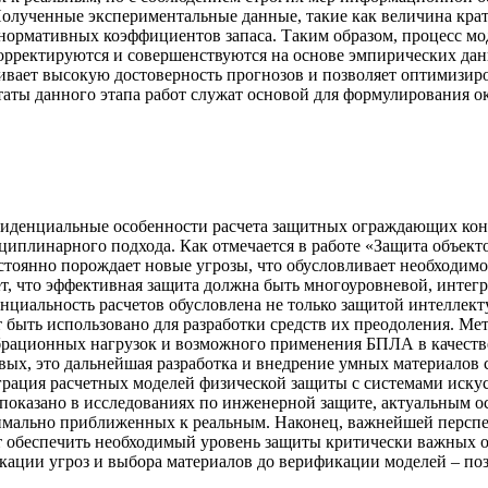
лученные экспериментальные данные, такие как величина кратер
нормативных коэффициентов запаса. Таким образом, процесс мо
рректируются и совершенствуются на основе эмпирических дан
ивает высокую достоверность прогнозов и позволяет оптимизир
ьтаты данного этапа работ служат основой для формулирования
нфиденциальные особенности расчета защитных ограждающих ко
плинарного подхода. Как отмечается в работе «Защита объектов
тоянно порождает новые угрозы, что обусловливает необходим
т, что эффективная защита должна быть многоуровневой, интегр
нциальность расчетов обусловлена не только защитой интеллект
быть использовано для разработки средств их преодоления. Ме
ибрационных нагрузок и возможного применения БПЛА в качеств
вых, это дальнейшая разработка и внедрение умных материалов
еграция расчетных моделей физической защиты с системами иску
 показано в исследованиях по инженерной защите, актуальным 
имально приближенных к реальным. Наконец, важнейшей перспе
 обеспечить необходимый уровень защиты критически важных об
икации угроз и выбора материалов до верификации моделей – по