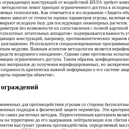
х ограждающих конструкций от воздействий БПЛА требует комп
ой методологии лежит принцип ограниченного доступа к исходным
емых технологиях. Как отмечается в исследовании «Защита объ
ямую зависит от точности оценки параметров угрозы, включая м
ируют исходную базу для последующих инженерных расчетов. Пр
араметров без возможности их сопоставления с полной картино
спилотных летательных аппаратов» подчеркивается важность уче
ждающих конструкций, например, противокинетических экранов 
ат разглашению. Используются специализированные программны
тным модулям. Важным аспектом методологии является верифика
редств воздушного нападения». Однако сами протоколы испыта
рмации ограниченного доступа. Таким образом, конфиденциальна
твах материалов до получения верифицированных, но засекрече
 и сохранность критически важной информации о его системе за
ащиты периметра объектов».
 ограждений
аченных для противодействия угрозам со стороны беспилотных 
ионных подходов к физической защите периметра. Эти критерии
и самих расчетных методик. Первостепенным критерием являет
 на территорию до его задержания, нейтрализации или сбития с
ктом выступает уровень противодействия, определяемый массой