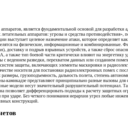
 аппаратов, является фундаментальной основой для разработки 
 летательных аппаратов: угрозы и средства противодействия», 
и выступает целевое назначение атаки, которое определяет как
елятся на физические, информационные и комбинированные. Физ
н), доставку и подрыв взрывных устройств, а также сброс опасн
, а также тип боевой части критически влияют на энергетику уд
 с ведением разведки, перехватом данных или созданием помех
 систем защиты, включающих элементы маскировки и радиоэлек
честве носителя для постановки радиоэлектронных помех с по
: размеры, грузоподъемность, дальность полета, степень автон
оны-камикадзе представляют принципиально разные вызовы для
упные модели несут значительный разрушительный потенциал. Та
а позволяет дифференцировать подходы к расчету защитных огр
я при ударе. Без четкого понимания иерархии угроз любые инже
ивных конструкций.
четов