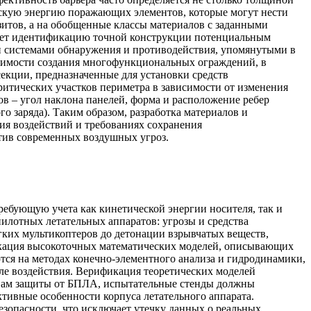
ческую энергию поражающих элементов, которые могут нести
итов, а на обобщенные классы материалов с заданными
дняет идентификацию точной конструкции потенциальным
и системами обнаружения и противодействия, упомянутыми в
ходимости создания многофункциональных ограждений, в
екции, предназначенные для установки средств
итических участков периметра в зависимости от изменения
в – угол наклона панелей, форма и расположение ребер
о заряда). Таким образом, разработка материалов и
ия воздействий и требованиях сохранения
тив современных воздушных угроз.
ребующую учета как кинетической энергии носителя, так и
илотных летательных аппаратов: угрозы и средства
гких мультикоптеров до детонации взрывчатых веществ,
кация высокоточных математических моделей, описывающих
ся на методах конечно-элементного анализа и гидродинамики,
ле воздействия. Верификация теоретических моделей
твам защиты от БПЛА, испытательные стенды должны
уктивные особенности корпуса летательного аппарата.
зопасности, что исключает утечку данных о реальных