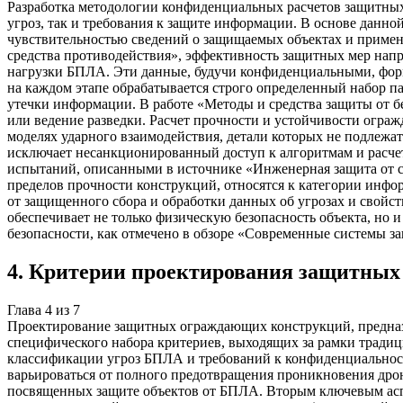
Разработка методологии конфиденциальных расчетов защитны
угроз, так и требования к защите информации. В основе данн
чувствительностью сведений о защищаемых объектах и применя
средства противодействия», эффективность защитных мер напр
нагрузки БПЛА. Эти данные, будучи конфиденциальными, форм
на каждом этапе обрабатывается строго определенный набор п
утечки информации. В работе «Методы и средства защиты от бе
или ведение разведки. Расчет прочности и устойчивости огра
моделях ударного взаимодействия, детали которых не подлеж
исключает несанкционированный доступ к алгоритмам и расче
испытаний, описанными в источнике «Инженерная защита от с
пределов прочности конструкций, относятся к категории инфо
от защищенного сбора и обработки данных об угрозах и свойс
обеспечивает не только физическую безопасность объекта, но
безопасности, как отмечено в обзоре «Современные системы з
4
.
Критерии проектирования защитных
Глава
4
из
7
Проектирование защитных ограждающих конструкций, предназн
специфического набора критериев, выходящих за рамки традиц
классификации угроз БПЛА и требований к конфиденциальност
варьироваться от полного предотвращения проникновения дрона
посвященных защите объектов от БПЛА. Вторым ключевым аспе