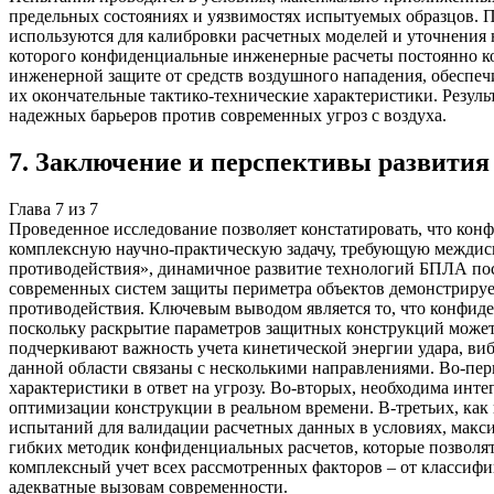
предельных состояниях и уязвимостях испытуемых образцов. По
используются для калибровки расчетных моделей и уточнения 
которого конфиденциальные инженерные расчеты постоянно ко
инженерной защите от средств воздушного нападения, обеспеч
их окончательные тактико-технические характеристики. Резул
надежных барьеров против современных угроз с воздуха.
7
.
Заключение и перспективы развития
Глава
7
из
7
Проведенное исследование позволяет констатировать, что ко
комплексную научно-практическую задачу, требующую междисци
противодействия», динамичное развитие технологий БПЛА пос
современных систем защиты периметра объектов демонстрируе
противодействия. Ключевым выводом является то, что конфиде
поскольку раскрытие параметров защитных конструкций может 
подчеркивают важность учета кинетической энергии удара, в
данной области связаны с несколькими направлениями. Во-пер
характеристики в ответ на угрозу. Во-вторых, необходима инт
оптимизации конструкции в реальном времени. В-третьих, как
испытаний для валидации расчетных данных в условиях, макс
гибких методик конфиденциальных расчетов, которые позволят
комплексный учет всех рассмотренных факторов – от классиф
адекватные вызовам современности.