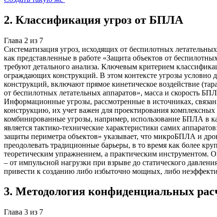
2
.
Классификация угроз от БПЛА
Глава
2
из
7
Систематизация угроз, исходящих от беспилотных летательных
как представленные в работе «Защита объектов от беспилотных
требуют детального анализа. Ключевым критерием классификаци
ограждающих конструкций. В этом контексте угрозы условно д
конструкций, включают прямое кинетическое воздействие (тара
от беспилотных летательных аппаратов», масса и скорость БПЛА
Информационные угрозы, рассмотренные в источниках, связаны
конструкцию, их учет важен для проектирования комплексных
комбинированные угрозы, например, использование БПЛА в ка
является тактико-технические характеристики самих аппаратов
защиты периметра объектов» указывает, что микроБПЛА и др
преодолевать традиционные барьеры, в то время как более кр
теоретическим упражнением, а практическим инструментом. Он
– от импульсной нагрузки при взрыве до статического давлени
привести к созданию либо избыточно мощных, либо неэффект
3
.
Методология конфиденциальных рас
Глава
3
из
7