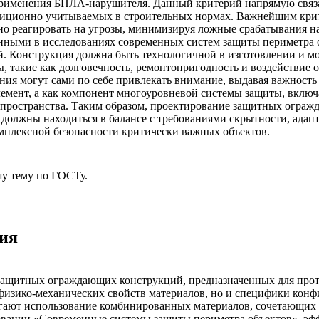
 применения БПЛА-нарушителя. Данный критерий напрямую связ
адиционно учитываемых в строительных нормах. Важнейшим кри
о реагировать на угрозы, минимизируя ложные срабатывания на
нными в исследованиях современных систем защиты периметра о
й. Конструкция должна быть технологичной в изготовлении и м
, такие как долговечность, ремонтопригодность и воздействие
ния могут сами по себе привлекать внимание, выдавая важност
лемент, а как компонент многоуровневой системы защиты, вклю
 пространства. Таким образом, проектирование защитных огра
должны находиться в балансе с требованиями скрытности, адапт
мплексной безопасности критически важных объектов.
у тему
по ГОСТу.
ия
защитных ограждающих конструкций, предназначенных для прот
о физико-механических свойств материалов, но и специфики ко
ают использование комбинированных материалов, сочетающих в
довании «Современные системы защиты периметра объектов», эфф