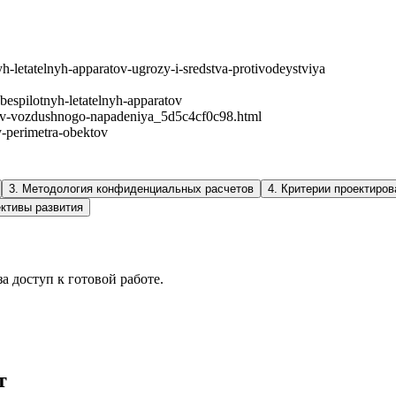
nyh-letatelnyh-apparatov-ugrozy-i-sredstva-protivodeystviya
t-bespilotnyh-letatelnyh-apparatov
dstv-vozdushnogo-napadeniya_5d5c4cf0c98.html
ty-perimetra-obektov
3
.
Методология конфиденциальных расчетов
4
.
Критерии проектиро
ктивы развития
а доступ к готовой работе.
т