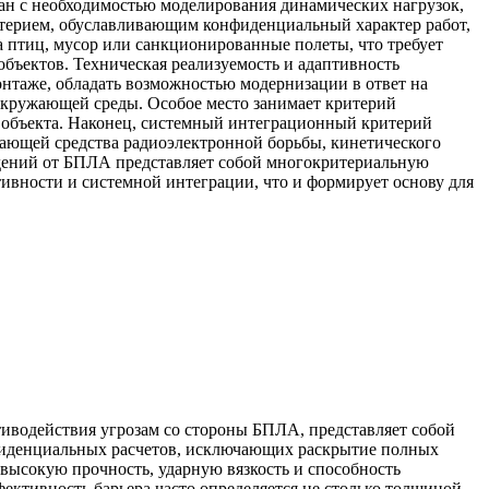
ан с необходимостью моделирования динамических нагрузок,
терием, обуславливающим конфиденциальный характер работ,
 птиц, мусор или санкционированные полеты, что требует
бъектов. Техническая реализуемость и адаптивность
онтаже, обладать возможностью модернизации в ответ на
 окружающей среды. Особое место занимает критерий
ь объекта. Наконец, системный интеграционный критерий
чающей средства радиоэлектронной борьбы, кинетического
ждений от БПЛА представляет собой многокритериальную
ивности и системной интеграции, что и формирует основу для
иводействия угрозам со стороны БПЛА, представляет собой
нфиденциальных расчетов, исключающих раскрытие полных
ысокую прочность, ударную вязкость и способность
ективность барьера часто определяется не столько толщиной