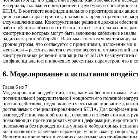
материала, сколько его внутренней структурой и способность
БПЛА. В контексте конфиденциального проектирования акцент 
диапазонами характеристик, такими как предел прочности, м
злоумышленникам. Конструктивные решения должны обеспечив
работе «Защита объектов от беспилотных летательных аппарат
конструкцию которых могут быть заложены кабельные каналы д
радиоэлектронной борьбы. Важным аспектом является модульно
уровня угрозы, что согласуется с принципами, изложенными в
жесткости – рассчитывается с учетом вероятных траекторий ат
конструктивных решений для защиты от БПЛА базируется на си
конфиденциальности ключевых расчетных параметров, что в с
6
.
Моделирование и испытания воздейс
Глава
6
из
7
Моделирование воздействий, создаваемых беспилотными летате
потенциальной разрушительной мощности его полезной нагрузк
противодействия», подчеркивается, что моделирование должно
доставляемых специализированными БПЛА. Для конфиденциаль
взаимодействие ударной волны, осколков и элементов констр
позволяющих прогнозировать уровни деформации, вероятность
невозможна без проведения натурных и лабораторных испытан
воспроизводить ключевые параметры угрозы: массу, скорость, у
Испытания проводятся в условиях, максимально приближенных