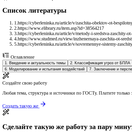
Список литературы
1
.
https://cyberleninka.ru/article/v/zaschita-obektov-ot-bespilot
2
.
https://www.elibrary.ru/item.asp?id=38564217
3
.
https://cyberleninka.ru/article/v/metody-i-sredstva-zaschity-o
4
.
https://www.studmed.ru/view/inzhenernaya-zaschita-ot-sre
5
.
https://cyberleninka.ru/article/v/sovremennye-sistemy-zaschi
Оглавление
1
.
Введение и актуальность темы
2
.
Классификация угроз от БПЛА
6
.
Моделирование и испытания воздействий
7
.
Заключение и перспе
Создайте свою работу
Любая тема, структура и источники по ГОСТу. Платите только з
Создать такую же
Сделайте такую же работу за пару мину