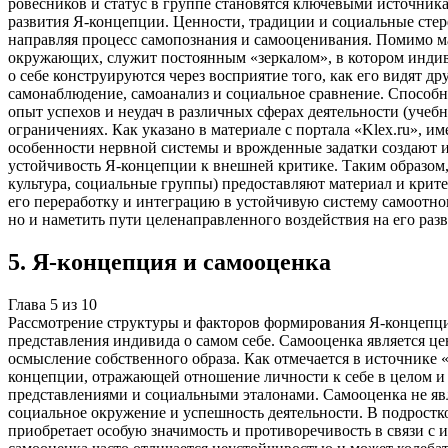
ровесников и статус в группе становятся ключевыми источник
развития Я-концепции. Ценности, традиции и социальные сте
направляя процесс самопознания и самооценивания. Помимо м
окружающих, служит постоянным «зеркалом», в котором индивид
о себе конструируются через восприятие того, как его видят 
самонаблюдение, самоанализ и социальное сравнение. Способн
опыт успехов и неудач в различных сферах деятельности (уч
ограничениях. Как указано в материале с портала «Klex.ru», им
особенности нервной системы и врожденные задатки создают 
устойчивость Я-концепции к внешней критике. Таким образом
культура, социальные группы) предоставляют материал и крит
его переработку и интеграцию в устойчивую систему самоотно
но и наметить пути целенаправленного воздействия на его раз
5
.
Я-концепция и самооценка
Глава
5
из
10
Рассмотрение структуры и факторов формирования Я-концепции
представления индивида о самом себе. Самооценка является 
осмысление собственного образа. Как отмечается в источнике
концепции, отражающей отношение личности к себе в целом и 
представлениями и социальными эталонами. Самооценка не явля
социальное окружение и успешность деятельности. В подростк
приобретает особую значимость и противоречивость в связи с