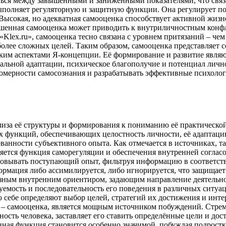
ться между завышенными и заниженными показателями, что связ
ыполняет регуляторную и защитную функции. Она регулирует по
ысокая, но адекватная самооценка способствует активной жизн
ышенная самооценка может приводить к внутриличностным конф
Klex.ru», самооценка тесно связана с уровнем притязаний – чем
 более сложных целей. Таким образом, самооценка представля
ским аспектами Я-концепции. Её формирование и развитие явля
циальной адаптации, психическое благополучие и потенциал лич
омерности самосознания и разрабатывать эффективные психолого
лиза её структуры и формирования к пониманию её практическо
х функций, обеспечивающих целостность личности, её адаптаци
ванности субъективного опыта. Как отмечается в источниках, т
вляется функция саморегуляции и обеспечения внутренней соглас
зовывать поступающий опыт, фильтруя информацию в соответств
ормация либо ассимилируется, либо игнорируется, что защищае
зным внутренним ориентиром, задающим направление деятельнос
уемость и последовательность его поведения в различных ситуац
я о себе определяют выбор целей, стратегий их достижения и ин
я – самооценка, является мощным источником побуждений. Стр
ть человека, заставляет его ставить определённые цели и дост
анная функция становится особенно значимой, побуждая подрос