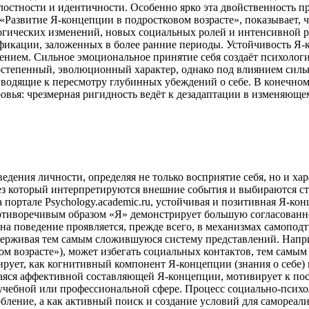
лостности и идентичности. Особенно ярко эта двойственность п
 «Развитие Я-концепции в подростковом возрасте», показывает,
гических изменений, новых социальных ролей и интенсивной реф
фикации, заложенных в более ранние периоды. Устойчивость Я-
ением. Сильное эмоциональное принятие себя создаёт психоло
остепенный, эволюционный характер, однако под влиянием силь
водящие к пересмотру глубинных убеждений о себе. В конечном
вья: чрезмерная ригидность ведёт к дезадаптации в изменяющем
оведения личности, определяя не только восприятие себя, но и
рез который интерпретируются внешние события и выбираются стр
ортале Psychology.academic.ru, устойчивая и позитивная Я-кон
тиворечивым образом «Я» демонстрирует большую согласованно
а поведение проявляется, прежде всего, в механизмах самоподт
держивая тем самым сложившуюся систему представлений. Напр
ом возрасте»), может избегать социальных контактов, тем самы
рует, как когнитивный компонент Я-концепции (знания о себе) 
щаяся аффективной составляющей Я-концепции, мотивирует к по
учебной или профессиональной сфере. Процесс социально-психо
ление, а как активный поиск и создание условий для самореали