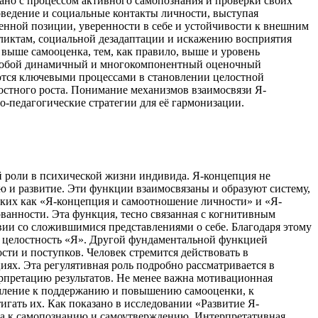
ано с процессом активного самопознания и проверки своих
ведение и социальные контакты личности, выступая
енной позиции, уверенности в себе и устойчивости к внешним
ликтам, социальной дезадаптации и искажению восприятия
 выше самооценка, тем, как правило, выше и уровень
ет собой динамичный и многокомпонентный оценочный
ются ключевыми процессами в становлении целостной
ностного роста. Понимание механизмов взаимосвязи Я-
-педагогические стратегии для её гармонизации.
й роли в психической жизни индивида. Я-концепция не
ю и развитие. Эти функции взаимосвязаны и образуют систему,
аких как «Я-концепция и самоотношение личности» и «Я-
ованности. Эта функция, тесно связанная с когнитивным
ии со сложившимися представлениями о себе. Благодаря этому
т целостность «Я». Другой фундаментальной функцией
ти и поступков. Человек стремится действовать в
иях. Эта регулятивная роль подробно рассматривается в
терпретацию результатов. Не менее важна мотивационная
емление к поддержанию и повышению самооценки, к
игать их. Как показано в исследовании «Развитие Я-
тка к самопознанию и самоутверждению. Интерпретативная