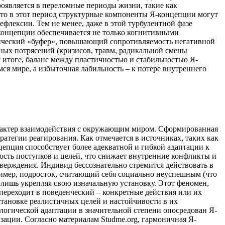
роявляется в переломные периоды жизни, такие как
 что в этот период структурные компоненты Я-концепции могут
лексии. Тем не менее, даже в этой турбулентной фазе
концепции обеспечивается не только когнитивными
гический «буфер», повышающий сопротивляемость негативной
ных потрясений (кризисов, травм, радикальной смены
 итоге, баланс между пластичностью и стабильностью Я-
ся мире, а избыточная лабильность – к потере внутреннего
 характер взаимодействия с окружающим миром. Сформированная
атегии реагирования. Как отмечается в источниках, таких как
цепция способствует более адекватной и гибкой адаптации к
сть поступков и целей, что снижает внутренние конфликты и
верждения. Индивид бессознательно стремится действовать в
имер, подросток, считающий себя социально неуспешным (что
м лишь укрепляя свою изначальную установку. Этот феномен,
переходит в поведенческий – конкретные действия или их
становке реалистичных целей и настойчивости в их
логической адаптации в значительной степени опосредован Я-
зации. Согласно материалам Studme.org, гармоничная Я-