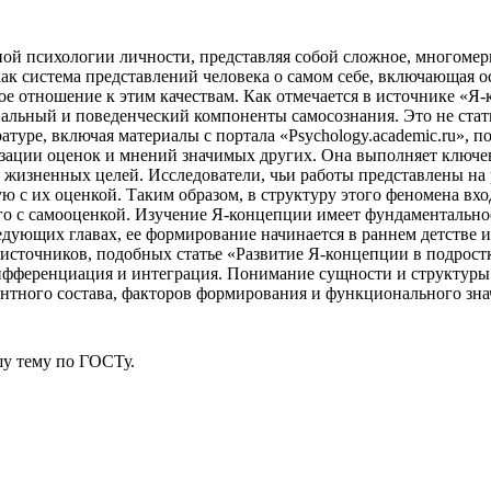
ой психологии личности, представляя собой сложное, многомер
как система представлений человека о самом себе, включающая 
ое отношение к этим качествам. Как отмечается в источнике «Я
льный и поведенческий компоненты самосознания. Это не стати
туре, включая материалы с портала «Psychology.academic.ru», п
изации оценок и мнений значимых других. Она выполняет ключе
 жизненных целей. Исследователи, чьи работы представлены на 
 с их оценкой. Таким образом, в структуру этого феномена вход
 его с самооценкой. Изучение Я-концепции имеет фундаментальн
ледующих главах, ее формирование начинается в раннем детстве 
источников, подобных статье «Развитие Я-концепции в подростко
дифференциация и интеграция. Понимание сущности и структуры
ентного состава, факторов формирования и функционального зна
у тему
по ГОСТу.