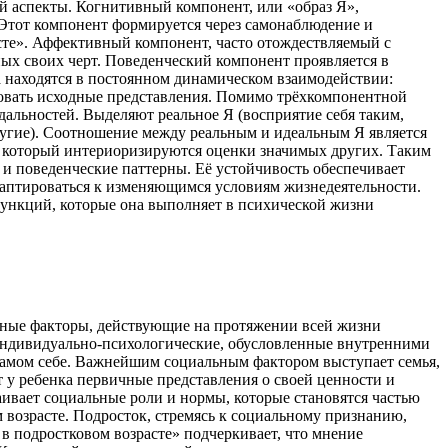
ий аспекты. Когнитивный компонент, или «образ Я»,
. Этот компонент формируется через самонаблюдение и
сте». Аффективный компонент, часто отождествляемый с
ых своих черт. Поведенческий компонент проявляется в
та находятся в постоянном динамическом взаимодействии:
ировать исходные представления. Помимо трёхкомпонентной
одальностей. Выделяют реальное Я (восприятие себя таким,
т другие). Соотношение между реальным и идеальным Я является
з который интериоризируются оценки значимых других. Таким
 и поведенческие паттерны. Её устойчивость обеспечивает
адаптироваться к изменяющимся условиям жизнедеятельности.
ункций, которые она выполняет в психической жизни
зные факторы, действующие на протяжении всей жизни
 индивидуально-психологические, обусловленные внутренними
самом себе. Важнейшим социальным фактором выступает семья,
 у ребенка первичные представления о своей ценности и
ивает социальные роли и нормы, которые становятся частью
м возрасте. Подросток, стремясь к социальному признанию,
 в подростковом возрасте» подчеркивает, что мнение