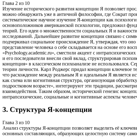
Глава
2
из
10
Изучение исторического развития концепции Я позволяет про
можно обнаружить уже в античной философии, где Сократ про
систематическое научное изучение Я-концепции как психологич
основоположников американской психологии, предложил фунда
теорий. Его идеи о множественности социальных Я и важност
исследований. Дальнейшее развитие концепции связано с симв
подчеркивал социальное происхождение Я, утверждая, что оно
представление человека о себе складывается на основе его вос
«Psychology.academic.ru», сместили акцент с интрапсихическ
и его последователи внесли свой вклад, структурировав психи
концепция» в классическом психоанализе не использовался. С
теории личности. Карл Роджерс придал концепции ключевое тер
что расхождение между реальным Я и идеальным Я является ис
как схема или когнитивная структура, организующая обработку
подростковом возрасте», интегрируют эти традиции, рассмат
взаимодействия. Таким образом, исторический генезис конце
интрапсихические, социальные и когнитивные аспекты человеч
3
.
Структура Я-концепции
Глава
3
из
10
Анализ структуры Я-концепции позволяет выделить её ключев
основных составляющих, образующих целостную систему самов