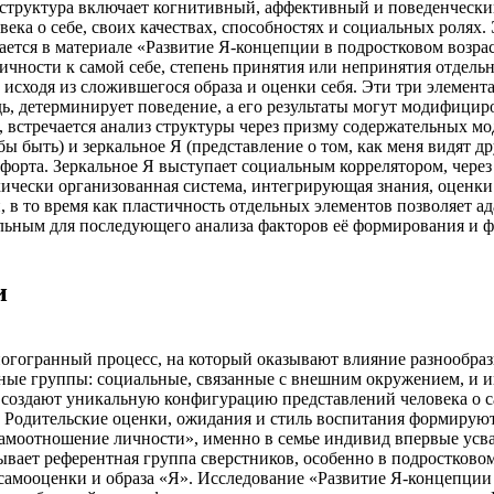
u, структура включает когнитивный, аффективный и поведенческ
века о себе, своих качествах, способностях и социальных ролях
ется в материале «Развитие Я-концепции в подростковом возра
чности к самой себе, степень принятия или непринятия отдельн
, исходя из сложившегося образа и оценки себя. Эти три элемен
едь, детерминирует поведение, а его результаты могут модифиц
g, встречается анализ структуры через призму содержательных м
ел бы быть) и зеркальное Я (представление о том, как меня видя
орта. Зеркальное Я выступает социальным коррелятором, чере
хически организованная система, интегрирующая знания, оценки
, в то время как пластичность отдельных элементов позволяет 
ьным для последующего анализа факторов её формирования и ф
и
огогранный процесс, на который оказывают влияние разнообра
вные группы: социальные, связанные с внешним окружением, и
 создают уникальную конфигурацию представлений человека о 
. Родительские оценки, ожидания и стиль воспитания формируют
самоотношение личности», именно в семье индивид впервые усва
зывает референтная группа сверстников, особенно в подростково
е самооценки и образа «Я». Исследование «Развитие Я-концепции