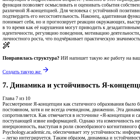
функция позволяет осмысливать и оценивать события собствен
различной Я-концепцией. Для человека с устойчивой позитивн
подтвердить его несостоятельность. Наконец, адаптивная фун
понимает себя, но и прогнозирует реакции окружающих, выстр
в то время как её нарушения могут приводить к дезадаптивн
идентичности, регуляцию поведения, мотивацию деятельности
личностного роста, что подчёркивает практическую значимость
Понравилась структура?
ИИ напишет такую же работу на
ваш
Создать такую же
7
.
Динамика и устойчивость Я-концепц
Глава
7
из
10
Рассмотрение Я-концепции как статичного образования было 
постоянном, хотя и не всегда очевидном, движении. Эта дина
сопротивляется. Как отмечается в источнике «Я-концепция и с
поступающей извне информацией. Однако эта изменчивость не
инерционность, выступая в роли своеобразного когнитивного 
Psychology.academic.ru, обеспечивает эту устойчивость: инфо
– легко интегрируется. Таким образом, динамика и устойчивост