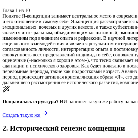
Глава
1
из
10
Понятие Я-концепции занимает центральное место в современн
и его отношение к самому себе. Я-концепция рассматривается 
эмоциональных, волевых и других качеств, а также субъективн
является интегральным, объединяющим когнитивный, эмоциона
изменениям под влиянием опыта и рефлексии. В научной литера
социального взаимодействия и является результатом интериор
согласованность личности, интерпретацию опыта и постановку
совокупность всех представлений индивида о себе, сопряженную
оценочные («насколько я хорош в этом»), что тесно связывает
адаптации и психического здоровья. Как будет показано в пос
переломные периоды, такие как подростковый возраст. Анализ 
период происходит активная кристаллизация образа «Я», его 
дальнейшего рассмотрения ее исторического развития, компон
Понравилась структура?
ИИ напишет такую же работу на
ваш
Создать такую же
2
.
Исторический генезис концепции