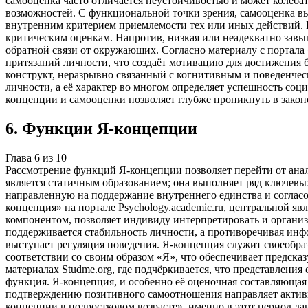
самооценка часто отличается неустойчивостью и может колеба
возможностей. С функциональной точки зрения, самооценка в
внутренним критерием приемлемости тех или иных действий. В
критическим оценкам. Напротив, низкая или неадекватно зав
обратной связи от окружающих. Согласно материалу с портала «
притязаний личности, что создаёт мотивацию для достижения
конструкт, неразрывно связанный с когнитивным и поведенче
личности, а её характер во многом определяет успешность со
концепции и самооценки позволяет глубже проникнуть в закон
6
.
Функции Я-концепции
Глава
6
из
10
Рассмотрение функций Я-концепции позволяет перейти от ана
является статичным образованием; она выполняет ряд ключевы
направленную на поддержание внутреннего единства и согласо
концепция» на портале Psychology.academic.ru, центральной я
компонентом, позволяет индивиду интерпретировать и органи
поддерживается стабильность личности, а противоречивая инф
выступает регуляция поведения. Я-концепция служит своеобра
соответствии со своим образом «Я», что обеспечивает предсказ
материалах Studme.org, где подчёркивается, что представлени
функция. Я-концепция, и особенно её оценочная составляюща
подтверждению позитивного самоотношения направляет активнос
концепции в подростковом возрасте», именно в этот период д