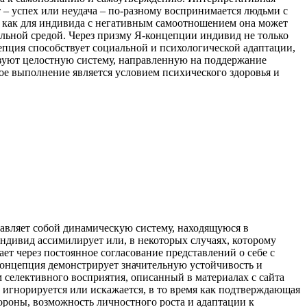
– успех или неудача – по-разному воспринимается людьми с
а как для индивида с негативным самоотношением она может
альной средой. Через призму Я-концепции индивид не только
епция способствует социальной и психологической адаптации,
азуют целостную систему, направленную на поддержание
е выполнение является условием психического здоровья и
авляет собой динамическую систему, находящуюся в
ндивид ассимилирует или, в некоторых случаях, которому
ет через постоянное согласование представлений о себе с
концепция демонстрирует значительную устойчивость и
 селективного восприятия, описанный в материалах с сайта
о игнорируется или искажается, в то время как подтверждающая
тороны, возможность личностного роста и адаптации к