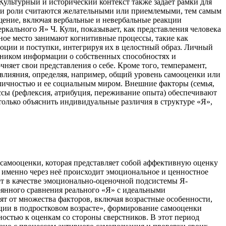
ультурный и исторический контекст также задает рамки для
а и роли считаются желательными или приемлемыми, тем самым
ение, включая вербальные и невербальные реакции
кального Я» Ч. Кули, показывает, как представления человека
ьное место занимают когнитивные процессы, такие как
моции и поступки, интегрируя их в целостный образ. Личный
чником информации о собственных способностях и
очняет свои представления о себе. Кроме того, темперамент,
влияния, определяя, например, общий уровень самооценки или
личностью и ее социальным миром. Внешние факторы (семья,
ссы (рефлексия, атрибуция, переживание опыта) обеспечивают
олько объяснить индивидуальные различия в структуре «Я»,
самооценки, которая представляет собой аффективную оценку
 именно через неё происходит эмоциональное и ценностное
ет в качестве эмоционально-оценочной подсистемы Я-
оянного сравнения реального «Я» с идеальными
ят от множества факторов, включая возрастные особенности,
пции в подростковом возрасте», формирование самооценки
остью к оценкам со стороны сверстников. В этот период