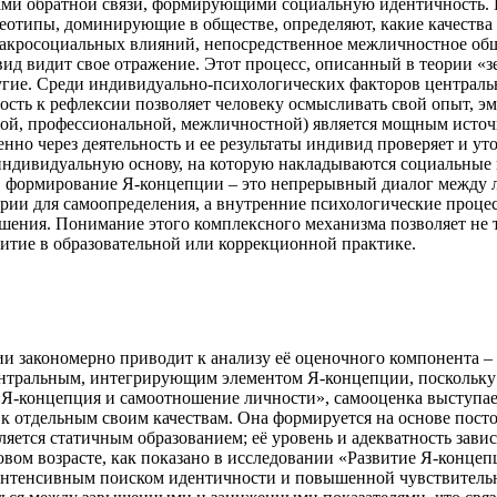
ами обратной связи, формирующими социальную идентичность. К
реотипы, доминирующие в обществе, определяют, какие качеств
акросоциальных влияний, непосредственное межличностное общ
 видит свое отражение. Этот процесс, описанный в теории «зер
другие. Среди индивидуально-психологических факторов централ
ость к рефлексии позволяет человеку осмысливать свой опыт, э
ебной, профессиональной, межличностной) является мощным исто
енно через деятельность и ее результаты индивид проверяет и ут
индивидуальную основу, на которую накладываются социальные 
, формирование Я-концепции – это непрерывный диалог между 
ерии для самоопределения, а внутренние психологические проце
шения. Понимание этого комплексного механизма позволяет не т
витие в образовательной или коррекционной практике.
 закономерно приводит к анализу её оценочного компонента – 
центральным, интегрирующим элементом Я-концепции, поскольку
 «Я-концепция и самоотношение личности», самооценка выступа
к отдельным своим качествам. Она формируется на основе пост
ется статичным образованием; её уровень и адекватность завис
овом возрасте, как показано в исследовании «Развитие Я-конце
 интенсивным поиском идентичности и повышенной чувствительн