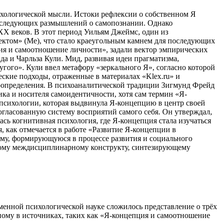
ихологической мысли. Истоки рефлексии о собственном Я
последующих размышлений о самопознании. Однако
XX веков. В этот период Уильям Джеймс, один из
ктом» (Me), что стало краеугольным камнем для последующих
ия и самоотношение личности», задали вектор эмпирических
 и Чарльза Кули. Мид, развивая идеи прагматизма,
гого». Кули ввел метафору «зеркального Я», согласно которой
ческие подходы, отраженные в материалах «Klex.ru» и
моопределения. В психоаналитической традиции Зигмунд Фрейд
ика и носителя самоидентичности, хотя сам термин «Я-
 психологии, которая выдвинула Я-концепцию в центр своей
огласованную систему восприятий самого себя. Он утверждал,
сь когнитивная психология, где Я-концепция стала изучаться
 как отмечается в работе «Развитие Я-концепции в
му, формирующуюся в процессе развития и социального
жному междисциплинарному конструкту, синтезирующему
енной психологической науке сложилось представление о трёх
ому в источниках, таких как «Я-концепция и самоотношение