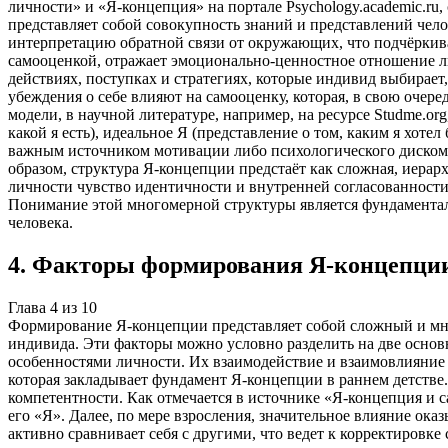
личности» и «Я-концепция» на портале Psychology.academic.r
представляет собой совокупность знаний и представлений чело
интерпретацию обратной связи от окружающих, что подчёркива
самооценкой, отражает эмоционально-ценностное отношение ли
действиях, поступках и стратегиях, которые индивид выбирает
убеждения о себе влияют на самооценку, которая, в свою очер
модели, в научной литературе, например, на ресурсе Studme.or
какой я есть), идеальное Я (представление о том, каким я хот
важным источником мотивации либо психологического дискомф
образом, структура Я-концепции предстаёт как сложная, иерар
личности чувство идентичности и внутренней согласованности
Понимание этой многомерной структуры является фундаментал
человека.
4
.
Факторы формирования Я-концепци
Глава
4
из
10
Формирование Я-концепции представляет собой сложный и мн
индивида. Эти факторы можно условно разделить на две осно
особенностями личности. Их взаимодействие и взаимовлияние
которая закладывает фундамент Я-концепции в раннем детстве
компетентности. Как отмечается в источнике «Я-концепция и 
его «Я». Далее, по мере взросления, значительное влияние ока
активно сравнивает себя с другими, что ведет к корректировк