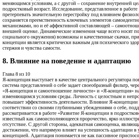
меняющимся условиям, а с другой – сохранение внутренней це
подростковый возраст. Исследование, представленное в работе
претерпевать значительную перестройку под влиянием физиоло
сохраняется преемственность ключевых элементов самоиденти
механизмами, но и её аффективной составляющей – самоотнош
внешней оценке. Динамические изменения чаще всего носят п
социального окружения) возможны и качественные скачки, при
концепции является критически важным для психического здоро
стержня и чувства самости.
8
.
Влияние на поведение и адаптацию
Глава
8
из
10
Я-концепция выступает в качестве центрального регулятора п
система представлений о себе задает своеобразный фильтр, че
«Я-концепция и самоотношение личности» и «Я-концепция» на п
изменяющимся условиям среды. Личность с целостным и непро
повышает эффективность деятельности. Влияние Я-концепции н
соответствии со своими глубинными убеждениями о себе, под
рассматривается в работе «Развитие Я-концепции в подростков
известный как самоисполняющееся пророчество, ярко иллюстри
отсутствие. С другой стороны, адекватная самооценка, являю
достижении, что напрямую влияет на успешность адаптации в 
концепцией. Адаптация понимается не как пассивное приспособ