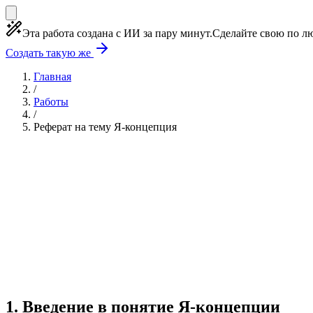
Эта работа создана с ИИ за пару минут.
Сделайте свою по лю
Создать такую же
Главная
/
Работы
/
Реферат на тему Я-концепция
Реферат
10 глав
≈15 страниц
5 источников
Создать такую же
Готовая работа по ГОСТу — от 99₽
1
.
Введение в понятие Я-концепции