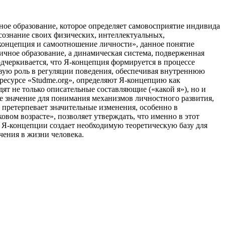
ное образование, которое определяет самовосприятие индивида
осознание своих физических, интеллектуальных,
-концепция и самоотношение личности», данное понятие
чное образование, а динамическая система, подверженная
одчеркивается, что Я-концепция формируется в процессе
вую роль в регуляции поведения, обеспечивая внутреннюю
ресурсе «Studme.org», определяют Я-концепцию как
ят не только описательные составляющие («какой я»), но и
ое значение для понимания механизмов личностного развития,
и претерпевает значительные изменения, особенно в
вом возрасте», позволяет утверждать, что именно в этот
 Я-концепции создает необходимую теоретическую базу для
чения в жизни человека.