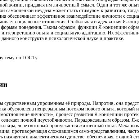
ной жизни, придавая им личностный смысл. Один и тот же опыт 
ой самооценкой неудача может стать стимулом к развитию, тогд
кция обеспечивает эффективное взаимодействие личности с соци
аивает социальные отношения. Стабильная и адекватная Я-конц
ым формам поведения. Таким образом, функции Я-концепции обр
, интерпретацию опыта и социальную адаптацию. Их эффективно
 данного конструкта в психологической науке и практике.
у тему
по ГОСТу.
ии
бы существенным упрощением её природы. Напротив, она предст
мика обусловлена непрерывным потоком нового опыта, который и
амоотношение личности», процесс развития Я-концепции протека
 означает полной неустойчивости. Парадоксальным образом, Я-
фильтра, через который пропускается жизненный опыт. Механизм
рмация, противоречащая сложившимся само-представлениям, част
ь находятся в диалектическом единстве, обеспечивая, с одной с