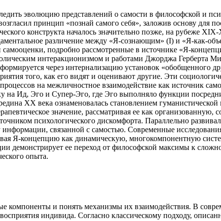
следить эволюцию представлений о самости в философской и пс
возгласил принцип «познай самого себя», заложив основу для 
еского конструкта началось значительно позже, на рубеже XIX-
ментальное различение между «Я-сознающим» (I) и «Я-как-объе
и самооценки, подробно рассмотренные в источнике «Я-концепц
олическим интеракционизмом и работами Джорджа Герберта Мида
 формируется через интернализацию установок «обобщенного дру
приятия того, как его видят и оценивают другие. Эти социологи
их процессов на межличностное взаимодействие как источник са
ку на Ид, Эго и Супер-Эго, где Эго выполняло функции посредн
ередина XX века ознаменовалась становлением гуманистической
апевтическое значение, рассматривая ее как организованную, с
точником психологического дискомфорта. Параллельно развивала
 информации, связанной с самостью. Современные исследования,
ривая Я-концепцию как динамическую, многокомпонентную систе
пции демонстрирует ее переход от философской максимы к сло
еского опыта.
ые компоненты и понять механизмы их взаимодействия. В соврем
осприятия индивида. Согласно классическому подходу, описанн