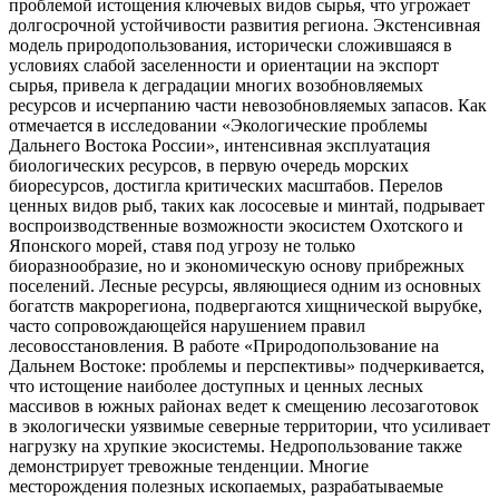
проблемой истощения ключевых видов сырья, что угрожает
долгосрочной устойчивости развития региона. Экстенсивная
модель природопользования, исторически сложившаяся в
условиях слабой заселенности и ориентации на экспорт
сырья, привела к деградации многих возобновляемых
ресурсов и исчерпанию части невозобновляемых запасов. Как
отмечается в исследовании «Экологические проблемы
Дальнего Востока России», интенсивная эксплуатация
биологических ресурсов, в первую очередь морских
биоресурсов, достигла критических масштабов. Перелов
ценных видов рыб, таких как лососевые и минтай, подрывает
воспроизводственные возможности экосистем Охотского и
Японского морей, ставя под угрозу не только
биоразнообразие, но и экономическую основу прибрежных
поселений. Лесные ресурсы, являющиеся одним из основных
богатств макрорегиона, подвергаются хищнической вырубке,
часто сопровождающейся нарушением правил
лесовосстановления. В работе «Природопользование на
Дальнем Востоке: проблемы и перспективы» подчеркивается,
что истощение наиболее доступных и ценных лесных
массивов в южных районах ведет к смещению лесозаготовок
в экологически уязвимые северные территории, что усиливает
нагрузку на хрупкие экосистемы. Недропользование также
демонстрирует тревожные тенденции. Многие
месторождения полезных ископаемых, разрабатываемые