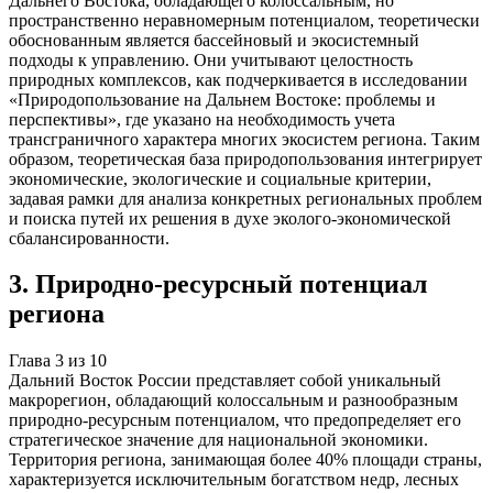
Дальнего Востока, обладающего колоссальным, но
пространственно неравномерным потенциалом, теоретически
обоснованным является бассейновый и экосистемный
подходы к управлению. Они учитывают целостность
природных комплексов, как подчеркивается в исследовании
«Природопользование на Дальнем Востоке: проблемы и
перспективы», где указано на необходимость учета
трансграничного характера многих экосистем региона. Таким
образом, теоретическая база природопользования интегрирует
экономические, экологические и социальные критерии,
задавая рамки для анализа конкретных региональных проблем
и поиска путей их решения в духе эколого-экономической
сбалансированности.
3
.
Природно-ресурсный потенциал
региона
Глава
3
из
10
Дальний Восток России представляет собой уникальный
макрорегион, обладающий колоссальным и разнообразным
природно-ресурсным потенциалом, что предопределяет его
стратегическое значение для национальной экономики.
Территория региона, занимающая более 40% площади страны,
характеризуется исключительным богатством недр, лесных