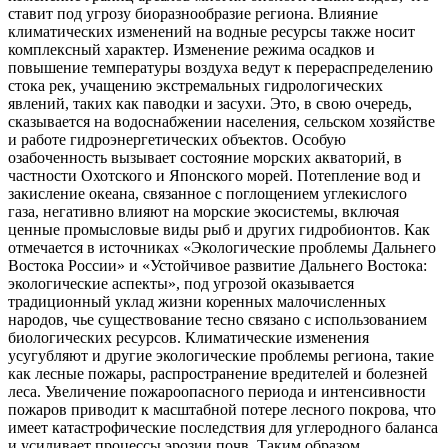
ставит под угрозу биоразнообразие региона. Влияние
климатических изменений на водные ресурсы также носит
комплексный характер. Изменение режима осадков и
повышение температуры воздуха ведут к перераспределению
стока рек, учащению экстремальных гидрологических
явлений, таких как паводки и засухи. Это, в свою очередь,
сказывается на водоснабжении населения, сельском хозяйстве
и работе гидроэнергетических объектов. Особую
озабоченность вызывает состояние морских акваторий, в
частности Охотского и Японского морей. Потепление вод и
закисление океана, связанное с поглощением углекислого
газа, негативно влияют на морские экосистемы, включая
ценные промысловые виды рыб и других гидробионтов. Как
отмечается в источниках «Экологические проблемы Дальнего
Востока России» и «Устойчивое развитие Дальнего Востока:
экологические аспекты», под угрозой оказывается
традиционный уклад жизни коренных малочисленных
народов, чье существование тесно связано с использованием
биологических ресурсов. Климатические изменения
усугубляют и другие экологические проблемы региона, такие
как лесные пожары, распространение вредителей и болезней
леса. Увеличение пожароопасного периода и интенсивности
пожаров приводит к масштабной потере лесного покрова, что
имеет катастрофические последствия для углеродного баланса
и усиливает процессы эрозии почв. Таким образом,