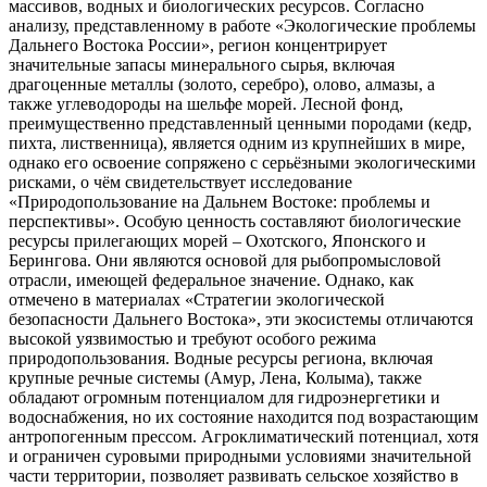
массивов, водных и биологических ресурсов. Согласно
анализу, представленному в работе «Экологические проблемы
Дальнего Востока России», регион концентрирует
значительные запасы минерального сырья, включая
драгоценные металлы (золото, серебро), олово, алмазы, а
также углеводороды на шельфе морей. Лесной фонд,
преимущественно представленный ценными породами (кедр,
пихта, лиственница), является одним из крупнейших в мире,
однако его освоение сопряжено с серьёзными экологическими
рисками, о чём свидетельствует исследование
«Природопользование на Дальнем Востоке: проблемы и
перспективы». Особую ценность составляют биологические
ресурсы прилегающих морей – Охотского, Японского и
Берингова. Они являются основой для рыбопромысловой
отрасли, имеющей федеральное значение. Однако, как
отмечено в материалах «Стратегии экологической
безопасности Дальнего Востока», эти экосистемы отличаются
высокой уязвимостью и требуют особого режима
природопользования. Водные ресурсы региона, включая
крупные речные системы (Амур, Лена, Колыма), также
обладают огромным потенциалом для гидроэнергетики и
водоснабжения, но их состояние находится под возрастающим
антропогенным прессом. Агроклиматический потенциал, хотя
и ограничен суровыми природными условиями значительной
части территории, позволяет развивать сельское хозяйство в