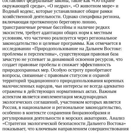
составляют федеральные законы, такие как «Об охране
окружающей среды», «О недрах», «О животном мире» и
Водный кодекс, которые устанавливают общие рамки
хозяйственной деятельности. Однако специфика региона,
включающая протяженную береговую линию,
трансграничные речные бассейны и наличие редких
экосистем, требует адаптации общих норм к местным
условиям, что частично реализуется через региональное
законодательство и целевые программы. Как отмечается в
исследовании «Природопользование на Дальнем Востоке:
проблемы и перспективы», существующая правовая база
зачастую не успевает за динамикой освоения ресурсов, что
создает правовые пробелы и снижает эффективность
природоохранных мер. Особую остроту приобретают
вопросы, связанные с правовым статусом и охраной
территорий традиционного природопользования коренных
малочисленных народов, чьи интересы не всегда адекватно
отражены в действующих нормативных актах. Важным
аспектом является имплементация международных
экологических соглашений, участником которых является
Россия, в национальное и региональное законодательство,
особенно в контексте сохранения биоразнообразия и
регулирования деятельности в морских акваториях. Анализ
«Стратегии экологической безопасности Дальнего Востока»
показывает, что ключевым направлением совершенствования