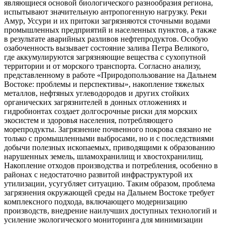
являющиеся основой биологического разнообразия региона,
испытывают значительную антропогенную нагрузку. Реки
Амур, Уссури и их притоки загрязняются сточными водами
промышленных предприятий и населенных пунктов, а также
в результате аварийных разливов нефтепродуктов. Особую
озабоченность вызывает состояние залива Петра Великого,
где аккумулируются загрязняющие вещества с сухопутной
территории и от морского транспорта. Согласно анализу,
представленному в работе «Природопользование на Дальнем
Востоке: проблемы и перспективы», накопление тяжелых
металлов, нефтяных углеводородов и других стойких
органических загрязнителей в донных отложениях и
гидробионтах создает долгосрочные риски для морских
экосистем и здоровья населения, потребляющего
морепродукты. Загрязнение почвенного покрова связано не
только с промышленными выбросами, но и с последствиями
добычи полезных ископаемых, приводящими к образованию
нарушенных земель, шламохранилищ и хвостохранилищ.
Накопление отходов производства и потребления, особенно в
районах с недостаточно развитой инфраструктурой их
утилизации, усугубляет ситуацию. Таким образом, проблема
загрязнения окружающей среды на Дальнем Востоке требует
комплексного подхода, включающего модернизацию
производств, внедрение наилучших доступных технологий и
усиление экологического мониторинга для минимизации