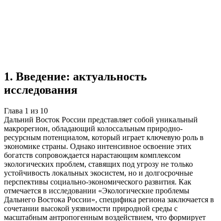
Учебная работа
10 глав
≈14 страниц
5
источников
Создать такую же
Готовая работа по ГОСТу — от 99₽
1
.
Введение: актуальность
исследования
Глава
1
из
10
Дальний Восток России представляет собой уникальный
макрорегион, обладающий колоссальным природно-
ресурсным потенциалом, который играет ключевую роль в
экономике страны. Однако интенсивное освоение этих
богатств сопровождается нарастающим комплексом
экологических проблем, ставящих под угрозу не только
устойчивость локальных экосистем, но и долгосрочные
перспективы социально-экономического развития. Как
отмечается в исследовании «Экологические проблемы
Дальнего Востока России», специфика региона заключается в
сочетании высокой уязвимости природной среды с
масштабным антропогенным воздействием, что формирует