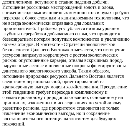
десятилетиями, вступают в стадию падения добычи.
Истощение россыпных месторождений золота и олова,
снижение содержания полезных компонентов в рудах требуют
перехода к более сложным и капиталоемким технологиям, что
не всегда экономически оправдано для локальных
производителей. Проблема усугубляется низким уровнем
глубины переработки добываемого сырья, что приводит к
безвозвратным потерям попутных компонентов и увеличению
объема отходов. В контексте «Стратегии экологической
безопасности Дальнего Востока» отмечается, что истощение
ресурсов напрямую коррелирует с ростом экологических
рисков: опустошенные карьеры, отвалы вскрышных пород,
нарушенные лесные и почвенные покровы формируют зоны
длительного экологического ущерба. Таким образом,
истощение природных ресурсов Дальнего Востока является
следствием нерациональной, ориентированной на
краткосрочную выгоду модели хозяйствования. Преодоление
этой тенденции требует перехода к комплексному и
сбалансированному природопользованию, основанному на
принципах, изложенных в исследованиях по устойчивому
развитию региона, где приоритетом становится не только
извлечение экономической выгоды, но и сохранение
восстановительного потенциала экосистем для будущих
поколений.