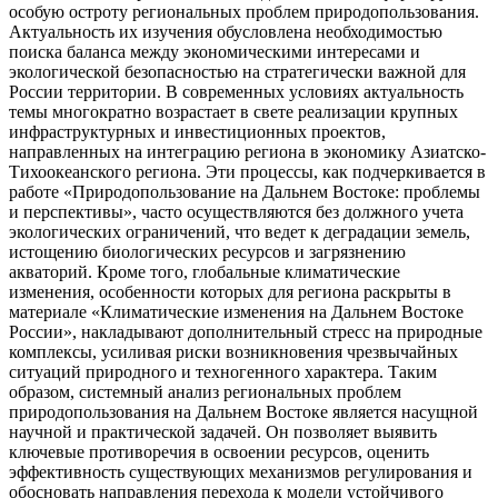
особую остроту региональных проблем природопользования.
Актуальность их изучения обусловлена необходимостью
поиска баланса между экономическими интересами и
экологической безопасностью на стратегически важной для
России территории. В современных условиях актуальность
темы многократно возрастает в свете реализации крупных
инфраструктурных и инвестиционных проектов,
направленных на интеграцию региона в экономику Азиатско-
Тихоокеанского региона. Эти процессы, как подчеркивается в
работе «Природопользование на Дальнем Востоке: проблемы
и перспективы», часто осуществляются без должного учета
экологических ограничений, что ведет к деградации земель,
истощению биологических ресурсов и загрязнению
акваторий. Кроме того, глобальные климатические
изменения, особенности которых для региона раскрыты в
материале «Климатические изменения на Дальнем Востоке
России», накладывают дополнительный стресс на природные
комплексы, усиливая риски возникновения чрезвычайных
ситуаций природного и техногенного характера. Таким
образом, системный анализ региональных проблем
природопользования на Дальнем Востоке является насущной
научной и практической задачей. Он позволяет выявить
ключевые противоречия в освоении ресурсов, оценить
эффективность существующих механизмов регулирования и
обосновать направления перехода к модели устойчивого