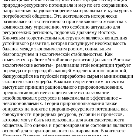
природно-ресурсного потенциала и мер по его сохранению,
направленная на удовлетворение материальных и культурных
потребностей общества. Эта деятельность исторически
развивалась от экстенсивного присваивающего хозяйства к
комплексному управлению, что особенно актуально для
ресурсоемких регионов, подобных Дальнему Востоку.
Ключевым теоретическим конструктом является концепция
устойчивого развития, которая постулирует необходимость
баланса между экономическим ростом, социальным
благополучием и экологической стабильностью. Как
отмечается в работе «Устойчивое развитие Дальнего Востока:
экологические аспекты», реализация этой концепции требует
перехода от ресурсодобывающей модели к инновационной,
базирующейся на глубокой переработке сырья и минимизации
экологического ущерба. Важным теоретическим аспектом
выступает принцип рационального природопользования,
предполагающий неистощительное использование
возобновляемых ресурсов и максимально эффективное –
невозобновляемых. Теория природопользования также
опирается на понятие природно-ресурсного потенциала как
совокупности природных ресурсов, условий и процессов,
которые могут быть использованы для жизнедеятельности
общества. Его оценка и прогнозирование состояния являются
основой для территориального планирования. В контексте