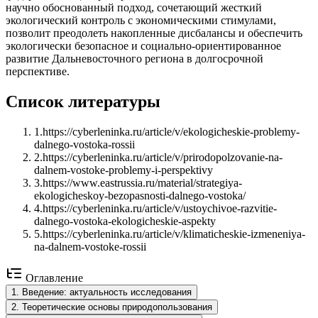
научно обоснованный подход, сочетающий жесткий
экологический контроль с экономическими стимулами,
позволит преодолеть накопленные дисбалансы и обеспечить
экологически безопасное и социально-ориентированное
развитие Дальневосточного региона в долгосрочной
перспективе.
Список литературы
1
.
https://cyberleninka.ru/article/v/ekologicheskie-problemy-
dalnego-vostoka-rossii
2
.
https://cyberleninka.ru/article/v/prirodopolzovanie-na-
dalnem-vostoke-problemy-i-perspektivy
3
.
https://www.eastrussia.ru/material/strategiya-
ekologicheskoy-bezopasnosti-dalnego-vostoka/
4
.
https://cyberleninka.ru/article/v/ustoychivoe-razvitie-
dalnego-vostoka-ekologicheskie-aspekty
5
.
https://cyberleninka.ru/article/v/klimaticheskie-izmeneniya-
na-dalnem-vostoke-rossii
Оглавление
1
.
Введение: актуальность исследования
2
.
Теоретические основы природопользования