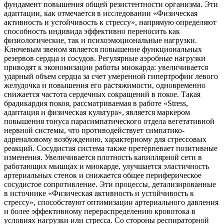
фундамент повышения общей резистентности организма. Эти
адаптации, как отмечается в исследовании «Физическая
активность и устойчивость к стрессу», напрямую определяют
способность индивида эффективно переносить как
физиологические, так и психоэмоциональные нагрузки.
Ключевым звеном является повышение функциональных
резервов сердца и сосудов. Регулярные аэробные нагрузки
приводят к экономизации работы миокарда: увеличивается
ударный объем сердца за счет умеренной гипертрофии левого
желудочка и повышения его растяжимости, одновременно
снижается частота сердечных сокращений в покое. Такая
брадикардия покоя, рассматриваемая в работе «Stress,
адаптация и физическая культура», является маркером
повышения тонуса парасимпатического отдела вегетативной
нервной системы, что противодействует симпатико-
адреналовому возбуждению, характерному для стрессовых
реакций. Сосудистая система также претерпевает позитивные
изменения. Увеличивается плотность капиллярной сети в
работающих мышцах и миокарде, улучшается эластичность
артериальных стенок и снижается общее периферическое
сосудистое сопротивление. Эти процессы, детализированные
в источнике «Физическая активность и устойчивость к
стрессу», способствуют оптимизации артериального давления
и более эффективному перераспределению кровотока в
условиях нагрузки или стресса. Со стороны респираторной