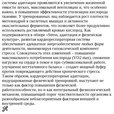
системы адаптации проявляются в увеличении жизненной
емкости легких, максимальной вентиляции и, что особенно
важно, в повышении эффективности утилизации кислорода
тканями. У тренированных лиц наблюдается рост плотности
митохондрий в скелетных мышцах и активности
окислительных ферментов, что позволяет более продуктивно
использовать доставляемый кровью кислород. Как
подчеркивается в обзоре «Stress, адаптация и физическая
культура», развитая кардиореспираторная система
обеспечивает адекватное энергообеспечение любых форм
деятельности, минимизируя гипоксический компонент
стресса. Совокупность этих изменений – повышение
максимального потребления кислорода (VO2 max), снижение
нагрузки на сердце в покое и при субмаксимальной работе,
улучшение вегетативного баланса – создает мощный буфер
против повреждающего действия хронического стресса.
Таким образом, кардиореспираторные адаптации,
индуцированные физической тренировкой, выступают не
только как фактор повышения физической
работоспособности, но и как интегральный физиологический
механизм, повышающий порог чувствительности организма к
разнообразным неблагоприятным факторам внешней и
внутренней среды.