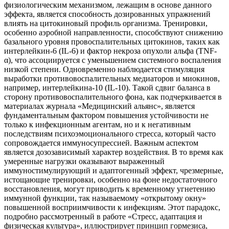
физиологическим механизмом, лежащим в основе данного
эффекта, является способность дозированных упражнений
влиять на цитокиновый профиль организма. Тренировки,
особенно аэробной направленности, способствуют снижению
базального уровня провоспалительных цитокинов, таких как
интерлейкин-6 (IL-6) и фактор некроза опухоли альфа (TNF-
α), что ассоциируется с уменьшением системного воспаления
низкой степени. Одновременно наблюдается стимуляция
выработки противовоспалительных медиаторов и миокинов,
например, интерлейкина-10 (IL-10). Такой сдвиг баланса в
сторону противовоспалительного фона, как подчеркивается в
материалах журнала «Медицинский альянс», является
фундаментальным фактором повышения устойчивости не
только к инфекционным агентам, но и к негативным
последствиям психоэмоционального стресса, который часто
сопровождается иммуносупрессией. Важным аспектом
является дозозависимый характер воздействия. В то время как
умеренные нагрузки оказывают выраженный
иммуностимулирующий и адаптогенный эффект, чрезмерные,
истощающие тренировки, особенно на фоне недостаточного
восстановления, могут приводить к временному угнетению
иммунной функции, так называемому «открытому окну»
повышенной восприимчивости к инфекциям. Этот парадокс,
подробно рассмотренный в работе «Стресс, адаптация и
физическая культура», иллюстрирует принцип гормезиса,