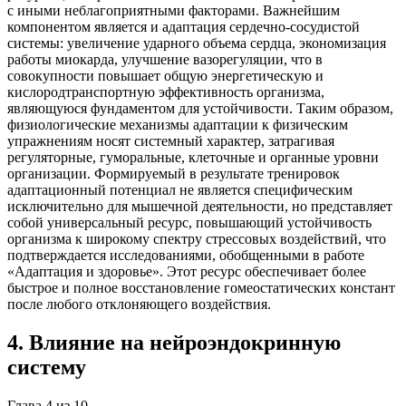
с иными неблагоприятными факторами. Важнейшим
компонентом является и адаптация сердечно-сосудистой
системы: увеличение ударного объема сердца, экономизация
работы миокарда, улучшение вазорегуляции, что в
совокупности повышает общую энергетическую и
кислородтранспортную эффективность организма,
являющуюся фундаментом для устойчивости. Таким образом,
физиологические механизмы адаптации к физическим
упражнениям носят системный характер, затрагивая
регуляторные, гуморальные, клеточные и органные уровни
организации. Формируемый в результате тренировок
адаптационный потенциал не является специфическим
исключительно для мышечной деятельности, но представляет
собой универсальный ресурс, повышающий устойчивость
организма к широкому спектру стрессовых воздействий, что
подтверждается исследованиями, обобщенными в работе
«Адаптация и здоровье». Этот ресурс обеспечивает более
быстрое и полное восстановление гомеостатических констант
после любого отклоняющего воздействия.
4
.
Влияние на нейроэндокринную
систему
Глава
4
из
10