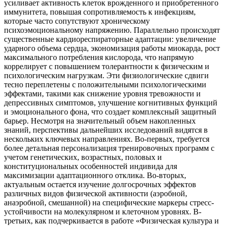
усиливает активность клеток врожденного и приобретенного
иммунитета, повышая сопротивляемость к инфекциям,
которые часто сопутствуют хроническому
психоэмоциональному напряжению. Параллельно происходят
существенные кардиореспираторные адаптации: увеличение
ударного объема сердца, экономизация работы миокарда, рост
максимального потребления кислорода, что напрямую
коррелирует с повышением толерантности к физическим и
психологическим нагрузкам. Эти физиологические сдвиги
тесно переплетены с положительными психологическими
эффектами, такими как снижение уровня тревожности и
депрессивных симптомов, улучшение когнитивных функций
и эмоционального фона, что создает комплексный защитный
барьер. Несмотря на значительный объем накопленных
знаний, перспективы дальнейших исследований видятся в
нескольких ключевых направлениях. Во-первых, требуется
более детальная персонализация тренировочных программ с
учетом генетических, возрастных, половых и
конституциональных особенностей индивида для
максимизации адаптационного отклика. Во-вторых,
актуальным остается изучение долгосрочных эффектов
различных видов физической активности (аэробной,
анаэробной, смешанной) на специфические маркеры стресс-
устойчивости на молекулярном и клеточном уровнях. В-
третьих, как подчеркивается в работе «Физическая культура и