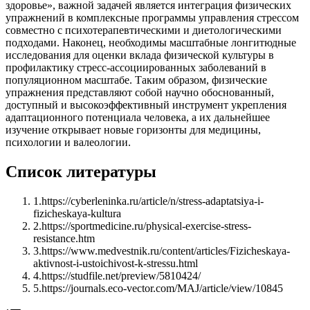
здоровье», важной задачей является интеграция физических
упражнений в комплексные программы управления стрессом
совместно с психотерапевтическими и диетологическими
подходами. Наконец, необходимы масштабные лонгитюдные
исследования для оценки вклада физической культуры в
профилактику стресс-ассоциированных заболеваний в
популяционном масштабе. Таким образом, физические
упражнения представляют собой научно обоснованный,
доступный и высокоэффективный инструмент укрепления
адаптационного потенциала человека, а их дальнейшее
изучение открывает новые горизонты для медицины,
психологии и валеологии.
Список литературы
1
.
https://cyberleninka.ru/article/n/stress-adaptatsiya-i-
fizicheskaya-kultura
2
.
https://sportmedicine.ru/physical-exercise-stress-
resistance.htm
3
.
https://www.medvestnik.ru/content/articles/Fizicheskaya-
aktivnost-i-ustoichivost-k-stressu.html
4
.
https://studfile.net/preview/5810424/
5
.
https://journals.eco-vector.com/MAJ/article/view/10845