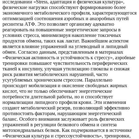
исследовании «Stress, адаптация и физическая культура»,
физические нагрузки способствуют формированию более
экономичного метаболического профиля, характеризующегося
оптимизацией соотношения аэробных и анаэробных путей
ресинтеза АТФ. Это позволяет организму адекватно
реагировать на повышенные энергетические запросы в
условиях стресса, минимизируя накопление токсичных
продуктов обмена, таких как лактат. Важнейшим аспектом
является влияние упражнений на углеводный и липидный
обмен. Согласно данным, представленным в материалах
«Физическая активность и устойчивость к стрессу», аэробные
тренировки повышают чувствительность периферических
тканей к инсулину, улучшая утилизацию глюкозы и снижая
риск развития метаболических нарушений, часто
усугубляемых хроническим стрессом. Параллельно
происходит мобилизация и окисление свободных жирных
кислот, что не только обеспечивает энергетические
потребности длительной работы, но и способствует
нормализации липидного профиля крови. Эти изменения
создают метаболический резерв, позволяющий эффективно
противостоять факторам, нарушающим энергетический
баланс. Особого внимания заслуживает роль физических
упражнений в регуляции белкового обмена и синтеза
митохондриальных белков. Как подчеркивается в источнике
«Физическая культура и стрессоустойчивость», тренировки,