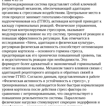
Нейроэндокринная система представляет собой ключевой
регуляторный механизм, обеспечивающий адаптацию
организма к стрессовым воздействиям. Центральное место в
этом процессе занимает гипоталамо-гипофизарно-
надпочечниковая ось (ГГНО), активация которой приводит к
каскаду гормональных реакций. Физические упражнения,
выступая контролируемым стрессором, оказывают
модулирующее влияние на эту систему, тренируя её реакции и
повышая эффективность регуляции. Как отмечается в
исследовании «Stress, адаптация и физическая культура»,
регулярная физическая активность способствует оптимизации
секреции кортизола – основного гормона стресса,
предотвращая как его хронически повышенный уровень, так
и недостаточность реакции при необходимости. Это
формирует более адекватный и экономичный гормональный
ответ на внешние вызовы. Механизм такого влияния связан с
адаптацией рецепторного аппарата и обратных связей в
системе ГГНО. Согласно данным, представленным в работе
«Физическая активность и устойчивость к стрессу», у
тренированных лиц наблюдается более быстрая нормализация
уровня кортизола после действия стресс-фактора по
сравнению с нетренированными, что свидетельствует о
повышении резильентности системы. Параллельно
физические нагрузки стимулируют секрецию эндорфинов и