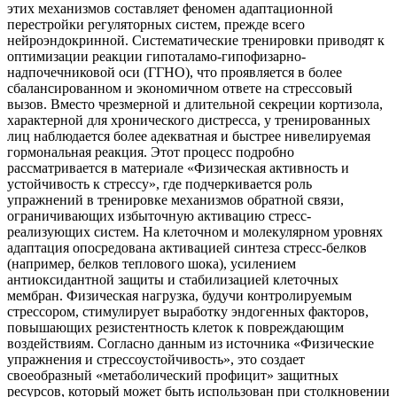
этих механизмов составляет феномен адаптационной
перестройки регуляторных систем, прежде всего
нейроэндокринной. Систематические тренировки приводят к
оптимизации реакции гипоталамо-гипофизарно-
надпочечниковой оси (ГГНО), что проявляется в более
сбалансированном и экономичном ответе на стрессовый
вызов. Вместо чрезмерной и длительной секреции кортизола,
характерной для хронического дистресса, у тренированных
лиц наблюдается более адекватная и быстрее нивелируемая
гормональная реакция. Этот процесс подробно
рассматривается в материале «Физическая активность и
устойчивость к стрессу», где подчеркивается роль
упражнений в тренировке механизмов обратной связи,
ограничивающих избыточную активацию стресс-
реализующих систем. На клеточном и молекулярном уровнях
адаптация опосредована активацией синтеза стресс-белков
(например, белков теплового шока), усилением
антиоксидантной защиты и стабилизацией клеточных
мембран. Физическая нагрузка, будучи контролируемым
стрессором, стимулирует выработку эндогенных факторов,
повышающих резистентность клеток к повреждающим
воздействиям. Согласно данным из источника «Физические
упражнения и стрессоустойчивость», это создает
своеобразный «метаболический профицит» защитных
ресурсов, который может быть использован при столкновении