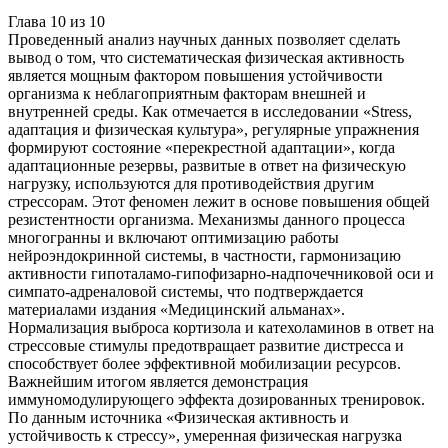
Глава
10
из
10
Проведенный анализ научных данных позволяет сделать
вывод о том, что систематическая физическая активность
является мощным фактором повышения устойчивости
организма к неблагоприятным факторам внешней и
внутренней среды. Как отмечается в исследовании «Stress,
адаптация и физическая культура», регулярные упражнения
формируют состояние «перекрестной адаптации», когда
адаптационные резервы, развитые в ответ на физическую
нагрузку, используются для противодействия другим
стрессорам. Этот феномен лежит в основе повышения общей
резистентности организма. Механизмы данного процесса
многогранны и включают оптимизацию работы
нейроэндокринной системы, в частности, гармонизацию
активности гипоталамо-гипофизарно-надпочечниковой оси и
симпато-адреналовой системы, что подтверждается
материалами издания «Медицинский альманах».
Нормализация выброса кортизола и катехоламинов в ответ на
стрессовые стимулы предотвращает развитие дистресса и
способствует более эффективной мобилизации ресурсов.
Важнейшим итогом является демонстрация
иммуномодулирующего эффекта дозированных тренировок.
По данным источника «Физическая активность и
устойчивость к стрессу», умеренная физическая нагрузка