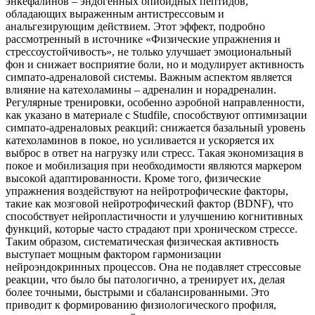
энкефалинов – эндогенных опиоидных пептидов,
обладающих выраженным антистрессовым и
анальгезирующим действием. Этот эффект, подробно
рассмотренный в источнике «Физические упражнения и
стрессоустойчивость», не только улучшает эмоциональный
фон и снижает восприятие боли, но и модулирует активность
симпато-адреналовой системы. Важным аспектом является
влияние на катехоламины – адреналин и норадреналин.
Регулярные тренировки, особенно аэробной направленности,
как указано в материале с Studfile, способствуют оптимизации
симпато-адреналовых реакций: снижается базальный уровень
катехоламинов в покое, но усиливается и ускоряется их
выброс в ответ на нагрузку или стресс. Такая экономизация в
покое и мобилизация при необходимости являются маркером
высокой адаптированности. Кроме того, физические
упражнения воздействуют на нейротрофические факторы,
такие как мозговой нейротрофический фактор (BDNF), что
способствует нейропластичности и улучшению когнитивных
функций, которые часто страдают при хроническом стрессе.
Таким образом, систематическая физическая активность
выступает мощным фактором гармонизации
нейроэндокринных процессов. Она не подавляет стрессовые
реакции, что было бы патологично, а тренирует их, делая
более точными, быстрыми и сбалансированными. Это
приводит к формированию физиологического профиля,