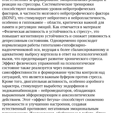
реакции на стрессоры. Систематические тренировки
способствуют повышению уровня нейротрофических
факторов, в частности мозгового нейротрофического фактора
(BDNF), что стимулирует нейрогенез и нейропластичность,
особенно в гиппокампе – области, критически важной для
памяти и регуляции эмоций. Как отмечается в материале
«Физическая активность и устойчивость к стрессу», это
повышает когнитивную устойчивость и снижает уязвимость к
депрессивным состояниям. Одновременно происходит
нормализация работы гипоталамо-гипофизарно-
надпочечниковой оси, ведущая к более сбалансированному и
адекватному выбросу кортизола в ответ на психологический
вызов, что предотвращает развитие хронического стресса.
Эффект физических упражнений на психологическое
состояние также реализуется через повышение
самоэффективности и формирование чувства контроля над
ситуацией, что является важным буфером против стресса.
Кроме того, двигательная активность, особенно аэробного
характера, стимулирует выработку эндорфинов и
эндоканнабиноидов – нейромедиаторов, обладающих
выраженным эйфоризирующим и анксиолитическим
действием. Этот «эффект бегуна» способствует снижению
тревожности и улучшению настроения, создавая
естественный противовес негативным эмоциональным