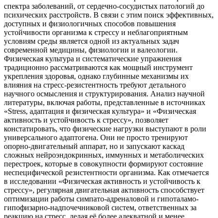
спектра заболеваний, от сердечно-сосудистых патологий до
психических расстройств. В связи с этим поиск эффективных,
доступных и физиологичных способов повышения
устойчивости организма к стрессу и неблагоприятным
условиям среды является одной из актуальных задач
современной медицины, физиологии и валеологии.
Физическая культура и систематические упражнения
традиционно рассматриваются как мощный инструмент
укрепления здоровья, однако глубинные механизмы их
влияния на стресс-резистентность требуют детального
научного осмысления и структурирования. Анализ научной
литературы, включая работы, представленные в источниках
«Stress, адаптация и физическая культура» и «Физическая
активность и устойчивость к стрессу», позволяет
констатировать, что физические нагрузки выступают в роли
универсального адаптогена. Они не просто тренируют
опорно-двигательный аппарат, но и запускают каскад
сложных нейроэндокринных, иммунных и метаболических
перестроек, которые в совокупности формируют состояние
неспецифической резистентности организма. Как отмечается
в исследовании «Физическая активность и устойчивость к
стрессу», регулярная двигательная активность способствует
оптимизации работы симпато-адреналовой и гипоталамо-
гипофизарно-надпочечниковой систем, ответственных за
реакцию на стресс, делая её более адекватной и менее