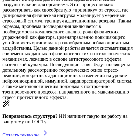
разрушительной для организма. Этот процесс можно
рассматривать как своеобразную «прививку» от стресса, где
дозированная физическая нагрузка моделирует умеренный
стрессовый стимул, тренируя адаптационные резервы. Таким
образом, проблема исследования заключается в
необходимости комплексного анализа роли физических
упражнений как фактора, целенаправленно повышающего
устойчивость организма к разнообразным неблагоприятным
воздействиям. Целью данной работы является систематизация
современных данных о физиологических и психологических
механизмах, лежащих в основе антистрессового эффекта
физической культуры. Последующие главы будут посвящены
детальному рассмотрению теоретических основ стресс-
реакций, конкретных адаптационных изменений на уровне
нейроэндокринной, иммунной, кардиореспираторной систем,
а также методологическим подходам к построению
тренировочного процесса, направленного на максимизацию
стресс-протективного эффекта.
Понравилась структура?
ИИ напишет такую же работу на
вашу тему
по ГОСТу.
Создать такую же