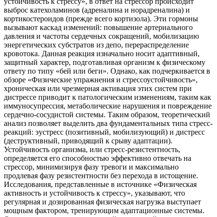
устойчивость к стрессу», в ответ на стрессор происходит
выброс катехоламинов (адреналина и норадреналина) и
кортикостероидов (прежде всего кортизола). Эти гормоны
вызывают каскад изменений: повышение артериального
давления и частоты сердечных сокращений, мобилизацию
энергетических субстратов из депо, перераспределение
кровотока. Данная реакция изначально носит адаптивный,
защитный характер, подготавливая организм к физическому
ответу по типу «бей или беги». Однако, как подчеркивается в
обзоре «Физические упражнения и стрессоустойчивость»,
хроническая или чрезмерная активация этих систем при
дистрессе приводит к патологическим изменениям, таким как
иммуносупрессия, метаболические нарушения и повреждение
сердечно-сосудистой системы. Таким образом, теоретический
анализ позволяет выделить два фундаментальных типа стресс-
реакций: эустресс (позитивный, мобилизующий) и дистресс
(деструктивный, приводящий к срыву адаптации).
Устойчивость организма, или стресс-резистентность,
определяется его способностью эффективно отвечать на
стрессор, минимизируя фазу тревоги и максимально
продлевая фазу резистентности без перехода в истощение.
Исследования, представленные в источнике «Физическая
активность и устойчивость к стрессу», указывают, что
регулярная и дозированная физическая нагрузка выступает
мощным фактором, тренирующим адаптационные системы.