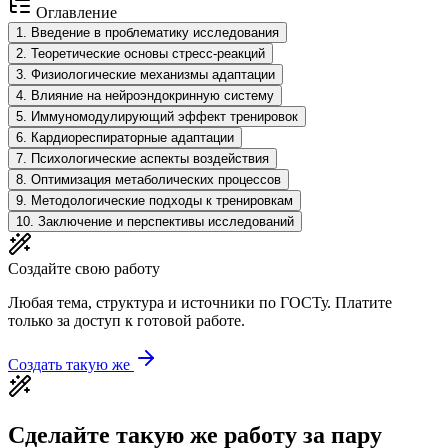
Оглавление
1
.
Введение в проблематику исследования
2
.
Теоретические основы стресс-реакций
3
.
Физиологические механизмы адаптации
4
.
Влияние на нейроэндокринную систему
5
.
Иммуномодулирующий эффект тренировок
6
.
Кардиореспираторные адаптации
7
.
Психологические аспекты воздействия
8
.
Оптимизация метаболических процессов
9
.
Методологические подходы к тренировкам
10
.
Заключение и перспективы исследований
Создайте свою работу
Любая тема, структура и источники по ГОСТу. Платите
только за доступ к готовой работе.
Создать такую же
Сделайте такую же работу за пару