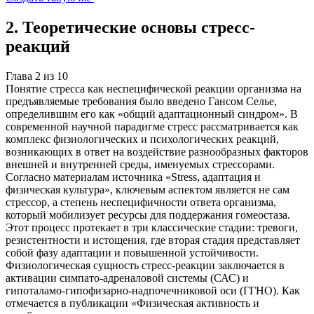
2
.
Теоретические основы стресс-
реакций
Глава
2
из
10
Понятие стресса как неспецифической реакции организма на
предъявляемые требования было введено Гансом Селье,
определившим его как «общий адаптационный синдром». В
современной научной парадигме стресс рассматривается как
комплекс физиологических и психологических реакций,
возникающих в ответ на воздействие разнообразных факторов
внешней и внутренней среды, именуемых стрессорами.
Согласно материалам источника «Stress, адаптация и
физическая культура», ключевым аспектом является не сам
стрессор, а степень неспецифичности ответа организма,
который мобилизует ресурсы для поддержания гомеостаза.
Этот процесс протекает в три классические стадии: тревоги,
резистентности и истощения, где вторая стадия представляет
собой фазу адаптации и повышенной устойчивости.
Физиологическая сущность стресс-реакции заключается в
активации симпато-адреналовой системы (САС) и
гипоталамо-гипофизарно-надпочечниковой оси (ГГНО). Как
отмечается в публикации «Физическая активность и