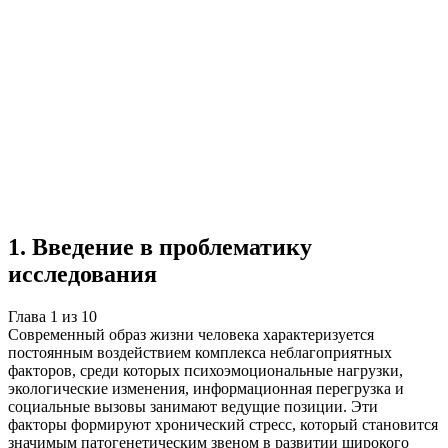
Учебная работа
10 глав
≈15 страниц
5
источников
Создать такую же
Готовая работа по ГОСТу — от 99₽
1
.
Введение в проблематику
исследования
Глава
1
из
10
Современный образ жизни человека характеризуется
постоянным воздействием комплекса неблагоприятных
факторов, среди которых психоэмоциональные нагрузки,
экологические изменения, информационная перегрузка и
социальные вызовы занимают ведущие позиции. Эти
факторы формируют хронический стресс, который становится
значимым патогенетическим звеном в развитии широкого