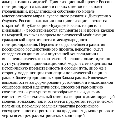
альтернативных моделей. Цивилизационный проект России
позиционируется как один из таких ответов на вызовы
глобализации, предлагающий собственную модель
многополярного мира и суверенного развития. Дискуссия о
будущем России – как нации или цивилизации – остается
открытой. В публикации «Будущее России: нация или
цивизация?» рассматриваются аргументы за и против каждой
из моделей, включая вопросы политической мобилизации,
гражданской идентичности и международного
позиционирования. Перспективы дальнейшего развития
российского государственного проекта, вероятно, будут
определяться динамикой внутренней консолидации и
внешнеполитического контекста. Эволюция может идти по
пути углубления цивилизационной модели с ее акцентом на
историческую преемственность и особый путь, либо же в
сторону модернизации концепции политической нации в
рамках более традиционных для Запада рамок. Ключевым
вызовом остается формирование устойчивой и инклюзивной
общероссийской идентичности, способной гармонично
сочетать этнокультурное многообразие с гражданским
единством. Окончательный ответ на вопрос о доминирующей
модели, возможно, так и останется предметом теоретической
полемики, поскольку реальная практика российского
государственного строительства продолжает демонстрировать
черты всех трех рассматриваемых концепций –