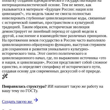
попытку создания идеократического государства-нации на
интернационалистической основе. Тем не менее, как
указывается в материале «Будущее России: нация или
цивизация?», эта модель также не смогла полностью
нивелировать глубинные цивилизационные коды, связанные
с исторической памятью, пространством и культурной
традицией. Таким образом, историческая эволюция
демонстрирует не линейный переход от одной модели к
другой, а наслоение и взаимодействие различных принципов.
На протяжении веков государство в России часто выполняло
цивилизационно-образующую функцию, выступая стержнем
для сохранения и развития уникального культурно-
исторического типа. Этот синтез политического и
цивилизационного начал, где, по выражению источника «это
и нация, и цивилизация», Россия представляет собой сложное
единство, и определяет специфику её исторического пути,
создавая основу для современных дискуссий о её природе.
Понравилась структура?
ИИ напишет такую же работу на
вашу тему
по ГОСТу.
Создать такую же