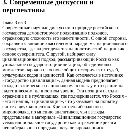
3
.
Современные дискуссии и
перспективы
Глава
3
из
3
Современные научные дискуссии о природе российского
государства демонстрируют поляризацию подходов,
отражающую сложность его идентичности. С одной стороны,
сохраняется влияние классической парадигмы национального
государства, где акцент делается на политической нации как
основе суверенитета. С другой, набирает силу
цивилизационный подход, рассматривающий Россию как
уникальное государство-цивилизацию, объединяющее
множество народов на основе общих исторических судеб,
культурных кодов и ценностей. Как отмечается в источнике
«государство-цивилизация», данная модель предполагает
отход от этнического национализма в пользу интеграции на
надэтническом, ценностном уровне. Эта позиция находит
отражение и в публикациях, где подчеркивается, что Россия –
«это и нация, и цивилизация», что указывает на попытку
синтеза двух концептов. Кризис неолиберального
миропорядка, по мнению аналитиков, чьи взгляды
представлены в материале «Цивилизационное государство
versus национальное государство как отражение кризиса
неолиберального порядка», актуализировал поиск