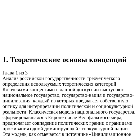
Учебная работа
3 главы
≈4 страницы
5
источников
Создать такую же
Готовая работа по ГОСТу — от 99₽
1
.
Теоретические основы концепций
Глава
1
из
3
Анализ российской государственности требует четкого
определения используемых теоретических категорий.
Ключевыми концептами в данной дискуссии выступают
национальное государство, государство-нация и государство-
цивилизация, каждый из которых предлагает собственную
оптику для интерпретации политической и социокультурной
реальности. Классическая модель национального государства,
сформировавшаяся в Европе после Вестфальского мира,
предполагает совпадение политических границ с границами
проживания одной доминирующей этнокультурной нации.
Эта модель, как отмечается в источнике «Цивилизационное