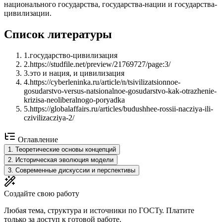
национального государства, государства-нации и государства-
цивилизации.
Список литературы
1
.
государство-цивилизация
2
.
https://studfile.net/preview/21769727/page:3/
3
.
это и нация, и цивилизация
4
.
https://cyberleninka.ru/article/n/tsivilizatsionnoe-
gosudarstvo-versus-natsionalnoe-gosudarstvo-kak-otrazhenie-
krizisa-neoliberalnogo-poryadka
5
.
https://globalaffairs.ru/articles/budushhee-rossii-nacziya-ili-
czivilizacziya-2/
Оглавление
1
.
Теоретические основы концепций
2
.
Историческая эволюция модели
3
.
Современные дискуссии и перспективы
Создайте свою работу
Любая тема, структура и источники по ГОСТу. Платите
только за доступ к готовой работе.