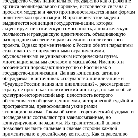
государство versus национальное государство как отражение
кризиса неолиберального порядка», исторически связана с
проектом модерна и часто противопоставляется иным формам
политической организации. В противовес этой модели
выдвигается концепция государства-нации, которая
акцентирует не этническую гомогенность, а политическую
лояльность и гражданскую идентичность, объединяющую
разнородное население в рамках единого политического
проекта. Однако применительно к России обе эти парадигмы
сталкиваются с определенными ограничениями,
обусловленными ее уникальным историческим путем,
многонациональным составом и масштабом. Именно эти
особенности порождают дискуссию о России как о
государстве-цивилизации. Данная концепция, активно
обсуждаемая в источниках «государство-цивилизация» и
«Будущее России: нация или цивилизация?», рассматривает
страну не просто как политический институт, но как особый
культурно-исторический мир, целостность которого
обеспечивается общими ценностями, исторической судьбой и
пространством, превосходящим узкие рамки
этнонационализма. Таким образом, теоретический фундамент
исследования составляют три взаимосвязанные, но
конкурирующие парадигмы. Их сравнительный анализ
позволяет выявить сильные и слабые стороны каждой
применительно к российскому контексту. Как справедливо