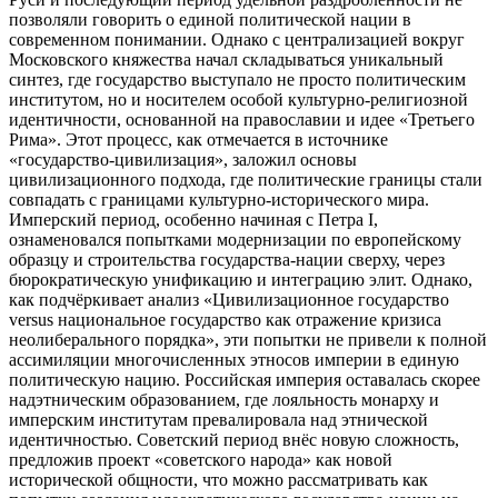
позволяли говорить о единой политической нации в
современном понимании. Однако с централизацией вокруг
Московского княжества начал складываться уникальный
синтез, где государство выступало не просто политическим
институтом, но и носителем особой культурно-религиозной
идентичности, основанной на православии и идее «Третьего
Рима». Этот процесс, как отмечается в источнике
«государство-цивилизация», заложил основы
цивилизационного подхода, где политические границы стали
совпадать с границами культурно-исторического мира.
Имперский период, особенно начиная с Петра I,
ознаменовался попытками модернизации по европейскому
образцу и строительства государства-нации сверху, через
бюрократическую унификацию и интеграцию элит. Однако,
как подчёркивает анализ «Цивилизационное государство
versus национальное государство как отражение кризиса
неолиберального порядка», эти попытки не привели к полной
ассимиляции многочисленных этносов империи в единую
политическую нацию. Российская империя оставалась скорее
надэтническим образованием, где лояльность монарху и
имперским институтам превалировала над этнической
идентичностью. Советский период внёс новую сложность,
предложив проект «советского народа» как новой
исторической общности, что можно рассматривать как