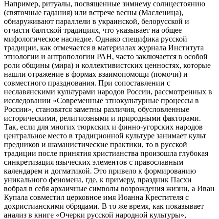
Например, ритуалы, посвященные зимнему солнцестоянию
(святочные гадания) или встрече весны (Масленица),
обнаруживают параллели в украинской, белорусской и
отчасти балтской традициях, что указывает на общее
мифологическое наследие. Однако специфика русской
традиции, как отмечается в материалах журнала Института
этнологии и антропологии РАН, часто заключается в особой
роли общины (мира) и коллективистских ценностях, которые
нашли отражение в формах взаимопомощи (помочи) и
совместного празднования. При сопоставлении с
неславянскими культурами народов России, рассмотренных в
исследовании «Современные этнокультурные процессы в
России», становятся заметны различия, обусловленные
историческими, религиозными и природными факторами.
Так, если для многих тюркских и финно-угорских народов
центральное место в традиционной культуре занимает культ
предников и шаманистические практики, то в русской
традиции после принятия христианства произошла глубокая
синкретизация языческих элементов с православным
календарем и догматикой. Это привело к формированию
уникального феномена, где, к примеру, праздник Пасхи
вобрал в себя архаичные символы возрождения жизни, а Иван
Купала совместил церковное имя Иоанна Крестителя с
дохристианскими обрядами. В то же время, как показывает
анализ в книге «Очерки русской народной культуры»,