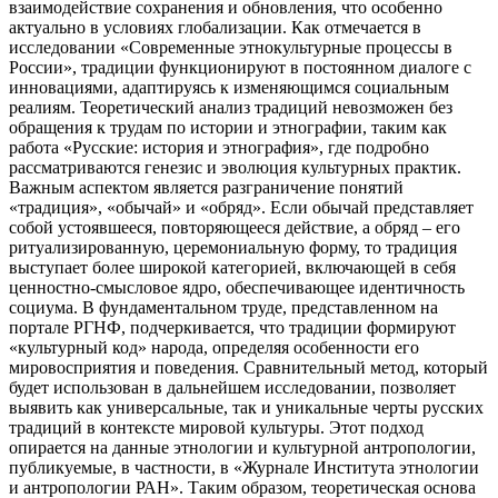
взаимодействие сохранения и обновления, что особенно
актуально в условиях глобализации. Как отмечается в
исследовании «Современные этнокультурные процессы в
России», традиции функционируют в постоянном диалоге с
инновациями, адаптируясь к изменяющимся социальным
реалиям. Теоретический анализ традиций невозможен без
обращения к трудам по истории и этнографии, таким как
работа «Русские: история и этнография», где подробно
рассматриваются генезис и эволюция культурных практик.
Важным аспектом является разграничение понятий
«традиция», «обычай» и «обряд». Если обычай представляет
собой устоявшееся, повторяющееся действие, а обряд – его
ритуализированную, церемониальную форму, то традиция
выступает более широкой категорией, включающей в себя
ценностно-смысловое ядро, обеспечивающее идентичность
социума. В фундаментальном труде, представленном на
портале РГНФ, подчеркивается, что традиции формируют
«культурный код» народа, определяя особенности его
мировосприятия и поведения. Сравнительный метод, который
будет использован в дальнейшем исследовании, позволяет
выявить как универсальные, так и уникальные черты русских
традиций в контексте мировой культуры. Этот подход
опирается на данные этнологии и культурной антропологии,
публикуемые, в частности, в «Журнале Института этнологии
и антропологии РАН». Таким образом, теоретическая основа