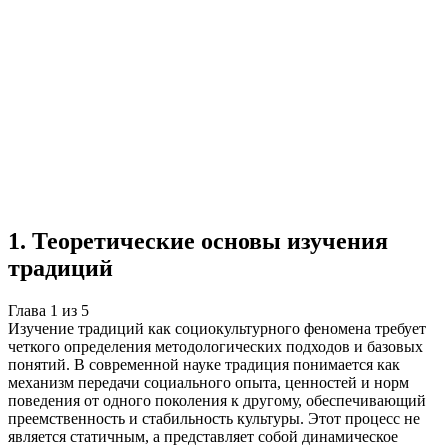
Учебная работа
5 глав
≈6 страниц
5 источников
Создать такую же
Готовая работа по ГОСТу — от 99₽
1
.
Теоретические основы изучения
традиций
Глава
1
из
5
Изучение традиций как социокультурного феномена требует
четкого определения методологических подходов и базовых
понятий. В современной науке традиция понимается как
механизм передачи социального опыта, ценностей и норм
поведения от одного поколения к другому, обеспечивающий
преемственность и стабильность культуры. Этот процесс не
является статичным, а представляет собой динамическое