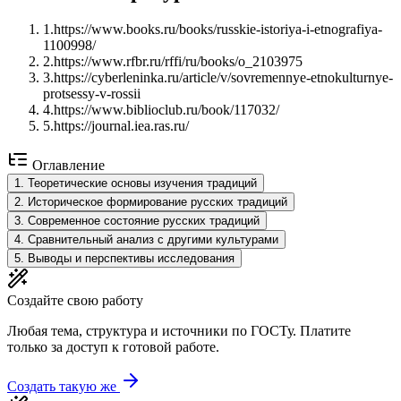
1
.
https://www.books.ru/books/russkie-istoriya-i-etnografiya-
1100998/
2
.
https://www.rfbr.ru/rffi/ru/books/o_2103975
3
.
https://cyberleninka.ru/article/v/sovremennye-etnokulturnye-
protsessy-v-rossii
4
.
https://www.biblioclub.ru/book/117032/
5
.
https://journal.iea.ras.ru/
Оглавление
1
.
Теоретические основы изучения традиций
2
.
Историческое формирование русских традиций
3
.
Современное состояние русских традиций
4
.
Сравнительный анализ с другими культурами
5
.
Выводы и перспективы исследования
Создайте свою работу
Любая тема, структура и источники по ГОСТу. Платите
только за доступ к готовой работе.
Создать такую же