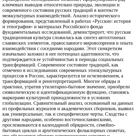
ключевых выводов относительно природы, эволюции и
современного состояния русских традиций в контексте
межкультурных взаимодействий. Анализ исторического
формирования, представленный в работах «Русские: история
и этнография» и материалах Российского фонда
фундаментальных исследований, демонстрирует, что русская
традиционная культура сложилась как синтез автохтонных
славянских элементов, православного мировоззрения и опыта
взаимодействия с соседними народами. Этот синкретизм
изначально заложил в нее потенциал адаптивности, что
подтверждается ее устойчивостью в периоды социальных
трансформаций. Современное состояние традиций, как
отмечено в исследованиях современных этнокультурных
процессов в России, характеризуется не исчезновением, а
трансформацией и реинтерпретацией. Многие обряды и
практики, утратив утилитарно-бытовое значение, приобрели
символическую и идентификационную функцию, становясь
маркерами культурной принадлежности в условиях
глобализации. Сравнительный анализ, основанный на данных
из профильных журналов и академических сборников, выявил
как универсальные, так и специфические черты. Сходства с
другими народами, особенно восточнославянскими,
прослеживаются в календарной обрядности, семейно-
бытовых циклах и архетипических фольклорных сюжетах,
что объясняется общими историческими корнями и