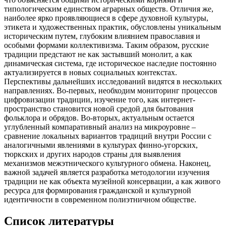
типологическим единством аграрных обществ. Отличия же,
наиболее ярко проявляющиеся в сфере духовной культуры,
этикета и художественных практик, обусловлены уникальным
историческим путем, глубоким влиянием православия и
особыми формами коллективизма. Таким образом, русские
традиции предстают не как застывший монолит, а как
динамическая система, где историческое наследие постоянно
актуализируется в новых социальных контекстах.
Перспективы дальнейших исследований видятся в нескольких
направлениях. Во-первых, необходим мониторинг процессов
цифровизации традиции, изучение того, как интернет-
пространство становится новой средой для бытования
фольклора и обрядов. Во-вторых, актуальным остается
углубленный компаративный анализ на микроуровне –
сравнение локальных вариантов традиций внутри России с
аналогичными явлениями в культурах финно-угорских,
тюркских и других народов страны для выявления
механизмов межэтнического культурного обмена. Наконец,
важной задачей является разработка методологии изучения
традиции не как объекта музейной консервации, а как живого
ресурса для формирования гражданской и культурной
идентичности в современном полиэтничном обществе.
Список литературы