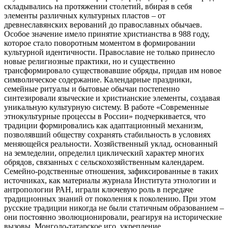
складывались на протяжении столетий, вбирая в себя
элементы различных культурных пластов – от
древнеславянских верований до православных обычаев.
Особое значение имело принятие христианства в 988 году,
которое стало поворотным моментом в формировании
культурной идентичности. Православие не только принесло
новые религиозные практики, но и существенно
трансформировало существовавшие обряды, придав им новое
символическое содержание. Календарные праздники,
семейные ритуалы и бытовые обычаи постепенно
синтезировали языческие и христианские элементы, создавая
уникальную культурную систему. В работе «Современные
этнокультурные процессы в России» подчеркивается, что
традиции формировались как адаптационный механизм,
позволявший обществу сохранять стабильность в условиях
меняющейся реальности. Хозяйственный уклад, основанный
на земледелии, определил циклический характер многих
обрядов, связанных с сельскохозяйственным календарем.
Семейно-родственные отношения, зафиксированные в таких
источниках, как материалы журнала Института этнологии и
антропологии РАН, играли ключевую роль в передаче
традиционных знаний от поколения к поколению. При этом
русские традиции никогда не были статичным образованием –
они постоянно эволюционировали, реагируя на исторические
вызовы. Монголо-татарское иго, укрепление