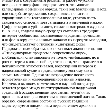
элементов к современным реалиям. В работе «Русские:
история и этнография» подчеркивается, что многие
календарные и семейные обряды, такие как Масленица, Пасха
или свадебные церемонии, сохранились, но часто в
упрощенном или театрализованном виде, утратив часть
сакрального смысла и превратившись в культурный маркер.
Цифровизация и урбанизация, согласно материалам журнала
ИЭА РАН, создали новую среду для бытования традиций:
интернет-сообщества, посвященные народным промыслам
или фольклору, стали важным каналом их передачи молодежи,
что свидетельствует о гибкости культурных форм.
Парадоксальным образом, как показывает анализ в издании
«Этнокультурные процессы в современном мире»,
глобализация стимулировала не только унификацию, но и
рост интереса к локальной идентичности, что выражается в
популярности этнофестивалей, возрождении интереса к
национальной кухне и традиционному костюму как к
элементам стиля. Однако это возрождение носит часто
избирательный и коммерциализированный характер.
Ключевым вызовом, отмеченным в научной литературе,
остается разрыв между институциональной поддержкой
традиций (государственные программы, музеи) и их
органичным воспроизводством в повседневной жизни. Таким
образом, современное состояние русских традиций
характеризуется динамичным переплетением архаики и