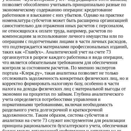
позволяет обособленно учитывать принципиально разные по
экономическому содержанию операции: кредитование
работников и взыскание с них убытков. Однако на практике
номенклатура субсчетов может быть расширена организацией
самостоятельно для отражения иных расчетов с персоналом,
не относящихся к оплате труда, например, расчетов по
компенсациям за использование личного имущества или по
операциям с подотчетными лицами в части личных расходов,
что подтверждается материалами профессиональных изданий,
таких как «Главбух». Аналитический учет на счете 73
организуется в разрезе каждого работника и вида операции,
что является обязательным требованием для обеспечения
контроля за состоянием расчетов. По мнению экспертов
портала «Клерк.ру», такая аналитика позволяет не только
отслеживать задолженность конкретных физических лиц, но и
корректно формировать налоговую базу, особенно в части
налога на доходы физических лиц с материальной выгоды от
экономии на процентах по займам. Глубина аналитического
учета определяется потребностями управления и
нормативными требованиями, включая необходимость
раздельного учета долгосрочной и краткосрочной
задолженности. Таким образом, система субсчетов и
аналитики на счете 73 служит инструментом для реализации
принципа рациональности бухгалтерского учета, обеспечивая
баланс между детализацией информации и затратами на ее