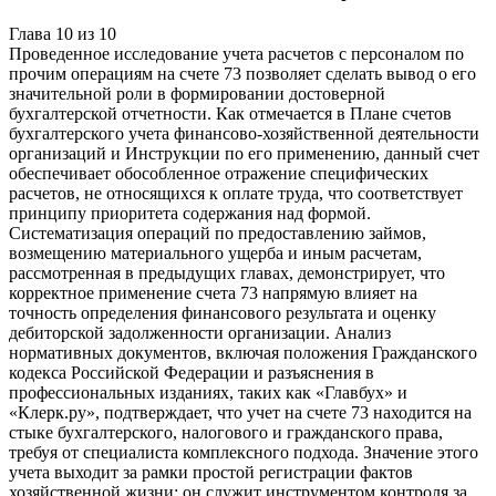
Глава
10
из
10
Проведенное исследование учета расчетов с персоналом по
прочим операциям на счете 73 позволяет сделать вывод о его
значительной роли в формировании достоверной
бухгалтерской отчетности. Как отмечается в Плане счетов
бухгалтерского учета финансово-хозяйственной деятельности
организаций и Инструкции по его применению, данный счет
обеспечивает обособленное отражение специфических
расчетов, не относящихся к оплате труда, что соответствует
принципу приоритета содержания над формой.
Систематизация операций по предоставлению займов,
возмещению материального ущерба и иным расчетам,
рассмотренная в предыдущих главах, демонстрирует, что
корректное применение счета 73 напрямую влияет на
точность определения финансового результата и оценку
дебиторской задолженности организации. Анализ
нормативных документов, включая положения Гражданского
кодекса Российской Федерации и разъяснения в
профессиональных изданиях, таких как «Главбух» и
«Клерк.ру», подтверждает, что учет на счете 73 находится на
стыке бухгалтерского, налогового и гражданского права,
требуя от специалиста комплексного подхода. Значение этого
учета выходит за рамки простой регистрации фактов
хозяйственной жизни; он служит инструментом контроля за