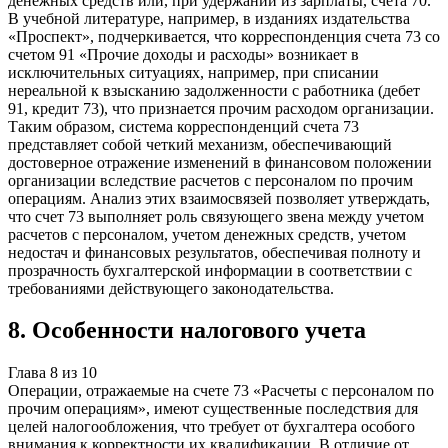
денежных средств или, при удержании из зарплаты, счета 70.
В учебной литературе, например, в изданиях издательства
«Проспект», подчеркивается, что корреспонденция счета 73 со
счетом 91 «Прочие доходы и расходы» возникает в
исключительных ситуациях, например, при списании
нереальной к взысканию задолженности с работника (дебет
91, кредит 73), что признается прочим расходом организации.
Таким образом, система корреспонденций счета 73
представляет собой четкий механизм, обеспечивающий
достоверное отражение изменений в финансовом положении
организации вследствие расчетов с персоналом по прочим
операциям. Анализ этих взаимосвязей позволяет утверждать,
что счет 73 выполняет роль связующего звена между учетом
расчетов с персоналом, учетом денежных средств, учетом
недостач и финансовых результатов, обеспечивая полноту и
прозрачность бухгалтерской информации в соответствии с
требованиями действующего законодательства.
8
.
Особенности налогового учета
Глава
8
из
10
Операции, отражаемые на счете 73 «Расчеты с персоналом по
прочим операциям», имеют существенные последствия для
целей налогообложения, что требует от бухгалтера особого
внимания к корректности их квалификации. В отличие от