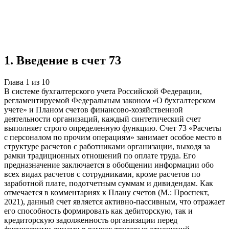
Учебная работа
10 глав
≈13 страниц
5
источников
Создать такую же
Готовая работа по ГОСТу — от 99₽
1
.
Введение в счет 73
Глава
1
из
10
В системе бухгалтерского учета Российской Федерации,
регламентируемой Федеральным законом «О бухгалтерском
учете» и Планом счетов финансово-хозяйственной
деятельности организаций, каждый синтетический счет
выполняет строго определенную функцию. Счет 73 «Расчеты
с персоналом по прочим операциям» занимает особое место в
структуре расчетов с работниками организации, выходя за
рамки традиционных отношений по оплате труда. Его
предназначение заключается в обобщении информации обо
всех видах расчетов с сотрудниками, кроме расчетов по
заработной плате, подотчетным суммам и дивидендам. Как
отмечается в комментариях к Плану счетов (М.: Проспект,
2021), данный счет является активно-пассивным, что отражает
его способность формировать как дебиторскую, так и
кредиторскую задолженность организации перед