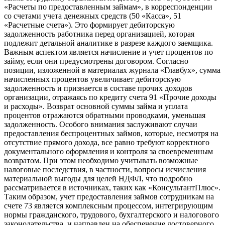
«Расчеты по предоставленным займам», в корреспонденции
со счетами учета денежных средств (50 «Касса», 51
«Расчетные счета»). Это формирует дебиторскую
задолженность работника перед организацией, которая
подлежит детальной аналитике в разрезе каждого заемщика.
Важным аспектом является начисление и учет процентов по
займу, если они предусмотрены договором. Согласно
позиции, изложенной в материалах журнала «Главбух», сумма
начисленных процентов увеличивает дебиторскую
задолженность и признается в составе прочих доходов
организации, отражаясь по кредиту счета 91 «Прочие доходы
и расходы». Возврат основной суммы займа и уплата
процентов отражаются обратными проводками, уменьшая
задолженность. Особого внимания заслуживают случаи
предоставления беспроцентных займов, которые, несмотря на
отсутствие прямого дохода, все равно требуют корректного
документального оформления и контроля за своевременным
возвратом. При этом необходимо учитывать возможные
налоговые последствия, в частности, вопросы исчисления
материальной выгоды для целей НДФЛ, что подробно
рассматривается в источниках, таких как «КонсультантПлюс».
Таким образом, учет предоставления займов сотрудникам на
счете 73 является комплексным процессом, интегрирующим
нормы гражданского, трудового, бухгалтерского и налогового
законодательства, и направлен на обеспечение достоверного