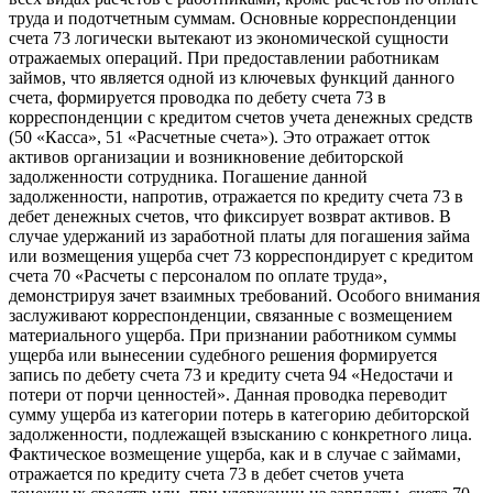
труда и подотчетным суммам. Основные корреспонденции
счета 73 логически вытекают из экономической сущности
отражаемых операций. При предоставлении работникам
займов, что является одной из ключевых функций данного
счета, формируется проводка по дебету счета 73 в
корреспонденции с кредитом счетов учета денежных средств
(50 «Касса», 51 «Расчетные счета»). Это отражает отток
активов организации и возникновение дебиторской
задолженности сотрудника. Погашение данной
задолженности, напротив, отражается по кредиту счета 73 в
дебет денежных счетов, что фиксирует возврат активов. В
случае удержаний из заработной платы для погашения займа
или возмещения ущерба счет 73 корреспондирует с кредитом
счета 70 «Расчеты с персоналом по оплате труда»,
демонстрируя зачет взаимных требований. Особого внимания
заслуживают корреспонденции, связанные с возмещением
материального ущерба. При признании работником суммы
ущерба или вынесении судебного решения формируется
запись по дебету счета 73 и кредиту счета 94 «Недостачи и
потери от порчи ценностей». Данная проводка переводит
сумму ущерба из категории потерь в категорию дебиторской
задолженности, подлежащей взысканию с конкретного лица.
Фактическое возмещение ущерба, как и в случае с займами,
отражается по кредиту счета 73 в дебет счетов учета