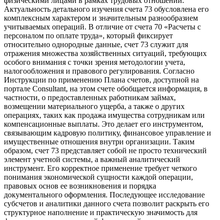
физическими лицами в рамках трудовых отношений.
Актуальность детального изучения счета 73 обусловлена его
комплексным характером и значительным разнообразием
учитываемых операций. В отличие от счета 70 «Расчеты с
персоналом по оплате труда», который фиксирует
относительно однородные данные, счет 73 служит для
отражения множества хозяйственных ситуаций, требующих
особого внимания с точки зрения методологии учета,
налогообложения и правового регулирования. Согласно
Инструкции по применению Плана счетов, доступной на
портале Consultant, на этом счете обобщается информация, в
частности, о предоставленных работникам займах,
возмещении материального ущерба, а также о других
операциях, таких как продажа имущества сотрудникам или
компенсационные выплаты. Это делает его инструментом,
связывающим кадровую политику, финансовое управление и
имущественные отношения внутри организации. Таким
образом, счет 73 представляет собой не просто технический
элемент учетной системы, а важный аналитический
инструмент. Его корректное применение требует четкого
понимания экономической сущности каждой операции,
правовых основ ее возникновения и порядка
документального оформления. Последующее исследование
субсчетов и аналитики данного счета позволит раскрыть его
структурное наполнение и практическую значимость для