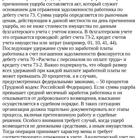
причинения ущерба составляется акт, который служит
основанием для отражения задолженности работника по
дебету счета 73. Сумма ущерба определяется по рыночным
ценам, действующим в данной местности на день причинения
ущерба, но не ниже стоимости имущества по данным
бухгалтерского учета с учетом износа. В бухгалтерском учете
это отражается проводкой: дебет счета 73-2, кредит счетов
учета имущества или затрат (например, 01, 10, 41, 44).
Последующее удержание сумм из заработной платы
работника в счет погашения задолженности фиксируется по
дебету счета 70 «Расчеты с персоналом по оплате труда» и
кредиту счета 73-2. Важно подчеркнуть, что общий размер
всех удержаний при каждой выплате заработной платы не
может превышать 20 процентов, а в случаях,
предусмотренных федеральными законами, – 50 процентов
(Трудовой кодекс Российской Федерации). Если сумма ущерба
превышает средний месячный заработок работника и он
отказывается от добровольного возмещения, взыскание
осуществляется в судебном порядке. В таких ситуациях
организация должна тщательно документировать все этапы
процесса, включая претензионную работу и судебные
решения. Особого внимания требует случай, когда ущерб
возмещается не денежными средствами, а иным имуществом.
Тогда операция принимает характер мены и требует
соответствующего отражения в учете. Аналитический учет по