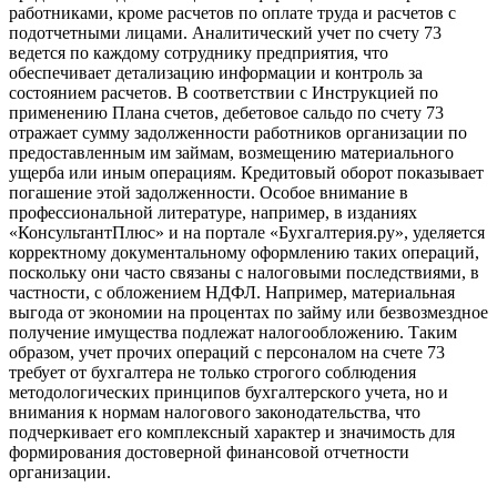
работниками, кроме расчетов по оплате труда и расчетов с
подотчетными лицами. Аналитический учет по счету 73
ведется по каждому сотруднику предприятия, что
обеспечивает детализацию информации и контроль за
состоянием расчетов. В соответствии с Инструкцией по
применению Плана счетов, дебетовое сальдо по счету 73
отражает сумму задолженности работников организации по
предоставленным им займам, возмещению материального
ущерба или иным операциям. Кредитовый оборот показывает
погашение этой задолженности. Особое внимание в
профессиональной литературе, например, в изданиях
«КонсультантПлюс» и на портале «Бухгалтерия.ру», уделяется
корректному документальному оформлению таких операций,
поскольку они часто связаны с налоговыми последствиями, в
частности, с обложением НДФЛ. Например, материальная
выгода от экономии на процентах по займу или безвозмездное
получение имущества подлежат налогообложению. Таким
образом, учет прочих операций с персоналом на счете 73
требует от бухгалтера не только строгого соблюдения
методологических принципов бухгалтерского учета, но и
внимания к нормам налогового законодательства, что
подчеркивает его комплексный характер и значимость для
формирования достоверной финансовой отчетности
организации.