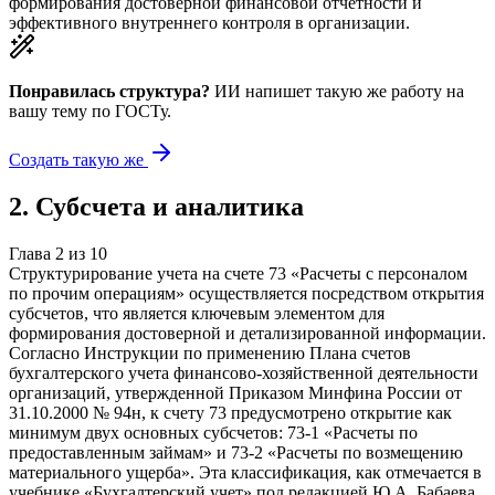
формирования достоверной финансовой отчетности и
эффективного внутреннего контроля в организации.
Понравилась структура?
ИИ напишет такую же работу на
вашу тему
по ГОСТу.
Создать такую же
2
.
Субсчета и аналитика
Глава
2
из
10
Структурирование учета на счете 73 «Расчеты с персоналом
по прочим операциям» осуществляется посредством открытия
субсчетов, что является ключевым элементом для
формирования достоверной и детализированной информации.
Согласно Инструкции по применению Плана счетов
бухгалтерского учета финансово-хозяйственной деятельности
организаций, утвержденной Приказом Минфина России от
31.10.2000 № 94н, к счету 73 предусмотрено открытие как
минимум двух основных субсчетов: 73-1 «Расчеты по
предоставленным займам» и 73-2 «Расчеты по возмещению
материального ущерба». Эта классификация, как отмечается в
учебнике «Бухгалтерский учет» под редакцией Ю.А. Бабаева,