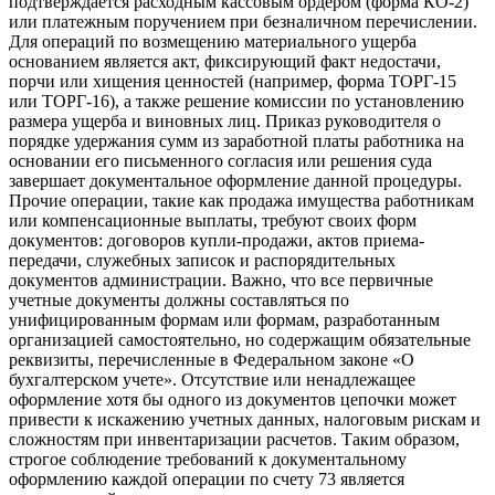
подтверждается расходным кассовым ордером (форма КО-2)
или платежным поручением при безналичном перечислении.
Для операций по возмещению материального ущерба
основанием является акт, фиксирующий факт недостачи,
порчи или хищения ценностей (например, форма ТОРГ-15
или ТОРГ-16), а также решение комиссии по установлению
размера ущерба и виновных лиц. Приказ руководителя о
порядке удержания сумм из заработной платы работника на
основании его письменного согласия или решения суда
завершает документальное оформление данной процедуры.
Прочие операции, такие как продажа имущества работникам
или компенсационные выплаты, требуют своих форм
документов: договоров купли-продажи, актов приема-
передачи, служебных записок и распорядительных
документов администрации. Важно, что все первичные
учетные документы должны составляться по
унифицированным формам или формам, разработанным
организацией самостоятельно, но содержащим обязательные
реквизиты, перечисленные в Федеральном законе «О
бухгалтерском учете». Отсутствие или ненадлежащее
оформление хотя бы одного из документов цепочки может
привести к искажению учетных данных, налоговым рискам и
сложностям при инвентаризации расчетов. Таким образом,
строгое соблюдение требований к документальному
оформлению каждой операции по счету 73 является