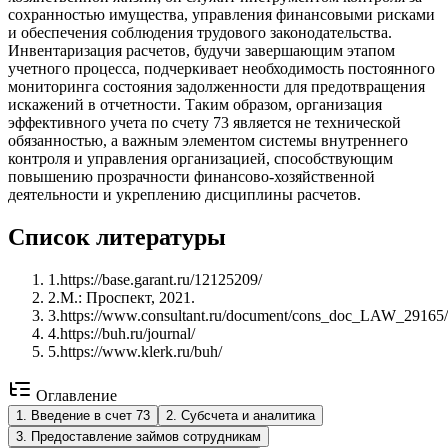
сохранностью имущества, управления финансовыми рисками
и обеспечения соблюдения трудового законодательства.
Инвентаризация расчетов, будучи завершающим этапом
учетного процесса, подчеркивает необходимость постоянного
мониторинга состояния задолженности для предотвращения
искажений в отчетности. Таким образом, организация
эффективного учета по счету 73 является не технической
обязанностью, а важным элементом системы внутреннего
контроля и управления организацией, способствующим
повышению прозрачности финансово-хозяйственной
деятельности и укреплению дисциплины расчетов.
Список литературы
1
.
https://base.garant.ru/12125209/
2
.
М.: Проспект, 2021.
3
.
https://www.consultant.ru/document/cons_doc_LAW_2916
4
.
https://buh.ru/journal/
5
.
https://www.klerk.ru/buh/
Оглавление
1
.
Введение в счет 73
2
.
Субсчета и аналитика
3
.
Предоставление займов сотрудникам