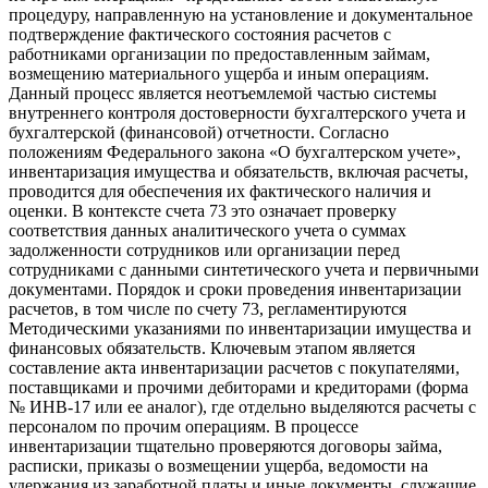
процедуру, направленную на установление и документальное
подтверждение фактического состояния расчетов с
работниками организации по предоставленным займам,
возмещению материального ущерба и иным операциям.
Данный процесс является неотъемлемой частью системы
внутреннего контроля достоверности бухгалтерского учета и
бухгалтерской (финансовой) отчетности. Согласно
положениям Федерального закона «О бухгалтерском учете»,
инвентаризация имущества и обязательств, включая расчеты,
проводится для обеспечения их фактического наличия и
оценки. В контексте счета 73 это означает проверку
соответствия данных аналитического учета о суммах
задолженности сотрудников или организации перед
сотрудниками с данными синтетического учета и первичными
документами. Порядок и сроки проведения инвентаризации
расчетов, в том числе по счету 73, регламентируются
Методическими указаниями по инвентаризации имущества и
финансовых обязательств. Ключевым этапом является
составление акта инвентаризации расчетов с покупателями,
поставщиками и прочими дебиторами и кредиторами (форма
№ ИНВ-17 или ее аналог), где отдельно выделяются расчеты с
персоналом по прочим операциям. В процессе
инвентаризации тщательно проверяются договоры займа,
расписки, приказы о возмещении ущерба, ведомости на
удержания из заработной платы и иные документы, служащие