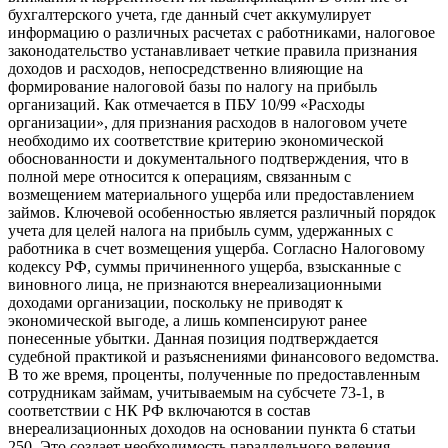
бухгалтерского учета, где данный счет аккумулирует
информацию о различных расчетах с работниками, налоговое
законодательство устанавливает четкие правила признания
доходов и расходов, непосредственно влияющие на
формирование налоговой базы по налогу на прибыль
организаций. Как отмечается в ПБУ 10/99 «Расходы
организации», для признания расходов в налоговом учете
необходимо их соответствие критерию экономической
обоснованности и документального подтверждения, что в
полной мере относится к операциям, связанным с
возмещением материального ущерба или предоставлением
займов. Ключевой особенностью является различный порядок
учета для целей налога на прибыль сумм, удержанных с
работника в счет возмещения ущерба. Согласно Налоговому
кодексу РФ, суммы причиненного ущерба, взысканные с
виновного лица, не признаются внереализационными
доходами организации, поскольку не приводят к
экономической выгоде, а лишь компенсируют ранее
понесенные убытки. Данная позиция подтверждается
судебной практикой и разъяснениями финансового ведомства.
В то же время, проценты, полученные по предоставленным
сотрудникам займам, учитываемым на субсчете 73-1, в
соответствии с НК РФ включаются в состав
внереализационных доходов на основании пункта 6 статьи
250. Это создает необходимость параллельного ведения