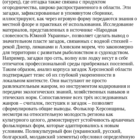
(огурец), где отгадка также связана с продуктом
огородничества, широко распространенного в области. Эти
загадки, зафиксированные в упомянутом сборнике,
иллюстрируют, как через игровую форму передаются знания о
местной флоре и практиках её использования. Исследование
материалов, представленных в источнике «Народная
словесность Южной Украины», позволяет сделать вывод о
значительном пласте загадок, связанных с водной стихией –
рекой Днепр, лиманами и Азовским морем, что закономерно
для территории с развитым рыболовством и судоходством.
Например, загадки про сеть, волну или лодку несут в себе
отпечаток профессиональной среды прибрежных поселений.
Таким образом, анализ корпуса загадок Херсонской области
подтверждает тезис об их глубокой укорененности в
локальном контексте. Они выступают не просто
развлекательным жанром, но инструментом кодирования и
передачи экологических знаний, хозяйственных навыков и
этических норм. Сопоставление всех трёх исследованных
жанров – считалок, пестушек и загадок – позволяет
сформулировать общие выводы. Фольклор Херсонщины,
несмотря на относительную молодость региона как
культурного целого, демонстрирует устойчивость архаичных
фольклорных форм, которые адаптировались к новым
условиям. Поликультурный фон (украинский, русский,
болгарский, молдавский элементы) обусловил определённую