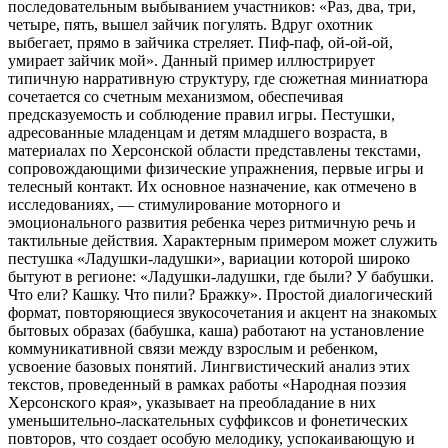
последовательным выбыванием участников: «Раз, два, три,
четыре, пять, вышел зайчик погулять. Вдруг охотник
выбегает, прямо в зайчика стреляет. Пиф-паф, ой-ой-ой,
умирает зайчик мой». Данный пример иллюстрирует
типичную нарративную структуру, где сюжетная миниатюра
сочетается со счетным механизмом, обеспечивая
предсказуемость и соблюдение правил игры. Пестушки,
адресованные младенцам и детям младшего возраста, в
материалах по Херсонской области представлены текстами,
сопровождающими физические упражнения, первые игры и
телесный контакт. Их основное назначение, как отмечено в
исследованиях, — стимулирование моторного и
эмоционального развития ребенка через ритмичную речь и
тактильные действия. Характерным примером может служить
пестушка «Ладушки-ладушки», вариации которой широко
бытуют в регионе: «Ладушки-ладушки, где были? У бабушки.
Что ели? Кашку. Что пили? Бражку». Простой диалогический
формат, повторяющиеся звукосочетания и акцент на знакомых
бытовых образах (бабушка, каша) работают на установление
коммуникативной связи между взрослым и ребенком,
усвоение базовых понятий. Лингвистический анализ этих
текстов, проведенный в рамках работы «Народная поэзия
Херсонского края», указывает на преобладание в них
уменьшительно-ласкательных суффиксов и фонетических
повторов, что создает особую мелодику, успокаивающую и