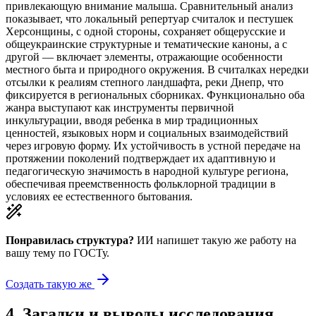
привлекающую внимание малыша. Сравнительный анализ
показывает, что локальный репертуар считалок и пестушек
Херсонщины, с одной стороны, сохраняет общерусские и
общеукраинские структурные и тематические каноны, а с
другой — включает элементы, отражающие особенности
местного быта и природного окружения. В считалках нередки
отсылки к реалиям степного ландшафта, реки Днепр, что
фиксируется в региональных сборниках. Функционально оба
жанра выступают как инструменты первичной
инкультурации, вводя ребенка в мир традиционных
ценностей, языковых норм и социальных взаимодействий
через игровую форму. Их устойчивость в устной передаче на
протяжении поколений подтверждает их адаптивную и
педагогическую значимость в народной культуре региона,
обеспечивая преемственность фольклорной традиции в
условиях ее естественного бытования.
Понравилась структура?
ИИ напишет такую же работу на
вашу тему
по ГОСТу.
Создать такую же
4
.
Загадки и выводы исследования