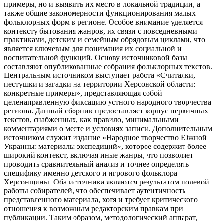
примеры, но и выявить их место в локальной традиции, а
также общие закономерности функционирования малых
фольклорных форм в регионе. Особое внимание уделяется
контексту бытования жанров, их связи с повседневными
практиками, детским и семейным обрядовым циклами, что
является ключевым для понимания их социальной и
воспитательной функций. Основу источниковой базы
составляют опубликованные собрания фольклорных текстов.
Центральным источником выступает работа «Считалки,
пестушки и загадки на территории Херсонской области:
конкретные примеры», представляющая собой
целенаправленную фиксацию устного народного творчества
региона. Данный сборник предоставляет корпус первичных
текстов, снабженных, как правило, минимальными
комментариями о месте и условиях записи. Дополнительным
источником служит издание «Народное творчество Южной
Украины: материалы экспедиций», которое содержит более
широкий контекст, включая иные жанры, что позволяет
проводить сравнительный анализ и точнее определять
специфику именно детского и игрового фольклора
Херсонщины. Оба источника являются результатом полевой
работы собирателей, что обеспечивает аутентичность
представленного материала, хотя и требует критического
отношения к возможным редакторским правкам при
публикации. Таким образом, методологический аппарат,