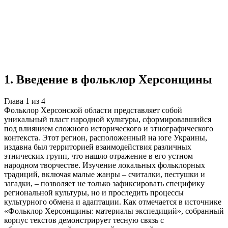
Учебная работа
4 главы
≈6 страниц
2 источника
Создать такую же
Готовая работа по ГОСТу — от 99₽
1
.
Введение в фольклор Херсонщины
Глава
1
из
4
Фольклор Херсонской области представляет собой
уникальный пласт народной культуры, сформировавшийся
под влиянием сложного исторического и этнографического
контекста. Этот регион, расположенный на юге Украины,
издавна был территорией взаимодействия различных
этнических групп, что нашло отражение в его устном
народном творчестве. Изучение локальных фольклорных
традиций, включая малые жанры – считалки, пестушки и
загадки, – позволяет не только зафиксировать специфику
региональной культуры, но и проследить процессы
культурного обмена и адаптации. Как отмечается в источнике
«Фольклор Херсонщины: материалы экспедиций», собранный
корпус текстов демонстрирует тесную связь с