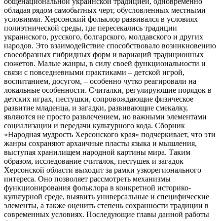
общенациональной украинской традицией, одновременно
обладая рядом самобытных черт, обусловленных местными
условиями. Херсонский фольклор развивался в условиях
полиэтнической среды, где пересекались традиции
украинского, русского, болгарского, молдавского и других
народов. Это взаимодействие способствовало возникновению
своеобразных гибридных форм и вариаций традиционных
сюжетов. Малые жанры, в силу своей функциональности и
связи с повседневными практиками – детской игрой,
воспитанием, досугом, – особенно чутко реагировали на
локальные особенности. Считалки, регулирующие порядок в
детских играх, пестушки, сопровождающие физическое
развитие младенца, и загадки, развивающие смекалку,
являются не просто развлечением, но важными элементами
социализации и передачи культурного кода. Сборник
«Народная мудрость Херсонского края» подчеркивает, что эти
жанры сохраняют архаичные пласты языка и мышления,
выступая хранилищем народной картины мира. Таким
образом, исследование считалок, пестушек и загадок
Херсонской области выходит за рамки узкорегионального
интереса. Оно позволяет рассмотреть механизмы
функционирования фольклора в конкретной историко-
культурной среде, выявить универсальные и специфические
элементы, а также оценить степень сохранности традиции в
современных условиях. Последующие главы данной работы