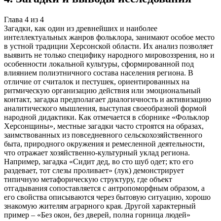
Глава
4
из
4
Загадки, как один из древнейших и наиболее
интеллектуальных жанров фольклора, занимают особое место
в устной традиции Херсонской области. Их анализ позволяет
выявить не только специфику народного мировоззрения, но и
особенности локальной культуры, сформированной под
влиянием полиэтничного состава населения региона. В
отличие от считалок и пестушек, ориентированных на
ритмическую организацию действия или эмоциональный
контакт, загадка предполагает диалогичность и активизацию
аналитического мышления, выступая своеобразной формой
народной дидактики. Как отмечается в сборнике «Фольклор
Херсонщины», местные загадки часто строятся на образах,
заимствованных из повседневного сельскохозяйственного
быта, природного окружения и ремесленной деятельности,
что отражает хозяйственно-культурный уклад региона.
Например, загадка «Сидит дед, во сто шуб одет; кто его
раздевает, тот слезы проливает» (лук) демонстрирует
типичную метафорическую структуру, где объект
отгадывания сопоставляется с антропоморфным образом, а
его свойства описываются через бытовую ситуацию, хорошо
знакомую жителям аграрного края. Другой характерный
пример – «Без окон, без дверей, полна горница людей»