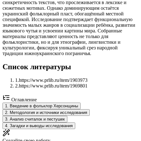
синкретичность текстов, что прослеживается в лексике и
сюжетных мотивах. Однако доминирующим остаётся
украинский фольклорный пласт, обогащённый местной
спецификой. Исследование подтверждает функциональную
значимость малых жанров в социализации ребёнка, развитии
языкового чутья и усвоении картины мира. Собранные
материалы представляют ценность не только для
фольклористики, но и для этнографии, лингвистики и
культурологии, фиксируя уникальный срез народной
традиции южноукраинского пограничья.
Список литературы
1
.
https://www.prlib.ru/item/1903973
2
.
https://www.prlib.ru/item/1969801
Оглавление
1
.
Введение в фольклор Херсонщины
2
.
Методология и источники исследования
3
.
Анализ считалок и пестушек
4
.
Загадки и выводы исследования
Создайте свою работу