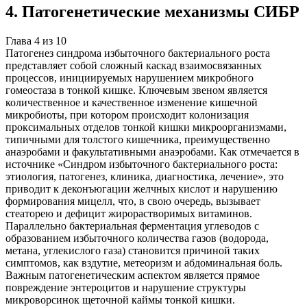
4
.
Патогенетические механизмы СИБР
Глава
4
из
10
Патогенез синдрома избыточного бактериального роста
представляет собой сложный каскад взаимосвязанных
процессов, инициируемых нарушением микробного
гомеостаза в тонкой кишке. Ключевым звеном является
количественное и качественное изменение кишечной
микробиоты, при котором происходит колонизация
проксимальных отделов тонкой кишки микроорганизмами,
типичными для толстого кишечника, преимущественно
анаэробами и факультативными анаэробами. Как отмечается в
источнике «Синдром избыточного бактериального роста:
этиология, патогенез, клиника, диагностика, лечение», это
приводит к деконъюгации желчных кислот и нарушению
формирования мицелл, что, в свою очередь, вызывает
стеаторею и дефицит жирорастворимых витаминов.
Параллельно бактериальная ферментация углеводов с
образованием избыточного количества газов (водорода,
метана, углекислого газа) становится причиной таких
симптомов, как вздутие, метеоризм и абдоминальная боль.
Важным патогенетическим аспектом является прямое
повреждение энтероцитов и нарушение структуры
микроворсинок щеточной каймы тонкой кишки.