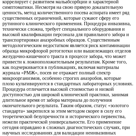
коррелирует с развитием мальабсорбции и характерной
симптоматики. Несмотря на свою прямую доказательную
ценность, метод количественного посева аспирата имеет ряд
существенных ограничений, которые сужают сферу его
рутинного клинического применения. Процедура инвазивна,
технически сложна, требует специального оборудования и
высокой квалификации персонала для правильного забора и
транспортировки анаэробных образцов. Существенным
методологическим недостатком является риск контаминации
образца микрофлорой ротоглотки или вышележащих отделов
желудочно-кишечного тракта в процессе забора, что может
привести к ложноположительным результатам. Кроме того,
как подчеркивается в публикациях, включая материалы
журнала «РМЖ», посев не отражает полный спектр
микроорганизмов, особенно строгих анаэробов, которые
плохо культивируются в стандартных лабораторных условиях.
Процедура отличается высокой стоимостью и низкой
доступностью для широкой клинической практики, занимая
длительное время от забора материала до получения
окончательного результата. Таким образом, статус «золотого
стандарта» закрепился за этим методом скорее в силу его
теоретической безупречности и исторического первенства,
нежели практической универсальности. Его применение
сегодня оправдано в сложных диагностических случаях, при
научных исследованиях для валидации неинвазивных