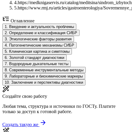
4
.
https://medknigaservis.ru/catalog/meditsina/sindrom_izbyto
5
.
https://www.rmj.ru/articles/gastroenterologiya/Sovremenn
Оглавление
1
.
Введение и актуальность проблемы
2
.
Определение и классификация СИБР
3
.
Этиологические факторы развития
4
.
Патогенетические механизмы СИБР
5
.
Клиническая картина и симптомы
6
.
Золотой стандарт диагностики
7
.
Водородные дыхательные тесты
8
.
Современные инструментальные методы
9
.
Лабораторные и биохимические маркеры
10
.
Заключение и перспективы диагностики
Создайте свою работу
Любая тема, структура и источники по ГОСТу. Платите
только за доступ к готовой работе.
Создать такую же