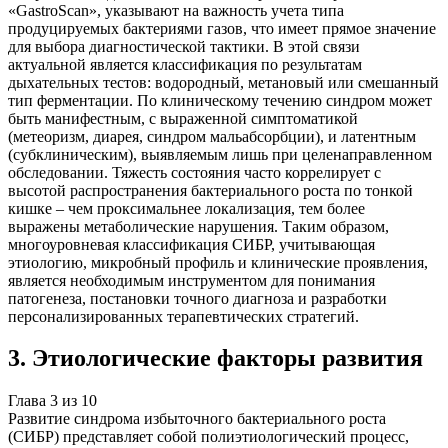
«GastroScan», указывают на важность учета типа
продуцируемых бактериями газов, что имеет прямое значение
для выбора диагностической тактики. В этой связи
актуальной является классификация по результатам
дыхательных тестов: водородный, метановый или смешанный
тип ферментации. По клиническому течению синдром может
быть манифестным, с выраженной симптоматикой
(метеоризм, диарея, синдром мальабсорбции), и латентным
(субклиническим), выявляемым лишь при целенаправленном
обследовании. Тяжесть состояния часто коррелирует с
высотой распространения бактериального роста по тонкой
кишке – чем проксимальнее локализация, тем более
выражены метаболические нарушения. Таким образом,
многоуровневая классификация СИБР, учитывающая
этиологию, микробный профиль и клинические проявления,
является необходимым инструментом для понимания
патогенеза, постановки точного диагноза и разработки
персонализированных терапевтических стратегий.
3
.
Этиологические факторы развития
Глава
3
из
10
Развитие синдрома избыточного бактериального роста
(СИБР) представляет собой полиэтиологический процесс,