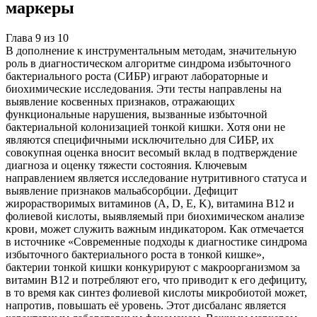
маркеры
Глава
9
из
10
В дополнение к инструментальным методам, значительную
роль в диагностическом алгоритме синдрома избыточного
бактериального роста (СИБР) играют лабораторные и
биохимические исследования. Эти тесты направлены на
выявление косвенных признаков, отражающих
функциональные нарушения, вызванные избыточной
бактериальной колонизацией тонкой кишки. Хотя они не
являются специфичными исключительно для СИБР, их
совокупная оценка вносит весомый вклад в подтверждение
диагноза и оценку тяжести состояния. Ключевым
направлением является исследование нутритивного статуса и
выявление признаков мальабсорбции. Дефицит
жирорастворимых витаминов (A, D, E, K), витамина B12 и
фолиевой кислоты, выявляемый при биохимическом анализе
крови, может служить важным индикатором. Как отмечается
в источнике «Современные подходы к диагностике синдрома
избыточного бактериального роста в тонкой кишке»,
бактерии тонкой кишки конкурируют с макроорганизмом за
витамин B12 и потребляют его, что приводит к его дефициту,
в то время как синтез фолиевой кислоты микробиотой может,
напротив, повышать её уровень. Этот дисбаланс является