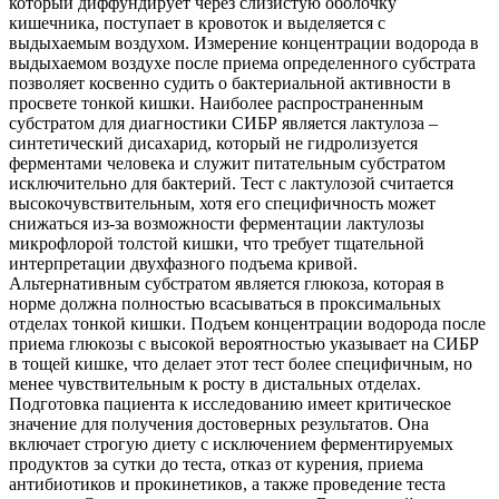
который диффундирует через слизистую оболочку
кишечника, поступает в кровоток и выделяется с
выдыхаемым воздухом. Измерение концентрации водорода в
выдыхаемом воздухе после приема определенного субстрата
позволяет косвенно судить о бактериальной активности в
просвете тонкой кишки. Наиболее распространенным
субстратом для диагностики СИБР является лактулоза –
синтетический дисахарид, который не гидролизуется
ферментами человека и служит питательным субстратом
исключительно для бактерий. Тест с лактулозой считается
высокочувствительным, хотя его специфичность может
снижаться из-за возможности ферментации лактулозы
микрофлорой толстой кишки, что требует тщательной
интерпретации двухфазного подъема кривой.
Альтернативным субстратом является глюкоза, которая в
норме должна полностью всасываться в проксимальных
отделах тонкой кишки. Подъем концентрации водорода после
приема глюкозы с высокой вероятностью указывает на СИБР
в тощей кишке, что делает этот тест более специфичным, но
менее чувствительным к росту в дистальных отделах.
Подготовка пациента к исследованию имеет критическое
значение для получения достоверных результатов. Она
включает строгую диету с исключением ферментируемых
продуктов за сутки до теста, отказ от курения, приема
антибиотиков и прокинетиков, а также проведение теста