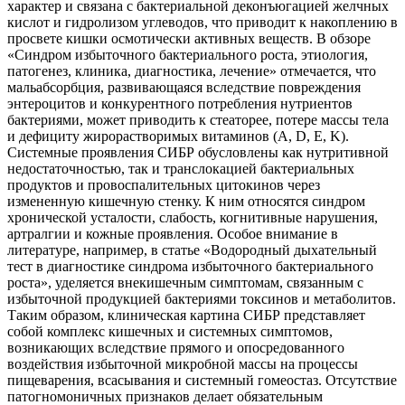
характер и связана с бактериальной деконъюгацией желчных
кислот и гидролизом углеводов, что приводит к накоплению в
просвете кишки осмотически активных веществ. В обзоре
«Синдром избыточного бактериального роста, этиология,
патогенез, клиника, диагностика, лечение» отмечается, что
мальабсорбция, развивающаяся вследствие повреждения
энтероцитов и конкурентного потребления нутриентов
бактериями, может приводить к стеаторее, потере массы тела
и дефициту жирорастворимых витаминов (A, D, E, K).
Системные проявления СИБР обусловлены как нутритивной
недостаточностью, так и транслокацией бактериальных
продуктов и провоспалительных цитокинов через
измененную кишечную стенку. К ним относятся синдром
хронической усталости, слабость, когнитивные нарушения,
артралгии и кожные проявления. Особое внимание в
литературе, например, в статье «Водородный дыхательный
тест в диагностике синдрома избыточного бактериального
роста», уделяется внекишечным симптомам, связанным с
избыточной продукцией бактериями токсинов и метаболитов.
Таким образом, клиническая картина СИБР представляет
собой комплекс кишечных и системных симптомов,
возникающих вследствие прямого и опосредованного
воздействия избыточной микробной массы на процессы
пищеварения, всасывания и системный гомеостаз. Отсутствие
патогномоничных признаков делает обязательным