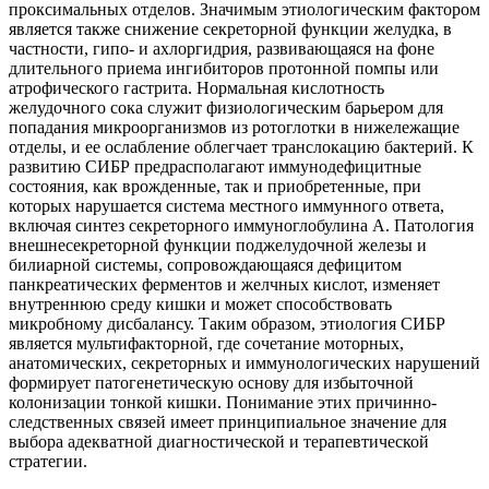
проксимальных отделов. Значимым этиологическим фактором
является также снижение секреторной функции желудка, в
частности, гипо- и ахлоргидрия, развивающаяся на фоне
длительного приема ингибиторов протонной помпы или
атрофического гастрита. Нормальная кислотность
желудочного сока служит физиологическим барьером для
попадания микроорганизмов из ротоглотки в нижележащие
отделы, и ее ослабление облегчает транслокацию бактерий. К
развитию СИБР предрасполагают иммунодефицитные
состояния, как врожденные, так и приобретенные, при
которых нарушается система местного иммунного ответа,
включая синтез секреторного иммуноглобулина А. Патология
внешнесекреторной функции поджелудочной железы и
билиарной системы, сопровождающаяся дефицитом
панкреатических ферментов и желчных кислот, изменяет
внутреннюю среду кишки и может способствовать
микробному дисбалансу. Таким образом, этиология СИБР
является мультифакторной, где сочетание моторных,
анатомических, секреторных и иммунологических нарушений
формирует патогенетическую основу для избыточной
колонизации тонкой кишки. Понимание этих причинно-
следственных связей имеет принципиальное значение для
выбора адекватной диагностической и терапевтической
стратегии.