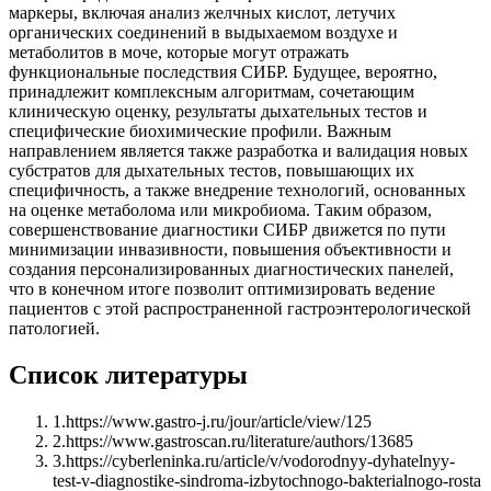
маркеры, включая анализ желчных кислот, летучих
органических соединений в выдыхаемом воздухе и
метаболитов в моче, которые могут отражать
функциональные последствия СИБР. Будущее, вероятно,
принадлежит комплексным алгоритмам, сочетающим
клиническую оценку, результаты дыхательных тестов и
специфические биохимические профили. Важным
направлением является также разработка и валидация новых
субстратов для дыхательных тестов, повышающих их
специфичность, а также внедрение технологий, основанных
на оценке метаболома или микробиома. Таким образом,
совершенствование диагностики СИБР движется по пути
минимизации инвазивности, повышения объективности и
создания персонализированных диагностических панелей,
что в конечном итоге позволит оптимизировать ведение
пациентов с этой распространенной гастроэнтерологической
патологией.
Список литературы
1
.
https://www.gastro-j.ru/jour/article/view/125
2
.
https://www.gastroscan.ru/literature/authors/13685
3
.
https://cyberleninka.ru/article/v/vodorodnyy-dyhatelnyy-
test-v-diagnostike-sindroma-izbytochnogo-bakterialnogo-rosta