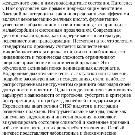
желудочного сока и иммунодефицитные состояния. Патогенез
СИБР обусловлен как прямым повреждающим действием
бактерий на энтероциты, так и опосредованными эффектами,
включая деконъюгацию желчных кислот, ферментацию
углеводов с образованием газов и токсинов, что приводит к
мальабсорбции и системным проявлениям. Современная
диагностика синдрома, как подчеркивается в литературе,
переживает этап трансформации. Несмотря на то, что золотым
стандартом по-прежнему считается количественная
микробиологическая оценка аспирата из тощей кишки, его
инвазивность и техническая сложность ограничивают
широкое применение в клинической практике. Это
обусловило активный поиск неинвазивных альтернатив.
Водородные дыхательные тесты с лактулозой или глюкозой,
подробно рассмотренные в исследованиях, стали наиболее
распространенным инструментом скрининга благодаря своей
доступности и простоте. Однако их диагностическая точность
варьирует в зависимости от протокола, субстрата и критериев
интерпретации, что требует дальнейшей стандартизации.
Перспективы диагностики СИБР видятся в интеграции
различных подходов. Инструментальные методы, такие как
капсульная эндоскопия и интестиноскопия, позволяют
визуализировать состояние слизистой и косвенные признаки
избыточного роста, но их роль требует уточнения. Особый
интерес представляют лабораторные и биохимические