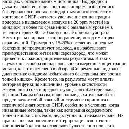
натощак. Согласно данным источника «Водородный
дыхательный тест в диагностике синдрома избыточного
бактериального роста», стандартным диагностическим
критерием СИБР считается увеличение концентрации
водорода в выдыхаемом воздухе на 20 ppm (частей на
миллион) и более по сравнению с базальным уровнем в
течение первых 90-120 минут после приема субстрата.
Несмотря на широкое распространение, метод имеет ряд
ограничений. Примерно у 15-20% населения кишечные
бактерии не продуцируют водород, а вырабатывают
преимущественно метан или сероводород, что может
привести к ложноотрицательным результатам. В таких
случаях целесообразно параллельное измерение концентрации
метана, как это отмечено в обзоре «Современные подходы к
диагностике синдрома избыточного бактериального роста в
тонкой кишке». Кроме того, на результаты могут влиять
моторная функция кишечника, уровень кислотности
желудочного сока и предшествующая антибактериальная
терапия. Таким образом, водородные дыхательные тесты
представляют собой важный инструмент скрининга и
первичной диагностики СИБР, особенно в условиях, когда
инвазивные методы, такие как аспирация содержимого
тонкой кишки с посевом, недоступны или нежелательны. Их
правильное выполнение и интерпретация в контексте
клинической картины позволяют существенно повысить