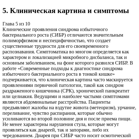
5
.
Клиническая картина и симптомы
Глава
5
из
10
Клинические проявления синдрома избыточного
бактериального роста (СИБР) отличаются значительным
полиморфизмом и неспецифичностью, что создает
существенные трудности для его своевременного
распознавания. Симптоматика во многом определяется как
характером и локализацией микробного дисбаланса, так и
основным заболеванием, на фоне которого развился СИБР. В
работе «Современные подходы к диагностике синдрома
избыточного бактериального роста в тонкой кишке»
подчеркивается, что клиническая картина часто маскируется
проявлениями первичной патологии, такой как синдром
раздраженного кишечника (СРК), хронический панкреатит
или целиакия. Ведущими и наиболее частыми симптомами
являются абдоминальные расстройства. Пациенты
предъявляют жалобы на вздутие живота (метеоризм), урчание,
переливание, чувство распирания, которые обычно
усиливаются во второй половине дня и после приема пищи.
Не менее характерны нарушения стула, которые могут
проявляться как диареей, так и запорами, либо их
чередованием. Диарея при СИБР часто носит осмотический