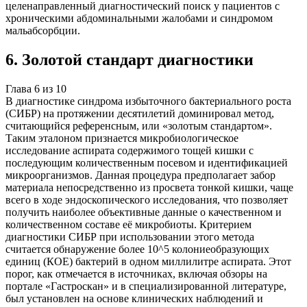
целенаправленный диагностический поиск у пациентов с
хроническими абдоминальными жалобами и синдромом
мальабсорбции.
6
.
Золотой стандарт диагностики
Глава
6
из
10
В диагностике синдрома избыточного бактериального роста
(СИБР) на протяжении десятилетий доминировал метод,
считающийся референсным, или «золотым стандартом».
Таким эталоном признается микробиологическое
исследование аспирата содержимого тощей кишки с
последующим количественным посевом и идентификацией
микроорганизмов. Данная процедура предполагает забор
материала непосредственно из просвета тонкой кишки, чаще
всего в ходе эндоскопического исследования, что позволяет
получить наиболее объективные данные о качественном и
количественном составе её микробиоты. Критерием
диагностики СИБР при использовании этого метода
считается обнаружение более 10^5 колониеобразующих
единиц (КОЕ) бактерий в одном миллилитре аспирата. Этот
порог, как отмечается в источниках, включая обзоры на
портале «Гастроскан» и в специализированной литературе,
был установлен на основе клинических наблюдений и