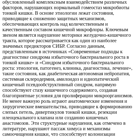
обусловленный комплексным взаимодействием различных
факторов, нарушающих нормальный гомеостаз микробиоты
тонкой кишки. В основе этиологии лежат состояния,
приводящие к снижению защитных механизмов,
обеспечивающих контроль над количественным и
качественным составом кишечной микрофлоры. Ключевым
звеном является нарушение моторики желудочно-кишечного
тракта, которое рассматривается как один из наиболее
значимых предикторов СИБР. Согласно данным,
представленным в источниках «Современные подходы к
диагностике синдрома избыточного бактериального роста в
тонкой кишке» и «Синдром избыточного бактериального
роста: этиология, патогенез, клиника, диагностика, лечение»,
такие состояния, как диабетическая автономная нейропатия,
системная склеродермия, амилоидоз и идиопатический
кишечный псевдообструктивный синдром, напрямую
способствуют стазу кишечного содержимого, создавая
благоприятные условия для пролиферации микроорганизмов.
Не менее важную роль играют анатомические изменения и
хирургические вмешательства, приводящие к формированию
слепых петель, дивертикулов тонкой кишки, резекции
илеоцекального клапана или созданию кишечных
анастомозов. Эти структурные нарушения, как отмечено в
литературе, нарушают пассаж химуса и механизмы
самоочищения кишки, что способствует колонизации