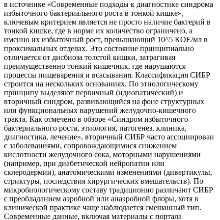
в источнике «Современные подходы к диагностике синдрома
избыточного бактериального роста в тонкой кишке»,
ключевым критерием является не просто наличие бактерий в
тонкой кишке, где в норме их количество ограничено, а
именно их избыточный рост, превышающий 10^5 КОЕ/мл в
проксимальных отделах. Это состояние принципиально
отличается от дисбиоза толстой кишки, затрагивая
преимущественно тонкий кишечник, где нарушаются
процессы пищеварения и всасывания. Классификация СИБР
строится на нескольких основаниях. По этиологическому
принципу выделяют первичный (идиопатический) и
вторичный синдром, развивающийся на фоне структурных
или функциональных нарушений желудочно-кишечного
тракта. Как отмечено в обзоре «Синдром избыточного
бактериального роста, этиология, патогенез, клиника,
диагностика, лечение», вторичный СИБР часто ассоциирован
с заболеваниями, сопровождающимися снижением
кислотности желудочного сока, моторными нарушениями
(например, при диабетической нейропатии или
склеродермии), анатомическими изменениями (дивертикулы,
стриктуры, последствия хирургических вмешательств). По
микробиологическому составу традиционно различают СИБР
с преобладанием аэробной или анаэробной флоры, хотя в
клинической практике чаще наблюдается смешанный тип.
Современные данные, включая материалы с портала