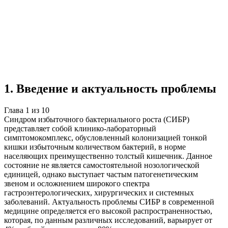
Учебная работа
10 глав
≈14 страниц
5
источников
Создать такую же
Готовая работа по ГОСТу — от 99₽
1
.
Введение и актуальность проблемы
Глава
1
из
10
Синдром избыточного бактериального роста (СИБР)
представляет собой клинико-лабораторный
симптомокомплекс, обусловленный колонизацией тонкой
кишки избыточным количеством бактерий, в норме
населяющих преимущественно толстый кишечник. Данное
состояние не является самостоятельной нозологической
единицей, однако выступает частым патогенетическим
звеном и осложнением широкого спектра
гастроэнтерологических, хирургических и системных
заболеваний. Актуальность проблемы СИБР в современной
медицине определяется его высокой распространенностью,
которая, по данным различных исследований, варьирует от