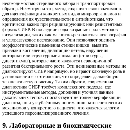
необходимостью стерильного забора и транспортировки
образца. Несмотря на это, метод сохраняет свою значимость
для идентификации конкретных видов микроорганизмов и
определения их чувствительности к антибиотикам, что
критически важно при рецидивирующих или резистентных
формах СИБР. В последние годы возрастает роль методов
визуализации, таких как магнитно-резонансная энтерография
и ультразвуковое исследование. Они позволяют оценить
морфологические изменения стенки кишки, выявить
признаки воспаления, дилатацию петель, нарушения
моторики или структурные аномалии (стриктуры,
дивертикулы), которые часто являются первопричиной
развития бактериального роста. Эти неинвазивные методы не
диагностируют СИБР напрямую, но играют ключевую роль в
установлении его этиологии, что определяет дальнейшую
терапевтическую тактику. Таким образом, современная
диагностика СИБР требует комплексного подхода, где
инструментальные методы, дополняя и уточняя данные
дыхательных тестов, способствуют не только верификации
диагноза, но и углублённому пониманию патогенетических
механизмов у конкретного пациента, что является залогом
успешного персонализированного лечения.
9
.
Лабораторные и биохимические