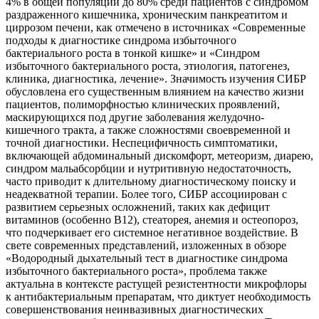
4% в общей популяции до 80% среди пациентов с синдромом
раздраженного кишечника, хроническим панкреатитом и
циррозом печени, как отмечено в источниках «Современные
подходы к диагностике синдрома избыточного
бактериального роста в тонкой кишке» и «Синдром
избыточного бактериального роста, этиология, патогенез,
клиника, диагностика, лечение». Значимость изучения СИБР
обусловлена его существенным влиянием на качество жизни
пациентов, полиморфностью клинических проявлений,
маскирующихся под другие заболевания желудочно-
кишечного тракта, а также сложностями своевременной и
точной диагностики. Неспецифичность симптоматики,
включающей абдоминальный дискомфорт, метеоризм, диарею,
синдром мальабсорбции и нутритивную недостаточность,
часто приводит к длительному диагностическому поиску и
неадекватной терапии. Более того, СИБР ассоциирован с
развитием серьезных осложнений, таких как дефицит
витаминов (особенно В12), стеаторея, анемия и остеопороз,
что подчеркивает его системное негативное воздействие. В
свете современных представлений, изложенных в обзоре
«Водородный дыхательный тест в диагностике синдрома
избыточного бактериального роста», проблема также
актуальна в контексте растущей резистентности микрофлоры
к антибактериальным препаратам, что диктует необходимость
совершенствования неинвазивных диагностических