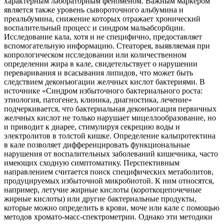
характерным лабораторным феноменом. Важным маркером
является также уровень сывороточного альбумина и
преальбумина, снижение которых отражает хронический
воспалительный процесс и синдром мальабсорбции.
Исследование кала, хотя и не специфично, предоставляет
вспомогательную информацию. Стеаторея, выявляемая при
копрологическом исследовании или количественном
определении жира в кале, свидетельствует о нарушении
переваривания и всасывания липидов, что может быть
следствием деконъюгации желчных кислот бактериями. В
источнике «Синдром избыточного бактериального роста:
этиология, патогенез, клиника, диагностика, лечение»
подчеркивается, что бактериальная деконъюгация первичных
желчных кислот не только нарушает мицеллообразование, но
и приводит к диарее, стимулируя секрецию воды и
электролитов в толстой кишке. Определение кальпротектина
в кале позволяет дифференцировать функциональные
нарушения от воспалительных заболеваний кишечника, часто
имеющих сходную симптоматику. Перспективным
направлением считается поиск специфических метаболитов,
продуцируемых избыточной микробиотой. К ним относятся,
например, летучие жирные кислоты (короткоцепочечные
жирные кислоты) или другие бактериальные продукты,
которые можно определить в крови, моче или кале с помощью
методов хромато-масс-спектрометрии. Однако эти методики