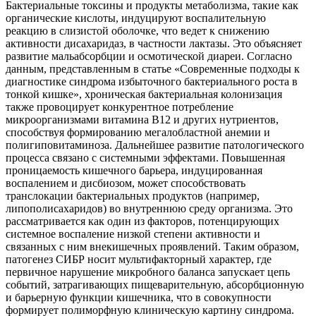
Бактериальные токсины и продукты метаболизма, такие как
органические кислоты, индуцируют воспалительную
реакцию в слизистой оболочке, что ведет к снижению
активности дисахаридаз, в частности лактазы. Это объясняет
развитие мальабсорбции и осмотической диареи. Согласно
данным, представленным в статье «Современные подходы к
диагностике синдрома избыточного бактериального роста в
тонкой кишке», хроническая бактериальная колонизация
также провоцирует конкурентное потребление
микроорганизмами витамина B12 и других нутриентов,
способствуя формированию мегалобластной анемии и
полигиповитаминоза. Дальнейшее развитие патологического
процесса связано с системными эффектами. Повышенная
проницаемость кишечного барьера, индуцированная
воспалением и дисбиозом, может способствовать
транслокации бактериальных продуктов (например,
липополисахаридов) во внутреннюю среду организма. Это
рассматривается как один из факторов, потенцирующих
системное воспаление низкой степени активности и
связанных с ним внекишечных проявлений. Таким образом,
патогенез СИБР носит мультифакторный характер, где
первичное нарушение микробного баланса запускает цепь
событий, затрагивающих пищеварительную, абсорбционную
и барьерную функции кишечника, что в совокупности
формирует полиморфную клиническую картину синдрома.