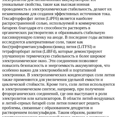
уникальные свойства, такие как высокая ионная
проводимость и электрохимическая стабильность, делают их
незаменимыми для создания эффективных источников тока.
Гексафторфосфат лития (LiPF6) является наиболее
распространенной солью, используемой в коммерческих
батареях благодаря его способности растворять в
органических растворителях и образовывать стабильную
пассивирующую пленку на аноде. В последние годы активно
исследуются альтернативные соли, такие как
бис(трифторметансульфонил)имид лития (LiTFSI) и
тетрафторборат лития (LiBF4), которые демонстрируют
улучшенную термическую стабильность и более широкое
электрохимическое окно. Эти соединения позволяют
повысить безопасность и энергоемкость аккумуляторов, что
особенно важно для электромобилей и портативной
электроники. В электрохимических конденсаторах соли лития
также применяются для увеличения удельной емкости и
циклической стойкости. Кроме того, соли лития используются
в электрохимическом синтезе, например, при получении
фторорганических соединений, где они выступают в роли
электролитов или катализаторов. В области литий-воздушных
и литий-серных батарей соли лития помогают решить
проблемы, связанные с образованием дендритов и
растворением полисульфидов. Таким образом, развитие