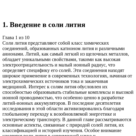
Учебная работа
10 глав
≈9 страниц
5
источников
Создать такую же
Готовая работа по ГОСТу — от 99₽
1
.
Введение в соли лития
Глава
1
из
10
Соли лития представляют собой класс химических
соединений, образованных катионом лития и различными
анионами. Литий, как самый легкий из щелочных металлов,
обладает уникальными свойствами, такими как высокая
электроотрицательность и малый ионный радиус, что
определяет специфику его солей. Эти соединения находят
широкое применение в современных технологиях, начиная от
электрохимических источников тока и заканчивая
медициной. Интерес к солям лития обусловлен их
способностью образовывать стабильные комплексы и высокой
ионной проводимостью, что особенно ценно в разработке
литий-ионных аккумуляторов. В последние десятилетия
исследования в этой области активизировались благодаря
глобальному переходу к возобновляемой энергетике и
электрическому транспорту. В данной главе рассматриваются
основные аспекты, связанные с природой солей лития, их
классификацией и историей изучения. Особое внимание
уделяется роли лития в современной науке и