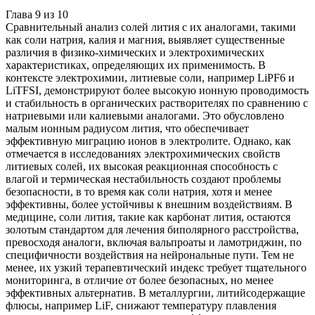
Глава
9
из
10
Сравнительный анализ солей лития с их аналогами, такими
как соли натрия, калия и магния, выявляет существенные
различия в физико-химических и электрохимических
характеристиках, определяющих их применимость. В
контексте электрохимии, литиевые соли, например LiPF6 и
LiTFSI, демонстрируют более высокую ионную проводимость
и стабильность в органических растворителях по сравнению с
натриевыми или калиевыми аналогами. Это обусловлено
малым ионным радиусом лития, что обеспечивает
эффективную миграцию ионов в электролите. Однако, как
отмечается в исследованиях электрохимических свойств
литиевых солей, их высокая реакционная способность с
влагой и термическая нестабильность создают проблемы
безопасности, в то время как соли натрия, хотя и менее
эффективны, более устойчивы к внешним воздействиям. В
медицине, соли лития, такие как карбонат лития, остаются
золотым стандартом для лечения биполярного расстройства,
превосходя аналоги, включая вальпроаты и ламотриджин, по
специфичности воздействия на нейрональные пути. Тем не
менее, их узкий терапевтический индекс требует тщательного
мониторинга, в отличие от более безопасных, но менее
эффективных альтернатив. В металлургии, литийсодержащие
флюсы, например LiF, снижают температуру плавления