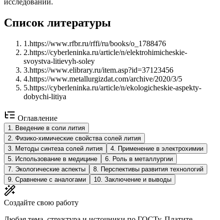
исследований.
Список литературы
1
.
https://www.rfbr.ru/rffi/ru/books/o_1788476
2
.
https://cyberleninka.ru/article/n/elektrohimicheskie-
svoystva-litievyh-soley
3
.
https://www.elibrary.ru/item.asp?id=37123456
4
.
https://www.metallurgizdat.com/archive/2020/3/5
5
.
https://cyberleninka.ru/article/n/ekologicheskie-aspekty-
dobychi-litiya
Оглавление
1
.
Введение в соли лития
2
.
Физико-химические свойства солей лития
3
.
Методы синтеза солей лития
4
.
Применение в электрохимии
5
.
Использование в медицине
6
.
Роль в металлургии
7
.
Экологические аспекты
8
.
Перспективы развития технологий
9
.
Сравнение с аналогами
10
.
Заключение и выводы
Создайте свою работу
Любая тема, структура и источники по ГОСТу. Платите