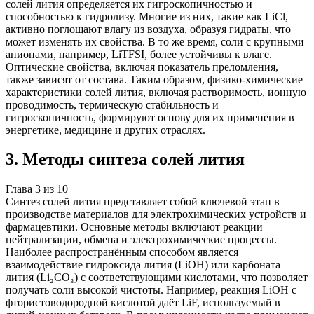
солей лития определяется их гигроскопичностью и
способностью к гидролизу. Многие из них, такие как LiCl,
активно поглощают влагу из воздуха, образуя гидраты, что
может изменять их свойства. В то же время, соли с крупными
анионами, например, LiTFSI, более устойчивы к влаге.
Оптические свойства, включая показатель преломления,
также зависят от состава. Таким образом, физико-химические
характеристики солей лития, включая растворимость, ионную
проводимость, термическую стабильность и
гигроскопичность, формируют основу для их применения в
энергетике, медицине и других отраслях.
3
.
Методы синтеза солей лития
Глава
3
из
10
Синтез солей лития представляет собой ключевой этап в
производстве материалов для электрохимических устройств и
фармацевтики. Основные методы включают реакции
нейтрализации, обмена и электрохимические процессы.
Наиболее распространённым способом является
взаимодействие гидроксида лития (LiOH) или карбоната
лития (Li₂CO₃) с соответствующими кислотами, что позволяет
получать соли высокой чистоты. Например, реакция LiOH с
фтористоводородной кислотой даёт LiF, используемый в