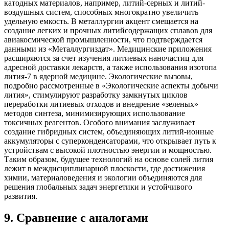
катодных материалов, например, литий-серных и литий-
воздушных систем, способных многократно увеличить
удельную емкость. В металлургии акцент смещается на
создание легких и прочных литийсодержащих сплавов для
авиакосмической промышленности, что подтверждается
данными из «Металлургиздат». Медицинские приложения
расширяются за счет изучения литиевых наночастиц для
адресной доставки лекарств, а также использования изотопа
лития-7 в ядерной медицине. Экологические вызовы,
подробно рассмотренные в «Экологические аспекты добычи
лития», стимулируют разработку замкнутых циклов
переработки литиевых отходов и внедрение «зеленых»
методов синтеза, минимизирующих использование
токсичных реагентов. Особого внимания заслуживает
создание гибридных систем, объединяющих литий-ионные
аккумуляторы с суперконденсаторами, что открывает путь к
устройствам с высокой плотностью энергии и мощностью.
Таким образом, будущее технологий на основе солей лития
лежит в междисциплинарной плоскости, где достижения
химии, материаловедения и экологии объединяются для
решения глобальных задач энергетики и устойчивого
развития.
9
.
Сравнение с аналогами