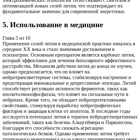
электрохимических технологий тесно связано с синтезом и
оптимизацией новых солей лития, что подтверждает их
фундаментальное значение для современной энергетики.
5
.
Использование в медицине
Глава
5
из
10
Применение солей лития в медицинской практике началось в
середине XX века и стало значимым достижением в
психиатрии. Основным препаратом является карбонат лития,
который эффективен для лечения биполярного аффективного
расстройства. Механизм действия лития до конца не изучен,
однако предполагается, что он влияет на
нейротрансмиттерные системы, стабилизируя настроение и
предотвращая маниакальные и депрессивные эпизоды. Литий
способствует регуляции активности ферментов, таких как
инозитолмонофосфатаза, что влияет на сигнальные пути в
нейронах. Кроме того, он обладает нейропротективными
свойствами, стимулируя выработку нейротрофических
факторов и защищая клетки от апоптоза. В последние годы
исследуется потенциал лития в терапии нейродегенеративных
заболеваний, таких как болезнь Альцгеймера и Паркинсона,
благодаря его способности снижать агрегацию
патологических белков. Однако применение лития требует
тщательного мониторинга из-за узкого терапевтического окна: