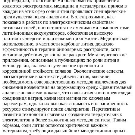
подтвердило, что основными областями их применения
являются электрохимия, медицина и металлургия, причем в
каждой из этих сфер соли лития проявляют специфические
преимущества перед аналогами. В электрохимии, как
показано в работах по электрохимическим свойствам
литиевых солей, они остаются незаменимыми компонентами
литий-ионных аккумуляторов, обеспечивая высокую
плотность энергии и длительный цикл жизни. Медицинское
использование, в частности карбонат лития, доказало
эффективность в терапии биполярных расстройств, хотя
механизм действия до конца не раскрыт. Металлургические
приложения, описанные в публикациях по роли лития в
металлургии, включают улучшение прочности и
коррозионной стойкости сплавов. Экологические аспекты,
рассмотренные в контексте добычи лития, выявили
необходимость совершенствования методов извлечения для
снижения воздействия на окружающую среду. Сравнительный
анализ с аналогами показал, что соли лития часто превосходят
соединения натрия, калия или магния по ключевым
параметрам, однако их высокая стоимость и ограниченность
ресурсов стимулируют поиск альтернатив. Перспективы
развития технологий связаны с созданием твердотельных
электролитов и более экологичных методов синтеза. Таким
образом, соли лития остаются критически важным
материалом, требующим дальнейших междисциплинарных