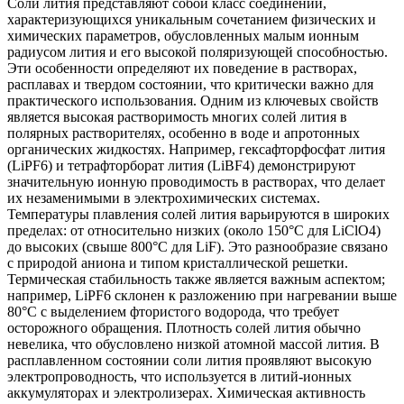
Соли лития представляют собой класс соединений,
характеризующихся уникальным сочетанием физических и
химических параметров, обусловленных малым ионным
радиусом лития и его высокой поляризующей способностью.
Эти особенности определяют их поведение в растворах,
расплавах и твердом состоянии, что критически важно для
практического использования. Одним из ключевых свойств
является высокая растворимость многих солей лития в
полярных растворителях, особенно в воде и апротонных
органических жидкостях. Например, гексафторфосфат лития
(LiPF6) и тетрафторборат лития (LiBF4) демонстрируют
значительную ионную проводимость в растворах, что делает
их незаменимыми в электрохимических системах.
Температуры плавления солей лития варьируются в широких
пределах: от относительно низких (около 150°C для LiClO4)
до высоких (свыше 800°C для LiF). Это разнообразие связано
с природой аниона и типом кристаллической решетки.
Термическая стабильность также является важным аспектом;
например, LiPF6 склонен к разложению при нагревании выше
80°C с выделением фтористого водорода, что требует
осторожного обращения. Плотность солей лития обычно
невелика, что обусловлено низкой атомной массой лития. В
расплавленном состоянии соли лития проявляют высокую
электропроводность, что используется в литий-ионных
аккумуляторах и электролизерах. Химическая активность