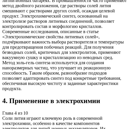
литий-ионных батареях. В промышленности часто применяют
метод двойного разложения, где растворы солей лития
смешивают с растворами других солей, осаждая целевой
продукт. Электрохимический синтез, основанный на
электролизе растворов литиевых соединений, позволяет
контролировать состав и морфологию кристаллов.
Современные исследования, описанные в статье
«Электрохимические свойства литиевых солей»,
подчёркивают важность выбора растворителя и температуры
для предотвращения побочных реакций. Для получения
безводных солей, критичных для электролитов, применяют
вакуумную сушку и кристаллизацию из неводных сред.
Метод золь-гель синтеза используется для создания
наноразмерных частиц, что улучшает их реакционную
способность. Таким образом, разнообразие подходов
позволяет адаптировать синтез под конкретные требования,
обеспечивая высокую чистоту и заданные характеристики
продукта.
4
.
Применение в электрохимии
Глава
4
из
10
Соли лития играют ключевую роль в современной
электрохимии, особенно в качестве компонентов
электролитов для литий-ионных аккумуляторов. Их