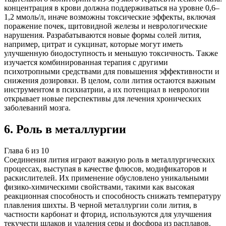
концентрация в крови должна поддерживаться на уровне 0,6–
1,2 ммоль/л, иначе возможны токсические эффекты, включая
поражение почек, щитовидной железы и неврологические
нарушения. Разрабатываются новые формы солей лития,
например, цитрат и сукцинат, которые могут иметь
улучшенную биодоступность и меньшую токсичность. Также
изучается комбинированная терапия с другими
психотропными средствами для повышения эффективности и
снижения дозировки. В целом, соли лития остаются важным
инструментом в психиатрии, а их потенциал в неврологии
открывает новые перспективы для лечения хронических
заболеваний мозга.
6
.
Роль в металлургии
Глава
6
из
10
Соединения лития играют важную роль в металлургических
процессах, выступая в качестве флюсов, модификаторов и
раскислителей. Их применение обусловлено уникальными
физико-химическими свойствами, такими как высокая
реакционная способность и способность снижать температуру
плавления шихты. В черной металлургии соли лития, в
частности карбонат и фторид, используются для улучшения
текучести шлаков и удаления серы и фосфора из расплавов.