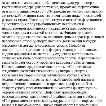
отмечается в монографии «Физическая культура и спорт в
Российской Федерации: состояние, проблемы, перспективы
развития», лишь около 30-40% граждан регулярно занимаются
физической активностью, что значительно ниже показателей
развитых стран. Это свидетельствует о низкой эффективности
существующих популяризационных механизмов и
недостаточной доступности инфраструктуры, особенно в
малых городах и сельской местности. Финансирование
отрасли продолжает носить неравномерный характер, с явным
перекосом в сторону спорта высших достижений в ущерб
массовому и детско-юношескому спорту. Подобная
диспропорция приводит к дефициту квалифицированных
кадров для работы на местах и ухудшению материально-
технической базы объектов массового спорта. Параллельно с
этим набирает остроту проблема кадрового обеспечения.
Исследование, представленное в статье «Современные
тенденции развития физической культуры и спорта»,
указывает на старение педагогического состава, отток
молодых специалистов из-за низкой заработной платы и
недостаточного социального престижа профессии. Это
создает угрозу преемственности и качества физкультурно-
оздоровительной работы. Цифровая трансформация,
рассматриваемая как ключевой драйвер развития в работе
«Цифровизация физической культуры и спорта: современные
вызовы и возможности», также сталкивается с серьезными