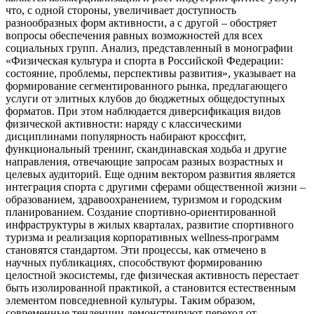
что, с одной стороны, увеличивает доступность
разнообразных форм активности, а с другой – обостряет
вопросы обеспечения равных возможностей для всех
социальных групп. Анализ, представленный в монографии
«Физическая культура и спорта в Российской Федерации:
состояние, проблемы, перспективы развития», указывает на
формирование сегментированного рынка, предлагающего
услуги от элитных клубов до бюджетных общедоступных
форматов. При этом наблюдается диверсификация видов
физической активности: наряду с классическими
дисциплинами популярность набирают кроссфит,
функциональный тренинг, скандинавская ходьба и другие
направления, отвечающие запросам разных возрастных и
целевых аудиторий. Еще одним вектором развития является
интеграция спорта с другими сферами общественной жизни –
образованием, здравоохранением, туризмом и городским
планированием. Создание спортивно-ориентированной
инфраструктуры в жилых кварталах, развитие спортивного
туризма и реализация корпоративных wellness-программ
становятся стандартом. Эти процессы, как отмечено в
научных публикациях, способствуют формированию
целостной экосистемы, где физическая активность перестает
быть изолированной практикой, а становится естественным
элементом повседневной культуры. Таким образом,
современные тенденции демонстрируют переход от