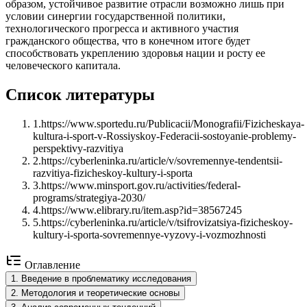
образом, устойчивое развитие отрасли возможно лишь при
условии синергии государственной политики,
технологического прогресса и активного участия
гражданского общества, что в конечном итоге будет
способствовать укреплению здоровья нации и росту ее
человеческого капитала.
Список литературы
1
.
https://www.sportedu.ru/Publicacii/Monografii/Fizicheskaya-
kultura-i-sport-v-Rossiyskoy-Federacii-sostoyanie-problemy-
perspektivy-razvitiya
2
.
https://cyberleninka.ru/article/v/sovremennye-tendentsii-
razvitiya-fizicheskoy-kultury-i-sporta
3
.
https://www.minsport.gov.ru/activities/federal-
programs/strategiya-2030/
4
.
https://www.elibrary.ru/item.asp?id=38567245
5
.
https://cyberleninka.ru/article/v/tsifrovizatsiya-fizicheskoy-
kultury-i-sporta-sovremennye-vyzovy-i-vozmozhnosti
Оглавление
1
.
Введение в проблематику исследования
2
.
Методология и теоретические основы