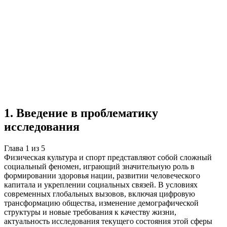
Учебная работа
5 глав
≈8 страниц
5 источников
Создать такую же
Готовая работа по ГОСТу — от 99₽
1
.
Введение в проблематику
исследования
Глава
1
из
5
Физическая культура и спорт представляют собой сложный
социальный феномен, играющий значительную роль в
формировании здоровья нации, развитии человеческого
капитала и укреплении социальных связей. В условиях
современных глобальных вызовов, включая цифровую
трансформацию общества, изменение демографической
структуры и новые требования к качеству жизни,
актуальность исследования текущего состояния этой сферы