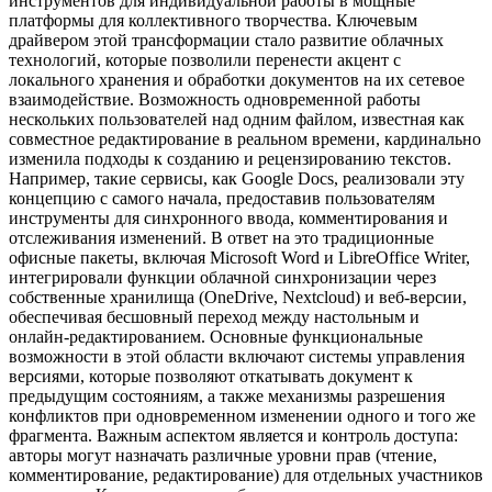
инструментов для индивидуальной работы в мощные
платформы для коллективного творчества. Ключевым
драйвером этой трансформации стало развитие облачных
технологий, которые позволили перенести акцент с
локального хранения и обработки документов на их сетевое
взаимодействие. Возможность одновременной работы
нескольких пользователей над одним файлом, известная как
совместное редактирование в реальном времени, кардинально
изменила подходы к созданию и рецензированию текстов.
Например, такие сервисы, как Google Docs, реализовали эту
концепцию с самого начала, предоставив пользователям
инструменты для синхронного ввода, комментирования и
отслеживания изменений. В ответ на это традиционные
офисные пакеты, включая Microsoft Word и LibreOffice Writer,
интегрировали функции облачной синхронизации через
собственные хранилища (OneDrive, Nextcloud) и веб-версии,
обеспечивая бесшовный переход между настольным и
онлайн-редактированием. Основные функциональные
возможности в этой области включают системы управления
версиями, которые позволяют откатывать документ к
предыдущим состояниям, а также механизмы разрешения
конфликтов при одновременном изменении одного и того же
фрагмента. Важным аспектом является и контроль доступа:
авторы могут назначать различные уровни прав (чтение,
комментирование, редактирование) для отдельных участников