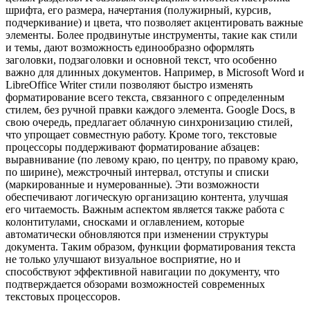
шрифта, его размера, начертания (полужирный, курсив,
подчеркивание) и цвета, что позволяет акцентировать важные
элементы. Более продвинутые инструменты, такие как стили
и темы, дают возможность единообразно оформлять
заголовки, подзаголовки и основной текст, что особенно
важно для длинных документов. Например, в Microsoft Word и
LibreOffice Writer стили позволяют быстро изменять
форматирование всего текста, связанного с определенным
стилем, без ручной правки каждого элемента. Google Docs, в
свою очередь, предлагает облачную синхронизацию стилей,
что упрощает совместную работу. Кроме того, текстовые
процессоры поддерживают форматирование абзацев:
выравнивание (по левому краю, по центру, по правому краю,
по ширине), межстрочный интервал, отступы и списки
(маркированные и нумерованные). Эти возможности
обеспечивают логическую организацию контента, улучшая
его читаемость. Важным аспектом является также работа с
колонтитулами, сносками и оглавлением, которые
автоматически обновляются при изменении структуры
документа. Таким образом, функции форматирования текста
не только улучшают визуальное восприятие, но и
способствуют эффективной навигации по документу, что
подтверждается обзорами возможностей современных
текстовых процессоров.