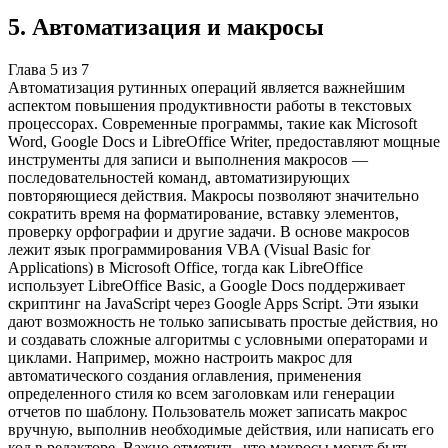
5
.
Автоматизация и макросы
Глава
5
из
7
Автоматизация рутинных операций является важнейшим
аспектом повышения продуктивности работы в текстовых
процессорах. Современные программы, такие как Microsoft
Word, Google Docs и LibreOffice Writer, предоставляют мощные
инструменты для записи и выполнения макросов —
последовательностей команд, автоматизирующих
повторяющиеся действия. Макросы позволяют значительно
сократить время на форматирование, вставку элементов,
проверку орфографии и другие задачи. В основе макросов
лежит язык программирования VBA (Visual Basic for
Applications) в Microsoft Office, тогда как LibreOffice
использует LibreOffice Basic, а Google Docs поддерживает
скриптинг на JavaScript через Google Apps Script. Эти языки
дают возможность не только записывать простые действия, но
и создавать сложные алгоритмы с условными операторами и
циклами. Например, можно настроить макрос для
автоматического создания оглавления, применения
определенного стиля ко всем заголовкам или генерации
отчетов по шаблону. Пользователь может записать макрос
вручную, выполнив необходимые действия, или написать его
код в редакторе. Важно отметить, что макросы могут быть