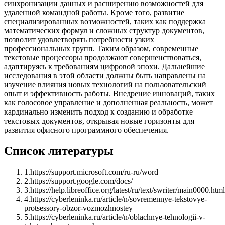
синхронизации данных и расширению возможностей для
удаленной командной работы. Кроме того, развитие
специализированных возможностей, таких как поддержка
математических формул и сложных структур документов,
позволит удовлетворять потребности узких
профессиональных групп. Таким образом, современные
текстовые процессоры продолжают совершенствоваться,
адаптируясь к требованиям цифровой эпохи. Дальнейшие
исследования в этой области должны быть направлены на
изучение влияния новых технологий на пользовательский
опыт и эффективность работы. Внедрение инноваций, таких
как голосовое управление и дополненная реальность, может
кардинально изменить подход к созданию и обработке
текстовых документов, открывая новые горизонты для
развития офисного программного обеспечения.
Список литературы
1
.
https://support.microsoft.com/ru-ru/word
2
.
https://support.google.com/docs/
3
.
https://help.libreoffice.org/latest/ru/text/swriter/main0000.html
4
.
https://cyberleninka.ru/article/n/sovremennye-tekstovye-
protsessory-obzor-vozmozhnostey
5
.
https://cyberleninka.ru/article/n/oblachnye-tehnologii-v-