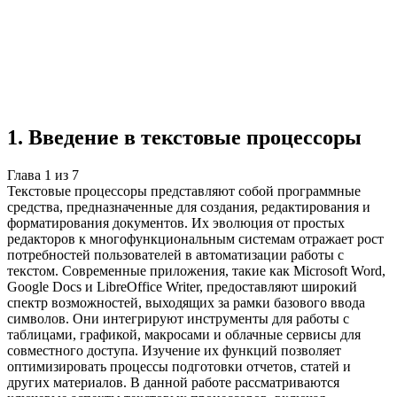
Учебная работа
7 глав
≈7 страниц
5 источников
Создать такую же
Готовая работа по ГОСТу — от 99₽
1
.
Введение в текстовые процессоры
Глава
1
из
7
Текстовые процессоры представляют собой программные
средства, предназначенные для создания, редактирования и
форматирования документов. Их эволюция от простых
редакторов к многофункциональным системам отражает рост
потребностей пользователей в автоматизации работы с
текстом. Современные приложения, такие как Microsoft Word,
Google Docs и LibreOffice Writer, предоставляют широкий
спектр возможностей, выходящих за рамки базового ввода
символов. Они интегрируют инструменты для работы с
таблицами, графикой, макросами и облачные сервисы для
совместного доступа. Изучение их функций позволяет
оптимизировать процессы подготовки отчетов, статей и
других материалов. В данной работе рассматриваются