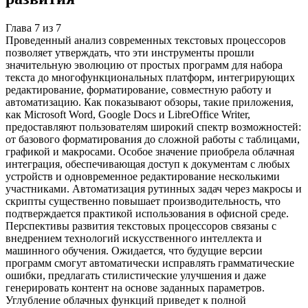
Глава
7
из
7
Проведенный анализ современных текстовых процессоров
позволяет утверждать, что эти инструменты прошли
значительную эволюцию от простых программ для набора
текста до многофункциональных платформ, интегрирующих
редактирование, форматирование, совместную работу и
автоматизацию. Как показывают обзоры, такие приложения,
как Microsoft Word, Google Docs и LibreOffice Writer,
предоставляют пользователям широкий спектр возможностей:
от базового форматирования до сложной работы с таблицами,
графикой и макросами. Особое значение приобрела облачная
интеграция, обеспечивающая доступ к документам с любых
устройств и одновременное редактирование несколькими
участниками. Автоматизация рутинных задач через макросы и
скрипты существенно повышает производительность, что
подтверждается практикой использования в офисной среде.
Перспективы развития текстовых процессоров связаны с
внедрением технологий искусственного интеллекта и
машинного обучения. Ожидается, что будущие версии
программ смогут автоматически исправлять грамматические
ошибки, предлагать стилистические улучшения и даже
генерировать контент на основе заданных параметров.
Углубление облачных функций приведет к полной