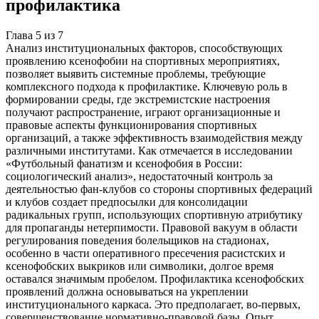
профилактика
Глава
5
из
7
Анализ институциональных факторов, способствующих
проявлению ксенофобии на спортивных мероприятиях,
позволяет выявить системные проблемы, требующие
комплексного подхода к профилактике. Ключевую роль в
формировании среды, где экстремистские настроения
получают распространение, играют организационные и
правовые аспекты функционирования спортивных
организаций, а также эффективность взаимодействия между
различными институтами. Как отмечается в исследовании
«Футбольный фанатизм и ксенофобия в России:
социологический анализ», недостаточный контроль за
деятельностью фан-клубов со стороны спортивных федераций
и клубов создает предпосылки для консолидации
радикальных групп, использующих спортивную атрибутику
для пропаганды нетерпимости. Правовой вакуум в области
регулирования поведения болельщиков на стадионах,
особенно в части оперативного пресечения расистских и
ксенофобских выкриков или символики, долгое время
оставался значимым пробелом. Профилактика ксенофобских
проявлений должна основываться на укреплении
институционального каркаса. Это предполагает, во-первых,
совершенствование нормативно-правовой базы. Опыт