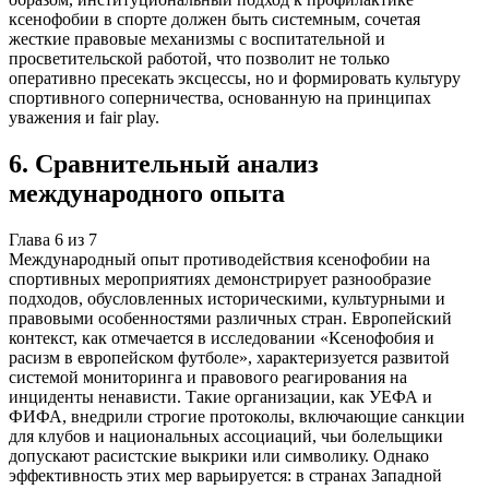
ксенофобии в спорте должен быть системным, сочетая
жесткие правовые механизмы с воспитательной и
просветительской работой, что позволит не только
оперативно пресекать эксцессы, но и формировать культуру
спортивного соперничества, основанную на принципах
уважения и fair play.
6
.
Сравнительный анализ
международного опыта
Глава
6
из
7
Международный опыт противодействия ксенофобии на
спортивных мероприятиях демонстрирует разнообразие
подходов, обусловленных историческими, культурными и
правовыми особенностями различных стран. Европейский
контекст, как отмечается в исследовании «Ксенофобия и
расизм в европейском футболе», характеризуется развитой
системой мониторинга и правового реагирования на
инциденты ненависти. Такие организации, как УЕФА и
ФИФА, внедрили строгие протоколы, включающие санкции
для клубов и национальных ассоциаций, чьи болельщики
допускают расистские выкрики или символику. Однако
эффективность этих мер варьируется: в странах Западной