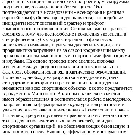
агрессивных националистических настроений, маскируемых
под групповую солидарность болельщиков. Это
подтверждается и в исследовании «Ксенофобия и расизм в
европейском футболе», где подчеркивается, что подобные
инциденты носят системный характер и требуют
комплексного противодействия. Основные выводы работы
сводятся к тому, что ксенофобские проявления укоренены в
специфической субкультуре спортивного фанатизма,
используют символику и ритуалы для легитимации, а их
профилактика затруднена из-за слабой координации между
правоохранительными органами, спортивными федерациями
и клубами. На основе проведенного анализа, включая
изучение международного опыта и институциональных
факторов, сформулирован ряд практических рекомендаций.
Во-первых, необходима разработка и внедрение единых
стандартов мониторинга и реагирования на инциденты
ненависти на всех спортивных объектах, как это предлагается
в документах Минспорта. Во-вторых, ключевое значение
имеет образовательная и воспитательная работа с молодежью,
направленная на формирование культуры толерантности и
уважения, что отражено в материалах «Психологии и права».
В-третьих, требуется усиление правовой ответственности не
только для непосредственных нарушителей, но и для
спортивных организаций, не обеспечивающих безопасную и
инклюзивную среду. Наконец, эффективным инструментом