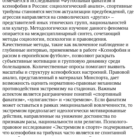
отмечается в исследовании «Футбольный фанатизм и
ксенофобия в России: социологический анализ», спортивные
трибуны становятся местом актуализации предубеждений, где
агрессия направляется на символических «других» –
представителей иных этнических групп, национальностей
или культур. Методологически изучение данного феномена
опирается на междисциплинарный синтез, сочетающий
методы социологии, психологии и правоведения.
Качественные методы, такие как включенное наблюдение и
глубинные интервью, применяемые в работе «Ксенофобия и
расизм в европейском футболе», позволяют раскрыть
субъективные мотивации и групповую динамику среди
болельщиков. Количественные опросы помогают выявить
масштабы и структуру ксенофобских настроений. Правовой
анализ, представленный в материалах Минспорта, дает
возможность оценить нормативно-правовые механизмы
противодействия экстремизму на стадионах. Важным
аспектом является разграничение понятий «спортивный
фанатизм», «хулиганство» и «экстремизм». Если фанатизм
может оставаться в рамках эмоциональной вовлеченности, то
экстремизм предполагает идеологически мотивированные
действия, направленные на унижение достоинства по
признакам расы, национальности или религии. Психолого-
правовое исследование «Экстремизм в спорте» подчеркивает,
что ксенофобия на трибунах часто является не спонтанной