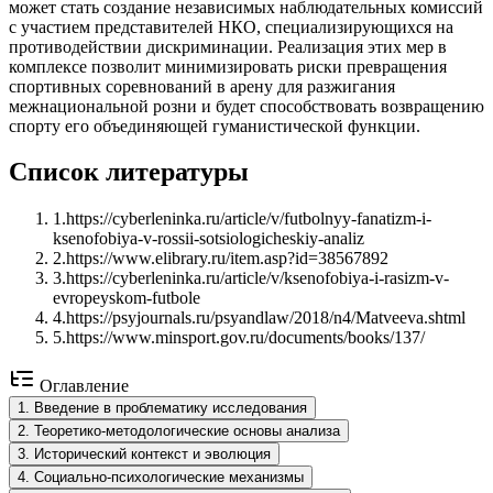
может стать создание независимых наблюдательных комиссий
с участием представителей НКО, специализирующихся на
противодействии дискриминации. Реализация этих мер в
комплексе позволит минимизировать риски превращения
спортивных соревнований в арену для разжигания
межнациональной розни и будет способствовать возвращению
спорту его объединяющей гуманистической функции.
Список литературы
1
.
https://cyberleninka.ru/article/v/futbolnyy-fanatizm-i-
ksenofobiya-v-rossii-sotsiologicheskiy-analiz
2
.
https://www.elibrary.ru/item.asp?id=38567892
3
.
https://cyberleninka.ru/article/v/ksenofobiya-i-rasizm-v-
evropeyskom-futbole
4
.
https://psyjournals.ru/psyandlaw/2018/n4/Matveeva.shtml
5
.
https://www.minsport.gov.ru/documents/books/137/
Оглавление
1
.
Введение в проблематику исследования
2
.
Теоретико-методологические основы анализа
3
.
Исторический контекст и эволюция
4
.
Социально-психологические механизмы