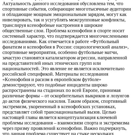
Актуальность данного исследования обусловлена тем, что
спортивные события, собирающие многотысячные аудитории
и обладающие мощным эмоциональным зарядом, могут как
нивелировать, так и усугублять межгрупповые конфликты,
транслируя ксенофобные настроения в широкие
общественные слои. Проблема ксенофобии в спорте носит
системный характер, что подтверждается многочисленными
исследованиями. Как отмечается в работе «Футбольный
фанатизм и ксенофобия в России: социологический анализ»,
спортивные мероприятия, особенно футбольные матчи,
зачастую становятся катализатором агрессии, направленной
на представителей иных этнических групп или
национальностей. Это явление не является исключительно
российской спецификой. Материалы исследования
«Ксенофобия и расизм в европейском футболе»
демонстрируют, что подобные инциденты широко
распространены на стадионах по всей Европе, принимая
различные формы – от оскорбительных выкриков и лозунгов
до актов физического насилия. Таким образом, спортивный
экстремизм, укорененный в ксенофобских установках,
представляет собой транснациональный вызов. Целью
настоящей главы является концептуализация ключевой
проблемы исследования – взаимосвязи спорта и экстремизма
через призму проявлений ксенофобии. Важно подчеркнуть,
что данная проблема существует на стыке нескольких