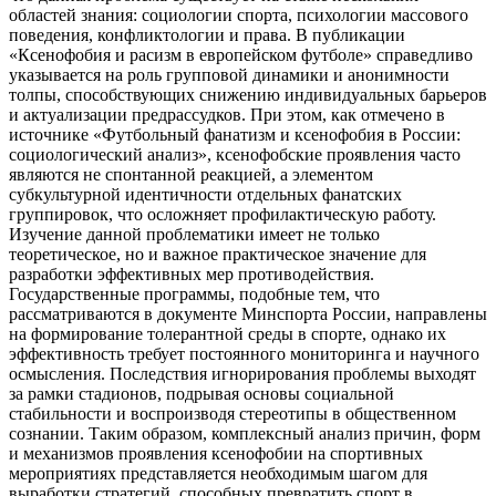
областей знания: социологии спорта, психологии массового
поведения, конфликтологии и права. В публикации
«Ксенофобия и расизм в европейском футболе» справедливо
указывается на роль групповой динамики и анонимности
толпы, способствующих снижению индивидуальных барьеров
и актуализации предрассудков. При этом, как отмечено в
источнике «Футбольный фанатизм и ксенофобия в России:
социологический анализ», ксенофобские проявления часто
являются не спонтанной реакцией, а элементом
субкультурной идентичности отдельных фанатских
группировок, что осложняет профилактическую работу.
Изучение данной проблематики имеет не только
теоретическое, но и важное практическое значение для
разработки эффективных мер противодействия.
Государственные программы, подобные тем, что
рассматриваются в документе Минспорта России, направлены
на формирование толерантной среды в спорте, однако их
эффективность требует постоянного мониторинга и научного
осмысления. Последствия игнорирования проблемы выходят
за рамки стадионов, подрывая основы социальной
стабильности и воспроизводя стереотипы в общественном
сознании. Таким образом, комплексный анализ причин, форм
и механизмов проявления ксенофобии на спортивных
мероприятиях представляется необходимым шагом для
выработки стратегий, способных превратить спорт в