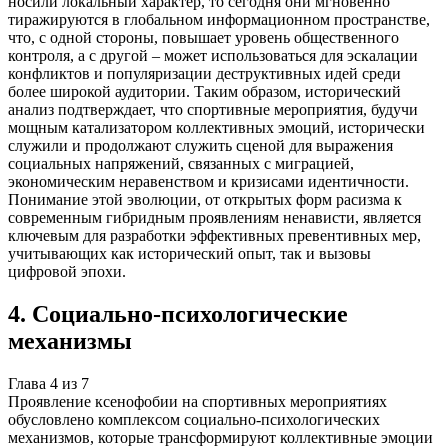
носили локальный характер, то сегодня они мгновенно
тиражируются в глобальном информационном пространстве,
что, с одной стороны, повышает уровень общественного
контроля, а с другой – может использоваться для эскалации
конфликтов и популяризации деструктивных идей среди
более широкой аудитории. Таким образом, исторический
анализ подтверждает, что спортивные мероприятия, будучи
мощным катализатором коллективных эмоций, исторически
служили и продолжают служить сценой для выражения
социальных напряжений, связанных с миграцией,
экономическим неравенством и кризисами идентичности.
Понимание этой эволюции, от открытых форм расизма к
современным гибридным проявлениям ненависти, является
ключевым для разработки эффективных превентивных мер,
учитывающих как исторический опыт, так и вызовы
цифровой эпохи.
4
.
Социально-психологические
механизмы
Глава
4
из
7
Проявление ксенофобии на спортивных мероприятиях
обусловлено комплексом социально-психологических
механизмов, которые трансформируют коллективные эмоции