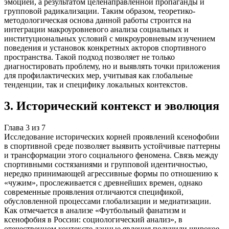
эмоцией, а результатом целенаправленной пропаганды и
групповой радикализации. Таким образом, теоретико-
методологическая основа данной работы строится на
интеграции макроуровневого анализа социальных и
институциональных условий с микроуровневым изучением
поведения и установок конкретных акторов спортивного
пространства. Такой подход позволяет не только
диагностировать проблему, но и выявлять точки приложения
для профилактических мер, учитывая как глобальные
тенденции, так и специфику локальных контекстов.
3
.
Исторический контекст и эволюция
Глава
3
из
7
Исследование исторических корней проявлений ксенофобии
в спортивной среде позволяет выявить устойчивые паттерны
и трансформации этого социального феномена. Связь между
спортивными состязаниями и групповой идентичностью,
нередко принимающей агрессивные формы по отношению к
«чужим», прослеживается с древнейших времен, однако
современные проявления отличаются спецификой,
обусловленной процессами глобализации и медиатизации.
Как отмечается в анализе «Футбольный фанатизм и
ксенофобия в России: социологический анализ», в
отечественном контексте данные явления получили широкое