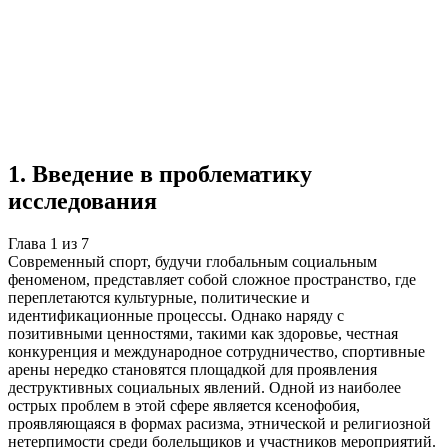
Учебная работа
7 глав
≈10 страниц
5
источников
Создать такую же
Готовая работа по ГОСТу — от 99₽
1
.
Введение в проблематику
исследования
Глава
1
из
7
Современный спорт, будучи глобальным социальным
феноменом, представляет собой сложное пространство, где
переплетаются культурные, политические и
идентификационные процессы. Однако наряду с
позитивными ценностями, такими как здоровье, честная
конкуренция и международное сотрудничество, спортивные
арены нередко становятся площадкой для проявления
деструктивных социальных явлений. Одной из наиболее
острых проблем в этой сфере является ксенофобия,
проявляющаяся в формах расизма, этнической и религиозной
нетерпимости среди болельщиков и участников мероприятий.