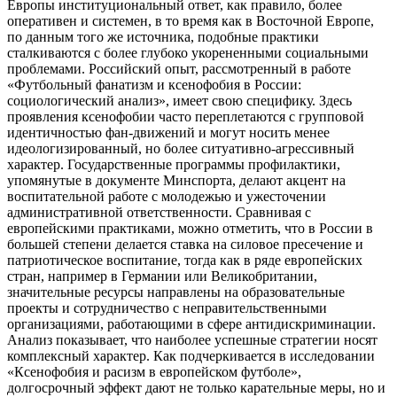
Европы институциональный ответ, как правило, более
оперативен и системен, в то время как в Восточной Европе,
по данным того же источника, подобные практики
сталкиваются с более глубоко укорененными социальными
проблемами. Российский опыт, рассмотренный в работе
«Футбольный фанатизм и ксенофобия в России:
социологический анализ», имеет свою специфику. Здесь
проявления ксенофобии часто переплетаются с групповой
идентичностью фан-движений и могут носить менее
идеологизированный, но более ситуативно-агрессивный
характер. Государственные программы профилактики,
упомянутые в документе Минспорта, делают акцент на
воспитательной работе с молодежью и ужесточении
административной ответственности. Сравнивая с
европейскими практиками, можно отметить, что в России в
большей степени делается ставка на силовое пресечение и
патриотическое воспитание, тогда как в ряде европейских
стран, например в Германии или Великобритании,
значительные ресурсы направлены на образовательные
проекты и сотрудничество с неправительственными
организациями, работающими в сфере антидискриминации.
Анализ показывает, что наиболее успешные стратегии носят
комплексный характер. Как подчеркивается в исследовании
«Ксенофобия и расизм в европейском футболе»,
долгосрочный эффект дают не только карательные меры, но и