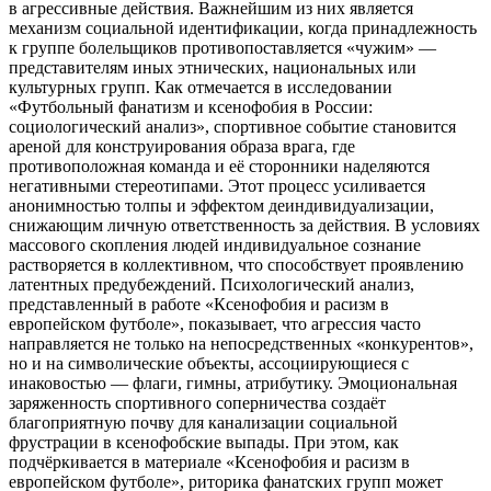
в агрессивные действия. Важнейшим из них является
механизм социальной идентификации, когда принадлежность
к группе болельщиков противопоставляется «чужим» —
представителям иных этнических, национальных или
культурных групп. Как отмечается в исследовании
«Футбольный фанатизм и ксенофобия в России:
социологический анализ», спортивное событие становится
ареной для конструирования образа врага, где
противоположная команда и её сторонники наделяются
негативными стереотипами. Этот процесс усиливается
анонимностью толпы и эффектом деиндивидуализации,
снижающим личную ответственность за действия. В условиях
массового скопления людей индивидуальное сознание
растворяется в коллективном, что способствует проявлению
латентных предубеждений. Психологический анализ,
представленный в работе «Ксенофобия и расизм в
европейском футболе», показывает, что агрессия часто
направляется не только на непосредственных «конкурентов»,
но и на символические объекты, ассоциирующиеся с
инаковостью — флаги, гимны, атрибутику. Эмоциональная
заряженность спортивного соперничества создаёт
благоприятную почву для канализации социальной
фрустрации в ксенофобские выпады. При этом, как
подчёркивается в материале «Ксенофобия и расизм в
европейском футболе», риторика фанатских групп может