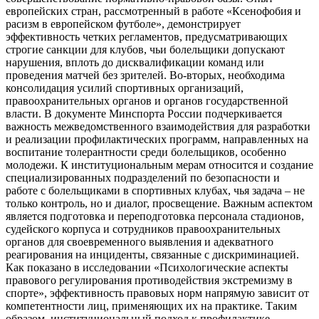
европейских стран, рассмотренный в работе «Ксенофобия и
расизм в европейском футболе», демонстрирует
эффективность четких регламентов, предусматривающих
строгие санкции для клубов, чьи болельщики допускают
нарушения, вплоть до дисквалификации команд или
проведения матчей без зрителей. Во-вторых, необходима
консолидация усилий спортивных организаций,
правоохранительных органов и органов государственной
власти. В документе Минспорта России подчеркивается
важность межведомственного взаимодействия для разработки
и реализации профилактических программ, направленных на
воспитание толерантности среди болельщиков, особенно
молодежи. К институциональным мерам относится и создание
специализированных подразделений по безопасности и
работе с болельщиками в спортивных клубах, чья задача – не
только контроль, но и диалог, просвещение. Важным аспектом
является подготовка и переподготовка персонала стадионов,
судейского корпуса и сотрудников правоохранительных
органов для своевременного выявления и адекватного
реагирования на инциденты, связанные с дискриминацией.
Как показано в исследовании «Психологические аспекты
правового регулирования противодействия экстремизму в
спорте», эффективность правовых норм напрямую зависит от
компетентности лиц, применяющих их на практике. Таким
образом, институциональный подход к профилактике