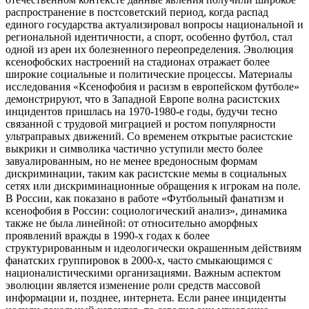
распространение в постсоветский период, когда распад
единого государства актуализировал вопросы национальной и
региональной идентичности, а спорт, особенно футбол, стал
одной из арен их болезненного переопределения. Эволюция
ксенофобских настроений на стадионах отражает более
широкие социальные и политические процессы. Материалы
исследования «Ксенофобия и расизм в европейском футболе»
демонстрируют, что в Западной Европе волна расистских
инцидентов пришлась на 1970-1980-е годы, будучи тесно
связанной с трудовой миграцией и ростом популярности
ультраправых движений. Со временем открытые расистские
выкрики и символика частично уступили место более
завуалированным, но не менее вредоносным формам
дискриминации, таким как расистские мемы в социальных
сетях или дискриминационные обращения к игрокам на поле.
В России, как показано в работе «Футбольный фанатизм и
ксенофобия в России: социологический анализ», динамика
также не была линейной: от относительно аморфных
проявлений вражды в 1990-х годах к более
структурированным и идеологически окрашенным действиям
фанатских группировок в 2000-х, часто смыкающимся с
националистическими организациями. Важным аспектом
эволюции является изменение роли средств массовой
информации и, позднее, интернета. Если ранее инциденты