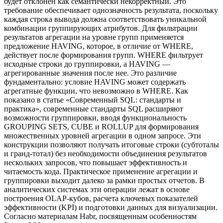
будет отклонен как семантически некорректный. Это
требование обеспечивает однозначность результата, поскольку
каждая строка вывода должна соответствовать уникальной
комбинации группирующих атрибутов. Для фильтрации
результатов агрегации на уровне групп применяется
предложение HAVING, которое, в отличие от WHERE,
действует после формирования групп. WHERE фильтрует
исходные строки до группировки, а HAVING —
агрегированные значения после нее. Это различие
фундаментально: условие HAVING может содержать
агрегатные функции, что невозможно в WHERE. Как
показано в статье «Современный SQL: стандарты и
практика», современные стандарты SQL расширяют
возможности группировки, вводя функциональность
GROUPING SETS, CUBE и ROLLUP для формирования
множественных уровней агрегации в одном запросе. Эти
конструкции позволяют получать итоговые строки (субтоталы
и гранд-тотал) без необходимости объединения результатов
нескольких запросов, что повышает эффективность и
читаемость кода. Практическое применение агрегации и
группировки выходит далеко за рамки простых отчетов. В
аналитических системах эти операции лежат в основе
построения OLAP-кубов, расчета ключевых показателей
эффективности (KPI) и подготовки данных для визуализации.
Согласно материалам Habr, посвященным особенностям