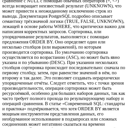
сравнение с NULL с помощью обычных операторов (=, <>)
всегда возвращает неизвестный результат (UNKNOWN), что
может привести к неожиданному исключению строк из
вывода. Документация PostgreSQL подробно описывает
семантику трёхзначной логики (TRUE, FALSE, UNKNOWN),
лежащей в основе работы WHERE, что критически важно для
написания корректных запросов. Сортировка, или
упорядочивание результатов, выполняется с помощью
предложения ORDER BY. Оно определяет один или
несколько столбцов (или выражений), по которым
производится сортировка. По умолчанию сортировка
осуществляется по возрастанию (ASC), но может быть явно
указана и по убыванию (DESC). При указании нескольких
столбцов сортировка происходит последовательно: сначала по
первому столбцу, затем, при равенстве значений в нём, по
второму и так далее. Это позволяет создавать иерархически
упорядоченные отчёты. Следует отметить, что с точки зрения
производительности, операция сортировки может быть
ресурсоёмкой, особенно для больших наборов данных, так как
часто требует полного прохода по результирующему набору и
операций сравнения. В статье «Современный SQL: стандарты
и практика» подчёркивается, что хотя ORDER BY является
мощным инструментом представления данных, его
необдуманное использование в подзапросах или сложных
соединениях может негативно сказаться на времени