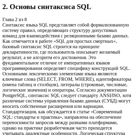
2
.
Основы синтаксиса SQL
Глава
2
из
8
Синтаксис языка SQL представляет собой формализованную
систему правил, определяющих структуру допустимых
команд для взаимодействия с реляционными базами данных.
Как отмечается в работе «SQL для простых смертных»,
базовый синтаксис SQL строится на принципе
декларативности, где пользователь описывает желаемый
результат, а не алгоритм его достижения. Это
фундаментальное отличие от императивных языков
программирования определяет специфику конструкций SQL.
Основными лексическими элементами языка являются
ключевые слова (SELECT, FROM, WHERE), идентификаторы
(имена таблиц и столбцов), литералы (строковые, числовые,
логические значения) и операторы. Согласно документации
PostgreSQL, синтаксис SQL следует стандарту ANSI/ISO, хотя
различные системы управления базами данных (СУБД) могут
вносить собственные расширения или вариации.
Стандартизация, как обсуждается в статье «Современный
SQL: стандарты и практика», направлена на обеспечение
переносимости запросов между разными платформами,
однако на практике разработчикам часто приходится
учитывать диалектные особенности. Логическая структура