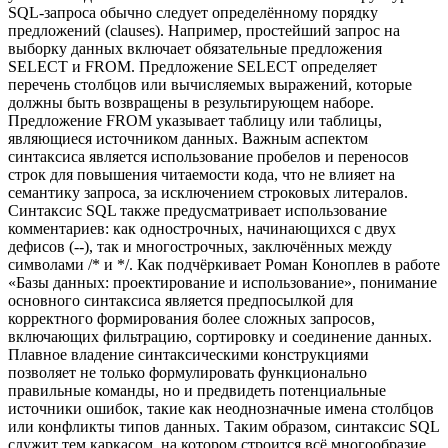
SQL-запроса обычно следует определённому порядку
предложений (clauses). Например, простейший запрос на
выборку данных включает обязательные предложения
SELECT и FROM. Предложение SELECT определяет
перечень столбцов или вычисляемых выражений, которые
должны быть возвращены в результирующем наборе.
Предложение FROM указывает таблицу или таблицы,
являющиеся источником данных. Важным аспектом
синтаксиса является использование пробелов и переносов
строк для повышения читаемости кода, что не влияет на
семантику запроса, за исключением строковых литералов.
Синтаксис SQL также предусматривает использование
комментариев: как однострочных, начинающихся с двух
дефисов (--), так и многострочных, заключённых между
символами /* и */. Как подчёркивает Роман Коноплев в работе
«Базы данных: проектирование и использование», понимание
основного синтаксиса является предпосылкой для
корректного формирования более сложных запросов,
включающих фильтрацию, сортировку и соединение данных.
Плавное владение синтаксическими конструкциями
позволяет не только формулировать функционально
правильные команды, но и предвидеть потенциальные
источники ошибок, такие как неоднозначные имена столбцов
или конфликты типов данных. Таким образом, синтаксис SQL
служит тем каркасом, на котором строится всё многообразие