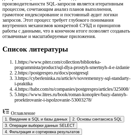
производительности SQL-запросов является итеративным
процессом, сочетающим анализ планов выполнения,
грамотное индексирование и постоянный аудит логики
запросов. Этот процесс требует глубокого понимания
внутренних механизмов конкретной СУБД и принципов
работы с данными, что в конечном итоге позволяет создавать
отзывчивые и масштабируемые приложения.
Список литературы
1
.
https://www.piter.com/collection/biblioteka-
programmista/product/sql-dlya-prostyh-smertnyh-4-e-izdanie
2
.
https://postgrespro.ru/docs/postgresql
3
.
https://cyberleninka.ru/article/v/sovremennyy-sql-standarty-
i-praktika
4
.
https://habr.com/ru/companies/postgrespro/articles/325008/
5
.
https://www.litres.ru/book/roman-konoplev/bazy-dannyh-
proektirovanie-i-ispolzovanie-53003278/
Оглавление
1
.
Введение в SQL и базы данных
2
.
Основы синтаксиса SQL
3
.
Операции выборки данных SELECT
4
.
Фильтрация и сортировка результатов