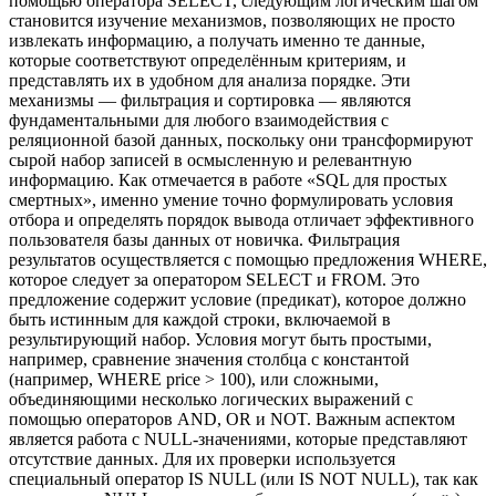
помощью оператора SELECT, следующим логическим шагом
становится изучение механизмов, позволяющих не просто
извлекать информацию, а получать именно те данные,
которые соответствуют определённым критериям, и
представлять их в удобном для анализа порядке. Эти
механизмы — фильтрация и сортировка — являются
фундаментальными для любого взаимодействия с
реляционной базой данных, поскольку они трансформируют
сырой набор записей в осмысленную и релевантную
информацию. Как отмечается в работе «SQL для простых
смертных», именно умение точно формулировать условия
отбора и определять порядок вывода отличает эффективного
пользователя базы данных от новичка. Фильтрация
результатов осуществляется с помощью предложения WHERE,
которое следует за оператором SELECT и FROM. Это
предложение содержит условие (предикат), которое должно
быть истинным для каждой строки, включаемой в
результирующий набор. Условия могут быть простыми,
например, сравнение значения столбца с константой
(например, WHERE price > 100), или сложными,
объединяющими несколько логических выражений с
помощью операторов AND, OR и NOT. Важным аспектом
является работа с NULL-значениями, которые представляют
отсутствие данных. Для их проверки используется
специальный оператор IS NULL (или IS NOT NULL), так как