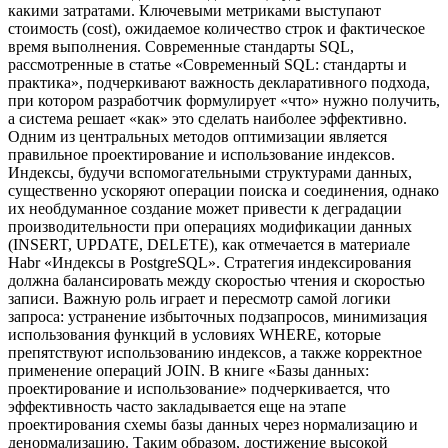
какими затратами. Ключевыми метриками выступают
стоимость (cost), ожидаемое количество строк и фактическое
время выполнения. Современные стандарты SQL,
рассмотренные в статье «Современный SQL: стандарты и
практика», подчеркивают важность декларативного подхода,
при котором разработчик формулирует «что» нужно получить,
а система решает «как» это сделать наиболее эффективно.
Одним из центральных методов оптимизации является
правильное проектирование и использование индексов.
Индексы, будучи вспомогательными структурами данных,
существенно ускоряют операции поиска и соединения, однако
их необдуманное создание может привести к деградации
производительности при операциях модификации данных
(INSERT, UPDATE, DELETE), как отмечается в материале
Habr «Индексы в PostgreSQL». Стратегия индексирования
должна балансировать между скоростью чтения и скоростью
записи. Важную роль играет и пересмотр самой логики
запроса: устранение избыточных подзапросов, минимизация
использования функций в условиях WHERE, которые
препятствуют использованию индексов, а также корректное
применение операций JOIN. В книге «Базы данных:
проектирование и использование» подчеркивается, что
эффективность часто закладывается еще на этапе
проектирования схемы базы данных через нормализацию и
денормализацию. Таким образом, достижение высокой