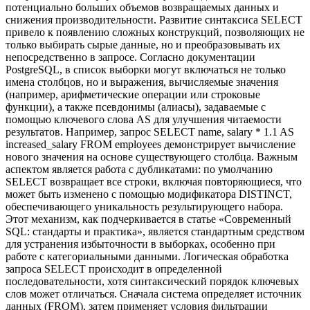
потенциально больших объемов возвращаемых данных и
снижения производительности. Развитие синтаксиса SELECT
привело к появлению сложных конструкций, позволяющих не
только выбирать сырые данные, но и преобразовывать их
непосредственно в запросе. Согласно документации
PostgreSQL, в список выборки могут включаться не только
имена столбцов, но и выражения, вычисляемые значения
(например, арифметические операции или строковые
функции), а также псевдонимы (алиасы), задаваемые с
помощью ключевого слова AS для улучшения читаемости
результатов. Например, запрос SELECT name, salary * 1.1 AS
increased_salary FROM employees демонстрирует вычисление
нового значения на основе существующего столбца. Важным
аспектом является работа с дубликатами: по умолчанию
SELECT возвращает все строки, включая повторяющиеся, что
может быть изменено с помощью модификатора DISTINCT,
обеспечивающего уникальность результирующего набора.
Этот механизм, как подчеркивается в статье «Современный
SQL: стандарты и практика», является стандартным средством
для устранения избыточности в выборках, особенно при
работе с категориальными данными. Логическая обработка
запроса SELECT происходит в определенной
последовательности, хотя синтаксический порядок ключевых
слов может отличаться. Сначала система определяет источник
данных (FROM), затем применяет условия фильтрации