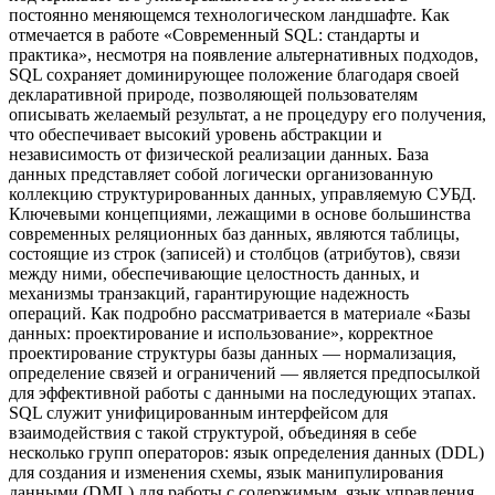
постоянно меняющемся технологическом ландшафте. Как
отмечается в работе «Современный SQL: стандарты и
практика», несмотря на появление альтернативных подходов,
SQL сохраняет доминирующее положение благодаря своей
декларативной природе, позволяющей пользователям
описывать желаемый результат, а не процедуру его получения,
что обеспечивает высокий уровень абстракции и
независимость от физической реализации данных. База
данных представляет собой логически организованную
коллекцию структурированных данных, управляемую СУБД.
Ключевыми концепциями, лежащими в основе большинства
современных реляционных баз данных, являются таблицы,
состоящие из строк (записей) и столбцов (атрибутов), связи
между ними, обеспечивающие целостность данных, и
механизмы транзакций, гарантирующие надежность
операций. Как подробно рассматривается в материале «Базы
данных: проектирование и использование», корректное
проектирование структуры базы данных — нормализация,
определение связей и ограничений — является предпосылкой
для эффективной работы с данными на последующих этапах.
SQL служит унифицированным интерфейсом для
взаимодействия с такой структурой, объединяя в себе
несколько групп операторов: язык определения данных (DDL)
для создания и изменения схемы, язык манипулирования
данными (DML) для работы с содержимым, язык управления