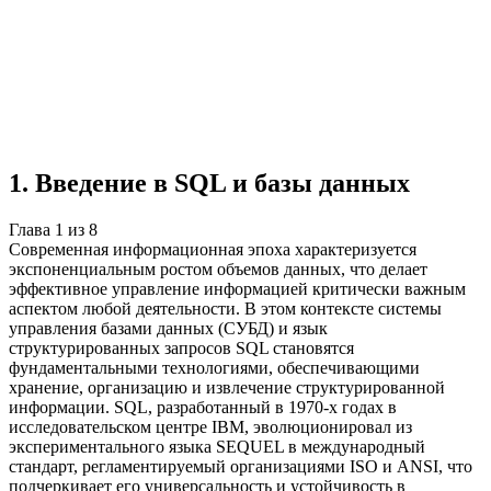
Учебная работа
8 глав
≈14 страниц
5
источников
Создать такую же
Готовая работа по ГОСТу — от 99₽
1
.
Введение в SQL и базы данных
Глава
1
из
8
Современная информационная эпоха характеризуется
экспоненциальным ростом объемов данных, что делает
эффективное управление информацией критически важным
аспектом любой деятельности. В этом контексте системы
управления базами данных (СУБД) и язык
структурированных запросов SQL становятся
фундаментальными технологиями, обеспечивающими
хранение, организацию и извлечение структурированной
информации. SQL, разработанный в 1970-х годах в
исследовательском центре IBM, эволюционировал из
экспериментального языка SEQUEL в международный
стандарт, регламентируемый организациями ISO и ANSI, что
подчеркивает его универсальность и устойчивость в