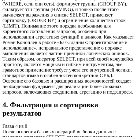
(WHERE, если они есть), формирует группы (GROUP BY),
фильтрует эти группы (HAVING), и только после этого
вычисляет выражения в списке SELECT, применяет
сортировку (ORDER BY) и ограничение количества строк
(LIMIT). Понимание этого порядка необходимо для
корректного составления запросов, особенно при
использовании агрегатных функций и алиасов. Как указывает
Роман Коноплев в работе «Базы данных: проектирование и
использование», неправильное представление о порядке
выполнения является частой причиной логических ошибок.
Таким образом, оператор SELECT, при всей своей кажущейся
простоте, является мощным и гибким инструментом, чье
грамотное применение требует учета его внутренней логики,
стандартов языка и особенностей конкретной СУБД.
Освоение его базовых и расширенных возможностей создает
необходимый фундамент для реализации более сложных
запросов, включающих соединения, агрегацию и подзапросы.
4
.
Фильтрация и сортировка
результатов
Глава
4
из
8
После освоения базовых операций выборки данных с