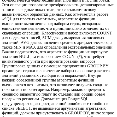
осуществляется через механизмы агрегации и группировки.
Эти операции позволяют преобразовывать детализированные
записи в сводные показатели, что составляет основу
аналитической обработки данных. Как отмечается в работе
«SQL для простых смертных», агрегатные функции
выполняют вычисления над набором строк, возвращая
единственное значение, что принципиально отличает их от
скалярных операций. Классический набор включает COUNT
для подсчета записей, SUM для суммирования числовых
значений, AVG для вычисления среднего арифметического, а
также MIN и MAX для определения экстремальных значений.
Важно подчеркнуть, что агрегатные функции игнорируют
значения NULL, за исключением COUNT(*), что требует
внимательного учета при проектировании запросов.
Группировка данных с помощью предложения GROUP BY
организует строки в логические наборы на основе равенства
значений указанных столбцов или выражений. Внутри
каждой образованной группы агрегатные функции
вычисляются независимо, что позволяет получать сводные
показатели по категориям. Например, можно определить
среднюю заработную плату по отделам или общий объем
продаж по регионам. Документация PostgreSQL
предупреждает о распространенной ошибке: все столбцы в
списке SELECT, не являющиеся аргументами агрегатных
функций, должны присутствовать в GROUP BY, иначе запрос