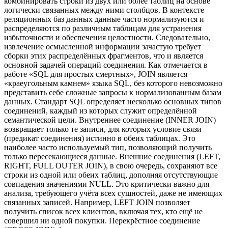
комбинировать строки из двух или более таблиц на основе
логически связанных между ними столбцов. В контексте
реляционных баз данных данные часто нормализуются и
распределяются по различным таблицам для устранения
избыточности и обеспечения целостности. Следовательно,
извлечение осмысленной информации зачастую требует
сборки этих распределённых фрагментов, что и является
основной задачей операций соединения. Как отмечается в
работе «SQL для простых смертных», JOIN является
«краеугольным камнем» языка SQL, без которого невозможно
представить себе сложные запросы к нормализованным базам
данных. Стандарт SQL определяет несколько основных типов
соединений, каждый из которых служит определённой
семантической цели. Внутреннее соединение (INNER JOIN)
возвращает только те записи, для которых условие связи
(предикат соединения) истинно в обеих таблицах. Это
наиболее часто используемый тип, позволяющий получить
только пересекающиеся данные. Внешние соединения (LEFT,
RIGHT, FULL OUTER JOIN), в свою очередь, сохраняют все
строки из одной или обеих таблиц, дополняя отсутствующие
совпадения значениями NULL. Это критически важно для
анализа, требующего учёта всех сущностей, даже не имеющих
связанных записей. Например, LEFT JOIN позволяет
получить список всех клиентов, включая тех, кто ещё не
совершил ни одной покупки. Перекрёстное соединение