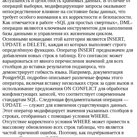
актуальность и целостность хранимых данных. В отличие от
операций выборки, модифицирующие запросы оказывают
непосредственное влияние на состояние базы данных, что
требует особого внимания к их корректности и безопасности.
Как отмечается в работе «SQL для простых смертных», DML-
операции являются ключевым инструментом для наполнения
базы данными и управления их жизненным циклом.
Основными командами этой категории являются INSERT,
UPDATE и DELETE, каждая из которых выполняет строго
определённую функцию. Оператор INSERT предназначен для
добавления новых строк в таблицу. Его синтаксис может
варьироваться от явного перечисления значений для всех
столбцов до вставки результатов подзапроса, что
демонстрирует гибкость языка. Например, документация
PostgreSQL подробно описывает различные формы этого
оператора, включая вставку нескольких строк за один вызов и
использование предложения ON CONFLICT для обработки
конфликтующих записей, что соответствует современным
стандартам SQL. Следующая фундаментальная операция —
UPDATE — служит для изменения существующих данных.
Этот оператор модифицирует значения указанных столбцов в
строках, отобранных с помощью условия WHERE.
Отсутствие корректного условия WHERE может привести к
массовому обновлению всех строк таблицы, что является
частой причиной ошибок. Поэтому, как подчёркивается в