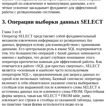
операций по извлечению и манипуляции данными, а его
чёткое усвоение закладывает фундамент для эффективной
работы с реляционными системами.
3
.
Операции выборки данных SELECT
Глава
3
из
8
Оператор SELECT представляет собой фундаментальный
механизм извлечения информации из реляционных баз
данных, формируя основу для взаимодействия с хранимыми
данными. Его центральная роль в языке SQL подчеркивается
тем, что большинство операций с базой данных начинаются
именно с выборки, что делает глубокое понимание этого
оператора критически важным для эффективной работы. Как
отмечается в работе «SQL для простых смертных», SELECT
является «основным и наиболее часто используемым
оператором SQL», предназначенным для запроса данных из
одной или нескольких таблиц. Базовый синтаксис оператора
включает в себя обязательное указание списка выбираемых
столбцов или выражений после ключевого слова SELECT и
источника данных после ключевого слова FROM. Простейшая
форма запроса, такая как SELECT * FROM table_name,
извлекает все строки и столбцы из указанной таблицы, однако
на практике такая форма используется редко из-за