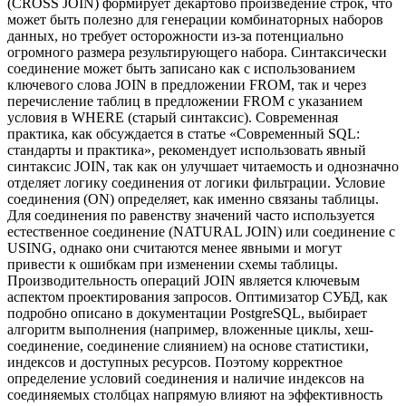
(CROSS JOIN) формирует декартово произведение строк, что
может быть полезно для генерации комбинаторных наборов
данных, но требует осторожности из-за потенциально
огромного размера результирующего набора. Синтаксически
соединение может быть записано как с использованием
ключевого слова JOIN в предложении FROM, так и через
перечисление таблиц в предложении FROM с указанием
условия в WHERE (старый синтаксис). Современная
практика, как обсуждается в статье «Современный SQL:
стандарты и практика», рекомендует использовать явный
синтаксис JOIN, так как он улучшает читаемость и однозначно
отделяет логику соединения от логики фильтрации. Условие
соединения (ON) определяет, как именно связаны таблицы.
Для соединения по равенству значений часто используется
естественное соединение (NATURAL JOIN) или соединение с
USING, однако они считаются менее явными и могут
привести к ошибкам при изменении схемы таблицы.
Производительность операций JOIN является ключевым
аспектом проектирования запросов. Оптимизатор СУБД, как
подробно описано в документации PostgreSQL, выбирает
алгоритм выполнения (например, вложенные циклы, хеш-
соединение, соединение слиянием) на основе статистики,
индексов и доступных ресурсов. Поэтому корректное
определение условий соединения и наличие индексов на
соединяемых столбцах напрямую влияют на эффективность