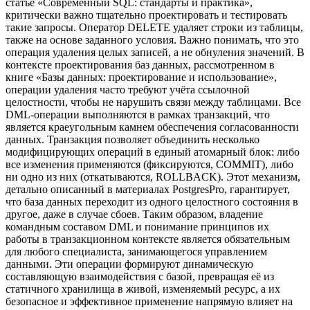
статье «Современный SQL: стандарты и практика»,
критически важно тщательно проектировать и тестировать
такие запросы. Оператор DELETE удаляет строки из таблицы,
также на основе заданного условия. Важно понимать, что это
операция удаления целых записей, а не обнуления значений. В
контексте проектирования баз данных, рассмотренном в
книге «Базы данных: проектирование и использование»,
операции удаления часто требуют учёта ссылочной
целостности, чтобы не нарушить связи между таблицами. Все
DML-операции выполняются в рамках транзакций, что
является краеугольным камнем обеспечения согласованности
данных. Транзакция позволяет объединить несколько
модифицирующих операций в единый атомарный блок: либо
все изменения применяются (фиксируются, COMMIT), либо
ни одно из них (откатываются, ROLLBACK). Этот механизм,
детально описанный в материалах PostgresPro, гарантирует,
что база данных переходит из одного целостного состояния в
другое, даже в случае сбоев. Таким образом, владение
командным составом DML и понимание принципов их
работы в транзакционном контексте является обязательным
для любого специалиста, занимающегося управлением
данными. Эти операции формируют динамическую
составляющую взаимодействия с базой, превращая её из
статичного хранилища в живой, изменяемый ресурс, а их
безопасное и эффективное применение напрямую влияет на