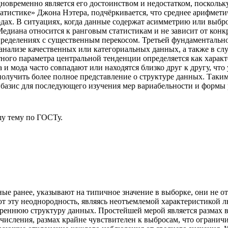
новременно является его достоинством и недостатком, поскольк
атистике» Джона Нэтера, подчёркивается, что среднее арифмет
одах. В ситуациях, когда данные содержат асимметрию или выбр
едиана относится к ранговым статистикам и не зависит от конк
ределениях с существенным перекосом. Третьей фундаментально
анализе качественных или категориальных данных, а также в сл
ного параметра центральной тенденции определяется как характ
и мода часто совпадают или находятся близко друг к другу, ч
 получить более полное представление о структуре данных. Так
 базис для последующего изучения мер вариабельности и формы 
у тему
по ГОСТу.
ые ранее, указывают на типичное значение в выборке, они не о
т эту неоднородность, являясь неотъемлемой характеристикой л
треннюю структуру данных. Простейшей мерой является размах 
исления, размах крайне чувствителен к выбросам, что ограничи