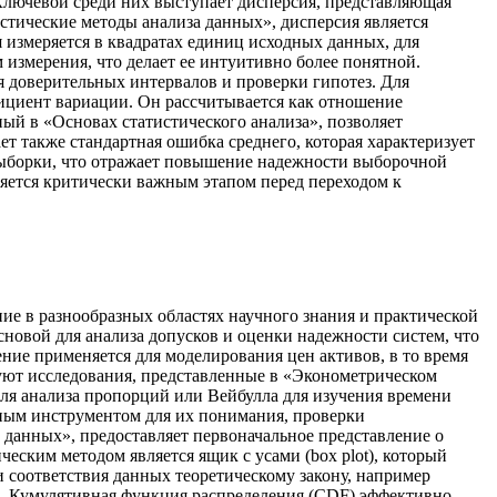
лючевой среди них выступает дисперсия, представляющая
стические методы анализа данных», дисперсия является
 измеряется в квадратах единиц исходных данных, для
 измерения, что делает ее интуитивно более понятной.
ия доверительных интервалов и проверки гипотез. Для
ициент вариации. Он рассчитывается как отношение
ый в «Основах статистического анализа», позволяет
т также стандартная ошибка среднего, которая характеризует
 выборки, что отражает повышение надежности выборочной
ляется критически важным этапом перед переходом к
ие в разнообразных областях научного знания и практической
сновой для анализа допусков и оценки надежности систем, что
ние применяется для моделирования цен активов, в то время
вуют исследования, представленные в «Эконометрическом
для анализа пропорций или Вейбулла для изучения времени
ным инструментом для их понимания, проверки
 данных», предоставляет первоначальное представление о
еским методом является ящик с усами (box plot), который
и соответствия данных теоретическому закону, например
ие. Кумулятивная функция распределения (CDF) эффективно