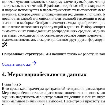
включая чувствительность к каждому элементу выборки, что од
экстремальных значений. В работах, подобных «Прикладной ст
и широко используется в параметрических статистических мет
значение, которое делит упорядоченный ряд данных пополам. М
предпочтительной для описания центральной тенденции в расп
значение в выборке. Особую значимость мода приобретает при 
на наличие нескольких субпопуляций в данных. Выбор конкрет
симметричных унимодальных распределениях среднее, медиана 
эти меры расходятся, и их совместное рассмотрение позволяет
взаимозаменяемыми, а скорее дополняют друг друга, формируя
Понравилась структура?
ИИ напишет такую же работу на
ваш
Создать такую же
4
.
Меры вариабельности данных
Глава
4
из
5
В то время как параметры центральной тенденции, рассмотренн
Меры вариабельности, или рассеяния, количественно описываю
оценить надежность мер центральной тенденции и понять вну
минимальным значениями в выборке. Несмотря на простоту выч