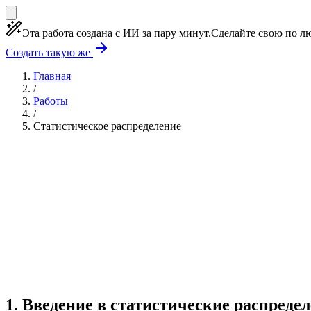
Эта работа создана с ИИ за пару минут.
Сделайте свою по лю
Создать такую же
Главная
/
Работы
/
Статистическое распределение
Учебная работа
5 глав
≈7 страниц
0 источников
Создать такую же
Готовая работа по ГОСТу — от 99₽
1
.
Введение в статистические распреде