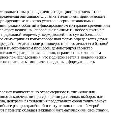
Основные типы распределений традиционно разделяют на
аспределения описывают случайные величины, принимающие
делирующее количество успехов в серии независимых
ания редких событий в фиксированном интервале времени или
ктеризуют величины, способные принимать любое значение в
й предельной теореме, утверждающей, что сумма большого
го симметричная колоколообразная форма определяется двумя
ределённом диапазоне равновероятны, что делает его базовой
и в пуассоновском процессе, демонстрируя свойство
езное для моделирования величин, ограниченных конечным
дпосылок исследования, что подчёркивается в академических
ватно описывать эмпирические данные, формулировать
зволяют количественно охарактеризовать типичное или
 являются ключевыми при сравнении различных выборок или
ла, центральная тенденция представляет собой точку, вокруг
Наиболее распространённой и интуитивно понятной мерой
Этот параметр обладает важными математическими свойствами,