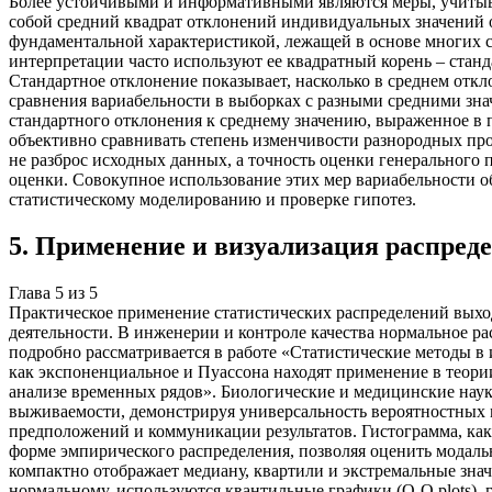
Более устойчивыми и информативными являются меры, учитыва
собой средний квадрат отклонений индивидуальных значений от
фундаментальной характеристикой, лежащей в основе многих с
интерпретации часто используют ее квадратный корень – станд
Стандартное отклонение показывает, насколько в среднем откл
сравнения вариабельности в выборках с разными средними зн
стандартного отклонения к среднему значению, выраженное в п
объективно сравнивать степень изменчивости разнородных про
не разброс исходных данных, а точность оценки генерального
оценки. Совокупное использование этих мер вариабельности о
статистическому моделированию и проверке гипотез.
5
.
Применение и визуализация распред
Глава
5
из
5
Практическое применение статистических распределений выход
деятельности. В инженерии и контроле качества нормальное ра
подробно рассматривается в работе «Статистические методы в
как экспоненциальное и Пуассона находят применение в теори
анализе временных рядов». Биологические и медицинские наук
выживаемости, демонстрируя универсальность вероятностных 
предположений и коммуникации результатов. Гистограмма, как 
форме эмпирического распределения, позволяя оценить модаль
компактно отображает медиану, квартили и экстремальные знач
нормальному, используются квантильные графики (Q-Q plots),