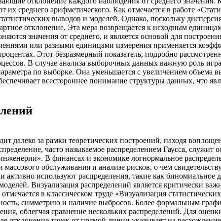
ющие отклонение каждого наблюдения от среднего значения. К
 их среднего арифметического. Как отмечается в работе «Стати
татистических выводов и моделей. Однако, поскольку дисперсия
артное отклонение. Эта мера возвращается к исходным единицам
оняются значения от среднего, и является основой для построен
ачениями или разными единицами измерения применяется коэфф
роцентах. Этот безразмерный показатель, подробно рассмотренн
цессов. В случае анализа выборочных данных важную роль играе
 параметра по выборке. Она уменьшается с увеличением объема
беспечивает всестороннее понимание структуры данных, что яв
елений
ит далеко за рамки теоретических построений, находя воплощен
спределение, часто называемое распределением Гаусса, служит о
 инженерии». В финансах и экономике логнормальное распределе
и массового обслуживания и анализе рисков, о чем свидетельст
и активно используют распределения, такие как биномиальное 
моделей. Визуализация распределений является критически важ
отмечается в классическом труде «Визуализация статистических
ность, симметрию и наличие выбросов. Более формальным графич
ения, облегчая сравнение нескольких распределений. Для оценк
 где отклонение точек от прямой линии указывает на расхожден