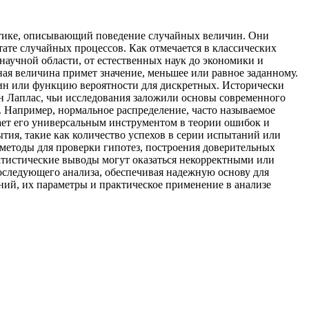
стике, описывающий поведение случайных величин. Они
ате случайных процессов. Как отмечается в классических
аучной области, от естественных наук до экономики и
ная величина примет значение, меньшее или равное заданному.
ин или функцию вероятности для дискретных. Исторически
н Лаплас, чьи исследования заложили основы современного
. Например, нормальное распределение, часто называемое
лает его универсальным инструментом в теории ошибок и
тия, такие как количество успехов в серии испытаний или
 методы для проверки гипотез, построения доверительных
татистические выводы могут оказаться некорректными или
оследующего анализа, обеспечивая надежную основу для
ий, их параметры и практическое применение в анализе