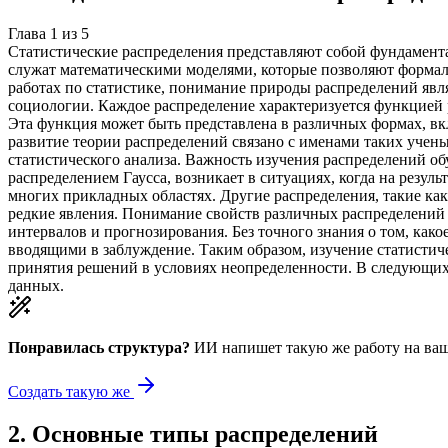
Глава
1
из
5
Статистические распределения представляют собой фундамент
служат математическими моделями, которые позволяют формали
работах по статистике, понимание природы распределений явл
социологии. Каждое распределение характеризуется функцией р
Эта функция может быть представлена в различных формах, в
развитие теории распределений связано с именами таких учен
статистического анализа. Важность изучения распределений о
распределением Гаусса, возникает в ситуациях, когда на резу
многих прикладных областях. Другие распределения, такие ка
редкие явления. Понимание свойств различных распределений 
интервалов и прогнозирования. Без точного знания о том, ка
вводящими в заблуждение. Таким образом, изучение статистич
принятия решений в условиях неопределенности. В следующих 
данных.
Понравилась структура?
ИИ напишет такую же работу на
ваш
Создать такую же
2
.
Основные типы распределений