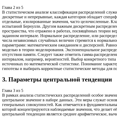
Глава
2
из
5
В статистическом анализе классификация распределений служ
дискретные и непрерывные, каждая категория обладает спец
отдельные, изолированные значения, часто целочисленные. Кл
испытаний Бернулли. Другим важным дискретным распределени
пространства, что отражено в работах, посвящённых теории в
заданном интервале. Нормальное распределение, или распредел
числа независимых случайных величин стремится к нормально
параметрами: математическим ожиданием и дисперсией. Равноме
моделью в теории моделирования. Экспоненциальное распреде
отсутствия памяти. Следует также отметить гамма-распределе
интервалом, например, вероятностей. Выбор конкретного типа
источниках по математической статистике. Понимание характ
гипотезы и выбирать корректные статистические методы для п
3
.
Параметры центральной тенденции
Глава
3
из
5
В рамках анализа статистических распределений особое значе
центральное значение в наборе данных. Эти меры служат осн
генеральных совокупностей. Как отмечается в фундаментальных
которой концентрируются наблюдаемые значения, что делает е
центральной тенденции является среднее арифметическое, вычи