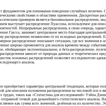
ит фундаментом для понимания поведения случайных величин. 
ифическими свойствами и областями применения. Дискретные р
ассическим примером является биномиальное распределение, мо
ем выступает распределение Пуассона, используемое для опис
ероятностей. Непрерывные распределения, в свою очередь, хара
ение Гаусса, занимает центральное место благодаря центрально
му распределению независимо от их исходных распределений. Е
рное распределение описывает ситуации, где все значения в оп
ление широко применяется для анализа времени между событиям
ние, обобщающее экспоненциальное, и бета-распределение, пол
 распределения зависит от природы данных и теоретических пре
еристик основных распределений позволяет исследователю адек
оследующего анализа.
ние приобретают параметры центральной тенденции, которые по
овой для описания положения распределения на числовой оси и
 трудах, таких как «Статистика для исследований» Уэйна Дэние
ё отправной точкой для дальнейшего статистического анализа. 
сляемое как сумма всех значений, делённая на их количество. 