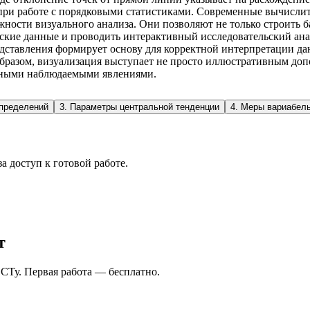
 при работе с порядковыми статистиками. Современные вычислит
жности визуального анализа. Они позволяют не только строить 
ские данные и проводить интерактивный исследовательский анал
дставления формирует основу для корректной интерпретации да
разом, визуализация выступает не просто иллюстративным допо
ьными наблюдаемыми явлениями.
пределений
3
.
Параметры центральной тенденции
4
.
Меры вариабель
а доступ к готовой работе.
т
СТу. Первая работа — бесплатно.