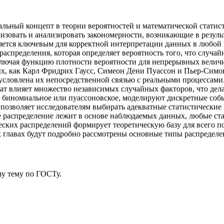
альный концепт в теории вероятностей и математической стати
зовать и анализировать закономерности, возникающие в результ
яется ключевым для корректной интерпретации данных в любой н
аспределения, которая определяет вероятность того, что случай
ключая функцию плотности вероятности для непрерывных велич
ых, как Карл Фридрих Гаусс, Симеон Дени Пуассон и Пьер-Симо
бусловлена их непосредственной связью с реальными процессами
льтат влияет множество независимых случайных факторов, что де
к биномиальное или пуассоновское, моделируют дискретные собы
позволяет исследователям выбирать адекватные статистические
кое распределение лежит в основе наблюдаемых данных, любые с
еских распределений формирует теоретическую базу для всего п
главах будут подробно рассмотрены основные типы распределен
у тему
по ГОСТу.