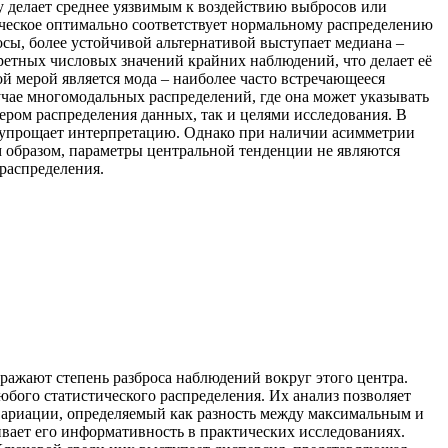
у делает среднее уязвимым к воздействию выбросов или
ическое оптимально соответствует нормальному распределению
осы, более устойчивой альтернативой выступает медиана –
ретных числовых значений крайних наблюдений, что делает её
й мерой является мода – наиболее часто встречающееся
учае многомодальных распределений, где она может указывать
ером распределения данных, так и целями исследования. В
то упрощает интерпретацию. Однако при наличии асимметрии
им образом, параметры центральной тенденции не являются
распределения.
тражают степень разброса наблюдений вокруг этого центра.
юбого статистического распределения. Их анализ позволяет
вариации, определяемый как разность между максимальным и
вает его информативность в практических исследованиях.