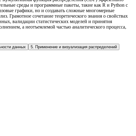
ельные среды и программные пакеты, такие как R и Python с
базовые графики, но и создавать сложные многомерные
из. Грамотное сочетание теоретического знания о свойствах
нных, валидации статистических моделей и принятия
лнением, а неотъемлемой частью аналитического процесса,
ности данных
5
.
Применение и визуализация распределений