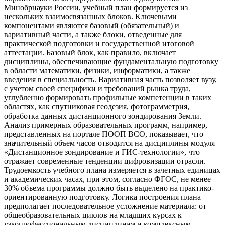
Минобрнауки России, учебный план формируется из
нескольких взаимосвязанных блоков. Ключевыми
компонентами являются базовый (обязательный) и
вариативный части, а также блоки, отведенные для
практической подготовки и государственной итоговой
аттестации. Базовый блок, как правило, включает
дисциплины, обеспечивающие фундаментальную подготовку
в области математики, физики, информатики, а также
введения в специальность. Вариативная часть позволяет вузу,
с учетом своей специфики и требований рынка труда,
углубленно формировать профильные компетенции в таких
областях, как спутниковая геодезия, фотограмметрия,
обработка данных дистанционного зондирования Земли.
Анализ примерных образовательных программ, например,
представленных на портале ПООП ВСО, показывает, что
значительный объем часов отводится на дисциплины модуля
«Дистанционное зондирование и ГИС-технологии», что
отражает современные тенденции цифровизации отрасли.
Трудоемкость учебного плана измеряется в зачетных единицах
и академических часах, при этом, согласно ФГОС, не менее
30% объема программы должно быть выделено на практико-
ориентированную подготовку. Логика построения плана
предполагает последовательное усложнение материала: от
общеобразовательных циклов на младших курсах к
узкопрофессиональным дисциплинам и комплексным