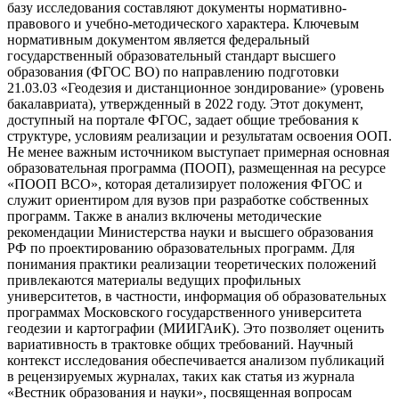
базу исследования составляют документы нормативно-
правового и учебно-методического характера. Ключевым
нормативным документом является федеральный
государственный образовательный стандарт высшего
образования (ФГОС ВО) по направлению подготовки
21.03.03 «Геодезия и дистанционное зондирование» (уровень
бакалавриата), утвержденный в 2022 году. Этот документ,
доступный на портале ФГОС, задает общие требования к
структуре, условиям реализации и результатам освоения ООП.
Не менее важным источником выступает примерная основная
образовательная программа (ПООП), размещенная на ресурсе
«ПООП ВСО», которая детализирует положения ФГОС и
служит ориентиром для вузов при разработке собственных
программ. Также в анализ включены методические
рекомендации Министерства науки и высшего образования
РФ по проектированию образовательных программ. Для
понимания практики реализации теоретических положений
привлекаются материалы ведущих профильных
университетов, в частности, информация об образовательных
программах Московского государственного университета
геодезии и картографии (МИИГАиК). Это позволяет оценить
вариативность в трактовке общих требований. Научный
контекст исследования обеспечивается анализом публикаций
в рецензируемых журналах, таких как статья из журнала
«Вестник образования и науки», посвященная вопросам