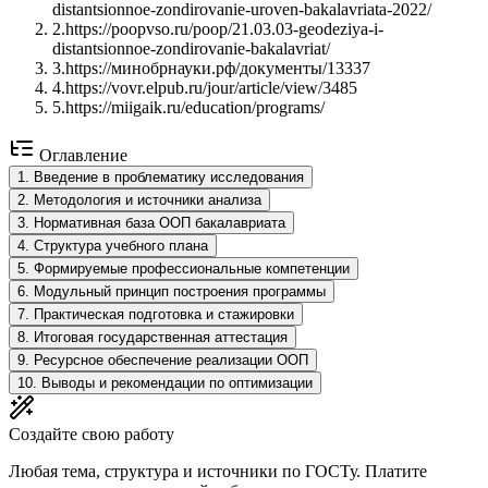
distantsionnoe-zondirovanie-uroven-bakalavriata-2022/
2
.
https://poopvso.ru/poop/21.03.03-geodeziya-i-
distantsionnoe-zondirovanie-bakalavriat/
3
.
https://минобрнауки.рф/документы/13337
4
.
https://vovr.elpub.ru/jour/article/view/3485
5
.
https://miigaik.ru/education/programs/
Оглавление
1
.
Введение в проблематику исследования
2
.
Методология и источники анализа
3
.
Нормативная база ООП бакалавриата
4
.
Структура учебного плана
5
.
Формируемые профессиональные компетенции
6
.
Модульный принцип построения программы
7
.
Практическая подготовка и стажировки
8
.
Итоговая государственная аттестация
9
.
Ресурсное обеспечение реализации ООП
10
.
Выводы и рекомендации по оптимизации
Создайте свою работу
Любая тема, структура и источники по ГОСТу. Платите