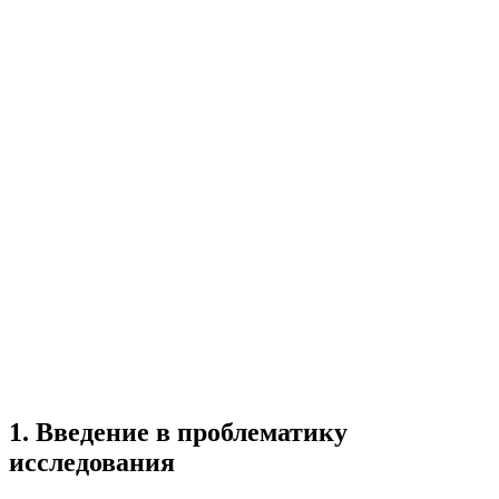
Учебная работа
10 глав
≈14 страниц
5
источников
Создать такую же
Готовая работа по ГОСТу — от 99₽
1
.
Введение в проблематику
исследования