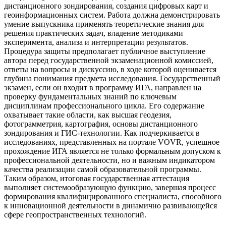
дистанционного зондирования, создания цифровых карт и
геоинформационных систем. Работа должна демонстрировать
умение выпускника применять теоретические знания для
решения практических задач, владение методиками
эксперимента, анализа и интерпретации результатов.
Процедура защиты предполагает публичное выступление
автора перед государственной экзаменационной комиссией,
ответы на вопросы и дискуссию, в ходе которой оценивается
глубина понимания предмета исследования. Государственный
экзамен, если он входит в программу ИГА, направлен на
проверку фундаментальных знаний по ключевым
дисциплинам профессионального цикла. Его содержание
охватывает такие области, как высшая геодезия,
фотограмметрия, картография, основы дистанционного
зондирования и ГИС-технологии. Как подчеркивается в
исследованиях, представленных на портале VOVR, успешное
прохождение ИГА является не только формальным допуском к
профессиональной деятельности, но и важным индикатором
качества реализации самой образовательной программы.
Таким образом, итоговая государственная аттестация
выполняет системообразующую функцию, завершая процесс
формирования квалифицированного специалиста, способного
к инновационной деятельности в динамично развивающейся
сфере геопространственных технологий.