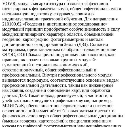
VOVR, модульная архитектура позволяет эффективно
интегрировать фундаментальную, общепрофессиональную и
специальную подготовку, создавая условия для
индивидуализации траекторий обучения. Для направления
210100.62 «Геодезия и дистанционное зондирование»
модульный принцип приобретает особую значимость в силу
междисциплинарного характера области, объединяющей
геодезию, картографию, фотограмметрию и методы
дистанционного зондирования Земли (ДЗЗ). Согласно
материалам, представленным на образовательном портале
ФГОС, ООП бакалавриата по данному направлению, как
правило, включает несколько крупных модулей:
гуманитарный и социально-экономический,
естественнонаучный, общепрофессиональный и
профессиональный. Внутри профессионального модуля
выделяются подмодули, соответствующие основным видам
профессиональной деятельности, таким как инженерные
изыскания, создание и обновление карт, или обработка
данных ДЗЗ. Такой подход, реализуемый, в частности, в
учебных планах ведущих профильных вузов, например,
МИИГАиК, обеспечивает последовательное и системное
освоение знаний и умений: от базовых математических и
физических основ через общепрофессиональные дисциплины
(высшая геодезия, картография) к специализированным
курсам по цифровой фотограмметрии или дешифрированию