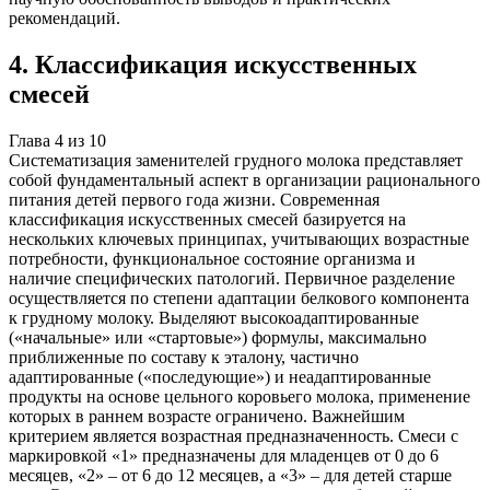
рекомендаций.
4
.
Классификация искусственных
смесей
Глава
4
из
10
Систематизация заменителей грудного молока представляет
собой фундаментальный аспект в организации рационального
питания детей первого года жизни. Современная
классификация искусственных смесей базируется на
нескольких ключевых принципах, учитывающих возрастные
потребности, функциональное состояние организма и
наличие специфических патологий. Первичное разделение
осуществляется по степени адаптации белкового компонента
к грудному молоку. Выделяют высокоадаптированные
(«начальные» или «стартовые») формулы, максимально
приближенные по составу к эталону, частично
адаптированные («последующие») и неадаптированные
продукты на основе цельного коровьего молока, применение
которых в раннем возрасте ограничено. Важнейшим
критерием является возрастная предназначенность. Смеси с
маркировкой «1» предназначены для младенцев от 0 до 6
месяцев, «2» – от 6 до 12 месяцев, а «3» – для детей старше