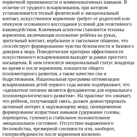
первичной привязанности и коммуникативных навыков. В
отличие от грудного вскармливания, при котором
устанавливается тесный физический и эмоциональный
контакт, искусственное кормление требует от родителей или
опекунов осознанного воссоздания условий для позитивного
взаимодействия. Ключевым аспектом становится техника
кормления, включающая положение ребёнка на руках,
зрительный контакт, вербальное и тактильное общение, что
способствует формированию чувства безопасности и базового
доверия к миру. Поведенческие критерии эффективности
искусственного вскармливания выходят за рамки простого
насыщения. К ним относятся эмоциональный статус младенца
во время и после кормления, показатели общего
психомоторного развития, а также качество сна и
бодрствования. Национальная программа оптимизации
вскармливания детей первого года жизни подчёркивает, что
«адекватное питание является фундаментом для нормального
психоневрологического развития». На практике это означает,
что ребёнок, получающий смесь, должен демонстрировать
активный интерес к окружающему миру, своевременное
формирование возрастных навыков (удержание головы,
перевороты, гуление) и стабильное положительное
эмоциональное состояние. Отсутствие выраженного
беспокойства, чрезмерной сонливости или, наоборот,
гипервозбудимости после кормления косвенно