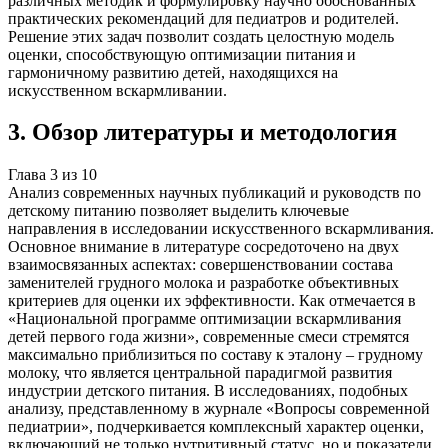
различных методик и формулировку научно обоснованных
практических рекомендаций для педиатров и родителей.
Решение этих задач позволит создать целостную модель
оценки, способствующую оптимизации питания и
гармоничному развитию детей, находящихся на
искусственном вскармливании.
3
.
Обзор литературы и методология
Глава
3
из
10
Анализ современных научных публикаций и руководств по
детскому питанию позволяет выделить ключевые
направления в исследовании искусственного вскармливания.
Основное внимание в литературе сосредоточено на двух
взаимосвязанных аспектах: совершенствовании состава
заменителей грудного молока и разработке объективных
критериев для оценки их эффективности. Как отмечается в
«Национальной программе оптимизации вскармливания
детей первого года жизни», современные смеси стремятся
максимально приблизиться по составу к эталону – грудному
молоку, что является центральной парадигмой развития
индустрии детского питания. В исследованиях, подобных
анализу, представленному в журнале «Вопросы современной
педиатрии», подчеркивается комплексный характер оценки,
включающий не только нутритивный статус, но и показатели