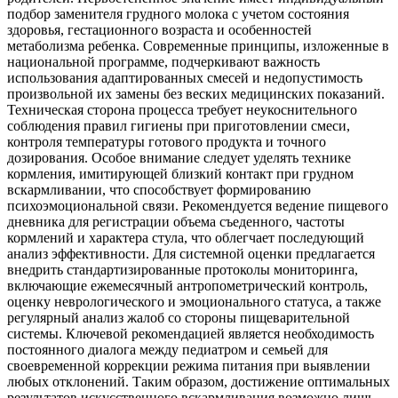
подбор заменителя грудного молока с учетом состояния
здоровья, гестационного возраста и особенностей
метаболизма ребенка. Современные принципы, изложенные в
национальной программе, подчеркивают важность
использования адаптированных смесей и недопустимость
произвольной их замены без веских медицинских показаний.
Техническая сторона процесса требует неукоснительного
соблюдения правил гигиены при приготовлении смеси,
контроля температуры готового продукта и точного
дозирования. Особое внимание следует уделять технике
кормления, имитирующей близкий контакт при грудном
вскармливании, что способствует формированию
психоэмоциональной связи. Рекомендуется ведение пищевого
дневника для регистрации объема съеденного, частоты
кормлений и характера стула, что облегчает последующий
анализ эффективности. Для системной оценки предлагается
внедрить стандартизированные протоколы мониторинга,
включающие ежемесячный антропометрический контроль,
оценку неврологического и эмоционального статуса, а также
регулярный анализ жалоб со стороны пищеварительной
системы. Ключевой рекомендацией является необходимость
постоянного диалога между педиатром и семьей для
своевременной коррекции режима питания при выявлении
любых отклонений. Таким образом, достижение оптимальных
результатов искусственного вскармливания возможно лишь