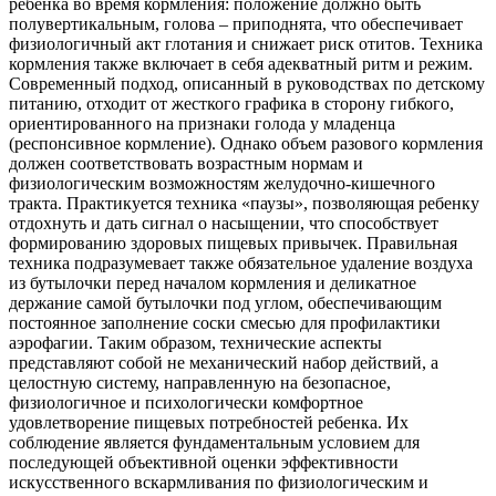
ребенка во время кормления: положение должно быть
полувертикальным, голова – приподнята, что обеспечивает
физиологичный акт глотания и снижает риск отитов. Техника
кормления также включает в себя адекватный ритм и режим.
Современный подход, описанный в руководствах по детскому
питанию, отходит от жесткого графика в сторону гибкого,
ориентированного на признаки голода у младенца
(респонсивное кормление). Однако объем разового кормления
должен соответствовать возрастным нормам и
физиологическим возможностям желудочно-кишечного
тракта. Практикуется техника «паузы», позволяющая ребенку
отдохнуть и дать сигнал о насыщении, что способствует
формированию здоровых пищевых привычек. Правильная
техника подразумевает также обязательное удаление воздуха
из бутылочки перед началом кормления и деликатное
держание самой бутылочки под углом, обеспечивающим
постоянное заполнение соски смесью для профилактики
аэрофагии. Таким образом, технические аспекты
представляют собой не механический набор действий, а
целостную систему, направленную на безопасное,
физиологичное и психологически комфортное
удовлетворение пищевых потребностей ребенка. Их
соблюдение является фундаментальным условием для
последующей объективной оценки эффективности
искусственного вскармливания по физиологическим и