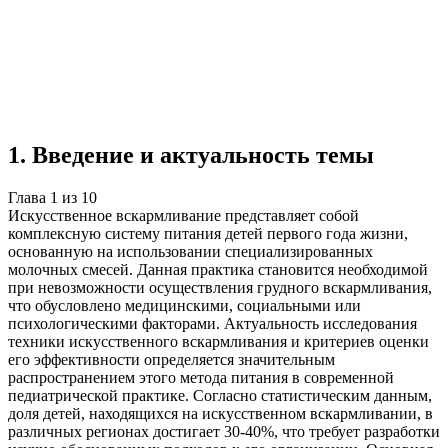
Учебная работа
10 глав
≈13 страниц
5
источников
Создать такую же
Готовая работа по ГОСТу — от 99₽
1
.
Введение и актуальность темы
Глава
1
из
10
Искусственное вскармливание представляет собой
комплексную систему питания детей первого года жизни,
основанную на использовании специализированных
молочных смесей. Данная практика становится необходимой
при невозможности осуществления грудного вскармливания,
что обусловлено медицинскими, социальными или
психологическими факторами. Актуальность исследования
техники искусственного вскармливания и критериев оценки
его эффективности определяется значительным
распространением этого метода питания в современной
педиатрической практике. Согласно статистическим данным,
доля детей, находящихся на искусственном вскармливании, в
различных регионах достигает 30-40%, что требует разработки