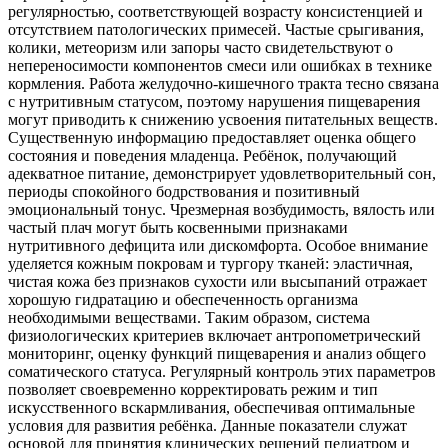
регулярностью, соответствующей возрасту консистенцией и
отсутствием патологических примесей. Частые срыгивания,
колики, метеоризм или запоры часто свидетельствуют о
непереносимости компонентов смеси или ошибках в технике
кормления. Работа желудочно-кишечного тракта тесно связана
с нутритивным статусом, поэтому нарушения пищеварения
могут приводить к снижению усвоения питательных веществ.
Существенную информацию предоставляет оценка общего
состояния и поведения младенца. Ребёнок, получающий
адекватное питание, демонстрирует удовлетворительный сон,
периоды спокойного бодрствования и позитивный
эмоциональный тонус. Чрезмерная возбудимость, вялость или
частый плач могут быть косвенными признаками
нутритивного дефицита или дискомфорта. Особое внимание
уделяется кожным покровам и тургору тканей: эластичная,
чистая кожа без признаков сухости или высыпаний отражает
хорошую гидратацию и обеспеченность организма
необходимыми веществами. Таким образом, система
физиологических критериев включает антропометрический
мониторинг, оценку функций пищеварения и анализ общего
соматического статуса. Регулярный контроль этих параметров
позволяет своевременно корректировать режим и тип
искусственного вскармливания, обеспечивая оптимальные
условия для развития ребёнка. Данные показатели служат
основой для принятия клинических решений педиатром и