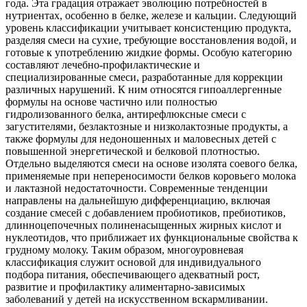
года. Эта градация отражает эволюцию потребностей в
нутриентах, особенно в белке, железе и кальции. Следующий
уровень классификации учитывает консистенцию продукта,
разделяя смеси на сухие, требующие восстановления водой, и
готовые к употреблению жидкие формы. Особую категорию
составляют лечебно-профилактические и
специализированные смеси, разработанные для коррекции
различных нарушений. К ним относятся гипоаллергенные
формулы на основе частично или полностью
гидролизованного белка, антирефлюксные смеси с
загустителями, безлактозные и низколактозные продукты, а
также формулы для недоношенных и маловесных детей с
повышенной энергетической и белковой плотностью.
Отдельно выделяются смеси на основе изолята соевого белка,
применяемые при непереносимости белков коровьего молока
и лактазной недостаточности. Современные тенденции
направлены на дальнейшую дифференциацию, включая
создание смесей с добавлением пробиотиков, пребиотиков,
длинноцепочечных полиненасыщенных жирных кислот и
нуклеотидов, что приближает их функциональные свойства к
грудному молоку. Таким образом, многоуровневая
классификация служит основой для индивидуального
подбора питания, обеспечивающего адекватный рост,
развитие и профилактику алиментарно-зависимых
заболеваний у детей на искусственном вскармливании.