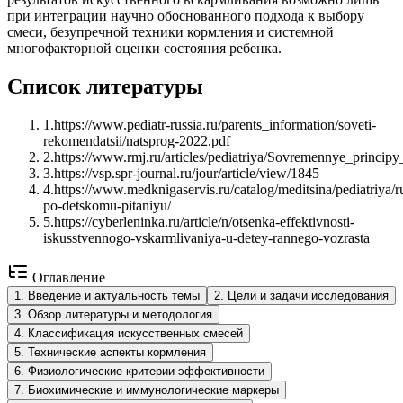
при интеграции научно обоснованного подхода к выбору
смеси, безупречной техники кормления и системной
многофакторной оценки состояния ребенка.
Список литературы
1
.
https://www.pediatr-russia.ru/parents_information/soveti-
rekomendatsii/natsprog-2022.pdf
2
.
https://www.rmj.ru/articles/pediatriya/Sovremennye_princ
3
.
https://vsp.spr-journal.ru/jour/article/view/1845
4
.
https://www.medknigaservis.ru/catalog/meditsina/pediatriya/
po-detskomu-pitaniyu/
5
.
https://cyberleninka.ru/article/n/otsenka-effektivnosti-
iskusstvennogo-vskarmlivaniya-u-detey-rannego-vozrasta
Оглавление
1
.
Введение и актуальность темы
2
.
Цели и задачи исследования
3
.
Обзор литературы и методология
4
.
Классификация искусственных смесей
5
.
Технические аспекты кормления
6
.
Физиологические критерии эффективности
7
.
Биохимические и иммунологические маркеры