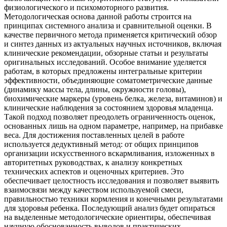
физиологического и психомоторного развития.
Методологическая основа данной работы строится на
принципах системного анализа и сравнительной оценки. В
качестве первичного метода применяется критический обзор
и синтез данных из актуальных научных источников, включая
клинические рекомендации, обзорные статьи и результаты
оригинальных исследований. Особое внимание уделяется
работам, в которых предложены интегральные критерии
эффективности, объединяющие соматометрические данные
(динамику массы тела, длины, окружности головы),
биохимические маркеры (уровень белка, железа, витаминов) и
клинические наблюдения за состоянием здоровья младенца.
Такой подход позволяет преодолеть ограниченность оценок,
основанных лишь на одном параметре, например, на прибавке
веса. Для достижения поставленных целей в работе
используется дедуктивный метод: от общих принципов
организации искусственного вскармливания, изложенных в
авторитетных руководствах, к анализу конкретных
технических аспектов и оценочных критериев. Это
обеспечивает целостность исследования и позволяет выявить
взаимосвязи между качеством используемой смеси,
правильностью техники кормления и конечными результатами
для здоровья ребенка. Последующий анализ будет опираться
на выделенные методологические ориентиры, обеспечивая
научную обоснованность выводов и практических