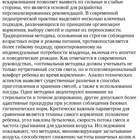
вскармливания позволяет выявить их сильные и слабые
стороны, что является основой для разработки
персонализированных рекомендаций. В современной
педиатрической практике выделяют несколько ключевых
подходов, различающихся по принципам организации
кормления, выбору смесей и оценке их переносимости.
Традиционная методика, основанная на строгом соблюдении
возрастных норм и режима питания, противопоставляется
более гибкому подходу, ориентированному на
индивидуальные потребности младенца, включая его аппетит
и поведенческие реакции. Как отмечается в современных
руководствах, «оптимальная методика должна учитывать не
только нутритивный состав смеси, но и психоэмоциональный
комфорт ребенка во время кормления». Анализ технических
аспектов выявляет существенные различия в способах
приготовления и хранения смесей, а также в использовании
посуды. Одни методики акцентируют внимание на
стерильности и точном дозировании, другие допускают более
адаптивные процедуры при условии соблюдения базовых
гигиенических норм. Критически важным параметром для
сравнения является техника самого кормления: положение
ребенка, угол наклона бутылочки, скорость потока смеси и
частота срыгивания для удаления воздуха. Исследования
показывают, что методики, минимизирующие заглатывание
воздуха, способствуют снижению частоты кишечных колик и