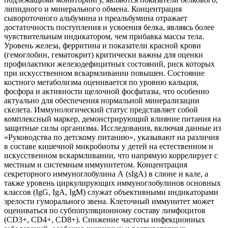
липидного и минерального обмена. Концентрация
сывороточного альбумина и преальбумина отражает
достаточность поступления и усвоения белка, являясь более
чувствительным индикатором, чем прибавка массы тела.
Уровень железа, ферритина и показатели красной крови
(гемоглобин, гематокрит) критически важны для оценки
профилактики железодефицитных состояний, риск которых
при искусственном вскармливании повышен. Состояние
костного метаболизма оценивается по уровню кальция,
фосфора и активности щелочной фосфатазы, что особенно
актуально для обеспечения нормальной минерализации
скелета. Иммунологический статус представляет собой
комплексный маркер, демонстрирующий влияние питания на
защитные силы организма. Исследования, включая данные из
«Руководства по детскому питанию», указывают на различия
в составе кишечной микробиоты у детей на естественном и
искусственном вскармливании, что напрямую коррелирует с
местным и системным иммунитетом. Концентрация
секреторного иммуноглобулина А (sIgA) в слюне и кале, а
также уровень циркулирующих иммуноглобулинов основных
классов (IgG, IgA, IgM) служат объективными индикаторами
зрелости гуморального звена. Клеточный иммунитет может
оцениваться по субпопуляционному составу лимфоцитов
(CD3+, CD4+, CD8+). Снижение частоты инфекционных