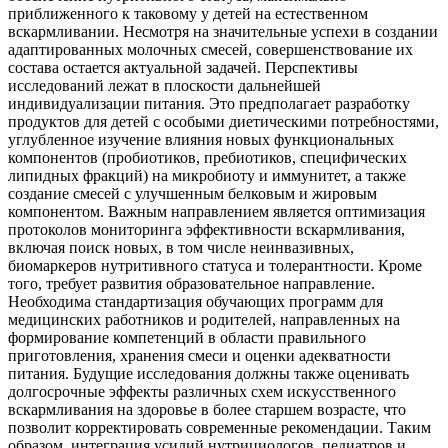
приближенного к таковому у детей на естественном
вскармливании. Несмотря на значительные успехи в создании
адаптированных молочных смесей, совершенствование их
состава остается актуальной задачей. Перспективы
исследований лежат в плоскости дальнейшей
индивидуализации питания. Это предполагает разработку
продуктов для детей с особыми диетическими потребностями,
углубленное изучение влияния новых функциональных
компонентов (пробиотиков, пребиотиков, специфических
липидных фракций) на микробиоту и иммунитет, а также
создание смесей с улучшенным белковым и жировым
компонентом. Важным направлением является оптимизация
протоколов мониторинга эффективности вскармливания,
включая поиск новых, в том числе неинвазивных,
биомаркеров нутритивного статуса и толерантности. Кроме
того, требует развития образовательное направление.
Необходима стандартизация обучающих программ для
медицинских работников и родителей, направленных на
формирование компетенций в области правильного
приготовления, хранения смеси и оценки адекватности
питания. Будущие исследования должны также оценивать
долгосрочные эффекты различных схем искусственного
вскармливания на здоровье в более старшем возрасте, что
позволит корректировать современные рекомендации. Таким
образом, интеграция усилий нутрициологов, педиатров и