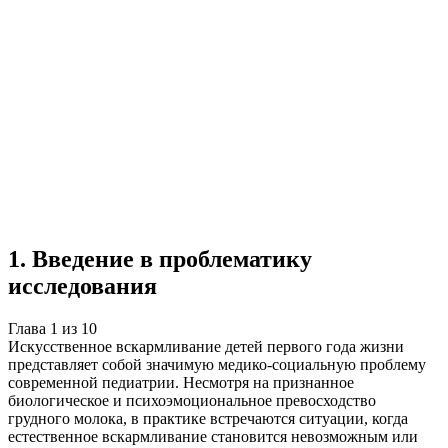
Учебная работа
10 глав
≈14 страниц
5
источников
Создать такую же
Готовая работа по ГОСТу — от 99₽
1
.
Введение в проблематику
исследования
Глава
1
из
10
Искусственное вскармливание детей первого года жизни
представляет собой значимую медико-социальную проблему
современной педиатрии. Несмотря на признанное
биологическое и психоэмоциональное превосходство
грудного молока, в практике встречаются ситуации, когда
естественное вскармливание становится невозможным или