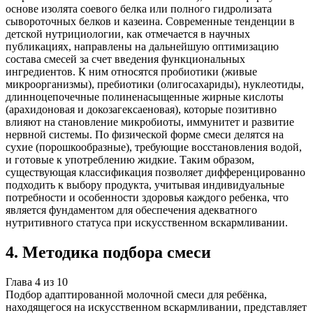
основе изолята соевого белка или полного гидролизата
сывороточных белков и казеина. Современные тенденции в
детской нутрициологии, как отмечается в научных
публикациях, направлены на дальнейшую оптимизацию
состава смесей за счет введения функциональных
ингредиентов. К ним относятся пробиотики (живые
микроорганизмы), пребиотики (олигосахариды), нуклеотиды,
длинноцепочечные полиненасыщенные жирные кислоты
(арахидоновая и докозагексаеновая), которые позитивно
влияют на становление микробиоты, иммунитет и развитие
нервной системы. По физической форме смеси делятся на
сухие (порошкообразные), требующие восстановления водой,
и готовые к употреблению жидкие. Таким образом,
существующая классификация позволяет дифференцированно
подходить к выбору продукта, учитывая индивидуальные
потребности и особенности здоровья каждого ребенка, что
является фундаментом для обеспечения адекватного
нутритивного статуса при искусственном вскармливании.
4
.
Методика подбора смеси
Глава
4
из
10
Подбор адаптированной молочной смеси для ребёнка,
находящегося на искусственном вскармливании, представляет