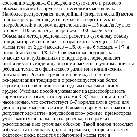
состоянию здоровья. Определение суточного и разового
объема питания базируется на нескольких методиках.
Наиболее распространен калорийный (энергетический) метод,
при котором расчет ведется исходя из энергетических
потребностей: в первом квартале жизни – 115 ккал/кг/сут, во
втором – 110 ккал/кг/сут, в третьем – 100 ккал/кг/сут.
Объемный метод предполагает расчет по суточному объему
пищи, который составляет в возрасте до 2 месяцев – 1/5 от
массы тела, от 2 до 4 месяцев – 1/6, от 4 до 6 месяцев – 1/7, а
после 6 месяцев – 1/8–1/9. Современные подходы, как
отмечается в публикациях по педиатрии, подчеркивают
необходимость индивидуализации расчетов с учетом аппетита
ребенка, темпа его физического развития и клинических
показателей. Режим кормлений при искусственном
вскармливании традиционно рекомендуется как более
строгий, по сравнению со свободным вскармливанием
грудью. Учебные пособия указывают на целесообразность
кормления по часам, с интервалами 3–3,5 часа днем и 6–6,5
часов ночью, что соответствует 6–7 кормлениям в сутки для
детей первых месяцев жизни. Однако современная практика
допускает элементы «полусвободного» режима, при котором
учитываются сигналы голода ребенка, но в рамках
рекомендованных суточных объемов. Такой подход позволяет
избежать как недокорма, так и перекорма, который является
фактором риска развития избыточной массы тела и