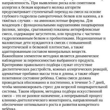
направленность. При выявлении риска или симптомов
аллергии к белкам коровьего молока алгоритм
предусматривает ступенчатый переход на смеси на основе
глубокого гидролиза сывороточных белков или казеина, а в
тяжёлых случаях – на аминокислотные формулы. Для
младенцев с функциональными нарушениями пищеварения
(колики, запоры, срыгивания) показаны антирефлюксные
смеси, содержащие загустители, или продукты с частично
гидролизованным белком и пробиотиками. Недоношенные и
маловесные дети нуждаются в смесях с повышенной
энергетической и белковой плотностью, а также
адаптированным составом минеральных веществ.
Важнейшим элементом методики является динамическое
наблюдение за переносимостью выбранного продукта.
Критериями правильного подбора служат отсутствие
диспептических расстройств, кожных аллергических реакций,
адекватные прибавки массы тела и длины, а также общее
позитивное состояние ребёнка. Смена смеси должна
проводиться обоснованно и постепенно, в течение 5–7 дней,
чтобы минимизировать стресс для незрелой пищеварительной
системы. Таким образом, методика подбора искусственной
смеси – это не разовое назначение, а непрерывный процесс
клинико-диетологического мониторинга, направленный на
обеспечение оптимального роста и развития конкретного
ребёнка.