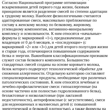
Согласно Национальной программе оптимизации
вскармливания детей первого года жизни, базовым
принципом является разделение смесей по степени адаптации
к грудному молоку. Наиболее физиологичными считаются
адаптированные смеси, максимально приближенные по
составу к женскому молоку по белковому, жировому,
углеводному компонентам, витаминно-минеральному
комплексу и осмоляльности. К ним относятся «начальные»
формулы (с маркировкой «1»), предназначенные для
младенцев от 0 до 6 месяцев, и «последующие» (с
маркировкой «2» или «3») для детей второго полугодия жизни
и старше года, отличающиеся повышенным содержанием
белка и энергии. Важнейшим классификационным признаком
служит состав белкового компонента. Большинство
стандартных смесей созданы на основе коровьего молока,
белок которого подвергнут технологической обработке для
снижения аллергенности. Отдельную категорию составляют
специализированные продукты, необходимые при различных
патологических состояниях. К ним относятся лечебные и
лечебно-профилактические смеси: гипоаллергенные (на
основе частично или полностью гидролизованного белка),
безлактозные и низколактозные (при лактазной
недостаточности), антирефлюксные (с загустителями), смеси
для недоношенных и маловесных детей (с повышенной
энергетической и белковой плотностью), а также формулы на