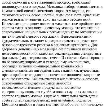
собой сложный и ответственный процесс, требующий
индивидуального подхода. Методика выбора основывается на
комплексной оценке состояния здоровья младенца, его
физиологических особенностей, анамнеза и потенциальных
рисков развития алиментарно-зависимых заболеваний.
Ключевым принципом является максимальное приближение
состава смеси к эталону – женскому молоку, что отражено в
современных национальных рекомендациях по оптимизации
питания детей первого года жизни. Первоначальным и
фундаментальным этапом методики является определение
базовой потребности ребёнка в основных нутриентах. Для
здоровых доношенных младенцев без признаков пищевой
непереносимости или аллергии рекомендованы стандартные
(начальные) адаптированные смеси. Их состав сбалансирован
по белковому, жировому и углеводному компонентам,
обогащён витаминно-минеральным комплексом и
функциональными ингредиентами, такими как нуклеотиды,
пре- и пробиотики, длинноцепочечные полиненасыщенные
жирные кислоты. Как отмечается в аналитических обзорах,
современные стандартные смеси являются
высокотехнологичными продуктами, постоянно
совершенствующимися с учётом новых научных данных о
составе грудного молока. Однако значительная часть детей
требует специализированных или лечебных продуктов.
Методика подбора в таких случаях приобретает клиническую