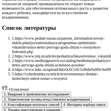
технологов пищевой промышленности откроет новые
возможности для обеспечения оптимального роста и развития
каждого ребенка, находящегося на искусственном
вскармливании.
Список литературы
1
.
https://www.pediatr-russia.ru/parents_information/sovety-
otdela-pitaniya/natsionalnaya-programma-optimizatsii-
vskarmlivaniya-detey-pervogo-goda-zhizni-v-rossiyskoy-
federatsii.php
2
.
https://www.rmj.ru/articles/pediatriya/Iskusstvennoe_vskar
3
.
https://www.medknigaservis.ru/catalog/meditsina/pediatriya/v
detey-pervogo-goda-zhizni-uchebnoe-posobie/
4
.
https://www.fnkc.ru/upload/iblock/0c5/0c5c8b8e9a9f9c9a9f
5
.
https://cyberleninka.ru/article/n/sovremennye-detskie-
molochnye-smesi-sostav-i-svoystva
Оглавление
1
.
Введение в проблематику исследования
2
.
Теоретические основы искусственного вскармливания
3
.
Классификация молочных смесей
4
.
Методика подбора смеси
5
.
Техника приготовления и хранения