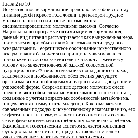
Глава
2
из
10
Искусственное вскармливание представляет собой систему
питания детей первого года жизни, при которой грудное
молоко полностью или частично заменяется
специализированными молочными смесями. Согласно
Национальной программе оптимизации вскармливания,
данный вид питания рассматривается как вынужденная мера,
применяемая при объективной невозможности грудного
вскармливания. Теоретическое обоснование искусственного
вскармливания базируется на принципе максимального
приближения состава заменителей к эталону – женскому
молоку, что является ключевой задачей современной
нутрициологии. Физиологические основы данного подхода
заключаются в необходимости обеспечения растущего
организма всеми необходимыми нутриентами в доступной и
усвояемой форме. Современные детские молочные смеси
представляют собой сложные многокомпонентные системы,
созданные с учетом возрастных особенностей метаболизма,
пищеварения и иммунитета младенца. Как отмечается в
современных подходах к искусственному вскармливанию, его
эффективность напрямую зависит от соответствия состава
смеси физиологическим потребностям конкретного ребенка.
Важнейшим теоретическим аспектом является концепция
функционального питания, предполагающая не только
удовлетворение энергетических и пластических