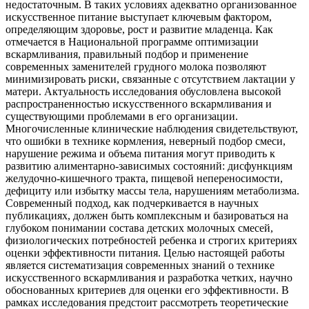
недостаточным. В таких условиях адекватно организованное
искусственное питание выступает ключевым фактором,
определяющим здоровье, рост и развитие младенца. Как
отмечается в Национальной программе оптимизации
вскармливания, правильный подбор и применение
современных заменителей грудного молока позволяют
минимизировать риски, связанные с отсутствием лактации у
матери. Актуальность исследования обусловлена высокой
распространенностью искусственного вскармливания и
существующими проблемами в его организации.
Многочисленные клинические наблюдения свидетельствуют,
что ошибки в технике кормления, неверный подбор смеси,
нарушение режима и объема питания могут приводить к
развитию алиментарно-зависимых состояний: дисфункциям
желудочно-кишечного тракта, пищевой непереносимости,
дефициту или избытку массы тела, нарушениям метаболизма.
Современный подход, как подчеркивается в научных
публикациях, должен быть комплексным и базироваться на
глубоком понимании состава детских молочных смесей,
физиологических потребностей ребенка и строгих критериях
оценки эффективности питания. Целью настоящей работы
является систематизация современных знаний о технике
искусственного вскармливания и разработка четких, научно
обоснованных критериев для оценки его эффективности. В
рамках исследования предстоит рассмотреть теоретические