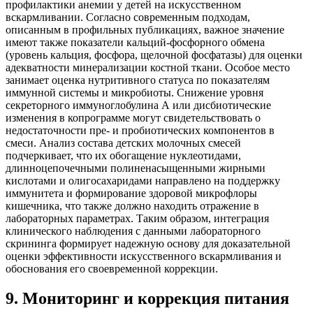
профилактики анемии у детей на искусственном
вскармливании. Согласно современным подходам,
описанным в профильных публикациях, важное значение
имеют также показатели кальций-фосфорного обмена
(уровень кальция, фосфора, щелочной фосфатазы) для оценки
адекватности минерализации костной ткани. Особое место
занимает оценка нутритивного статуса по показателям
иммунной системы и микробиоты. Снижение уровня
секреторного иммуноглобулина А или дисбиотические
изменения в копрограмме могут свидетельствовать о
недостаточности пре- и пробиотических компонентов в
смеси. Анализ состава детских молочных смесей
подчеркивает, что их обогащение нуклеотидами,
длинноцепочечными полиненасыщенными жирными
кислотами и олигосахаридами направлено на поддержку
иммунитета и формирование здоровой микрофлоры
кишечника, что также должно находить отражение в
лабораторных параметрах. Таким образом, интеграция
клинического наблюдения с данными лабораторного
скрининга формирует надежную основу для доказательной
оценки эффективности искусственного вскармливания и
обоснования его своевременной коррекции.
9
.
Мониторинг и коррекция питания