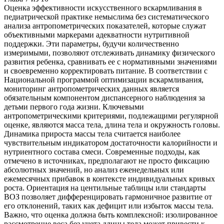
Оценка эффективности искусственного вскармливания в
педиатрической практике немыслима без систематического
анализа антропометрических показателей, которые служат
объективными маркерами адекватности нутритивной
поддержки. Эти параметры, будучи количественно
измеримыми, позволяют отслеживать динамику физического
развития ребенка, сравнивать ее с нормативными значениями
и своевременно корректировать питание. В соответствии с
Национальной программой оптимизации вскармливания,
мониторинг антропометрических данных является
обязательным компонентом диспансерного наблюдения за
детьми первого года жизни. Ключевыми
антропометрическими критериями, подлежащими регулярной
оценке, являются масса тела, длина тела и окружность головы.
Динамика прироста массы тела считается наиболее
чувствительным индикатором достаточности калорийности и
нутриентного состава смеси. Современные подходы, как
отмечено в источниках, предполагают не просто фиксацию
абсолютных значений, но анализ еженедельных или
ежемесячных прибавок в контексте индивидуальных кривых
роста. Ориентация на центильные таблицы или стандарты
ВОЗ позволяет дифференцировать гармоничное развитие от
его отклонений, таких как дефицит или избыток массы тела.
Важно, что оценка должна быть комплексной: изолированное
рассмотрение веса без учета длины тела может привести к