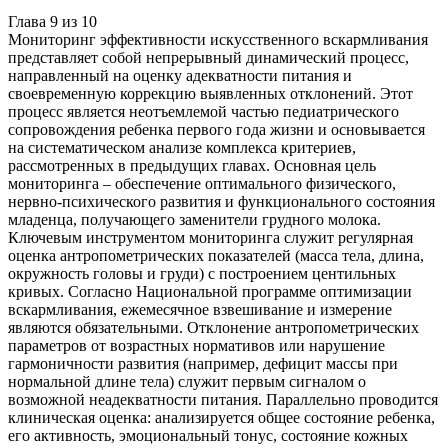
Глава
9
из
10
Мониторинг эффективности искусственного вскармливания
представляет собой непрерывный динамический процесс,
направленный на оценку адекватности питания и
своевременную коррекцию выявленных отклонений. Этот
процесс является неотъемлемой частью педиатрического
сопровождения ребенка первого года жизни и основывается
на систематическом анализе комплекса критериев,
рассмотренных в предыдущих главах. Основная цель
мониторинга – обеспечение оптимального физического,
нервно-психического развития и функционального состояния
младенца, получающего заменители грудного молока.
Ключевым инструментом мониторинга служит регулярная
оценка антропометрических показателей (масса тела, длина,
окружность головы и груди) с построением центильных
кривых. Согласно Национальной программе оптимизации
вскармливания, ежемесячное взвешивание и измерение
являются обязательными. Отклонение антропометрических
параметров от возрастных нормативов или нарушение
гармоничности развития (например, дефицит массы при
нормальной длине тела) служит первым сигналом о
возможной неадекватности питания. Параллельно проводится
клиническая оценка: анализируется общее состояние ребенка,
его активность, эмоциональный тонус, состояние кожных