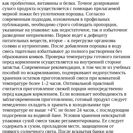
как пробиотики, витамины и белки. Точное дозирование
сухого продукта осуществляется с помощью прилагаемой
мерной ложки без уплотнения порошка. Согласно
современным подходам, изложенным в профильных
публикациях, необходимо строго соблюдать пропорции,
указанные на упаковке: как недостаточное, так и избыточное
разведение неприемлемо. Первое ведет к дефициту
питательных веществ, второе – к перегрузке организма
солями и нутриентами. После добавления порошка в воду
смесь тщательно взбалтывают до полного растворения без
образования комков. Проверка температуры готового питания
перед кормлением осуществляется на внутренней стороне
запястья. Современные рекомендации, в том числе из учебных
пособий по вскармливанию, подчеркивают недопустимость
хранения остатков приготовленной смеси при комнатной
температуре более 1–2 часов. Оптимальной практикой
считается приготовление свежей порции непосредственно
перед каждым кормлением. Если возникает необходимость в
заблаговременном приготовлении, готовый продукт следует
немедленно охладить и хранить в холодильнике при
температуре не выше +4°C не более 24 часов, с последующим
подогревом на водяной бане. Условия хранения невскрытой
упаковки сухой смеси также регламентированы. Ее следует
содержать в сухом, прохладном месте, защищенном от
прямого солнечного света. После вскрытия банки или