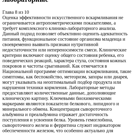
Глава
8
из
10
Оценка эффективности искусственного вскармливания не
ограничивается антропометрическими показателями, а
требует комплексного клинико-лабораторного анализа.
Данный подход позволяет объективно оценить адекватность
питания, функциональное состояние организма младенца и
своевременно выявить признаки нутритивной
недостаточности или непереносимости смеси. Клинические
критерии включают оценку общего состояния ребенка, его
поведенческих реакций, характера стула, состояния кожных
покровов и частоты срыгиваний. Как отмечается в
Национальной программе оптимизации вскармливания, такие
симптомы, как беспокойство, метеоризм, запоры или диарея,
могут указывать на неоптимальный подбор продукта или
нарушения техники кормления. Лабораторные методы
предоставляют количественные данные, дополняющие
клиническую картину. Ключевыми биохимическими
маркерами являются показатели белкового, липидного и
минерального обмена. Концентрация сывороточного
альбумина и преальбумина отражает достаточность
поступления и усвоения белка. Уровень гемоглобина,
сывороточного железа и ферритина служит индикатором
обеспеченности железом, что особенно актуально для