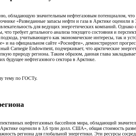
ию, обладающую значительным нефтегазовым потенциалом, что о
очнике «Разведанные запасы нефти и газа в Арктике оценили в 
влекательность для ведущих энергетических компаний. Однако 
, что требует детального анализа текущего состояния и перспек
одхода, учитывающего как экономические интересы, так и устой
» и на официальном сайте «Роснефти», демонстрируют прогресс
нный Carnegie Endowment, подчеркивает, что арктические энер
ую природу региона. Таким образом, данная глава закладывает
их будущее нефтегазового сектора в Арктике.
у тему
по ГОСТу.
региона
рспективных нефтегазовых бассейнов мира, обладающий значите
Арктике оценили в 3,6 трлн долл. США», общая стоимость разве
жность региона для глобальной энергетики. Эти ресурсы сосре