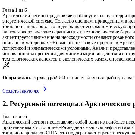
Глава
1
из
6
Арктический регион представляет собой уникальную территор
энергетической системе. Согласно оценкам, приведенным в ист
триллионы долларов, что подчеркивает его экономическую при
включая экологические ограничения и технологические барьеры
акцентируется внимание на необходимости сбалансированного п
описаны в материалах «Новые нефтегазовые проекты в Арктике
логистикой и климатическими условиями. Анализ, представле
инновационных решений для минимизации воздействия на хрупк
технологических аспектов и экологических рамок, определяющ
Понравилась структура?
ИИ напишет такую же работу на
ваш
Создать такую же
2
.
Ресурсный потенциал Арктического 
Глава
2
из
6
Арктический регион представляет собой один из наиболее пе
приведенным в источнике «Разведанные запасы нефти и газа в 
триллиона долларов США, что подчеркивает стратегическую ва