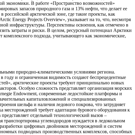
ой экономики. В работе «Пространство возможностей»
ировых запасов природного газа и 13% нефти, что делает ее
 российской арктической зоне, где такие проекты, как
ic Energy Projects Overview», указывает на то, что, несмотря
чной инфраструктуры. Перспективы освоения, как отмечено в
зить затраты и риски. В целом, ресурсный потенциал Арктики
ет комплексного подхода, учитывающего как экономические,
альными природно-климатическими условиями региона.
 в году и ограниченная видимость создают беспрецедентные
остей», арктические проекты требуют принципиально новых
акторов. Особую сложность представляет организация морских
rnegie Endowment, современные ледостойкие платформы и
 значительных капиталовложений и специализированных
роения шельфа и наличия ледового покрова, что затрудняет
ка месторождений требует адаптации бурового оборудования к
а представляет отдельный технологический вызов –
ая транспортировка углеводородов нуждается в ледокольном
ь разработки цифровых двойников месторождений и систем
тономных подводных производственных комплексов, способных