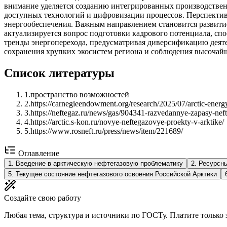
внимание уделяется созданию интегрированных производствен
доступных технологий и цифровизации процессов. Перспективы
энергообеспечения. Важным направлением становится развит
актуализируется вопрос подготовки кадрового потенциала, сп
тренды энергоперехода, предусматривая диверсификацию деяте
сохранения хрупких экосистем региона и соблюдения высочайш
Список литературы
1
.
пространство возможностей
2
.
https://carnegieendowment.org/research/2025/07/arctic-ener
3
.
https://neftegaz.ru/news/gas/904341-razvedannye-zapasy-nefti-
4
.
https://arctic.s-kon.ru/novye-neftegazovye-proekty-v-arktike/
5
.
https://www.rosneft.ru/press/news/item/221689/
Оглавление
1
.
Введение в арктическую нефтегазовую проблематику
2
.
Ресурсны
5
.
Текущее состояние нефтегазового освоения Российской Арктики
Создайте свою работу
Любая тема, структура и источники по ГОСТу. Платите только з