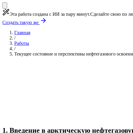
Эта работа создана с ИИ за пару минут.
Сделайте свою по лю
Создать такую же
Главная
/
Работы
/
Текущее состояние и перспективы нефтегазового освоен
Учебная работа
6 глав
≈6 страниц
5 источников
Создать такую же
Готовая работа по ГОСТу — от 99₽
1
.
Введение в арктическую нефтегазов