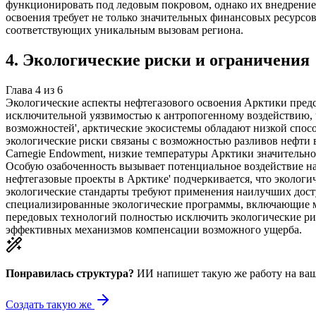
функционировать под ледовым покровом, однако их внедрение 
освоения требует не только значительных финансовых ресурсо
соответствующих уникальным вызовам региона.
4
.
Экологические риски и ограничения
Глава
4
из
6
Экологические аспекты нефтегазового освоения Арктики предс
исключительной уязвимостью к антропогенному воздействию, ч
возможностей', арктические экосистемы обладают низкой спос
экологические риски связаны с возможностью разливов нефти
Carnegie Endowment, низкие температуры Арктики значительно
Особую озабоченность вызывает потенциальное воздействие н
нефтегазовые проекты в Арктике' подчеркивается, что эколо
экологические стандарты требуют применения наилучших досту
специализированные экологические программы, включающие м
передовых технологий полностью исключить экологические рис
эффективных механизмов компенсации возможного ущерба.
Понравилась структура?
ИИ напишет такую же работу на
ваш
Создать такую же