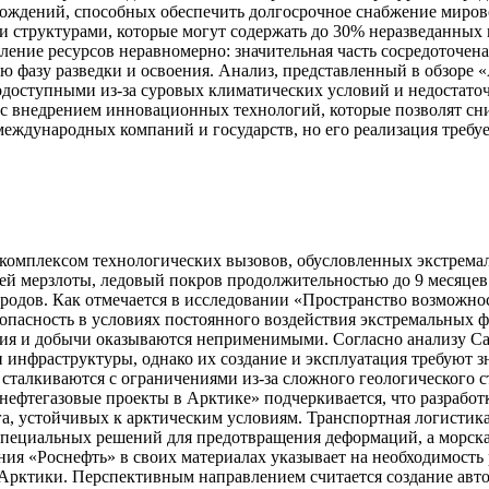
ождений, способных обеспечить долгосрочное снабжение миров
 структурами, которые могут содержать до 30% неразведанных м
ние ресурсов неравномерно: значительная часть сосредоточена в
азу разведки и освоения. Анализ, представленный в обзоре «Arct
одоступными из-за суровых климатических условий и недостато
с внедрением инновационных технологий, которые позволят сни
еждународных компаний и государств, но его реализация требу
 комплексом технологических вызовов, обусловленных экстрем
ей мерзлоты, ледовый покров продолжительностью до 9 месяцев
ородов. Как отмечается в исследовании «Пространство возможн
пасность в условиях постоянного воздействия экстремальных ф
ния и добычи оказываются неприменимыми. Согласно анализу Ca
 инфраструктуры, однако их создание и эксплуатация требуют
талкиваются с ограничениями из-за сложного геологического ст
ефтегазовые проекты в Арктике» подчеркивается, что разработ
га, устойчивых к арктическим условиям. Транспортная логистик
 специальных решений для предотвращения деформаций, а морск
ния «Роснефть» в своих материалах указывает на необходимост
 Арктики. Перспективным направлением считается создание ав