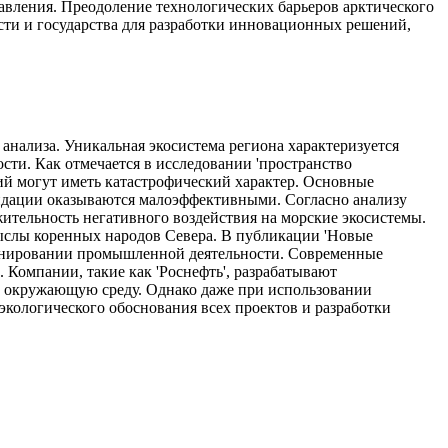
авления. Преодоление технологических барьеров арктического
сти и государства для разработки инновационных решений,
нализа. Уникальная экосистема региона характеризуется
ти. Как отмечается в исследовании 'пространство
ий могут иметь катастрофический характер. Основные
видации оказываются малоэффективными. Согласно анализу
ительность негативного воздействия на морские экосистемы.
ыслы коренных народов Севера. В публикации 'Новые
планировании промышленной деятельности. Современные
Компании, такие как 'Роснефть', разрабатывают
 окружающую среду. Однако даже при использовании
кологического обоснования всех проектов и разработки