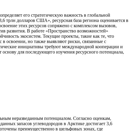
пределяет его стратегическую важность в глобальной
3,6 трлн долларов США», ресурсная база региона оценивается в
освоение этих ресурсов сопряжено с комплексом вызовов,
тив развития. В работе «Пространство возможностей»
чивость экосистем. Текущие проекты, такие как те, что
 в освоении, но также выявляют риски, связанные с
гетические инициативы требуют международной кооперации и
 основу для последующего изучения ресурсного потенциала,
льным неразведанным потенциалом. Согласно оценкам,
данных запасов углеводородов в Арктике достигает 3,6
доточены преимущественно в шельфовых зонах, где