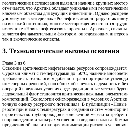
геологические исследования выявили наличие крупных местор
отмечается, что Арктика обладает уникальными геологическими
ключевым объектом для будущих инвестиций. Однако распределе
упомянутые в материалах «Роснефти», демонстрируют активную ф
на высокий потенциал, многие месторождения остаются трудн
источнике «Новые нефтегазовые проекты в Арктике», связаны 
является фундаментальным фактором, определяющим интерес м
так и экологические аспекты.
3
.
Технологические вызовы освоения
Глава
3
из
6
Освоение арктических нефтегазовых ресурсов сопровождается
Суровый климат с температурами до -50°C, наличие многолетн
требования к технологиям добычи и транспортировки углевод
инженерных решений, способных обеспечить надежность и безо
операций в ледовых условиях, где традиционные методы буре
ледокольный флот становятся критически важными элементами
компетенций. Технологии сейсморазведки в условиях Арктики с
точную оценку ресурсного потенциала. В публикации «Новые н
работе при низких температурах и создания систем мониторин
строительство трубопроводов в зоне вечной мерзлоты требует
сопровождении и танкерах усиленного ледового класса. Компа
предиктивной аналитики для минимизации рисков в условиях