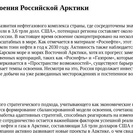
воения Российской Арктики
развития нефтегазового комплекса страны, где сосредоточены з
или в 3,6 трлн долл. США», потенциал региона составляет около
 России. В настоящее время освоение сконцентрировано на неск
сштабных в мире. Как отмечается в материале «Роснефти», этот
млн тонн нефти в год к 2030 году. Активность также наблюдаетс
арском море и морях Восточной Арктики, хотя их прогресс заме
венных корпораций, таких как «Роснефть» и «Газпром», которы
черкивается в «Пространстве возможностей», существуют барьер
ет темпы освоения. Несмотря на это, Россия продолжает инвест
ие добычи на уже разведанных месторождениях и постепенное во
ого стратегического подхода, учитывающего как экономические 
тся формирование сбалансированной модели освоения, сочета
зработка адаптивных стратегий, способных реагировать на изм
е сотрудничество остается важнейшим фактором успешной реали
нефти и газа в Арктике, составляющая 3,6 трлн долларов США п
пании активно развивают новые проекты в Арктике, о чем свидет