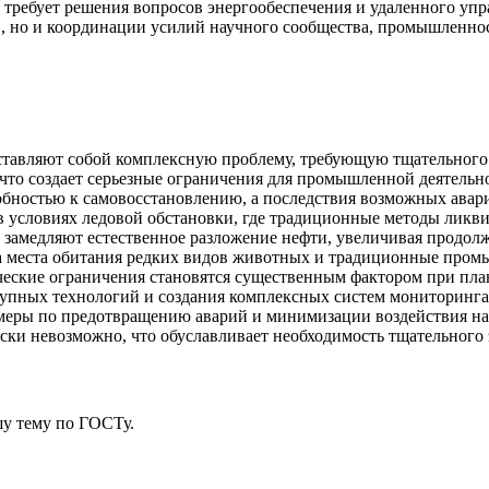
требует решения вопросов энергообеспечения и удаленного упр
в, но и координации усилий научного сообщества, промышленно
тавляют собой комплексную проблему, требующую тщательного а
то создает серьезные ограничения для промышленной деятельнос
обностью к самовосстановлению, а последствия возможных авар
 в условиях ледовой обстановки, где традиционные методы лик
 замедляют естественное разложение нефти, увеличивая продолж
а места обитания редких видов животных и традиционные пром
гические ограничения становятся существенным фактором при 
пных технологий и создания комплексных систем мониторинга. 
еры по предотвращению аварий и минимизации воздействия на
ки невозможно, что обуславливает необходимость тщательного э
у тему
по ГОСТу.