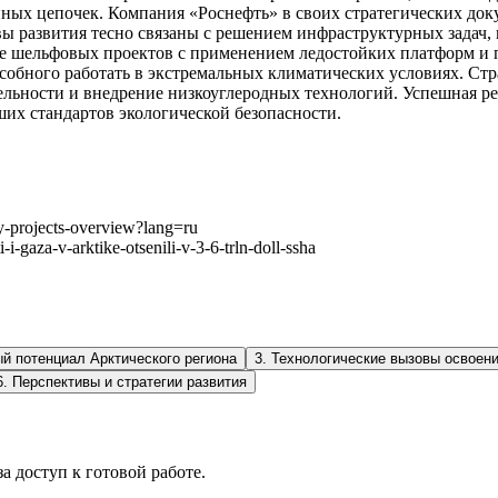
ных цепочек. Компания «Роснефть» в своих стратегических до
 развития тесно связаны с решением инфраструктурных задач, 
ие шельфовых проектов с применением ледостойких платформ 
особного работать в экстремальных климатических условиях. С
льности и внедрение низкоуглеродных технологий. Успешная ре
их стандартов экологической безопасности.
gy-projects-overview?lang=ru
i-gaza-v-arktike-otsenili-v-3-6-trln-doll-ssha
й потенциал Арктического региона
3
.
Технологические вызовы освоен
6
.
Перспективы и стратегии развития
а доступ к готовой работе.