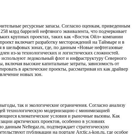
начительные ресурсные запасы. Согласно оценкам, приведенным
 258 млрд баррелей нефтяного эквивалента, что подчеркивает
ольких крупных проектах, таких как «Восток Ойл» компании
 проект включает разработку месторождений на Таймыре и в
я в шельфовых зонах, где, по данным «Новые нефтегазовые
длен из-за технологических и логистических сложностей.
е используют ледокольный флот и инфраструктуру Северного
ы, включая высокие капитальные затраты, зависимость от
ировать в арктические проекты, рассматривая их как драйвер
влечение новых зон.
выгоды, так и экологические ограничения. Согласно анализу
ющей технологическую модернизацию с минимизацией
еняющиеся климатические условия и рыночные вызовы. Как
зации арктических проектов, особенно в условиях
о данным Neftegaz.ru, подтверждает стратегическую
ельствуют публикации на портале Arctic.s-kon.ru, где особое