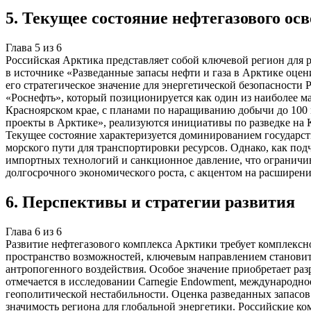
5
.
Текущее состояние нефтегазового ос
Глава
5
из
6
Российская Арктика представляет собой ключевой регион для 
в источнике «Разведанные запасы нефти и газа в Арктике оцен
его стратегическое значение для энергетической безопасности
«Роснефть», который позиционируется как один из наиболее ма
Красноярском крае, с планами по наращиванию добычи до 100 
проекты в Арктике», реализуются инициативы по разведке на К
Текущее состояние характеризуется доминированием государст
морского пути для транспортировки ресурсов. Однако, как под
импортных технологий и санкционное давление, что ограничива
долгосрочного экономического роста, с акцентом на расширен
6
.
Перспективы и стратегии развития
Глава
6
из
6
Развитие нефтегазового комплекса Арктики требует комплексн
пространство возможностей, ключевым направлением станови
антропогенного воздействия. Особое значение приобретает ра
отмечается в исследовании Carnegie Endowment, международно
геополитической нестабильности. Оценка разведанных запасов 
значимость региона для глобальной энергетики. Российские ком