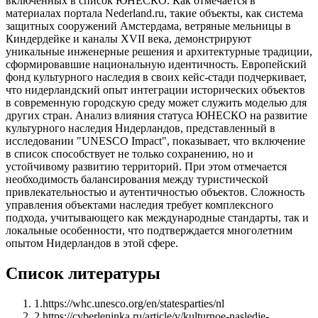
включенных в список ЮНЕСКО. Как отмечается в
материалах портала Nederland.ru, такие объекты, как система
защитных сооружений Амстердама, ветряные мельницы в
Киндердейке и каналы XVII века, демонстрируют
уникальные инженерные решения и архитектурные традиции,
сформировавшие национальную идентичность. Европейский
фонд культурного наследия в своих кейс-стади подчеркивает,
что нидерландский опыт интеграции исторических объектов
в современную городскую среду может служить моделью для
других стран. Анализ влияния статуса ЮНЕСКО на развитие
культурного наследия Нидерландов, представленный в
исследовании "UNESCO Impact", показывает, что включение
в список способствует не только сохранению, но и
устойчивому развитию территорий. При этом отмечается
необходимость балансирования между туристической
привлекательностью и аутентичностью объектов. Сложность
управления объектами наследия требует комплексного
подхода, учитывающего как международные стандарты, так и
локальные особенности, что подтверждается многолетним
опытом Нидерландов в этой сфере.
Список литературы
1
.
https://whc.unesco.org/en/statesparties/nl
2
.
https://cyberleninka.ru/article/v/kulturnoe-nasledie-