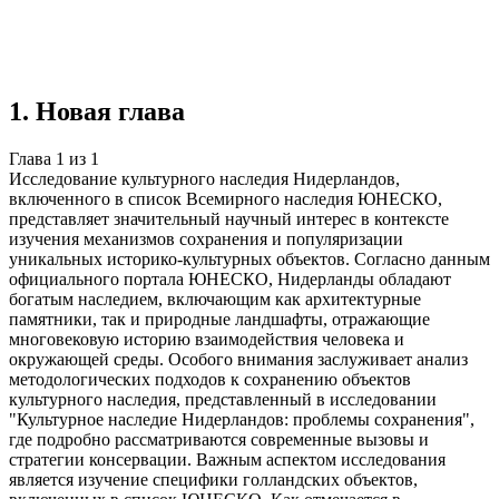
Учебная работа
1 глава
≈1 страница
5
источников
Создать такую же
Готовая работа по ГОСТу — от 99₽
1
.
Новая глава
Глава
1
из
1
Исследование культурного наследия Нидерландов,
включенного в список Всемирного наследия ЮНЕСКО,
представляет значительный научный интерес в контексте
изучения механизмов сохранения и популяризации
уникальных историко-культурных объектов. Согласно данным
официального портала ЮНЕСКО, Нидерланды обладают
богатым наследием, включающим как архитектурные
памятники, так и природные ландшафты, отражающие
многовековую историю взаимодействия человека и
окружающей среды. Особого внимания заслуживает анализ
методологических подходов к сохранению объектов
культурного наследия, представленный в исследовании
"Культурное наследие Нидерландов: проблемы сохранения",
где подробно рассматриваются современные вызовы и
стратегии консервации. Важным аспектом исследования
является изучение специфики голландских объектов,