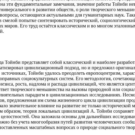
я на эти фундаментальные замечания, значение работы Тойнби н
универсального в развитии обществ, о роли творческого меньш
л вопросы, остающиеся актуальными для гуманитарных наук. Так
 в смелой попытке синтезировать исторический, социологически
х миров. Его труд остаётся классическим и во многом эталонн
й.
да Тойнби представляет собой классический и наиболее разраб
атизировал цивилизационный подход, но и предложил оригинал
 источниках, Тойнби удалось преодолеть европоцентризм, хара
ноправных социокультурных систем. Его методология, сочетающ
езиса, роста, надлома и распада цивилизаций, что является це
ответ творческого меньшинства на вызовы природной или социаль
 влиятельных парадигм в цивилизационных исследованиях. Несм
ктов, предложенная им схема жизненного цикла цивилизации пр
зало значительное влияние на развитие не только исторической 
м образом, теория локальных цивилизаций А. Тойнби сохраняет
 целостностей. Она заложила основы для дальнейших исследова
ожно без учета многообразия путей развития человеческих сооб
в поставленных масштабных вопросах о природе социального твор