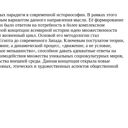
ных парадигм в современной историософии. В рамках этого
нным вариантом данного направления мысли. Её формирование
и было ответом на потребность в более комплексном
арной концепции всемирной истории идею множественности
й жизненный цикл. Основой его методологии стал
Египта до современного Запада. Ключевым постулатом теории,
яние, а динамический процесс, «движение, а не условие,
кое меньшинство», способное давать адекватные ответы на
заимодействия множества уникальных социокультурных миров,
льства внешней среды. Данная концепция открыла новые
иозных, этических и художественных аспектов общественной