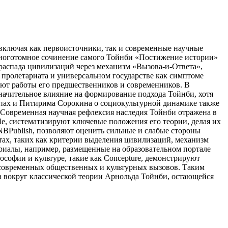
включая как первоисточники, так и современные научные
многотомное сочинение самого Тойнби «Постижение истории»
и распада цивилизаций через механизм «Вызова-и-Ответа»,
 пролетариата и универсальном государстве как симптоме
еют работы его предшественников и современников. В
значительное влияние на формирование подхода Тойнби, хотя
ипах и Питирима Сорокина о социокультурной динамике также
 Современная научная рефлексия наследия Тойнби отражена в
e, систематизируют ключевые положения его теории, делая их
NBPublish, позволяют оценить сильные и слабые стороны
тах, таких как критерии выделения цивилизаций, механизм
риалы, например, размещенные на образовательном портале
офии и культуре, такие как Concepture, демонстрируют
 современных общественных и культурных вызовов. Таким
а вокруг классической теории Арнольда Тойнби, остающейся