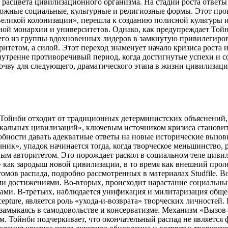
и расцвета цивилизационного организма. На стадии роста ответ
сложные социальные, культурные и религиозные формы. Этот пр
Великой колонизации», перешла к созданию полисной культуры и
й монархии и университетов. Однако, как предупреждает Тойнби
его из группы вдохновенных лидеров в замкнутую привилегиров
ритетом, а силой. Этот переход знаменует начало кризиса роста
внутренне противоречивый период, когда достигнутые успехи и
чву для следующего, драматического этапа в жизни цивилизации
 Тойнби отходит от традиционных детерминистских объяснений
окальных цивилизаций», ключевым источником кризиса становитс
обности давать адекватные ответы на новые исторические вызов
чник», упадок начинается тогда, когда творческое меньшинство,
ным авторитетом. Это порождает раскол в социальном теле циви
» как зародыш новой цивилизации, в то время как внешний прол
омов распада, подробно рассмотренных в материалах Studfile. В
и достижениями. Во-вторых, происходит нарастание социальных
ми. В-третьих, наблюдается унификация и милитаризация общес
pture, является роль «ухода-и-возврата» творческих личностей.
, замыкаясь в самодовольстве и консерватизме. Механизм «Вызов-
 Тойнби подчеркивает, что окончательный распад не является 