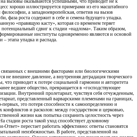
ы на вызовы оказываются успешными, что приводит не к
оцесс хорошо иллюстрируется примерами из его масштабного
 философии, а западноевропейская, ответив на вызов
, фаза роста содержит в себе и семена будущего упадка.
анную «правящую касту», которая со временем теряет
 и потенциальный сдвиг к стадии «надлома». Таким образом,
 сформированные институты одновременно являются и основой
 – этапа упадка и распада.
, связанных с внешними факторами или биологическими
я не внешнее давление, а внутренняя деградация творческого
ы, что приводит к потере социальной гармонии и авторитета
 ранее ведшее общество, превращается в «господствующее
лизации. Внутренний пролетариат, чувствуя себя отчужденным,
етариат, представленный варварскими племенами на границах,
о-первых, это потеря способности к самоопределению и
 конфликтов и расколов: между государством и церковью,
твенной жизни как попытка сохранить целостность через
 На стадии роста такой уход способствует духовному
и-Ответ» перестает работать эффективно: ответы становятся
фатальной неизбежностью. В работе, представленной на