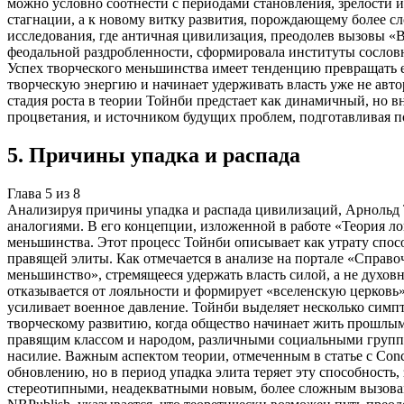
можно условно соотнести с периодами становления, зрелости 
стагнации, а к новому витку развития, порождающему более 
исследования, где античная цивилизация, преодолев вызовы «
феодальной раздробленности, сформировала институты сословно
Успех творческого меньшинства имеет тенденцию превращать 
творческую энергию и начинает удерживать власть уже не авто
стадия роста в теории Тойнби предстает как динамичный, но 
процветания, и источником будущих проблем, подготавливая по
5
.
Причины упадка и распада
Глава
5
из
8
Анализируя причины упадка и распада цивилизаций, Арнольд
аналогиями. В его концепции, изложенной в работе «Теория л
меньшинства. Этот процесс Тойнби описывает как утрату спос
правящей элиты. Как отмечается в анализе на портале «Справо
меньшинство», стремящееся удержать власть силой, а не духов
отказывается от лояльности и формирует «вселенскую церковь
усиливает военное давление. Тойнби выделяет несколько симпт
творческому развитию, когда общество начинает жить прошлым
правящим классом и народом, различными социальными группа
насилие. Важным аспектом теории, отмеченным в статье с Conce
обновлению, но в период упадка элита теряет эту способность
стереотипными, неадекватными новым, более сложным вызовам.