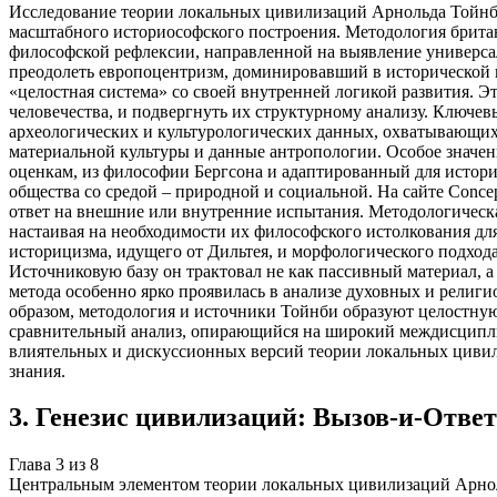
Исследование теории локальных цивилизаций Арнольда Тойнби 
масштабного историософского построения. Методология британ
философской рефлексии, направленной на выявление универсал
преодолеть европоцентризм, доминировавший в исторической н
«целостная система» со своей внутренней логикой развития. 
человечества, и подвергнуть их структурному анализу. Ключев
археологических и культурологических данных, охватывающих к
материальной культуры и данные антропологии. Особое значен
оценкам, из философии Бергсона и адаптированный для истори
общества со средой – природной и социальной. На сайте Conce
ответ на внешние или внутренние испытания. Методологическа
настаивая на необходимости их философского истолкования для
историцизма, идущего от Дильтея, и морфологического подхода
Источниковую базу он трактовал не как пассивный материал, а
метода особенно ярко проявилась в анализе духовных и религ
образом, методология и источники Тойнби образуют целостну
сравнительный анализ, опирающийся на широкий междисципли
влиятельных и дискуссионных версий теории локальных цивили
знания.
3
.
Генезис цивилизаций: Вызов-и-Ответ
Глава
3
из
8
Центральным элементом теории локальных цивилизаций Арнол