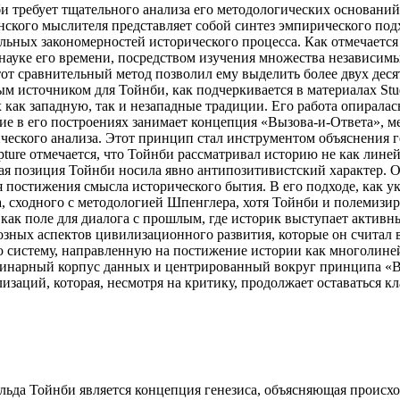
требует тщательного анализа его методологических оснований 
ского мыслителя представляет собой синтез эмпирического подх
ьных закономерностей исторического процесса. Как отмечается
ауке его времени, посредством изучения множества независимы
Этот сравнительный метод позволил ему выделить более двух де
ым источником для Тойнби, как подчеркивается в материалах St
ак западную, так и незападные традиции. Его работа опиралась
ие в его построениях занимает концепция «Вызова-и-Ответа», 
ческого анализа. Этот принцип стал инструментом объяснения г
pture отмечается, что Тойнби рассматривал историю не как лине
я позиция Тойнби носила явно антипозитивистский характер. О
 постижения смысла исторического бытия. В его подходе, как ук
, сходного с методологией Шпенглера, хотя Тойнби и полемизир
 как поле для диалога с прошлым, где историк выступает актив
иозных аспектов цивилизационного развития, которые он счита
ю систему, направленную на постижение истории как многолине
нарный корпус данных и центрированный вокруг принципа «Выз
заций, которая, несмотря на критику, продолжает оставаться к
ьда Тойнби является концепция генезиса, объясняющая происх