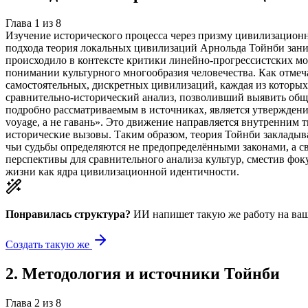
Глава
1
из
8
Изучение исторического процесса через призму цивилизационн
подхода теория локальных цивилизаций Арнольда Тойнби заним
происходило в контексте критики линейно-прогрессистских мо
понимании культурного многообразия человечества. Как отме
самостоятельных, дискретных цивилизаций, каждая из которых
сравнительно-исторический анализ, позволивший выявить общи
подробно рассматриваемым в источниках, является утверждение
voyage, а не гавань». Это движение направляется внутренним 
исторические вызовы. Таким образом, теория Тойнби заклады
чьи судьбы определяются не предопределёнными законами, а св
перспективы для сравнительного анализа культур, сместив фо
жизни как ядра цивилизационной идентичности.
Понравилась структура?
ИИ напишет такую же работу на
ваш
Создать такую же
2
.
Методология и источники Тойнби
Глава
2
из
8