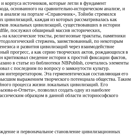
и корпуса источников, которые легли в фундамент
ода, основанного на сравнительно-историческом анализе, и
 в анализе на портале «Справочник», Тойнби стремился
х цивилизаций, каждая из которых рассматривалась как
сятков локальных цивилизаций, существовавших в истории
udfile, послужил обширный массив исторических,
 на классические тексты, религиозные трактаты, памятники
методологический стержень, заимствованный, по некоторым
енезиса и развития цивилизаций через взаимодействие
йный прогресс, а как серию творческих актов, рождающихся в
н критиковал сведение истории к простой фиксации фактов,
азано в статье из библиотеки NBPublish, сочетались элементы
овал с последним по вопросу о замкнутости культур.
ным интерпретатором. Эта герменевтическая составляющая его
л высшим выражением творческого потенциала общества. Таким
йного процесса жизни локальных цивилизаций. Его
ова-и-Ответа», позволил создать одну из наиболее
лассическим образцом в данной области историософского
ождение и первоначальное становление цивилизационных