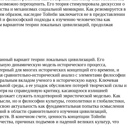
евозможно переоценить. Его теория стимулировала дискуссии о
инства и механизмах социальной мимикрии. Как резюмируется в
им образом, наследие Тойнби заключается не в предоставлении
й и философский подходы к изучению человечества как
ым вариантом теории локальных цивилизаций, продолжая
отанный вариант теории локальных цивилизаций. Его
ьную динамическую модель исторического процесса,
ктерный для многих исторических концепций его времени, и
ая сравнительно-исторический анализ с элементами философии
нтральным вкладом ученого в историческую науку. Ключевая
ной среды, а ее упадок обусловлен потерей творческой силы и
отря на справедливую критику, касающуюся излишней
одолжает служить плодотворной эвристической моделью. Как
мысли, но и философии культуры, геополитики и глобалистики,
 свою актуальность как фундаментальная попытка осмысления
ний в области сравнительного изучения цивилизаций,
ществ. В конечном счете, ценность концепции Тойнби
чества, причинах подъемов и падений великих культур, что