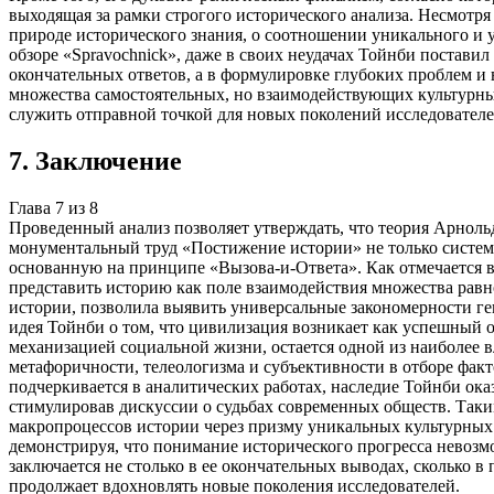
выходящая за рамки строгого исторического анализа. Несмотр
природе исторического знания, о соотношении уникального и 
обзоре «Spravochnick», даже в своих неудачах Тойнби постави
окончательных ответов, а в формулировке глубоких проблем и
множества самостоятельных, но взаимодействующих культурны
служить отправной точкой для новых поколений исследователе
7
.
Заключение
Глава
7
из
8
Проведенный анализ позволяет утверждать, что теория Арноль
монументальный труд «Постижение истории» не только систем
основанную на принципе «Вызова-и-Ответа». Как отмечается в
представить историю как поле взаимодействия множества рав
истории, позволила выявить универсальные закономерности ген
идея Тойнби о том, что цивилизация возникает как успешный 
механизацией социальной жизни, остается одной из наиболее
метафоричности, телеологизма и субъективности в отборе фа
подчеркивается в аналитических работах, наследие Тойнби ока
стимулировав дискуссии о судьбах современных обществ. Таки
макропроцессов истории через призму уникальных культурных
демонстрируя, что понимание исторического прогресса невозм
заключается не столько в ее окончательных выводах, сколько 
продолжает вдохновлять новые поколения исследователей.