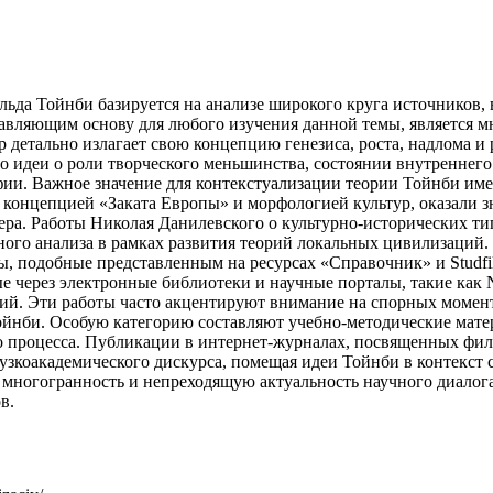
да Тойнби базируется на анализе широкого круга источников, 
авляющим основу для любого изучения данной темы, является 
тор детально излагает свою концепцию генезиса, роста, надлома 
о идеи о роли творческого меньшинства, состоянии внутреннего
фии. Важное значение для контекстуализации теории Тойнби им
й концепцией «Заката Европы» и морфологией культур, оказали 
ра. Работы Николая Данилевского о культурно-исторических т
ного анализа в рамках развития теорий локальных цивилизаций.
, подобные представленным на ресурсах «Справочник» и Studfil
е через электронные библиотеки и научные порталы, такие как 
ний. Эти работы часто акцентируют внимание на спорных момен
ойнби. Особую категорию составляют учебно-методические мате
процесса. Публикации в интернет-журналах, посвященных филос
 узкоакадемического дискурса, помещая идеи Тойнби в контекст
 многогранность и непреходящую актуальность научного диалог
в.