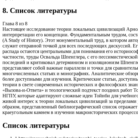
8
.
Список литературы
Глава
8
из
8
Настоящее исследование теории локальных цивилизаций Арноль
интерпретации его концепции. Фундаментальным трудом, сост
(A Study of History). Этот монументальный труд, в котором ав
служит отправной точкой для всех последующих дискуссий. Ег
распада остаются центральными для понимания его историосо
частности, труды Освальда Шпенглера, с его пессимистическо
последний и критиковал детерминизм и изоляционизм Шпенгле
представляют собой важные параллели и точки для сравнитель
многочисленных статьях и монографиях. Аналитические обзоры
более доступными для изучения. Критические статьи, доступны
теории в свете современных исторических и философских зна
«Вызова-и-Ответа» и теологический подтекст поздних работ Т
НГПУ, которые адаптируют сложные идеи Тойнби для учебного 
живой интерес к теории локальных цивилизаций за пределами
образом, представленный библиографический список отражает
краеугольным камнем в изучении макроисторических процессо
Список литературы