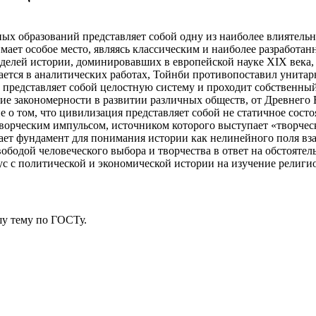
ых образований представляет собой одну из наиболее влиятель
ает особое место, являясь классическим и наиболее разработа
делей истории, доминировавших в европейской науке XIX века, 
чается в аналитических работах, Тойнби противопоставил унит
 представляет собой целостную систему и проходит собственны
е закономерности в развитии различных обществ, от Древнего 
 о том, что цивилизация представляет собой не статичное состо
творческим импульсом, источником которого выступает «творчес
вает фундамент для понимания истории как нелинейного поля в
ободой человеческого выбора и творчества в ответ на обстояте
кус с политической и экономической истории на изучение религ
у тему
по ГОСТу.