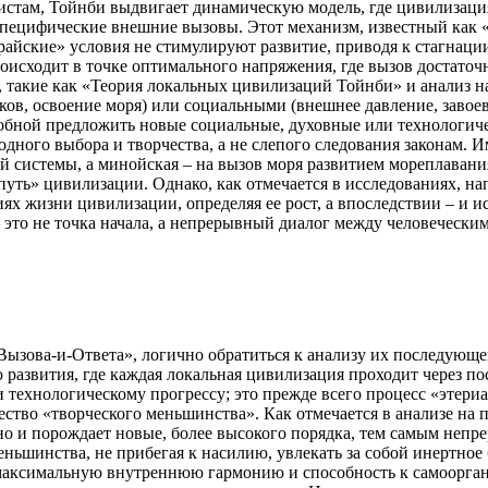
истам, Тойнби выдвигает динамическую модель, где цивилизаци
специфические внешние вызовы. Этот механизм, известный как «В
йские» условия не стимулируют развитие, приводя к стагнации
исходит в точке оптимального напряжения, где вызов достаточн
, такие как «Теория локальных цивилизаций Тойнби» и анализ на
ов, освоение моря) или социальными (внешнее давление, завое
собной предложить новые социальные, духовные или технологиче
дного выбора и творчества, а не слепого следования законам. И
й системы, а минойская – на вызов моря развитием мореплавани
уть» цивилизации. Однако, как отмечается в исследованиях, на
ях жизни цивилизации, определяя ее рост, а впоследствии – и ис
– это не точка начала, а непрерывный диалог между человечески
«Вызова-и-Ответа», логично обратиться к анализу их последую
азвития, где каждая локальная цивилизация проходит через пос
 технологическому прогрессу; это прежде всего процесс «этери
ство «творческого меньшинства». Как отмечается в анализе на п
но и порождает новые, более высокого порядка, тем самым неп
меньшинства, не прибегая к насилию, увлекать за собой инертно
максимальную внутреннюю гармонию и способность к самооргани