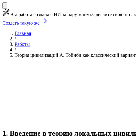
Эта работа создана с ИИ за пару минут.
Сделайте свою по лю
Создать такую же
Главная
/
Работы
/
Теория цивилизаций А. Тойнби как классический вариан
Учебная работа
8 глав
≈11 страниц
5 источников
Создать такую же
Готовая работа по ГОСТу — от 99₽
1
.
Введение в теорию локальных цивил