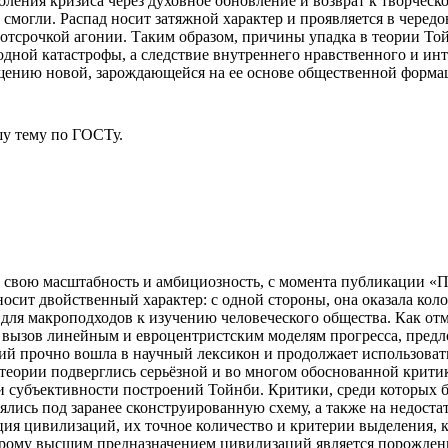
оления кризиса через духовное обновление и возврат к творческ
 смогли. Распад носит затяжной характер и проявляется в чере
ь отсрочкой агонии. Таким образом, причины упадка в теории То
дной катастрофы, а следствие внутреннего нравственного и инте
лощению новой, зарождающейся на ее основе общественной форма
у тему
по ГОСТу.
 свою масштабность и амбициозность, с момента публикации «П
носит двойственный характер: с одной стороны, она оказала ко
для макроподходов к изучению человеческого общества. Как отме
а вызов линейным и евроцентристским моделям прогресса, пред
ций прочно вошла в научный лексикон и продолжает использова
теории подверглись серьёзной и во многом обоснованной крити
и и субъективности построений Тойнби. Критики, среди которых
ялись под заранее сконструированную схему, а также на недост
я цивилизаций, их точное количество и критерии выделения, 
орому высшим предназначением цивилизаций является порождени