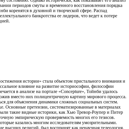
ому состоянию. Однако исторически, как показывает его анализ
довании периодов смуты и временного восстановления порядка
йнби коренятся в духовной и творческой сфере. Распад
ллектуального банкротства ее лидеров, что ведет к потере
цией.
остижения истории» стала объектом пристального внимания и
лоссальное влияние на развитие историософии, философии
чается в анализе на портале «Concepture», Тойнби удалось
ложив вместо них полицентричную картину мирового процесса.
ться для объяснения динамики сложных социальных систем.
ке. Основные претензии, систематизированные в материалах
 были такие видные историки, как Хью Тревор-Роупер и Питер
аточную эмпирическую проверяемость многих его тезисов.
которые казались многим исследователям умозрительными.
е высших религий, был воспринят как ненаучная телеология,