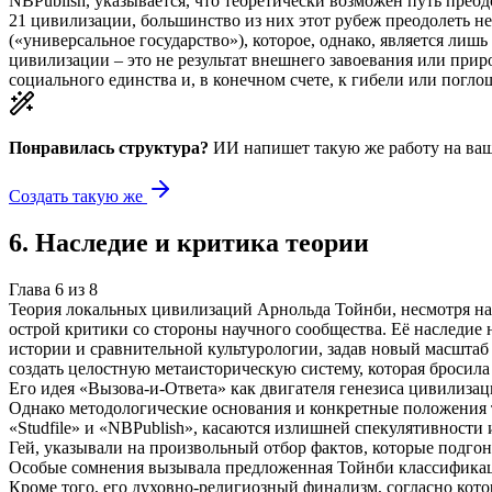
NBPublish, указывается, что теоретически возможен путь преод
21 цивилизации, большинство из них этот рубеж преодолеть не
(«универсальное государство»), которое, однако, является лиш
цивилизации – это не результат внешнего завоевания или приро
социального единства и, в конечном счете, к гибели или пог
Понравилась структура?
ИИ напишет такую же работу на
ваш
Создать такую же
6
.
Наследие и критика теории
Глава
6
из
8
Теория локальных цивилизаций Арнольда Тойнби, несмотря на
острой критики со стороны научного сообщества. Её наследие 
истории и сравнительной культурологии, задав новый масштаб 
создать целостную метаисторическую систему, которая бросил
Его идея «Вызова-и-Ответа» как двигателя генезиса цивилиза
Однако методологические основания и конкретные положения 
«Studfile» и «NBPublish», касаются излишней спекулятивност
Гей, указывали на произвольный отбор фактов, которые подгон
Особые сомнения вызывала предложенная Тойнби классификаци
Кроме того, его духовно-религиозный финализм, согласно кот