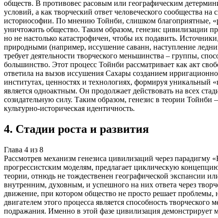
обществ. В противовес расовым или географическим детермин
условий, а как творческий ответ человеческого сообщества на 
историософии. По мнению Тойнби, слишком благоприятные, «ра
уничтожить общество. Таким образом, генезис цивилизации про
но не настолько катастрофичен, чтобы их подавить. Источники
природными (например, иссушение саванн, наступление ледник
требует деятельности творческого меньшинства – группы, спо
большинство. Этот процесс Тойнби рассматривает как акт свобо
ответила на вызов иссушения Сахары созданием ирригационно
институтах, ценностях и технологиях, формируя уникальный «п
является одноактным. Он продолжает действовать на всех стади
созидательную силу. Таким образом, генезис в теории Тойнби 
культурно-историческая идентичность.
4
.
Стадии роста и развития
Глава
4
из
8
Рассмотрев механизм генезиса цивилизаций через парадигму 
прогрессистским моделям, предлагает циклическую концепцию р
теории, отнюдь не тождественен географической экспансии или
внутренним, духовным, и успешного на них ответа через творче
движение, при котором общество не просто решает проблемы, 
двигателем этого процесса является способность творческого 
подражания. Именно в этой фазе цивилизация демонстрирует 