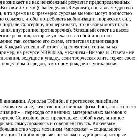
я возникает не как неизбежный результат предопределенных
ызов-и-Ответ» (Challenge-and-Response), составляет ядро его
, в то время как чрезмерно суровые вызовы могут полностью
о серьезен, чтобы потребовать мобилизации творческих сил,
 портале Concepture, подчеркивают, что вызовы могут быть
вания, внутренние противоречия). Успешный ответ на вызов
ские решения, которые увлекают за собой инертное
менно так, согласно его схеме, египетская цивилизация
я. Каждый успешный ответ закрепляется в социальных
пример, на ресурсе NBPublish, механизм «Вызова-и-Ответа» не
пытания, ведущие к упадку, если творческая элита теряет свою
м обществом и средой, в котором рождается уникальная
щей динамики. Арнольд Тойнби, в противовес линейным
ледовательные, качественно отличные фазы. Рост, согласно его
ализации» – перехода от внешних, материальных вызовов к
ортале Concepture, рост представляет собой кумулятивное
рерывно самоусложняясь и совершенствуясь. Ключевым
е большинство через механизм «мимесиса» – социального
зации. Тойнби выделяет несколько стадий роста, которые