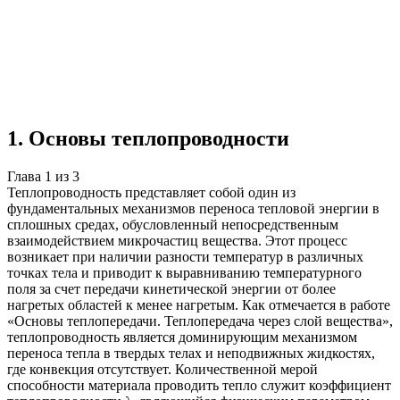
Учебная работа
3 главы
≈4 страницы
5
источников
Создать такую же
Готовая работа по ГОСТу — от 99₽
1
.
Основы теплопроводности
Глава
1
из
3
Теплопроводность представляет собой один из
фундаментальных механизмов переноса тепловой энергии в
сплошных средах, обусловленный непосредственным
взаимодействием микрочастиц вещества. Этот процесс
возникает при наличии разности температур в различных
точках тела и приводит к выравниванию температурного
поля за счет передачи кинетической энергии от более
нагретых областей к менее нагретым. Как отмечается в работе
«Основы теплопередачи. Теплопередача через слой вещества»,
теплопроводность является доминирующим механизмом
переноса тепла в твердых телах и неподвижных жидкостях,
где конвекция отсутствует. Количественной мерой
способности материала проводить тепло служит коэффициент