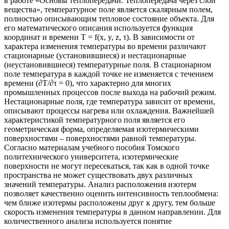
в работе «Основы теплопередачи. Теплопередача через слой
вещества», температурное поле является скалярным полем,
полностью описывающим тепловое состояние объекта. Для
его математического описания используется функция
координат и времени T = f(x, y, z, τ). В зависимости от
характера изменения температуры во времени различают
стационарные (установившиеся) и нестационарные
(неустановившиеся) температурные поля. В стационарном
поле температура в каждой точке не изменяется с течением
времени (∂T/∂τ = 0), что характерно для многих
промышленных процессов после выхода на рабочий режим.
Нестационарные поля, где температура зависит от времени,
описывают процессы нагрева или охлаждения. Важнейшей
характеристикой температурного поля является его
геометрическая форма, определяемая изотермическими
поверхностями – поверхностями равной температуры.
Согласно материалам учебного пособия Томского
политехнического университета, изотермические
поверхности не могут пересекаться, так как в одной точке
пространства не может существовать двух различных
значений температуры. Анализ расположения изотерм
позволяет качественно оценить интенсивность теплообмена:
чем ближе изотермы расположены друг к другу, тем больше
скорость изменения температуры в данном направлении. Для
количественного анализа используется понятие