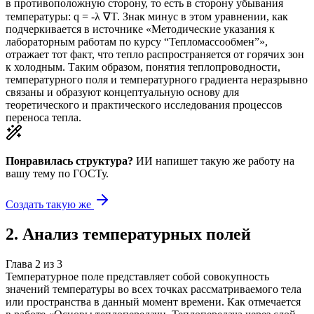
в противоположную сторону, то есть в сторону убывания
температуры: q = -λ ∇T. Знак минус в этом уравнении, как
подчеркивается в источнике «Методические указания к
лабораторным работам по курсу “Тепломассообмен”»,
отражает тот факт, что тепло распространяется от горячих зон
к холодным. Таким образом, понятия теплопроводности,
температурного поля и температурного градиента неразрывно
связаны и образуют концептуальную основу для
теоретического и практического исследования процессов
переноса тепла.
Понравилась структура?
ИИ напишет такую же работу на
вашу тему
по ГОСТу.
Создать такую же
2
.
Анализ температурных полей
Глава
2
из
3
Температурное поле представляет собой совокупность
значений температуры во всех точках рассматриваемого тела
или пространства в данный момент времени. Как отмечается