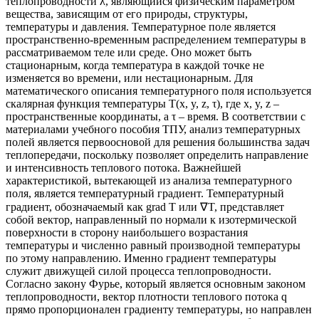
теплопроводности λ, являющийся физическим параметром
вещества, зависящим от его природы, структуры,
температуры и давления. Температурное поле является
пространственно-временным распределением температуры в
рассматриваемом теле или среде. Оно может быть
стационарным, когда температура в каждой точке не
изменяется во времени, или нестационарным. Для
математического описания температурного поля используется
скалярная функция температуры T(x, y, z, τ), где x, y, z –
пространственные координаты, а τ – время. В соответствии с
материалами учебного пособия ТПУ, анализ температурных
полей является первоосновой для решения большинства задач
теплопередачи, поскольку позволяет определить направление
и интенсивность теплового потока. Важнейшей
характеристикой, вытекающей из анализа температурного
поля, является температурный градиент. Температурный
градиент, обозначаемый как grad T или ∇T, представляет
собой вектор, направленный по нормали к изотермической
поверхности в сторону наибольшего возрастания
температуры и численно равный производной температуры
по этому направлению. Именно градиент температуры
служит движущей силой процесса теплопроводности.
Согласно закону Фурье, который является основным законом
теплопроводности, вектор плотности теплового потока q
прямо пропорционален градиенту температуры, но направлен