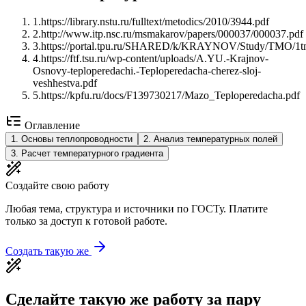
1
.
https://library.nstu.ru/fulltext/metodics/2010/3944.pdf
2
.
http://www.itp.nsc.ru/msmakarov/papers/000037/000037.pdf
3
.
https://portal.tpu.ru/SHARED/k/KRAYNOV/Study/TMO/1t
4
.
https://ftf.tsu.ru/wp-content/uploads/A.YU.-Krajnov-
Osnovy-teploperedachi.-Teploperedacha-cherez-sloj-
veshhestva.pdf
5
.
https://kpfu.ru/docs/F139730217/Mazo_Teploperedacha.pdf
Оглавление
1
.
Основы теплопроводности
2
.
Анализ температурных полей
3
.
Расчет температурного градиента
Создайте свою работу
Любая тема, структура и источники по ГОСТу. Платите
только за доступ к готовой работе.
Создать такую же
Сделайте такую же работу за пару