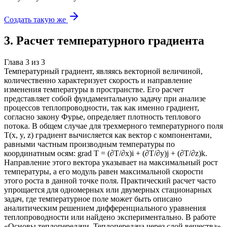
Создать такую же
3
.
Расчет температурного градиента
Глава
3
из
3
Температурный градиент, являясь векторной величиной,
количественно характеризует скорость и направление
изменения температуры в пространстве. Его расчет
представляет собой фундаментальную задачу при анализе
процессов теплопроводности, так как именно градиент,
согласно закону Фурье, определяет плотность теплового
потока. В общем случае для трехмерного температурного поля
T(x, y, z) градиент вычисляется как вектор с компонентами,
равными частным производным температуры по
координатным осям: grad T = (∂T/∂x)i + (∂T/∂y)j + (∂T/∂z)k.
Направление этого вектора указывает на максимальный рост
температуры, а его модуль равен максимальной скорости
этого роста в данной точке поля. Практический расчет часто
упрощается для одномерных или двумерных стационарных
задач, где температурное поле может быть описано
аналитическим решением дифференциального уравнения
теплопроводности или найдено экспериментально. В работе
«Основы теплопередачи. Теплопередача через слой вещества»