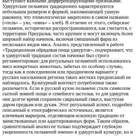
выступают важными дифференцирующими признаками.
Удмуртские пельмени традиционно характеризуются
небольшим размером и формой, напоминающей ушную
раковину, что этимологически закреплено в самом названии
(«пель» – ухо, «нянь» – хлеб). В отличие от этого, сибирские
пельмени, исторически распространившиеся, как считается, с
территории Приуралья, часто крупнее и могут включать более
широкий набор начинок, включая смешанный фарш из
нескольких видов мяса. Анализ, представленный в работе
«Традиционная обрядовая пища удмуртов», подчеркивает, что
в удмуртской традиции состав начинки был строго
регламентирован: для ритуальных пельменей использовалось
мясо конкретных животных, забитых по особому случаю,
тогда как в повседневном или праздничном варианте у
русских насельников региона таких жестких предписаний не
наблюдалось. Культурный контекст потребления также
различается. Если в русской кухне пельмени стали символом
сытной зимней пищи и семейного застолья, то для удмуртов
они долгое время сохраняли сакральный смысл, выступая
даром предкам или духам. Этот ритуальный аспект, подробно
описанный в этнографических источниках, является
ключевым маркером, отделяющим исконную традицию от
заимствованных или адаптированных форм. Таким образом,
сравнительный анализ не только подтверждает глубокую
укорененность пельменей именно в удмуртской культуре, но и