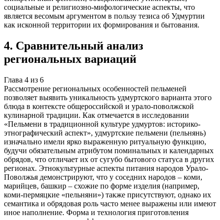
социальные и религиозно-мифологические аспекты, что
является весомым аргументом в пользу тезиса об Удмуртии
как исконной территории их формирования и бытования.
4
.
Сравнительный анализ
региональных вариаций
Глава
4
из
6
Рассмотрение региональных особенностей пельменей
позволяет выявить уникальность удмуртского варианта этого
блюда в контексте общероссийской и урало-поволжской
кулинарной традиции. Как отмечается в исследовании
«Пельмени в традиционной культуре удмуртов: историко-
этнографический аспект», удмуртские пельмени (пельнянь)
изначально имели ярко выраженную ритуальную функцию,
будучи обязательным атрибутом поминальных и календарных
обрядов, что отличает их от сугубо бытового статуса в других
регионах. Этнокультурные аспекты питания народов Урало-
Поволжья демонстрируют, что у соседних народов – коми,
марийцев, башкир – схожие по форме изделия (например,
коми-пермяцкие «пельняни») также присутствуют, однако их
семантика и обрядовая роль часто менее выражены или имеют
иное наполнение. Форма и технология приготовления