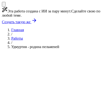
Эта работа создана с ИИ за пару минут.
Сделайте свою по
любой теме.
Создать такую же
Главная
/
Работы
/
Удмуртия - родина пельменей
Учебная работа
6 глав
≈8 страниц
5 источников