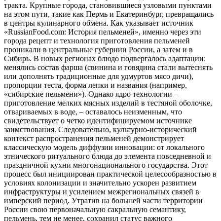
тракта. Крупные города, становившиеся узловыми пунктами
на этом пути, такие как Пермь и Екатеринбург, превращались
в центры кулинарного обмена. Как указывает источник
«RussianFood.com: История пельменей», именно через эти
города рецепт и технология приготовления пельменей
проникали в центральные губернии России, а затем и в
Сибирь. В новых регионах блюдо подвергалось адаптации:
менялись состав фарша (свинина и говядина стали вытеснять
или дополнять традиционные для удмуртов мясо дичи),
пропорции теста, форма лепки и названия (например,
«сибирские пельмени»). Однако ядро технологии –
приготовление мелких мясных изделий в тестяной оболочке,
отвариваемых в воде, – оставалось неизменным, что
свидетельствует о четко идентифицируемом источнике
заимствования. Следовательно, культурно-исторический
контекст распространения пельменей демонстрирует
классическую модель диффузии инновации: от локального
этнического ритуального блюда до элемента повседневной и
праздничной кухни многонационального государства. Этот
процесс был инициирован практической целесообразностью в
условиях колонизации и значительно ускорен развитием
инфраструктуры и усилением межрегиональных связей в
имперский период. Утратив на большей части территории
России свою первоначальную сакральную семантику,
пельмень, тем не менее, сохранил статус важного