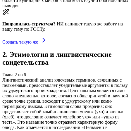
области кулинарных мифов в плоскость научно обоснованных
выводов.
Понравилась структура?
ИИ напишет такую же работу на
вашу тему
по ГОСТу.
Создать такую же
2
.
Этимология и лингвистические
свидетельства
Глава
2
из
6
Лингвистический анализ ключевых терминов, связанных с
пельменями, предоставляет убедительные аргументы в пользу
их удмуртского происхождения. Центральным является само
слово «пельмень», которое, согласно общепринятой в научной
среде точке зрения, восходит к удмуртскому или коми-
пермяцкому языкам. Этимология слова прозрачна: оно
представляет собой комбинацию слов «пель» (ухо) и «нянь»
(хлеб), что дословно означает «хлебное ухо» или «ушко из
теста». Это название точно отражает характерную форму
блюда. Как отмечается в исследовании «Пельмени в