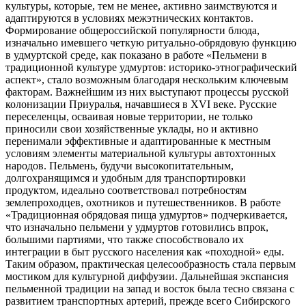
культуры, которые, тем не менее, активно заимствуются и
адаптируются в условиях межэтнических контактов.
Формирование общероссийской популярности блюда,
изначально имевшего четкую ритуально-обрядовую функцию
в удмуртской среде, как показано в работе «Пельмени в
традиционной культуре удмуртов: историко-этнографический
аспект», стало возможным благодаря нескольким ключевым
факторам. Важнейшим из них выступают процессы русской
колонизации Приуралья, начавшиеся в XVI веке. Русские
переселенцы, осваивая новые территории, не только
приносили свои хозяйственные уклады, но и активно
перенимали эффективные и адаптированные к местным
условиям элементы материальной культуры автохтонных
народов. Пельмень, будучи высокопитательным,
долгохранящимся и удобным для транспортировки
продуктом, идеально соответствовал потребностям
землепроходцев, охотников и путешественников. В работе
«Традиционная обрядовая пища удмуртов» подчеркивается,
что изначально пельмени у удмуртов готовились впрок,
большими партиями, что также способствовало их
интеграции в быт русского населения как «походной» еды.
Таким образом, практическая целесообразность стала первым
мостиком для культурной диффузии. Дальнейшая экспансия
пельменной традиции на запад и восток была тесно связана с
развитием транспортных артерий, прежде всего Сибирского