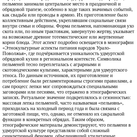
пельмени занимали центральное место в праздничной и
обрядовой трапезе, особенно в ходе таких значимых событий,
как свадьба или проводы в армию. Их приготовление было
коллективным действием, укреплявшим социальные связи
внутри семьи и общины. Форма пельменя, напоминающая ухо
скота или, по иным трактовкам, завернутую жертву, указывает
на возможные древние тотемистические или жертвенные
корни блюда. Этот аспект подробно освещается в монографии
«Этнокультурные аспекты питания народов Урало-
Поволжья», где подчёркивается уникальность удмуртской
обрядовой кухни в региональном контексте. Символика
пельменей тесно переплеталась с аграрными и
скотоводческими культами, характерными для удмуртского
этноса. По данным источников, их приготовление и
потребление были регламентированы строгими правилами, а
сам процесс лепки мог сопровождаться специальными
заговорами или песнями, что отражено в этнографических
записях. Ритуальное значение подкреплялось и сезонностью:
массовая лепка пельменей, часто называемая «пельнянь»,
приходилась на холодный период года и была связана с
заготовкой пищи, что, однако, не отменяло их сакральной
функции в конкретных обрядах. Таким образом,
этнографические материалы демонстрируют, что пельмени в
удмуртской культуре представляли собой сложный
синкретичный феномен, объединявший утилитарные,