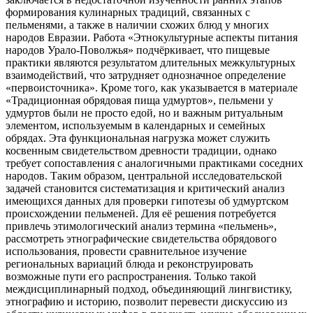
формирования кулинарных традиций, связанных с
пельменями, а также в наличии схожих блюд у многих
народов Евразии. Работа «Этнокультурные аспекты питания
народов Урало-Поволжья» подчёркивает, что пищевые
практики являются результатом длительных межкультурных
взаимодействий, что затрудняет однозначное определение
«первоисточника». Кроме того, как указывается в материале
«Традиционная обрядовая пища удмуртов», пельмени у
удмуртов были не просто едой, но и важным ритуальным
элементом, используемым в календарных и семейных
обрядах. Эта функциональная нагрузка может служить
косвенным свидетельством древности традиции, однако
требует сопоставления с аналогичными практиками соседних
народов. Таким образом, центральной исследовательской
задачей становится систематизация и критический анализ
имеющихся данных для проверки гипотезы об удмуртском
происхождении пельменей. Для её решения потребуется
привлечь этимологический анализ термина «пельмень»,
рассмотреть этнографические свидетельства обрядового
использования, провести сравнительное изучение
региональных вариаций блюда и реконструировать
возможные пути его распространения. Только такой
междисциплинарный подход, объединяющий лингвистику,
этнографию и историю, позволит перевести дискуссию из