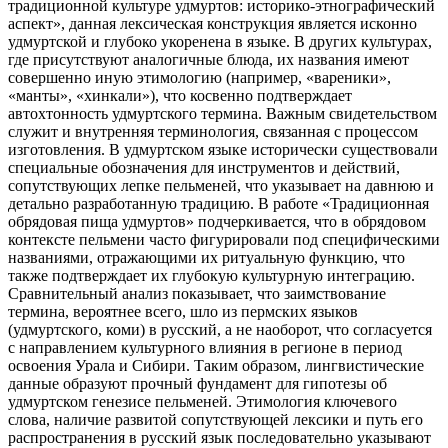
традиционной культуре удмуртов: историко-этнографический
аспект», данная лексическая конструкция является исконно
удмуртской и глубоко укоренена в языке. В других культурах,
где присутствуют аналогичные блюда, их названия имеют
совершенно иную этимологию (например, «вареники»,
«манты», «хинкали»), что косвенно подтверждает
автохтонность удмуртского термина. Важным свидетельством
служит и внутренняя терминология, связанная с процессом
изготовления. В удмуртском языке исторически существовали
специальные обозначения для инструментов и действий,
сопутствующих лепке пельменей, что указывает на давнюю и
детально разработанную традицию. В работе «Традиционная
обрядовая пища удмуртов» подчеркивается, что в обрядовом
контексте пельмени часто фигурировали под специфическими
названиями, отражающими их ритуальную функцию, что
также подтверждает их глубокую культурную интеграцию.
Сравнительный анализ показывает, что заимствование
термина, вероятнее всего, шло из пермских языков
(удмуртского, коми) в русский, а не наоборот, что согласуется
с направлением культурного влияния в регионе в период
освоения Урала и Сибири. Таким образом, лингвистические
данные образуют прочный фундамент для гипотезы об
удмуртском генезисе пельменей. Этимология ключевого
слова, наличие развитой сопутствующей лексики и путь его
распространения в русский язык последовательно указывают