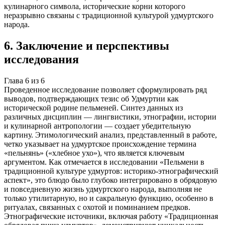
кулинарного символа, исторические корни которого
неразрывно связаны с традиционной культурой удмуртского
народа.
6
.
Заключение и перспективы
исследования
Глава
6
из
6
Проведенное исследование позволяет сформулировать ряд
выводов, подтверждающих тезис об Удмуртии как
исторической родине пельменей. Синтез данных из
различных дисциплин — лингвистики, этнографии, истории
и кулинарной антропологии — создает убедительную
картину. Этимологический анализ, представленный в работе,
четко указывает на удмуртское происхождение термина
«пельнянь» («хлебное ухо»), что является ключевым
аргументом. Как отмечается в исследовании «Пельмени в
традиционной культуре удмуртов: историко-этнографический
аспект», это блюдо было глубоко интегрировано в обрядовую
и повседневную жизнь удмуртского народа, выполняя не
только утилитарную, но и сакральную функцию, особенно в
ритуалах, связанных с охотой и поминанием предков.
Этнографические источники, включая работу «Традиционная