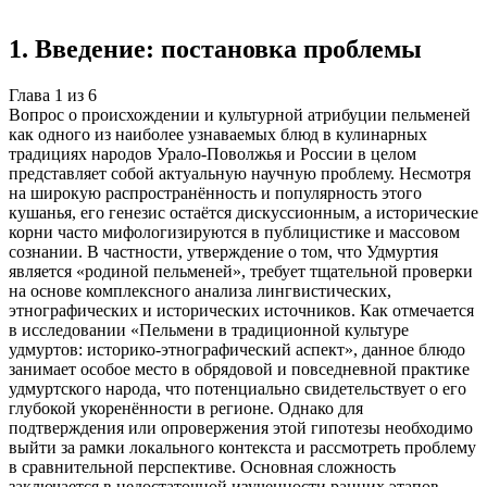
Создать такую же
Готовая работа по ГОСТу — от 99₽
1
.
Введение: постановка проблемы
Глава
1
из
6
Вопрос о происхождении и культурной атрибуции пельменей
как одного из наиболее узнаваемых блюд в кулинарных
традициях народов Урало-Поволжья и России в целом
представляет собой актуальную научную проблему. Несмотря
на широкую распространённость и популярность этого
кушанья, его генезис остаётся дискуссионным, а исторические
корни часто мифологизируются в публицистике и массовом
сознании. В частности, утверждение о том, что Удмуртия
является «родиной пельменей», требует тщательной проверки
на основе комплексного анализа лингвистических,
этнографических и исторических источников. Как отмечается
в исследовании «Пельмени в традиционной культуре
удмуртов: историко-этнографический аспект», данное блюдо
занимает особое место в обрядовой и повседневной практике
удмуртского народа, что потенциально свидетельствует о его
глубокой укоренённости в регионе. Однако для
подтверждения или опровержения этой гипотезы необходимо
выйти за рамки локального контекста и рассмотреть проблему
в сравнительной перспективе. Основная сложность
заключается в недостаточной изученности ранних этапов