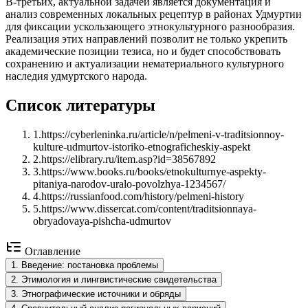
В-третьих, актуальной задачей является документация и
анализ современных локальных рецептур в районах Удмуртии
для фиксации ускользающего этнокультурного разнообразия.
Реализация этих направлений позволит не только укрепить
академические позиции тезиса, но и будет способствовать
сохранению и актуализации нематериального культурного
наследия удмуртского народа.
Список литературы
1
.
https://cyberleninka.ru/article/n/pelmeni-v-traditsionnoy-
kulture-udmurtov-istoriko-etnograficheskiy-aspekt
2
.
https://elibrary.ru/item.asp?id=38567892
3
.
https://www.books.ru/books/etnokulturnye-aspekty-
pitaniya-narodov-uralo-povolzhya-1234567/
4
.
https://russianfood.com/history/pelmeni-history
5
.
https://www.dissercat.com/content/traditsionnaya-
obryadovaya-pishcha-udmurtov
Оглавление
1
.
Введение: постановка проблемы
2
.
Этимология и лингвистические свидетельства
3
.
Этнографические источники и обряды