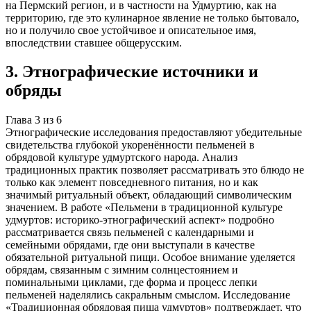
на Пермский регион, и в частности на Удмуртию, как на
территорию, где это кулинарное явление не только бытовало,
но и получило свое устойчивое и описательное имя,
впоследствии ставшее общерусским.
3
.
Этнографические источники и
обряды
Глава
3
из
6
Этнографические исследования предоставляют убедительные
свидетельства глубокой укоренённости пельменей в
обрядовой культуре удмуртского народа. Анализ
традиционных практик позволяет рассматривать это блюдо не
только как элемент повседневного питания, но и как
значимый ритуальный объект, обладающий символическим
значением. В работе «Пельмени в традиционной культуре
удмуртов: историко-этнографический аспект» подробно
рассматривается связь пельменей с календарными и
семейными обрядами, где они выступали в качестве
обязательной ритуальной пищи. Особое внимание уделяется
обрядам, связанным с зимним солнцестоянием и
поминальными циклами, где форма и процесс лепки
пельменей наделялись сакральным смыслом. Исследование
«Традиционная обрядовая пища удмуртов» подтверждает, что