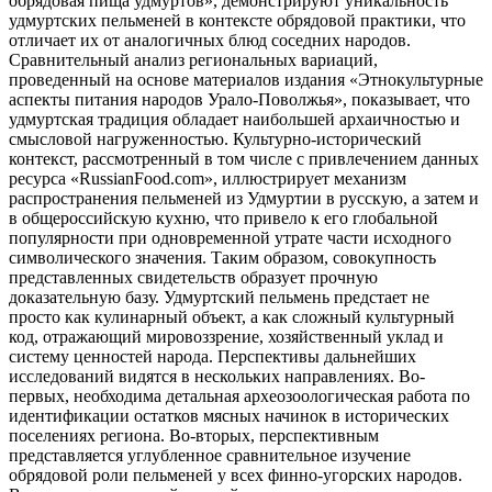
обрядовая пища удмуртов», демонстрируют уникальность
удмуртских пельменей в контексте обрядовой практики, что
отличает их от аналогичных блюд соседних народов.
Сравнительный анализ региональных вариаций,
проведенный на основе материалов издания «Этнокультурные
аспекты питания народов Урало-Поволжья», показывает, что
удмуртская традиция обладает наибольшей архаичностью и
смысловой нагруженностью. Культурно-исторический
контекст, рассмотренный в том числе с привлечением данных
ресурса «RussianFood.com», иллюстрирует механизм
распространения пельменей из Удмуртии в русскую, а затем и
в общероссийскую кухню, что привело к его глобальной
популярности при одновременной утрате части исходного
символического значения. Таким образом, совокупность
представленных свидетельств образует прочную
доказательную базу. Удмуртский пельмень предстает не
просто как кулинарный объект, а как сложный культурный
код, отражающий мировоззрение, хозяйственный уклад и
систему ценностей народа. Перспективы дальнейших
исследований видятся в нескольких направлениях. Во-
первых, необходима детальная археозоологическая работа по
идентификации остатков мясных начинок в исторических
поселениях региона. Во-вторых, перспективным
представляется углубленное сравнительное изучение
обрядовой роли пельменей у всех финно-угорских народов.