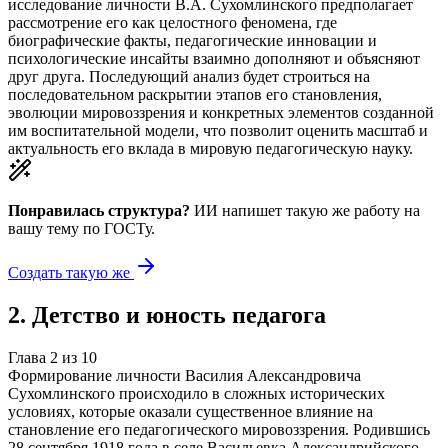
исследование личности В.А. Сухомлинского предполагает
рассмотрение его как целостного феномена, где
биографические факты, педагогические инновации и
психологические инсайты взаимно дополняют и объясняют
друг друга. Последующий анализ будет строиться на
последовательном раскрытии этапов его становления,
эволюции мировоззрения и конкретных элементов созданной
им воспитательной модели, что позволит оценить масштаб и
актуальность его вклада в мировую педагогическую науку.
Понравилась структура?
ИИ напишет такую же работу на
вашу тему
по ГОСТу.
Создать такую же
2
.
Детство и юность педагога
Глава
2
из
10
Формирование личности Василия Александровича
Сухомлинского происходило в сложных исторических
условиях, которые оказали существенное влияние на
становление его педагогического мировоззрения. Родившись
28 сентября 1918 года в селе Васильевка Александрийского