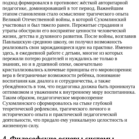
подход формировался в противовес жёсткой авторитарной
педагогике, доминировавшей в тот период. Важнейшим
этапом становления стало осмысление трагического опыта
Великой Отечественной войны, в которой Сухомлинский
участвовал и был тяжело ранен. Пережитые страдания и
утраты обострили его восприятие ценности человеческой
жизни, детства и духовного развития. После войны, возглавив
Павлышскую среднюю школу, он получил возможность
реализовать свои зарождающиеся идеи на практике. Именно
здесь, в ежедневной работе с детьми, многие из которых
пережили потерю родителей и нуждались не только в
знаниях, но и в душевной опеке, окончательно
кристаллизовались ключевые принципы его мировоззрения:
вера в безграничные возможности ребёнка, понимание
воспитания как диалога и сотрудничества, а также
убеждённость в том, что педагогика должна быть проникнута
оптимизмом и уважением к внутреннему миру воспитанника.
Таким образом, педагогическое мировоззрение
Сухомлинского сформировалось на стыке глубокой
теоретической рефлексии, трагического личного и
исторического опыта и практической педагогической
деятельности, что придало ему уникальную целостность и
жизненную силу.
4
.
Философские основы системы