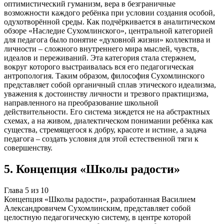
оптимистический гуманизм, вера в безграничные
возможности каждого ребёнка при условии создания особой,
одухотворённой среды. Как подчёркивается в аналитическом
обзоре «Наследие Сухомлинского», центральной категорией
для педагога было понятие «духовной жизни» коллектива и
личности – сложного внутреннего мира мыслей, чувств,
идеалов и переживаний. Эта категория стала стержнем,
вокруг которого выстраивалась вся его педагогическая
антропология. Таким образом, философия Сухомлинского
представляет собой органичный сплав этического идеализма,
уважения к достоинству личности и трезвого практицизма,
направленного на преобразование школьной
действительности. Его система зиждется не на абстрактных
схемах, а на живом, диалектическом понимании ребёнка как
существа, стремящегося к добру, красоте и истине, а задача
педагога – создать условия для этой естественной тяги к
совершенству.
5
.
Концепция «Школы радости»
Глава
5
из
10
Концепция «Школы радости», разработанная Василием
Александровичем Сухомлинским, представляет собой
целостную педагогическую систему, в центре которой