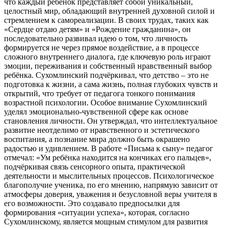
что каждый ребёнок представляет собой уникальный,
целостный мир, обладающий внутренней духовной силой и
стремлением к самореализации. В своих трудах, таких как
«Сердце отдаю детям» и «Рождение гражданина», он
последовательно развивал идею о том, что личность
формируется не через прямое воздействие, а в процессе
сложного внутреннего диалога, где ключевую роль играют
эмоции, переживания и собственный нравственный выбор
ребёнка. Сухомлинский подчёркивал, что детство – это не
подготовка к жизни, а сама жизнь, полная глубоких чувств и
открытий, что требует от педагога тонкого понимания
возрастной психологии. Особое внимание Сухомлинский
уделял эмоционально-чувственной сфере как основе
становления личности. Он утверждал, что интеллектуальное
развитие неотделимо от нравственного и эстетического
воспитания, а познание мира должно быть окрашено
радостью и удивлением. В работе «Письма к сыну» педагог
отмечал: «Ум ребёнка находится на кончиках его пальцев»,
подчёркивая связь сенсорного опыта, практической
деятельности и мыслительных процессов. Психологическое
благополучие ученика, по его мнению, напрямую зависит от
атмосферы доверия, уважения и безусловной веры учителя в
его возможности. Это создавало предпосылки для
формирования «ситуации успеха», которая, согласно
Сухомлинскому, является мощным стимулом для развития