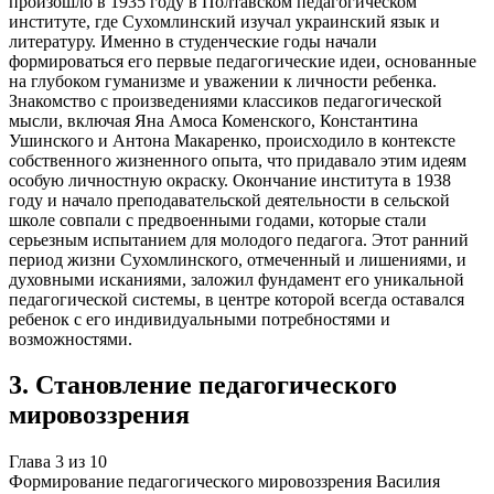
произошло в 1935 году в Полтавском педагогическом
институте, где Сухомлинский изучал украинский язык и
литературу. Именно в студенческие годы начали
формироваться его первые педагогические идеи, основанные
на глубоком гуманизме и уважении к личности ребенка.
Знакомство с произведениями классиков педагогической
мысли, включая Яна Амоса Коменского, Константина
Ушинского и Антона Макаренко, происходило в контексте
собственного жизненного опыта, что придавало этим идеям
особую личностную окраску. Окончание института в 1938
году и начало преподавательской деятельности в сельской
школе совпали с предвоенными годами, которые стали
серьезным испытанием для молодого педагога. Этот ранний
период жизни Сухомлинского, отмеченный и лишениями, и
духовными исканиями, заложил фундамент его уникальной
педагогической системы, в центре которой всегда оставался
ребенок с его индивидуальными потребностями и
возможностями.
3
.
Становление педагогического
мировоззрения
Глава
3
из
10
Формирование педагогического мировоззрения Василия