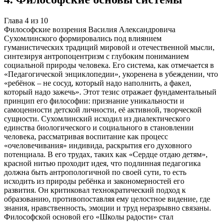
Глава
4
из
10
Философские воззрения Василия Александровича
Сухомлинского формировались под влиянием
гуманистических традиций мировой и отечественной мысли,
синтезируя антропоцентризм с глубоким пониманием
социальной природы человека. Его система, как отмечается в
«Педагогической энциклопедии», укоренена в убеждении, что
«ребёнок – не сосуд, который надо наполнить, а факел,
который надо зажечь». Этот тезис отражает фундаментальный
принцип его философии: признание уникальности и
самоценности детской личности, её активной, творческой
сущности. Сухомлинский исходил из диалектического
единства биологического и социального в становлении
человека, рассматривая воспитание как процесс
«очеловечивания» индивида, раскрытия его духовного
потенциала. В его трудах, таких как «Сердце отдаю детям»,
красной нитью проходит идея, что подлинная педагогика
должна быть антропологичной по своей сути, то есть
исходить из природы ребёнка и закономерностей его
развития. Он критиковал технократический подход к
образованию, противопоставляя ему целостное видение, где
знания, нравственность, эмоции и труд неразрывно связаны.
Философской основой его «Школы радости» стал