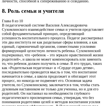
личности, способной к сопереживанию и созиданию.
8
.
Роль семьи и учителя
Глава
8
из
10
В педагогической системе Василия Александровича
Сухомлинского взаимодействие семьи и учителя представляет
собой фундаментальный принцип, определяющий
успешность воспитательного процесса. Педагог рассматривал
эти два института не как раздельные сферы влияния, а как
единый, гармоничный организм, совместными усилиями
формирующий целостную личность ребенка. Сухомлинский
подчеркивал, что «ребенок – это зеркало нравственной жизни
родителей», и школа не может компенсировать или заменить
то, что ребенок должен получить в семье. В его трудах, таких
как «Родительская педагогика» и «Сердце отдаю детям»,
последовательно проводится мысль о том, что воспитание
начинается в семье, а школа продолжает и обогащает этот
процесс, но никогда не подменяет его. Основная задача
учителя, по Сухомлинскому, заключается в том, чтобы стать
духовным наставником не только для ученика, но и для его
родителей. Он настаивал на необходимости глубокого
педагогического просвещения семьи, утверждая, что без
понимания родителями целей и методов воспитания усилия