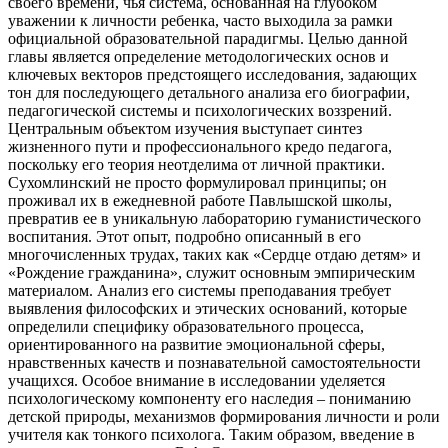
своего времени, чья система, основанная на глубоком
уважении к личности ребенка, часто выходила за рамки
официальной образовательной парадигмы. Целью данной
главы является определение методологических основ и
ключевых векторов предстоящего исследования, задающих
тон для последующего детального анализа его биографии,
педагогической системы и психологических воззрений.
Центральным объектом изучения выступает синтез
жизненного пути и профессионального кредо педагога,
поскольку его теория неотделима от личной практики.
Сухомлинский не просто формулировал принципы; он
проживал их в ежедневной работе Павлышской школы,
превратив ее в уникальную лабораторию гуманистического
воспитания. Этот опыт, подробно описанный в его
многочисленных трудах, таких как «Сердце отдаю детям» и
«Рождение гражданина», служит основным эмпирическим
материалом. Анализ его системы преподавания требует
выявления философских и этических оснований, которые
определили специфику образовательного процесса,
ориентированного на развитие эмоциональной сферы,
нравственных качеств и познавательной самостоятельности
учащихся. Особое внимание в исследовании уделяется
психологическому компоненту его наследия – пониманию
детской природы, механизмов формирования личности и роли
учителя как тонкого психолога. Таким образом, введение в