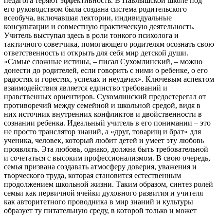
педагога теряют эффективность. В Павлышской школе под
его руководством была создана система родительского
всеобуча, включавшая лектории, индивидуальные
консультации и совместную практическую деятельность.
Учитель выступал здесь в роли тонкого психолога и
тактичного советчика, помогающего родителям осознать свою
ответственность и открыть для себя мир детской души.
«Самые сложные истины, – писал Сухомлинский, – можно
донести до родителей, если говорить с ними о ребенке, о его
радостях и горестях, успехах и неудачах». Ключевым аспектом
взаимодействия является единство требований и
нравственных ориентиров. Сухомлинский предостерегал от
противоречий между семейной и школьной средой, видя в
них источник внутренних конфликтов и двойственности в
сознании ребенка. Идеальный учитель в его понимании – это
не просто транслятор знаний, а «друг, товарищ и брат» для
ученика, человек, который любит детей и умеет эту любовь
проявлять. Эта любовь, однако, должна быть требовательной
и сочетаться с высоким профессионализмом. В свою очередь,
семья призвана создавать атмосферу доверия, уважения и
творческого труда, которая становится естественным
продолжением школьной жизни. Таким образом, синтез ролей
семьи как первичной ячейки духовного развития и учителя
как авторитетного проводника в мир знаний и культуры
образует ту питательную среду, в которой только и может