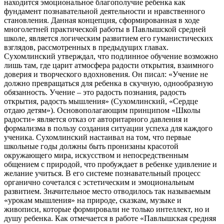
находится эмоциональное благополучие ребенка как
фундамент познавательной деятельности и нравственного
становления. Данная концепция, сформированная в ходе
многолетней практической работы в Павлышской средней
школе, является логическим развитием его гуманистических
взглядов, рассмотренных в предыдущих главах.
Сухомлинский утверждал, что подлинное обучение возможно
лишь там, где царит атмосфера радости открытия, взаимного
доверия и творческого вдохновения. Он писал: «Учение не
должно превращаться для ребенка в скучную, однообразную
обязанность. Учение – это радость познания, радость
открытия, радость мышления» (Сухомлинский, «Сердце
отдаю детям»). Основополагающим принципом «Школы
радости» является отказ от авторитарного давления и
формализма в пользу создания ситуации успеха для каждого
ученика. Сухомлинский настаивал на том, что первые
школьные годы должны быть пронизаны красотой
окружающего мира, искусством и непосредственным
общением с природой, что пробуждает в ребенке удивление и
желание учиться. В его системе познавательный процесс
органично сочетался с эстетическим и эмоциональным
развитием. Значительное место отводилось так называемым
«урокам мышления» на природе, сказкам, музыке и
живописи, которые формировали не только интеллект, но и
душу ребенка. Как отмечается в работе «Павлышская средняя