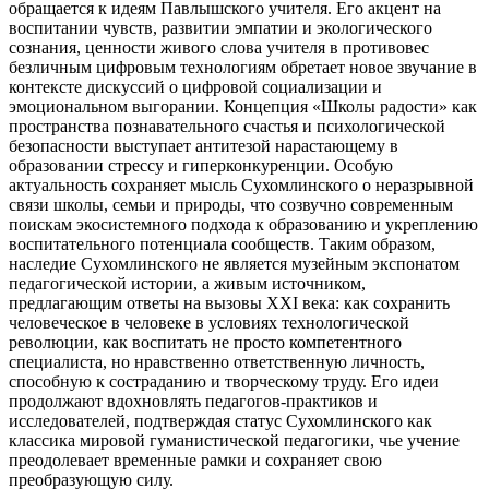
обращается к идеям Павлышского учителя. Его акцент на
воспитании чувств, развитии эмпатии и экологического
сознания, ценности живого слова учителя в противовес
безличным цифровым технологиям обретает новое звучание в
контексте дискуссий о цифровой социализации и
эмоциональном выгорании. Концепция «Школы радости» как
пространства познавательного счастья и психологической
безопасности выступает антитезой нарастающему в
образовании стрессу и гиперконкуренции. Особую
актуальность сохраняет мысль Сухомлинского о неразрывной
связи школы, семьи и природы, что созвучно современным
поискам экосистемного подхода к образованию и укреплению
воспитательного потенциала сообществ. Таким образом,
наследие Сухомлинского не является музейным экспонатом
педагогической истории, а живым источником,
предлагающим ответы на вызовы XXI века: как сохранить
человеческое в человеке в условиях технологической
революции, как воспитать не просто компетентного
специалиста, но нравственно ответственную личность,
способную к состраданию и творческому труду. Его идеи
продолжают вдохновлять педагогов-практиков и
исследователей, подтверждая статус Сухомлинского как
классика мировой гуманистической педагогики, чье учение
преодолевает временные рамки и сохраняет свою
преобразующую силу.