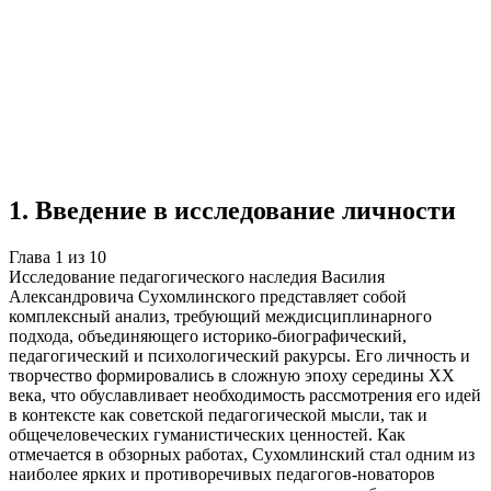
Учебная работа
10 глав
≈13 страниц
0
источников
Создать такую же
Готовая работа по ГОСТу — от 99₽
1
.
Введение в исследование личности
Глава
1
из
10
Исследование педагогического наследия Василия
Александровича Сухомлинского представляет собой
комплексный анализ, требующий междисциплинарного
подхода, объединяющего историко-биографический,
педагогический и психологический ракурсы. Его личность и
творчество формировались в сложную эпоху середины XX
века, что обуславливает необходимость рассмотрения его идей
в контексте как советской педагогической мысли, так и
общечеловеческих гуманистических ценностей. Как
отмечается в обзорных работах, Сухомлинский стал одним из
наиболее ярких и противоречивых педагогов-новаторов