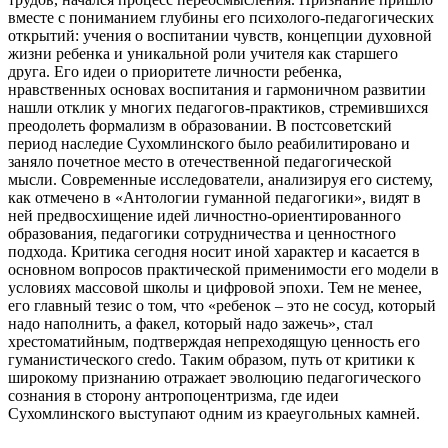
вместе с пониманием глубины его психолого-педагогических
открытий: учения о воспитании чувств, концепции духовной
жизни ребенка и уникальной роли учителя как старшего
друга. Его идеи о приоритете личности ребенка,
нравственных основах воспитания и гармоничном развитии
нашли отклик у многих педагогов-практиков, стремившихся
преодолеть формализм в образовании. В постсоветский
период наследие Сухомлинского было реабилитировано и
заняло почетное место в отечественной педагогической
мысли. Современные исследователи, анализируя его систему,
как отмечено в «Антологии гуманной педагогики», видят в
ней предвосхищение идей личностно-ориентированного
образования, педагогики сотрудничества и ценностного
подхода. Критика сегодня носит иной характер и касается в
основном вопросов практической применимости его модели в
условиях массовой школы и цифровой эпохи. Тем не менее,
его главный тезис о том, что «ребенок – это не сосуд, который
надо наполнить, а факел, который надо зажечь», стал
хрестоматийным, подтверждая непреходящую ценность его
гуманистического credo. Таким образом, путь от критики к
широкому признанию отражает эволюцию педагогического
сознания в сторону антропоцентризма, где идеи
Сухомлинского выступают одним из краеугольных камней.