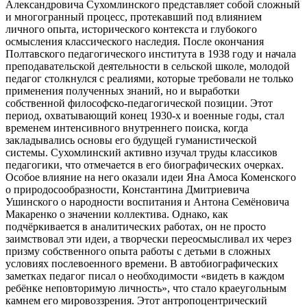
Александровича Сухомлинского представляет собой сложный
и многогранный процесс, протекавший под влиянием
личного опыта, исторического контекста и глубокого
осмысления классического наследия. После окончания
Полтавского педагогического института в 1938 году и начала
преподавательской деятельности в сельской школе, молодой
педагог столкнулся с реалиями, которые требовали не только
применения полученных знаний, но и выработки
собственной философско-педагогической позиции. Этот
период, охватывающий конец 1930-х и военные годы, стал
временем интенсивного внутреннего поиска, когда
закладывались основы его будущей гуманистической
системы. Сухомлинский активно изучал труды классиков
педагогики, что отмечается в его биографических очерках.
Особое влияние на него оказали идеи Яна Амоса Коменского
о природосообразности, Константина Дмитриевича
Ушинского о народности воспитания и Антона Семёновича
Макаренко о значении коллектива. Однако, как
подчёркивается в аналитических работах, он не просто
заимствовал эти идеи, а творчески переосмысливал их через
призму собственного опыта работы с детьми в сложных
условиях послевоенного времени. В автобиографических
заметках педагог писал о необходимости «видеть в каждом
ребёнке неповторимую личность», что стало краеугольным
камнем его мировоззрения. Этот антропоцентрический