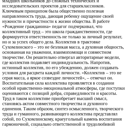
младших школьников до сложных технических и
исследовательских проектов для старшеклассников.
Ключевым принципом была общественно полезная
направленность труда, дающая ребенку ощущение своей
нужности и причастности к жизни общества. В работе
«Рождение гражданина» педагог подчеркивал, что
коллективный труд – это школа гражданственности, где
формируется ответственность не только за личный результат,
но и за успех общего дела. Коллектив в трактовке
Сухомлинского – это не безликая масса, а духовная общность,
основанная на уважении, взаимопомощи и совместном
творчестве. Он решительно отвергал авторитарные модели,
где коллектив подавляет индивидуальность. Напротив,
истинный коллектив, по его убеждению, должен создавать
условия для расцвета каждой личности. «Коллектив – это не
серая масса, а яркое созвездие личностей», – отмечал он.
Воспитательная сила коллектива проявляется в создании
особой нравственно-эмоциональной атмосферы, где поступки
оцениваются с позиций добра, справедливости и красоты.
Труд в таком коллективе приобретает высший смысл,
становясь актом совместного творчества и духовного
единения. Таким образом, синтез осмысленного, творческого
труда и гуманного, развивающего коллектива представлял
собой, по Сухомлинскому, краеугольный камень воспитания
гармоничной, социально ответственной и трудолюбивой