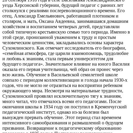
уезда Херсонской губернии, будущий педагог с ранних лет
столкнулся с реалиями послереволюционного времени. Его
отец, Александр Емельянович, работавший плотником и
столяром, и мать, Оксана Авдеевна, занимавшаяся домашним
хозяйством и воспитанием четверых детей, представляли
собой типичную крестьянскую семью того периода. Именно в
этой среде, пронизанной уважением к труду и простым
человеческим ценностям, закладывались основы характера
Сухомлинского. Как отмечает исследователь его биографии,
«семейная атмосфера, где царили взаимопомощь, трудолюбие
и любовь к знаниям, стала первым университетом для
будущего педагога». Значительное влияние на юного Василия
оказала его первая учительница, чей образ он пронес через
всю жизнь. Обучение в Васильевской семилетней школе
совпало с периодом коллективизации и голода начала 1930-х
годов, что не могло не отразиться на восприятии ребенком
окружающего мира. Несмотря на материальные трудности,
Сухомлинский проявлял исключительную тягу к знаниям,
много читал, что отмечалось всеми его педагогами. После
окончания школы в 1934 году он поступил в Кременчугский
педагогический институт, однако из-за болезни был
вынужден прервать обучение. Этот период стал временем
интенсивного самообразования и размышлений о будущем
призвании. Возвращение к педагогическому образованию