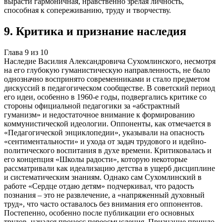
вырасти гармоничная, нравственно зрелая личность,
способная к сопереживанию, труду и творчеству.
9
.
Критика и признание наследия
Глава
9
из
10
Наследие Василия Александровича Сухомлинского, несмотря
на его глубокую гуманистическую направленность, не было
однозначно воспринято современниками и стало предметом
дискуссий в педагогическом сообществе. В советский период
его идеи, особенно в 1960-е годы, подвергались критике со
стороны официальной педагогики за «абстрактный
гуманизм» и недостаточное внимание к формированию
коммунистической идеологии. Оппоненты, как отмечается в
«Педагогической энциклопедии», указывали на опасность
«сентиментальности» и ухода от задач трудового и идейно-
политического воспитания в духе времени. Критиковалась и
его концепция «Школы радости», которую некоторые
рассматривали как идеализацию детства в ущерб дисциплине
и систематическим знаниям. Однако сам Сухомлинский в
работе «Сердце отдаю детям» подчеркивал, что радость
познания – это не развлечение, а «напряженный духовный
труд», что часто оставалось без внимания его оппонентов.
Постепенно, особенно после публикации его основных
трудов, начался процесс переосмысления. Признание пришло