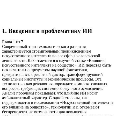
Учебная работа
7 глав
≈8 страниц
5 источников
Создать такую же
Готовая работа по ГОСТу — от 99₽
1
.
Введение в проблематику ИИ
Глава
1
из
7
Современный этап технологического развития
характеризуется стремительным проникновением
искусственного интеллекта во все сферы человеческой
деятельности. Как отмечается в научной статье «Влияние
искусственного интеллекта на общество», ИИ перестал быть
исключительно предметом научной фантастики,
превратившись в реальный фактор, трансформирующий
социальные институты и экономические процессы. Эта
технологическая революция порождает комплекс сложных
вопросов, требующих системного научного осмысления.
Анализ проблемы показывает, что влияние ИИ носит
амбивалентный характер. С одной стороны, как
подчеркивается в исследовании «Искусственный интеллект и
его влияние на общество», технологии ИИ открывают
беспрецедентные возможности для повышения