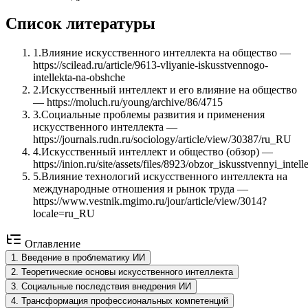
Список литературы
1
.
Влияние искусственного интеллекта на общество —
https://scilead.ru/article/9613-vliyanie-iskusstvennogo-
intellekta-na-obshche
2
.
Искусственный интеллект и его влияние на общество
— https://moluch.ru/young/archive/86/4715
3
.
Социальные проблемы развития и применения
искусственного интеллекта —
https://journals.rudn.ru/sociology/article/view/30387/ru_RU
4
.
Искусственный интеллект и общество (обзор) —
https://inion.ru/site/assets/files/8923/obzor_iskusstvennyi_inte
5
.
Влияние технологий искусственного интеллекта на
международные отношения и рынок труда —
https://www.vestnik.mgimo.ru/jour/article/view/3014?
locale=ru_RU
Оглавление
1
.
Введение в проблематику ИИ
2
.
Теоретические основы искусственного интеллекта
3
.
Социальные последствия внедрения ИИ
4
.
Трансформация профессиональных компетенций