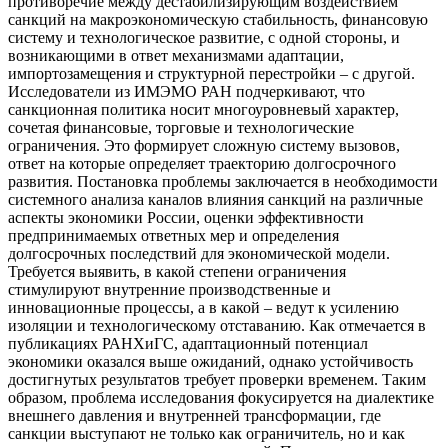
противоречие между дестабилизирующим воздействием
санкций на макроэкономическую стабильность, финансовую
систему и технологическое развитие, с одной стороны, и
возникающими в ответ механизмами адаптации,
импортозамещения и структурной перестройки – с другой.
Исследователи из ИМЭМО РАН подчеркивают, что
санкционная политика носит многоуровневый характер,
сочетая финансовые, торговые и технологические
ограничения. Это формирует сложную систему вызовов,
ответ на которые определяет траекторию долгосрочного
развития. Постановка проблемы заключается в необходимости
системного анализа каналов влияния санкций на различные
аспекты экономики России, оценки эффективности
предпринимаемых ответных мер и определения
долгосрочных последствий для экономической модели.
Требуется выявить, в какой степени ограничения
стимулируют внутренние производственные и
инновационные процессы, а в какой – ведут к усилению
изоляции и технологическому отставанию. Как отмечается в
публикациях РАНХиГС, адаптационный потенциал
экономики оказался выше ожиданий, однако устойчивость
достигнутых результатов требует проверки временем. Таким
образом, проблема исследования фокусируется на диалектике
внешнего давления и внутренней трансформации, где
санкции выступают не только как ограничитель, но и как