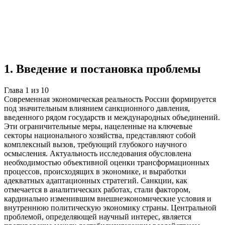
Учебная работа
10 глав
≈12 страниц
5
источников
Создать такую же
Готовая работа по ГОСТу — от 99₽
1
.
Введение и постановка проблемы
Глава
1
из
10
Современная экономическая реальность России формируется
под значительным влиянием санкционного давления,
введенного рядом государств и международных объединений.
Эти ограничительные меры, нацеленные на ключевые
секторы национального хозяйства, представляют собой
комплексный вызов, требующий глубокого научного
осмысления. Актуальность исследования обусловлена
необходимостью объективной оценки трансформационных
процессов, происходящих в экономике, и выработки
адекватных адаптационных стратегий. Санкции, как
отмечается в аналитических работах, стали фактором,
кардинально изменившим внешнеэкономические условия и
внутреннюю политическую экономику страны. Центральной
проблемой, определяющей научный интерес, является