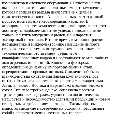
компонентов и сложного оборудования. Ответом на эти
вызовы стала активизация политики импортозамещения,
которая перешла из разряда декларативных целей в
практическую плоскость. Анализ показывает, что данный
процесс носит крайне неоднородный характер. В
агропромышленном комплексе и пищевой промышленности
достигнуты наиболее заметные успехи, позволившие не
только насытить внутренний рынок, но и нарастить
экспортный потенциал. В то же время, в машиностроении,
фармацевтике и микроэлектронике замещение импорта
сталкивается с системными трудностями, связанными с
технологическим отставанием, дефицитом
квалифицированных кадров и необходимостью масштабных
долгосрочных инвестиций. Ключевым фактором,
определившим динамику импортозамещения, стала
переориентация торговых потоков. Снижение объёмов
взаимодействия со странами Запада компенсировалось
интенсификацией экономических связей с государствами
Азии, Ближнего Востока и Евразийского экономического
союза. Эта перестройка, однако, сопряжена с ростом
трансакционных издержек, удлинением логистических
маршрутов и необходимостью адаптации продукции к новым
стандартам и требованиям партнёров. Таким образом,
импортозамещение в современных условиях представляет
собой не просто замену иностранных товаров