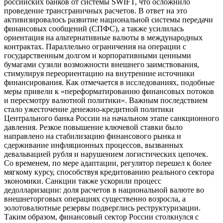
российских банков от системы SWIFT, что осложнило
проведение трансграничных расчетов. В ответ на это
активизировалось развитие национальной системы передачи
финансовых сообщений (СПФС), а также усилилась
ориентация на альтернативные валюты в международных
контрактах. Параллельно ограничения на операции с
государственным долгом и корпоративными ценными
бумагами сузили возможности внешнего заимствования,
стимулируя переориентацию на внутренние источники
финансирования. Как отмечается в исследованиях, подобные
меры привели к «переформатированию финансовых потоков
и пересмотру валютной политики». Важным последствием
стало ужесточение денежно-кредитной политики
Центрального банка России на начальном этапе санкционного
давления. Резкое повышение ключевой ставки было
направлено на стабилизацию финансового рынка и
сдерживание инфляционных процессов, вызванных
девальвацией рубля и нарушением логистических цепочек.
Со временем, по мере адаптации, регулятор перешел к более
мягкому курсу, способствуя кредитованию реального сектора
экономики. Санкции также ускорили процесс
дедолларизации: доля расчетов в национальной валюте во
внешнеторговых операциях существенно возросла, а
золотовалютные резервы подверглись реструктуризации.
Таким образом, финансовый сектор России столкнулся с