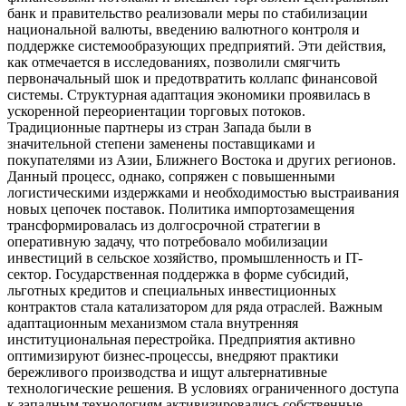
банк и правительство реализовали меры по стабилизации
национальной валюты, введению валютного контроля и
поддержке системообразующих предприятий. Эти действия,
как отмечается в исследованиях, позволили смягчить
первоначальный шок и предотвратить коллапс финансовой
системы. Структурная адаптация экономики проявилась в
ускоренной переориентации торговых потоков.
Традиционные партнеры из стран Запада были в
значительной степени заменены поставщиками и
покупателями из Азии, Ближнего Востока и других регионов.
Данный процесс, однако, сопряжен с повышенными
логистическими издержками и необходимостью выстраивания
новых цепочек поставок. Политика импортозамещения
трансформировалась из долгосрочной стратегии в
оперативную задачу, что потребовало мобилизации
инвестиций в сельское хозяйство, промышленность и IT-
сектор. Государственная поддержка в форме субсидий,
льготных кредитов и специальных инвестиционных
контрактов стала катализатором для ряда отраслей. Важным
адаптационным механизмом стала внутренняя
институциональная перестройка. Предприятия активно
оптимизируют бизнес-процессы, внедряют практики
бережливого производства и ищут альтернативные
технологические решения. В условиях ограниченного доступа
к западным технологиям активизировались собственные