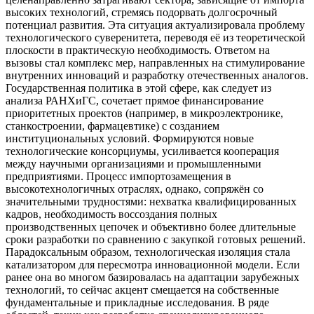
высоких технологий, стремясь подорвать долгосрочный
потенциал развития. Эта ситуация актуализировала проблему
технологического суверенитета, переводя её из теоретической
плоскости в практическую необходимость. Ответом на
вызовы стал комплекс мер, направленных на стимулирование
внутренних инноваций и разработку отечественных аналогов.
Государственная политика в этой сфере, как следует из
анализа РАНХиГС, сочетает прямое финансирование
приоритетных проектов (например, в микроэлектронике,
станкостроении, фармацевтике) с созданием
институциональных условий. Формируются новые
технологические консорциумы, усиливается кооперация
между научными организациями и промышленными
предприятиями. Процесс импортозамещения в
высокотехнологичных отраслях, однако, сопряжён со
значительными трудностями: нехватка квалифицированных
кадров, необходимость воссоздания полных
производственных цепочек и объективно более длительные
сроки разработки по сравнению с закупкой готовых решений.
Парадоксальным образом, технологическая изоляция стала
катализатором для пересмотра инновационной модели. Если
ранее она во многом базировалась на адаптации зарубежных
технологий, то сейчас акцент смещается на собственные
фундаментальные и прикладные исследования. В ряде