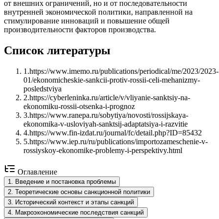
от внешних ограничений, но и от последовательности
внутренней экономической политики, направленной на
стимулирование инноваций и повышение общей
производительности факторов производства.
Список литературы
1
.
https://www.imemo.ru/publications/periodical/me/2023/2023-
01/ekonomicheskie-sankcii-protiv-rossii-celi-mehanizmy-
posledstviya
2
.
https://cyberleninka.ru/article/v/vliyanie-sanktsiy-na-
ekonomiku-rossii-otsenka-i-prognoz
3
.
https://www.ranepa.ru/sobytiya/novosti/rossijskaya-
ekonomika-v-usloviyah-sanktsij-adaptatsiya-i-razvitie
4
.
https://www.fin-izdat.ru/journal/fc/detail.php?ID=85432
5
.
https://www.iep.ru/ru/publications/importozameschenie-v-
rossiyskoy-ekonomike-problemy-i-perspektivy.html
Оглавление
1
.
Введение и постановка проблемы
2
.
Теоретические основы санкционной политики
3
.
Исторический контекст и этапы санкций
4
.
Макроэкономические последствия санкций