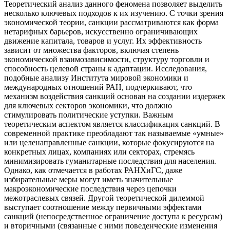
Теоретический анализ данного феномена позволяет выделить
несколько ключевых подходов к их изучению. С точки зрения
экономической теории, санкции рассматриваются как форма
нетарифных барьеров, искусственно ограничивающих
движение капитала, товаров и услуг. Их эффективность
зависит от множества факторов, включая степень
экономической взаимозависимости, структуру торговли и
способность целевой страны к адаптации. Исследования,
подобные анализу Института мировой экономики и
международных отношений РАН, подчеркивают, что
механизм воздействия санкций основан на создании издержек
для ключевых секторов экономики, что должно
стимулировать политические уступки. Важным
теоретическим аспектом является классификация санкций. В
современной практике преобладают так называемые «умные»
или целенаправленные санкции, которые фокусируются на
конкретных лицах, компаниях или секторах, стремясь
минимизировать гуманитарные последствия для населения.
Однако, как отмечается в работах РАНХиГС, даже
избирательные меры могут иметь значительные
макроэкономические последствия через цепочки
межотраслевых связей. Другой теоретической дилеммой
выступает соотношение между первичными эффектами
санкций (непосредственное ограничение доступа к ресурсам)
и вторичными (связанные с ними поведенческие изменения