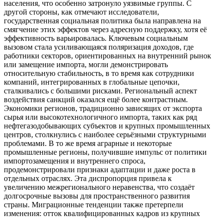
населения, что особенно затронуло уязвимые группы. С
другой стороны, как отмечают исследователи,
государственная социальная политика была направлена на
смягчение этих эффектов через адресную поддержку, хотя её
эффективность варьировалась. Ключевым социальным
вызовом стала усиливающаяся поляризация доходов, где
работники секторов, ориентированных на внутренний рынок
или замещение импорта, могли демонстрировать
относительную стабильность, в то время как сотрудники
компаний, интегрированных в глобальные цепочки,
сталкивались с большими рисками. Региональный аспект
воздействия санкций оказался ещё более контрастным.
Экономики регионов, традиционно зависящих от экспорта
сырья или высокотехнологичного импорта, таких как ряд
нефтегазодобывающих субъектов и крупных промышленных
центров, столкнулись с наиболее серьёзными структурными
проблемами. В то же время аграрные и некоторые
промышленные регионы, получившие импульс от политики
импортозамещения и внутреннего спроса,
продемонстрировали признаки адаптации и даже роста в
отдельных отраслях. Эта диспропорция привела к
увеличению межрегионального неравенства, что создаёт
долгосрочные вызовы для пространственного развития
страны. Миграционные тенденции также претерпели
изменения: отток квалифицированных кадров из крупных