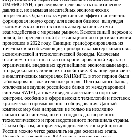
ИМЭМО РАН, преследовали цель оказать политическое
давление, не вызывая масштабных экономических
потрясений. Однако их кумулятивный эффект постепенно
формировал новую среду для ведения бизнеса, вынуждая
экономических агентов искать альтернативные пути
взаимодействия с мировым рынком. Качественный переход к
новой, беспрецедентной фазе санкционного противостояния
произошел в 2022 году. Санкции трансформировались из
точечных в всеобъемлющие, приобретя характер финансово-
экономической и технологической блокады. Ключевым
отличием этого этапа стал синхронизированный характер
ограничений, введенных крупнейшими экономиками мира,
что радикально усилило их воздействие. Как подчеркивается
в аналитических материалах РАНХиГС, в этот период были
заблокированы значительные резервы Центрального банка,
отключены ведущие российские банки от международной
системы SWIFT, а также введены жесткие экспортные
контроли, особенно в сфере высоких технологий и поставок
критического промышленного оборудования. Данный
комплекс мер был направлен не только на изоляцию
финансовой системы, но и на подрыв долгосрочного
технологического и производственного потенциала страны.
Таким образом, историческую динамику санкций против
России можно четко разделить на два основных этапа.
Первый, начавшийся в 2014 году, характеризовался