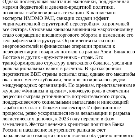
Однако последующая адаптация экономики, поддержанная
мерами бюджетной и денежно-кредитной политики,
позволила стабилизировать ситуацию. Как отмечают
эксперты ИМЭМО РАН, санкции создали эффект
«принудительной структурной перестройки», затронувшей
все сектора. Основным каналом влияния на макроэкономику
стало сокращение внешнеторгового оборота и изменение его
географической структуры. Ограничения на экспорт
энергоносителей и финансовые операции привели к
переориентации товарных потоков на рынки Азии, Ближнего
Востока и других «дружественных» стран. Это
трансформировало структуру платежного баланса, увеличив
роль национальных валют в расчетах. В краткосрочной
перспективе ВВП страны испытал спад, однако его масштабы
оказались менее глубокими, чем прогнозировалось рядом
международных организаций. По оценкам, представленным в
журнале «Финансы и кредит», ключевую роль в смягчении
рецессии сыграла устойчивость потребительского спроса,
поддерживаемого социальными выплатами и индексацией
заработных плат в бюджетном секторе. Инфляционные
процессы, резко ускорившиеся из-за девальвации и разрыва
логистических цепочек, к 2023 году перешли в фазу
замедления. Жесткая денежно-кредитная политика Банка
России и насыщение внутреннего рынка за счет
параллельного импорта способствовали обузданию ценового