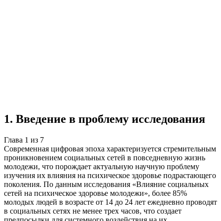
Учебная работа
7 глав
≈7 страниц
5 источников
Создать такую же
Готовая работа по ГОСТу — от 99₽
1
.
Введение в проблему исследования
Глава
1
из
7
Современная цифровая эпоха характеризуется стремительным
проникновением социальных сетей в повседневную жизнь
молодежи, что порождает актуальную научную проблему
изучения их влияния на психическое здоровье подрастающего
поколения. По данным исследования «Влияние социальных
сетей на психическое здоровье молодежи», более 85%
молодых людей в возрасте от 14 до 24 лет ежедневно проводят
в социальных сетях не менее трех часов, что создает
предпосылки для системного воздействия на их