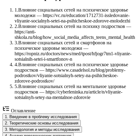
1
.
Влияние социальных сетей на психическое здоровье
молодежи — https://vc.ru/education/1712731-issledovanie-
vliyanie-socialnyh-setei-na-psihicheskoe-zdorove-molodezhi
2
.
Влияние социальных сетей на психику подростков —
https://anti-
shkola.ru/blog/how_social_media_affects_teens_mental_health
3
.
Влияние социальных сетей и смартфонов на
психическое здоровье молодежи —
https://ropniz.ru/doctors/news/med/tpost/hfjogr7tm1-vliyanie-
sotsialnih-setei-i-smartfonov-n
4
.
Влияние социальных сетей на психическое здоровье
подростков — https://www.casadelsol.ru/blog/problemy-
podrostkov/vliyanie-sotsialnyh-setey-na-psihicheskoe-
zdorove-podrostkov/
5
.
Влияние социальных сетей на ментальное здоровье
подростков — https://cyberleninka.ru/article/n/vliyanie-
sotsialnyh-setey-na-mentalnoe-zdorovie
Оглавление
1
.
Введение в проблему исследования
2
.
Теоретические основы исследования
3
.
Методология и методы исследования
4
.
Анализ поведенческих паттернов