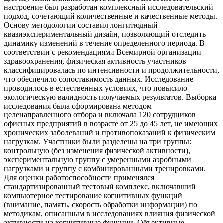
настроение был разработан комплексный исследовательский
подход, сочетающий количественные и качественные методы.
Основу методологии составил лонгитюдный
квазиэкспериментальный дизайн, позволяющий отследить
динамику изменений в течение определенного периода. В
соответствии с рекомендациями Всемирной организации
здравоохранения, физическая активность участников
классифицировалась по интенсивности и продолжительности,
что обеспечило сопоставимость данных. Исследование
проводилось в естественных условиях, что повысило
экологическую валидность получаемых результатов. Выборка
исследования была сформирована методом
целенаправленного отбора и включала 120 сотрудников
офисных предприятий в возрасте от 25 до 45 лет, не имеющих
хронических заболеваний и противопоказаний к физическим
нагрузкам. Участники были разделены на три группы:
контрольную (без изменения физической активности),
экспериментальную группу с умеренными аэробными
нагрузками и группу с комбинированными тренировками.
Для оценки работоспособности применялся
стандартизированный тестовый комплекс, включавший
компьютерное тестирование когнитивных функций
(внимание, память, скорость обработки информации) по
методикам, описанным в исследованиях влияния физической
активности на когнитивные функции. Объективные