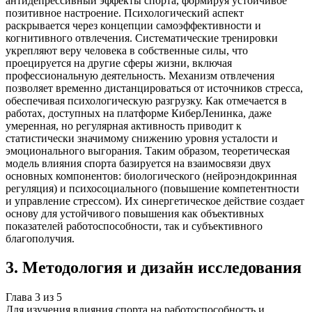
антидепрессивный эффекты спорта, формируя устойчивое
позитивное настроение. Психологический аспект
раскрывается через концепции самоэффективности и
когнитивного отвлечения. Систематические тренировки
укрепляют веру человека в собственные силы, что
проецируется на другие сферы жизни, включая
профессиональную деятельность. Механизм отвлечения
позволяет временно дистанцироваться от источников стресса,
обеспечивая психологическую разгрузку. Как отмечается в
работах, доступных на платформе КиберЛенинка, даже
умеренная, но регулярная активность приводит к
статистически значимому снижению уровня усталости и
эмоционального выгорания. Таким образом, теоретическая
модель влияния спорта базируется на взаимосвязи двух
основных компонентов: биологического (нейроэндокринная
регуляция) и психосоциального (повышение компетентности
и управление стрессом). Их синергетическое действие создает
основу для устойчивого повышения как объективных
показателей работоспособности, так и субъективного
благополучия.
3
.
Методология и дизайн исследования
Глава
3
из
5
Для изучения влияния спорта на работоспособность и