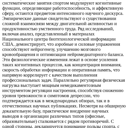
систематические занятия спортом модулируют когнитивные
функции, определяющие работоспособность, и аффективную
сферу, остаются предметом интенсивного научного дискурса.
Эмпирические данные свидетельствуют о существовании
сложной взаимосвязи между двигательной активностью и
продуктивностью умственного труда. Ряд исследований,
включая анализ, представленный в материалах
Национального центра биотехнологической информации
США, демонстрирует, что аэробные и силовые упражнения
способствуют нейрогенезу, улучшению мозгового
кровообращения и оптимизации нейромедиаторного баланса.
Эти физиологические изменения лежат в основе усиления
таких когнитивных процессов, как концентрация внимания,
скорость обработки информации и оперативная память, что
напрямую коррелирует с качеством выполнения
профессиональных задач. Параллельно регулярная физическая
нагрузка выступает мощным немедикаментозным
инструментом регуляции настроения, способствуя снижению
уровня тревожности и симптомов депрессии, что
подтверждается как в международных обзорах, так и в
отечественных научных публикациях. Несмотря на обширную
доказательную базу, практическое внедрение научных
выводов в организации различных типов (офисные,
образовательные) сталкивается с рядом противоречий. С
одной стороны, декларируется понимание пользы спорта, с