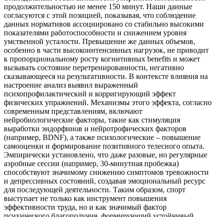
продолжительностью не менее 150 минут. Наши данные
согласуются с этой позицией, показывая, что соблюдение
данных нормативов ассоциировано со стабильно высокими
показателями работоспособности и снижением уровня
умственной усталости. Превышение же данных объемов,
особенно в части высокоинтенсивных нагрузок, не приводит
к пропорциональному росту когнитивных benefits и может
вызывать состояние перетренированности, негативно
сказывающееся на результативности. В контексте влияния на
настроение анализ выявил выраженный
психопрофилактический и корригирующий эффект
физических упражнений. Механизмы этого эффекта, согласно
современным представлениям, включают
нейробиологические факторы, такие как стимуляция
выработки эндорфинов и нейротрофических факторов
(например, BDNF), а также психологические – повышение
самооценки и формирование позитивного телесного опыта.
Эмпирически установлено, что даже разовые, но регулярные
аэробные сессии (например, 30-минутная пробежка)
способствуют значимому снижению симптомов тревожности
и депрессивных состояний, создавая эмоциональный ресурс
для последующей деятельности. Таким образом, спорт
выступает не только как инструмент повышения
эффективности труда, но и как значимый фактор
психического благополучия, формирующий устойчивый