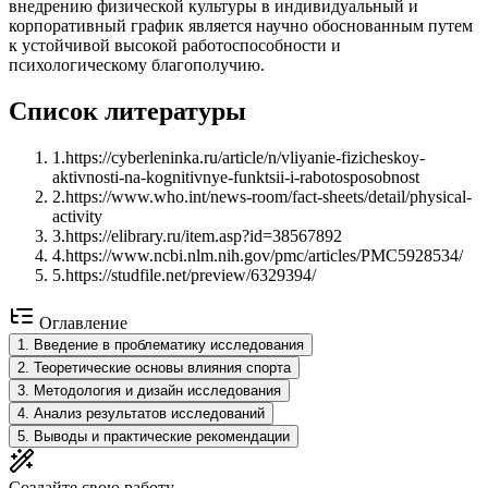
внедрению физической культуры в индивидуальный и
корпоративный график является научно обоснованным путем
к устойчивой высокой работоспособности и
психологическому благополучию.
Список литературы
1
.
https://cyberleninka.ru/article/n/vliyanie-fizicheskoy-
aktivnosti-na-kognitivnye-funktsii-i-rabotosposobnost
2
.
https://www.who.int/news-room/fact-sheets/detail/physical-
activity
3
.
https://elibrary.ru/item.asp?id=38567892
4
.
https://www.ncbi.nlm.nih.gov/pmc/articles/PMC5928534/
5
.
https://studfile.net/preview/6329394/
Оглавление
1
.
Введение в проблематику исследования
2
.
Теоретические основы влияния спорта
3
.
Методология и дизайн исследования
4
.
Анализ результатов исследований
5
.
Выводы и практические рекомендации
Создайте свою работу