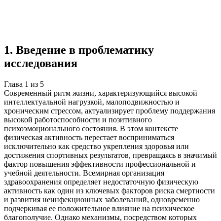
Учебная работа
5 глав
≈7 страниц
5 источников
Создать такую же
Готовая работа по ГОСТу — от 99₽
1
.
Введение в проблематику
исследования
Глава
1
из
5
Современный ритм жизни, характеризующийся высокой
интеллектуальной нагрузкой, малоподвижностью и
хроническим стрессом, актуализирует проблему поддержания
высокой работоспособности и позитивного
психоэмоционального состояния. В этом контексте
физическая активность перестает восприниматься
исключительно как средство укрепления здоровья или
достижения спортивных результатов, превращаясь в значимый
фактор повышения эффективности профессиональной и
учебной деятельности. Всемирная организация
здравоохранения определяет недостаточную физическую
активность как один из ключевых факторов риска смертности
и развития неинфекционных заболеваний, одновременно
подчеркивая ее положительное влияние на психическое
благополучие. Однако механизмы, посредством которых