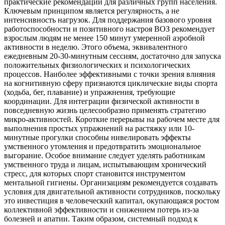
практические рекомендации для различных групп населения.
Ключевым принципом является регулярность, а не
интенсивность нагрузок. Для поддержания базового уровня
работоспособности и позитивного настроя ВОЗ рекомендует
взрослым людям не менее 150 минут умеренной аэробной
активности в неделю. Этого объема, эквивалентного
ежедневным 20-30-минутным сессиям, достаточно для запуска
положительных физиологических и психологических
процессов. Наиболее эффективными с точки зрения влияния
на когнитивную сферу признаются циклические виды спорта
(ходьба, бег, плавание) и упражнения, требующие
координации. Для интеграции физической активности в
повседневную жизнь целесообразно применять стратегию
микро-активностей. Короткие перерывы на рабочем месте для
выполнения простых упражнений на растяжку или 10-
минутные прогулки способны нивелировать эффекты
умственного утомления и предотвратить эмоциональное
выгорание. Особое внимание следует уделять работникам
умственного труда и лицам, испытывающим хронический
стресс, для которых спорт становится инструментом
ментальной гигиены. Организациям рекомендуется создавать
условия для двигательной активности сотрудников, поскольку
это инвестиция в человеческий капитал, окупающаяся ростом
коллективной эффективности и снижением потерь из-за
болезней и апатии. Таким образом, системный подход к