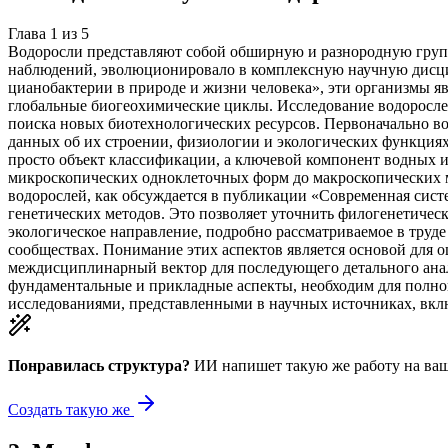
Глава
1
из
5
Водоросли представляют собой обширную и разнородную груп
наблюдений, эволюционировало в комплексную научную дисцип
цианобактерии в природе и жизни человека», эти организмы 
глобальные биогеохимические циклы. Исследование водорослей
поиска новых биотехнологических ресурсов. Первоначально во
данных об их строении, физиологии и экологических функциях
просто объект классификации, а ключевой компонент водных 
микроскопических одноклеточных форм до макроскопических 
водорослей, как обсуждается в публикации «Современная сис
генетических методов. Это позволяет уточнить филогенетичес
экологическое направление, подробно рассматриваемое в труде
сообществах. Понимание этих аспектов является основой для о
междисциплинарный вектор для последующего детального анал
фундаментальные и прикладные аспекты, необходим для полног
исследованиями, представленными в научных источниках, вклю
Понравилась структура?
ИИ напишет такую же работу на
ваш
Создать такую же