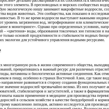
орослей» детально рассматривается их способность к биологичес
 этого элемента. В пресноводных и морских сообществах водо
обую экологическую нишу занимают макрофитные водоросли, со
тва видов животных. Эти сообщества, как показано в исследов
чивостью. В то же время водоросли выступают важными индика
ют уровень загрязнения вод, эвтрофирование или климатические 
ование в мониторинге». Однако при определенных условиях, нап
й – «цветения» воды, образования токсичных зон гипоксии и на
не только основой продуктивности и стабильности водных биоц
 их экологии для устойчивого управления водными ресурсами.
е
их многогранную роль в жизни современного общества, выходящ
ований, превратившись в важный ресурс для различных отрасле
иды, витамины и биологически активные соединения. Как отмеч
еком в пищу, особенно в странах Восточной Азии, где такие вид
о направление развивается в сторону создания функциональных
 значение водорослей чрезвычайно велико. Из них получают аг
вателей, стабилизаторов и загустителей, а также в фармацевти
льгинаты нашли применение в медицине для производства перев
дорослей в сельском хозяйстве в качестве биоудобрений и кор
рому накоплению липидов, активно исследуется для производст
роль в биотехнологии и охране окружающей среды. Водоросли в