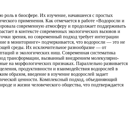
роль в биосфере. Их изучение, начавшееся с простых
еского применения. Как отмечается в работе «Водоросли и
мировала современную атмосферу и продолжает поддерживать
астает в контексте современных экологических вызовов и
очки зрения, но современный подход требует интеграции
ние в мониторинге» подчеркивается, что водоросли — это не
ющей среды. Их исключительное разнообразие — от
птаций и экологических ниш. Современная систематика
риод трансформации, вызванный внедрением молекулярно-
нные на морфологических признаках. Параллельно развивается
еделения, продуктивности и взаимодействия водорослей в
ким образом, введение в изучение водорослей задает
ктической ценности. Комплексный подход, объединяющий
ироде и жизни человеческого общества, что подтверждается