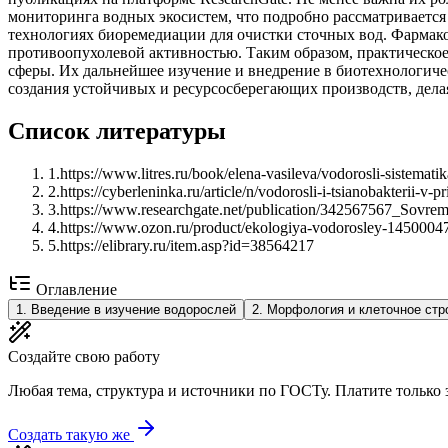
мониторинга водных экосистем, что подробно рассматривается
технологиях биоремедиации для очистки сточных вод. Фармако
противоопухолевой активностью. Таким образом, практическо
сферы. Их дальнейшее изучение и внедрение в биотехнологичес
создания устойчивых и ресурсосберегающих производств, дел
Список литературы
1
.
https://www.litres.ru/book/elena-vasileva/vodorosli-sistema
2
.
https://cyberleninka.ru/article/n/vodorosli-i-tsianobakterii-v-p
3
.
https://www.researchgate.net/publication/342567567_Sovre
4
.
https://www.ozon.ru/product/ekologiya-vodorosley-1450004
5
.
https://elibrary.ru/item.asp?id=38564217
Оглавление
1
.
Введение в изучение водорослей
2
.
Морфология и клеточное стр
Создайте свою работу
Любая тема, структура и источники по ГОСТу. Платите только з
Создать такую же