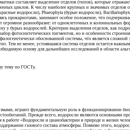
матики составляет выделение отделов (типов), которые отражаю
ненных циклов. К числу наиболее крупных и значимых отделов от
красные водоросли), Phaeophyta (бурые водоросли), Bacillariophy
яясь прокариотами, занимают особое положение, что подчеркива
т огромное разнообразие: от одноклеточных и колониальных фо
ну у бурых водорослей. Критерии выделения отделов, как подро
набор фотосинтетических пигментов, но и особенности строения
филогенетически обоснованной системы, что является сложной з
пп. Тем не менее, устоявшаяся система отделов остается важны
еобходимую основу для дальнейших исследований в области альг
у тему
по ГОСТу.
мами, играют фундаментальную роль в функционировании биосф
стообитаний. Прежде всего, водоросли являются основными про
ся в работе «Водоросли и цианобактерии в природе и жизни чел
поддержании газового состава атмосферы. Помимо этого, водоро