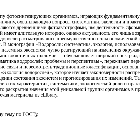
пу фотосинтезирующих организмов, играющих фундаментальную 
лину, охватывающую вопросы систематики, экологии и практич
являются древнейшими фотоавтотрофами, чья деятельность сфор
 имеет длительную историю, однако актуальность его лишь возр
доросли рассматривались преимущественно с таксономической т
. В монографии «Водоросли: систематика, экология, использова
и наземных экосистем, чутко реагирующий на изменения окружа
многоклеточных талломов — обуславливает широкий спектр ада
тематика водорослей: проблемы и перспективы», переживает пе
кие связи и пересмотреть традиционные классификации, основа
 «Экология водорослей», которое изучает закономерности распр
ценки состояния экосистем и прогнозирования их изменений. Та
иза их характеристик, систематики, экологической роли и пра
о раскрытия значения этой уникальной группы организмов в пр
чая материалы из eLibrary.
у тему
по ГОСТу.