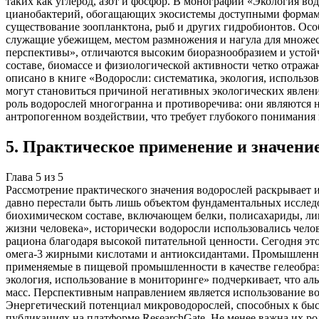
таких как углерод, азот и фосфор. В монографии «Экология вод
цианобактерий, обогащающих экосистемы доступными формами
существование зоопланктона, рыб и других гидробионтов. Ос
служащие убежищем, местом размножения и нагула для множес
перспективы», отличаются высоким биоразнообразием и устой
составе, биомассе и физиологической активности четко отража
описано в книге «Водоросли: систематика, экология, использ
могут становиться причиной негативных экологических явлени
роль водорослей многогранна и противоречива: они являются 
антропогенном воздействии, что требует глубокого понимания
5
.
Практическое применение и значени
Глава
5
из
5
Рассмотрение практического значения водорослей раскрывает 
давно перестали быть лишь объектом фундаментальных исслед
биохимическом составе, включающем белки, полисахариды, лип
жизни человека», исторически водоросли использовались челов
рациона благодаря высокой питательной ценности. Сегодня эт
омега-3 жирными кислотами и антиоксидантами. Промышленное
применяемые в пищевой промышленности в качестве гелеобразо
экология, использование в мониторинге» подчеркивает, что а
масс. Перспективным направлением является использование во
Энергетический потенциал микроводорослей, способных к быст
публикациях на платформе ResearchGate. Не менее важна их 