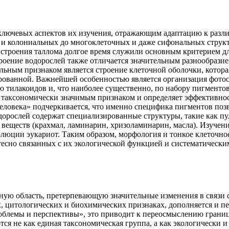
 ключевых аспектов их изучения, отражающим адаптацию к раз
и колониальных до многоклеточных и даже сифональных структур
 строения таллома долгое время служили основным критерием дл
роение водорослей также отличается значительным разнообрази
ьным признаком является строение клеточной оболочки, которая
рованной. Важнейшей особенностью является организация фотос
ию тилакоидов и, что наиболее существенно, по набору пигмен
таксономически значимым признаком и определяет эффективност
еловека» подчеркивается, что именно специфика пигментов поз
одорослей содержат специализированные структуры, такие как п
еществ (крахмал, ламинарин, хризоламинарин, масла). Изучение
люции эукариот. Таким образом, морфология и тонкое клеточное
тесно связанных с их экологической функцией и систематическ
ую область, претерпевающую значительные изменения в связи с
 цитологических и биохимических признаках, дополняется и пе
проблемы и перспективы», это приводит к переосмыслению гра
ся не как единая таксономическая группа, а как экологически