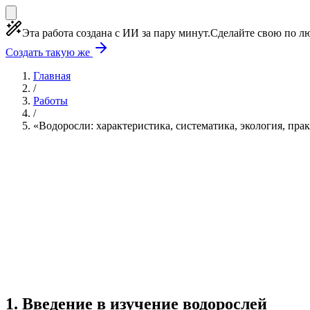
Эта работа создана с ИИ за пару минут.
Сделайте свою по лю
Создать такую же
Главная
/
Работы
/
«Водоросли: характеристика, систематика, экология, пра
Учебная работа
5 глав
≈7 страниц
5 источников
Создать такую же
Готовая работа по ГОСТу — от 99₽
1
.
Введение в изучение водорослей