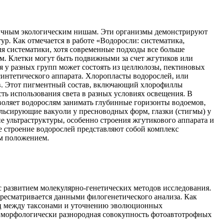
личным экологическим нишам. Эти организмы демонстрируют
. Как отмечается в работе «Водоросли: систематика,
я систематики, хотя современные подходы все больше
ем. Клетки могут быть подвижными за счет жгутиков или
 у разных групп может состоять из целлюлозы, пектиновых
интетического аппарата. Хлоропласты водорослей, или
тов. Этот пигментный состав, включающий хлорофиллы
ь использования света в разных условиях освещения. В
воляет водорослям занимать глубинные горизонты водоемов,
ульсирующие вакуоли у пресноводных форм, глазки (стигмы) у
 ультраструктуры, особенно строения жгутикового аппарата и
 строение водорослей представляют собой комплекс
им положением.
 развитием молекулярно-генетических методов исследования.
ресматривается данными филогенетического анализа. Как
ниц между таксонами и уточнению эволюционных
 и морфологически разнородная совокупность фотоавтотрофных