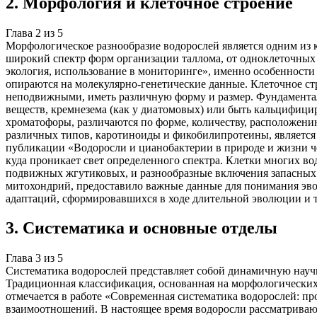
2
.
Морфология и клеточное строение
Глава
2
из
5
Морфологическое разнообразие водорослей является одним из
широкий спектр форм организации таллома, от одноклеточных 
экология, использование в мониторинге», именно особенности
опираются на молекулярно-генетические данные. Клеточное ст
неподвижными, иметь различную форму и размер. Фундаментал
веществ, кремнезема (как у диатомовых) или быть кальцифици
хроматофоры, различаются по форме, количеству, расположен
различных типов, каротиноиды и фикобилипротеины, является 
публикации «Водоросли и цианобактерии в природе и жизни ч
куда проникает свет определенного спектра. Клетки многих в
подвижных жгутиковых, и разнообразные включения запасных в
митохондрий, предоставило важные данные для понимания эво
адаптаций, сформировавшихся в ходе длительной эволюции и 
3
.
Систематика и основные отделы
Глава
3
из
5
Систематика водорослей представляет собой динамичную научн
Традиционная классификация, основанная на морфологических,
отмечается в работе «Современная систематика водорослей: 
взаимоотношений. В настоящее время водоросли рассматривают