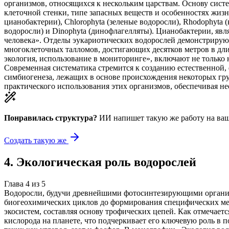
организмов, относящихся к нескольким царствам. Основу систе
клеточной стенки, типе запасных веществ и особенностях жиз
цианобактерии), Chlorophyta (зеленые водоросли), Rhodophyta (
водоросли) и Dinophyta (динофлагелляты). Цианобактерии, явл
человека». Отделы эукариотических водорослей демонстрирую
многоклеточных талломов, достигающих десятков метров в дли
экология, использование в мониторинге», включают не только 
Современная систематика стремится к созданию естественной, 
симбиогенеза, лежащих в основе происхождения некоторых гру
практического использования этих организмов, обеспечивая н
Понравилась структура?
ИИ напишет такую же работу на
ваш
Создать такую же
4
.
Экологическая роль водорослей
Глава
4
из
5
Водоросли, будучи древнейшими фотосинтезирующими организ
биогеохимических циклов до формирования специфических ме
экосистем, составляя основу трофических цепей. Как отмечает
кислорода на планете, что подчеркивает его ключевую роль в 