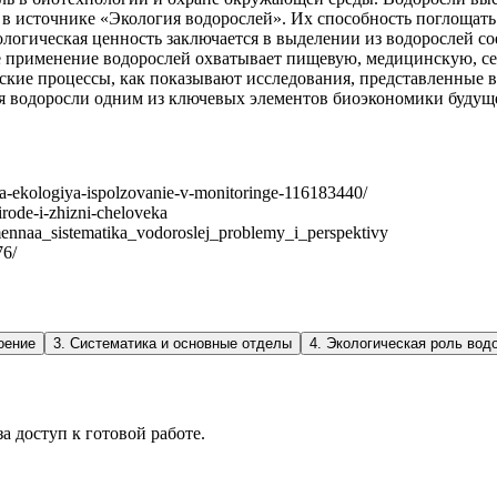
 в источнике «Экология водорослей». Их способность поглощать
логическая ценность заключается в выделении из водорослей с
е применение водорослей охватывает пищевую, медицинскую, с
кие процессы, как показывают исследования, представленные в 
ая водоросли одним из ключевых элементов биоэкономики будущ
tika-ekologiya-ispolzovanie-v-monitoringe-116183440/
rirode-i-zhizni-cheloveka
mennaa_sistematika_vodoroslej_problemy_i_perspektivy
76/
оение
3
.
Систематика и основные отделы
4
.
Экологическая роль вод
а доступ к готовой работе.