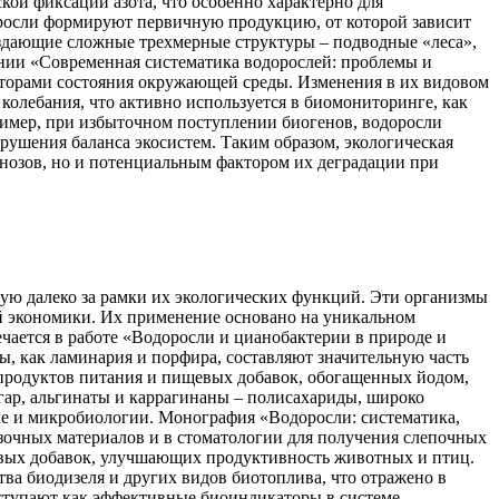
кой фиксации азота, что особенно характерно для
росли формируют первичную продукцию, от которой зависит
здающие сложные трехмерные структуры – подводные «леса»,
ании «Современная систематика водорослей: проблемы и
торами состояния окружающей среды. Изменения в их видовом
колебания, что активно используется в биомониторинге, как
ример, при избыточном поступлении биогенов, водоросли
рушения баланса экосистем. Таким образом, экологическая
енозов, но и потенциальным фактором их деградации при
ую далеко за рамки их экологических функций. Эти организмы
й экономики. Их применение основано на уникальном
ается в работе «Водоросли и цианобактерии в природе и
ы, как ламинария и порфира, составляют значительную часть
 продуктов питания и пищевых добавок, обогащенных йодом,
ар, альгинаты и каррагинаны – полисахариды, широко
ке и микробиологии. Монография «Водоросли: систематика,
язочных материалов и в стоматологии для получения слепочных
мовых добавок, улучшающих продуктивность животных и птиц.
ва биодизеля и других видов биотоплива, что отражено в
ыступают как эффективные биоиндикаторы в системе