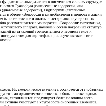
т фундаментальные различия в пигментном составе, структуре
носятся Cyanophyta (сине-зеленые водоросли, или
ta (диатомовые водоросли), Euglenophyta (эвгленовые
ется в обзоре «Водоросли и цианобактерии в природе и жизни
рм (многие зеленые и диатомовые) до сложно устроенных
бно рассматривается в монографии «Водоросли: систематика,
 жгутикового аппарата, наличие и состав покровных структур.
адачей из-за явлений горизонтального переноса генов и
м инструментом для идентификации, изучения экологии и
ологии.
еры. Их экологическое значение простирается от глобальных
дуцентами органического вещества в большинстве водных
овека», фитопланктон продуцирует более половины всего
сли активно участвуют в круговороте биогенных элементов,