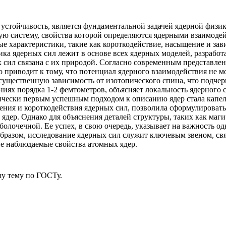
устойчивость, является фундаментальной задачей ядерной физик
ую систему, свойства которой определяются ядерными взаимоде
 характеристики, такие как короткодействие, насыщение и зави
фика ядерных сил лежит в основе всех ядерных моделей, разраб
 сил связана с их природой. Согласно современным представле
приводит к тому, что потенциал ядерного взаимодействия не м
существенную зависимость от изотопического спина, что подче
ях порядка 1-2 фемтометров, объясняет локальность ядерного с
рически первым успешным подходом к описанию ядер стала капел
ения и короткодействия ядерных сил, позволила сформулироват
ядер. Однако для объяснения деталей структуры, таких как маг
оболочечной. Ее успех, в свою очередь, указывает на важность 
образом, исследование ядерных сил служит ключевым звеном, 
 наблюдаемые свойства атомных ядер.
у тему
по ГОСТу.