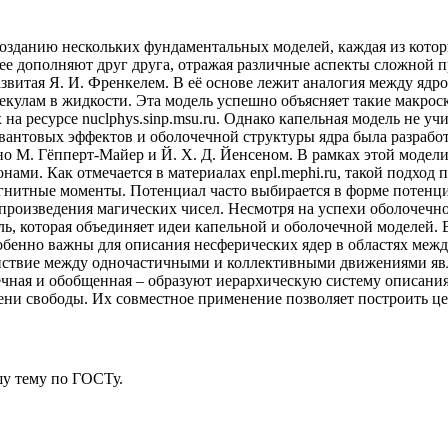
 созданию нескольких фундаментальных моделей, каждая из кот
ее дополняют друг друга, отражая различные аспекты сложной 
азвитая Я. И. Френкелем. В её основе лежит аналогия между ядр
улам в жидкости. Эта модель успешно объясняет такие макроско
 на ресурсе nuclphys.sinp.msu.ru. Однако капельная модель не 
вантовых эффектов и оболочечной структуры ядра была разработ
но М. Гёпперт-Майер и Й. Х. Д. Йенсеном. В рамках этой модел
ами. Как отмечается в материалах enpl.mephi.ru, такой подход
гнитные моменты. Потенциал часто выбирается в форме потенци
произведения магических чисел. Несмотря на успехи оболочечно
ь, которая объединяет идеи капельной и оболочечной моделей. 
обенно важны для описания несферических ядер в областях меж
действие между одночастичными и коллективными движениями явл
ечная и обобщенная – образуют иерархическую систему описани
ни свободы. Их совместное применение позволяет построить це
у тему
по ГОСТу.