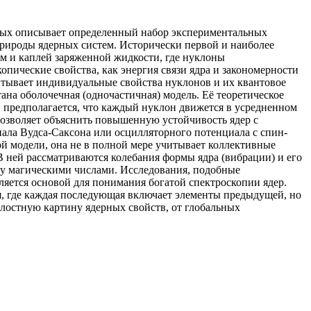
орых описывает определенный набор экспериментальных
природы ядерных систем. Исторически первой и наиболее
ом и каплей заряженной жидкости, где нуклоны
пические свойства, как энергия связи ядра и закономерности
учитывает индивидуальные свойства нуклонов и их квантовое
ана оболочечная (одночастичная) модель. Её теоретическое
и предполагается, что каждый нуклон движется в усредненном
 позволяет объяснить повышенную устойчивость ядер с
ала Вудса-Саксона или осцилляторного потенциала с спин-
й модели, она не в полной мере учитывает коллективные
В ней рассматриваются колебания формы ядра (вибрации) и его
ду магическими числами. Исследования, подобные
яется основой для понимания богатой спектроскопии ядер.
я, где каждая последующая включает элементы предыдущей, но
лостную картину ядерных свойств, от глобальных