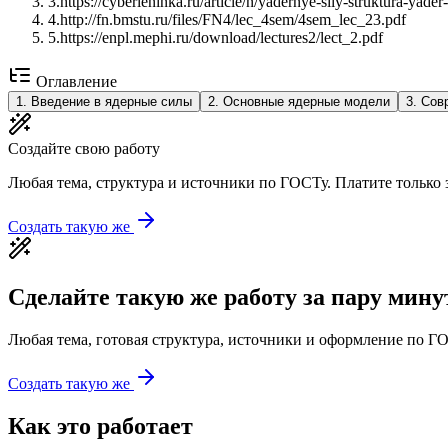
3
.
https://cyberleninka.ru/article/n/yadernye-sily-struktura-yader
4
.
http://fn.bmstu.ru/files/FN4/lec_4sem/4sem_lec_23.pdf
5
.
https://enpl.mephi.ru/download/lectures2/lect_2.pdf
Оглавление
1
.
Введение в ядерные силы
2
.
Основные ядерные модели
3
.
Сов
Создайте свою работу
Любая тема, структура и источники по ГОСТу. Платите только з
Создать такую же
Сделайте такую же работу за пару мину
Любая тема, готовая структура, источники и оформление по ГО
Создать такую же
Как это работает