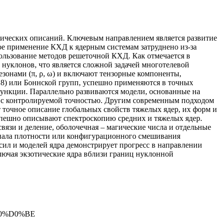
гических описаний. Ключевым направлением является развитие
ое применение КХД к ядерным системам затруднено из-за
пользование методов решеточной КХД. Как отмечается в
 нуклонов, что является сложной задачей многотелевой
зонами (π, ρ, ω) и включают тензорные компоненты,
8) или Боннской групп, успешно применяются в точных
функции. Параллельно развиваются модели, основанные на
ы с контролируемой точностью. Другим современным подходом
 точное описание глобальных свойств тяжелых ядер, их форм и
спешно описывают спектроскопию средних и тяжелых ядер.
вязи и деление, оболочечная – магические числа и отдельные
онала плотности или конфигурационного смешивания
сил и моделей ядра демонстрирует прогресс в направлении
лючая экзотические ядра вблизи границ нуклонной
80%D0%BE