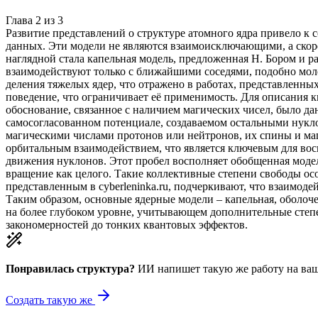
Глава
2
из
3
Развитие представлений о структуре атомного ядра привело к
данных. Эти модели не являются взаимоисключающими, а скор
наглядной стала капельная модель, предложенная Н. Бором и р
взаимодействуют только с ближайшими соседями, подобно молек
деления тяжелых ядер, что отражено в работах, представленных
поведение, что ограничивает её применимость. Для описания к
обоснование, связанное с наличием магических чисел, было да
самосогласованном потенциале, создаваемом остальными нуклон
магическими числами протонов или нейтронов, их спины и ма
орбитальным взаимодействием, что является ключевым для вос
движения нуклонов. Этот пробел восполняет обобщенная модел
вращение как целого. Такие коллективные степени свободы ос
представленным в cyberleninka.ru, подчеркивают, что взаимо
Таким образом, основные ядерные модели – капельная, оболоч
на более глубоком уровне, учитывающем дополнительные степе
закономерностей до тонких квантовых эффектов.
Понравилась структура?
ИИ напишет такую же работу на
ваш
Создать такую же