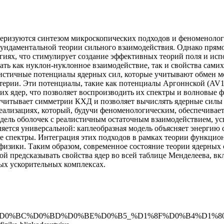
теризуются синтезом микроскопических подходов и феноменоло
фундаментальной теории сильного взаимодействия. Однако прям
гиях, что стимулирует создание эффективных теорий поля и ис
ть как нуклон-нуклонное взаимодействие, так и свойства самих
истичные потенциалы ядерных сил, которые учитывают обмен ме
терии. Эти потенциалы, такие как потенциалы Аргоннской (AV1
их ядер, что позволяет воспроизводить их спектры и волновые 
 учитывает симметрии КХД и позволяет вычислять ядерные сил
еализациях, который, будучи феноменологическим, обеспечивает
дель оболочек с реалистичным остаточным взаимодействием, у
ется универсальной: каплеобразная модель объясняет энергию с
е спектры. Интеграция этих подходов в рамках теории функци
физики. Таким образом, современное состояние теории ядерных 
ой предсказывать свойства ядер во всей таблице Менделеева, вк
ных ускорительных комплексах.
2%D0%BE%D0%BC%D0%BD%D0%BE%D0%B5_%D1%8F%D0%B4%D1%