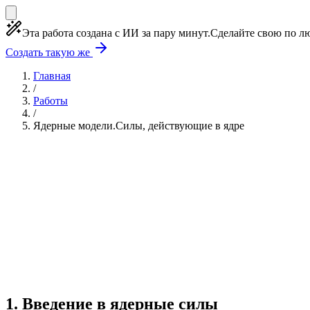
Эта работа создана с ИИ за пару минут.
Сделайте свою по лю
Создать такую же
Главная
/
Работы
/
Ядерные модели.Силы, действующие в ядре
Учебная работа
3 главы
≈4 страницы
5 источник
Создать такую же
Готовая работа по ГОСТу — от 99₽
1
.
Введение в ядерные силы