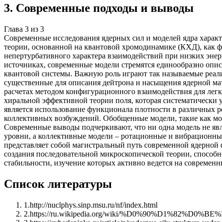
3
.
Современные подходы и выводы
Глава
3
из
3
Современные исследования ядерных сил и моделей ядра харак
теории, основанной на квантовой хромодинамике (КХД), как 
непертурбативного характера взаимодействий при низких энер
источниках, современные модели стремятся единообразно описа
квантовой системы. Важную роль играют так называемые реал
существенные для описания дейтрона и насыщения ядерной ма
расчетах методом конфигурационного взаимодействия для легк
хиральной эффективной теории поля, которая систематически
является использование функционала плотности в различных р
коллективных возбуждений. Обобщенные модели, такие как мо
Современные выводы подчеркивают, что ни одна модель не явля
уровни, а коллективные модели – ротационные и вибрационны
представляет собой магистральный путь современной ядерной 
создания последовательной микроскопической теории, способн
стабильности, изучение которых активно ведется на современ
Список литературы
1
.
http://nuclphys.sinp.msu.ru/nf/index.html
2
.
https://ru.wikipedia.org/wiki/%D0%90%D1%8