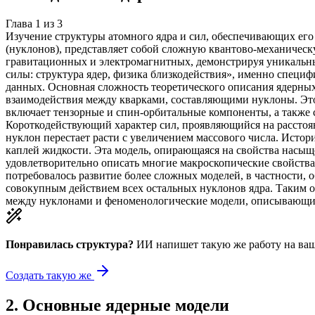
Глава
1
из
3
Изучение структуры атомного ядра и сил, обеспечивающих его 
(нуклонов), представляет собой сложную квантово-механическ
гравитационных и электромагнитных, демонстрируя уникальные
силы: структура ядер, физика близкодействия», именно специ
данных. Основная сложность теоретического описания ядерных
взаимодействия между кварками, составляющими нуклоны. Это 
включает тензорные и спин-орбитальные компоненты, а также 
Короткодействующий характер сил, проявляющийся на расстояни
нуклон перестает расти с увеличением массового числа. Исто
каплей жидкости. Эта модель, опирающаяся на свойства насыщ
удовлетворительно описать многие макроскопические свойства 
потребовалось развитие более сложных моделей, в частности, 
совокупным действием всех остальных нуклонов ядра. Таким 
между нуклонами и феноменологические модели, описывающие
Понравилась структура?
ИИ напишет такую же работу на
ваш
Создать такую же
2
.
Основные ядерные модели