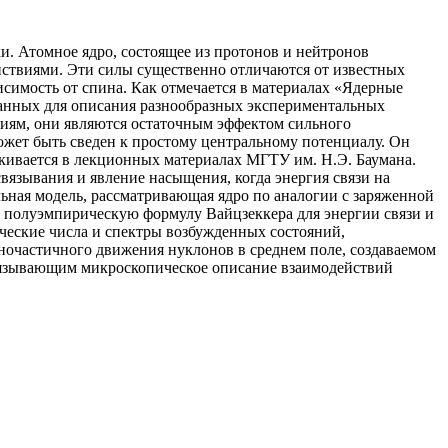
и. Атомное ядро, состоящее из протонов и нейтронов
йствиями. Эти силы существенно отличаются от известных
симость от спина. Как отмечается в материалах «Ядерные
отанных для описания разнообразных экспериментальных
ниям, они являются остаточным эффектом сильного
ожет быть сведен к простому центральному потенциалу. Он
ркивается в лекционных материалах МГТУ им. Н.Э. Баумана.
вязывания и явление насыщения, когда энергия связи на
ьная модель, рассматривающая ядро по аналогии с заряженной
ь полуэмпирическую формулу Вайцзеккера для энергии связи и
ические числа и спектры возбужденных состояний,
одночастичного движения нуклонов в среднем поле, создаваемом
связывающим микроскопическое описание взаимодействий