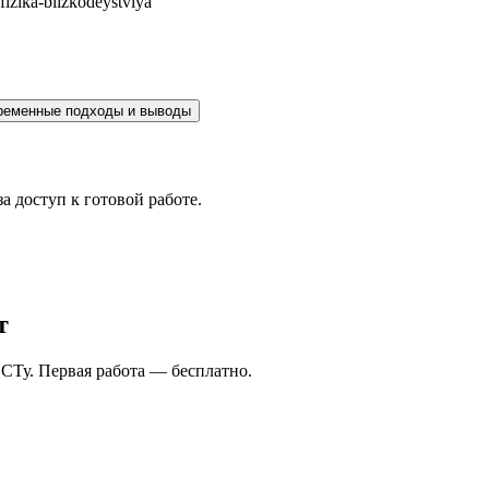
-fizika-blizkodeystviya
ременные подходы и выводы
а доступ к готовой работе.
т
СТу. Первая работа — бесплатно.