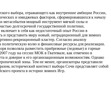
еского выбора, отражающего как внутренние амбиции России,
мических и имиджевых факторов, сформировавшихся к началу
ении мегасобытия мощный инструмент мягкой силы и
 частью долгосрочной государственной политики,
включает в себя как недостаточный опыт России в
ть и представить миру новый, нетрадиционный для зимних
ортивно-рекреационный кластер. Согласно анализу
ла политическую волю и финансовые ресурсы для реализации.
оря позволяла разместить прибрежные (ледовые) и горные
007 году на сессии МОК в Гватемале, как отмечено в
ета и доверие к его организационным возможностям. Однако
тропической зоны. Тем не менее, организаторы представили
разом, исторический контекст выбора Сочи представляет собой
ского проекта в истории зимних Игр.