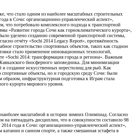
е, что стало одним из наиболее масштабных строительных
ода в Сочи: организационно-управленческий аспект»,
м, что потребовало комплексного подхода к транспортной
мы «Развитие города Сочи как горноклиматического курорта»,
было уделено созданию современной транспортной системы,
асно отчёту «Sochi 2014 Legacy Report», протяжённость
абное строительство спортивных объектов, таких как стадион
отовки стало применение инновационных технологий,
те «Sochi 2014: трансформация города и региона». Важным
и Кавказского биосферного заповедника. Для минимизации
 и создание искусственных нерестилищ для рыб. Как
о спортивные объекты, но и городскую среду Сочи: были
 образом, инфраструктурная подготовка к Играм стала
ного курорта мирового уровня.
наиболее масштабной в истории зимних Олимпиад. Согласно
м на пятнадцать дисциплин, что в совокупности составило 98
 2014 года в Сочи: организационно-управленческий аспект»,
катании и санном спорте, а также смешанная эстафета в