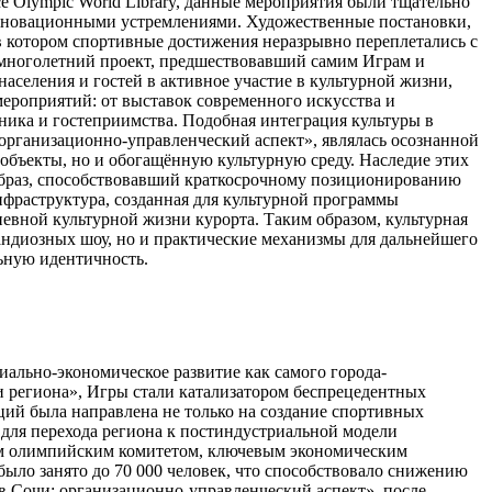
е Olympic World Library, данные мероприятия были тщательно
инновационными устремлениями. Художественные постановки,
в котором спортивные достижения неразрывно переплетались с
 многолетний проект, предшествовавший самим Играм и
аселения и гостей в активное участие в культурной жизни,
ероприятий: от выставок современного искусства и
ника и гостеприимства. Подобная интеграция культуры в
организационно-управленческий аспект», являлась осознанной
 объекты, но и обогащённую культурную среду. Наследие этих
браз, способствовавший краткосрочному позиционированию
инфраструктура, созданная для культурной программы
евной культурной жизни курорта. Таким образом, культурная
андиозных шоу, но и практические механизмы для дальнейшего
ьную идентичность.
ально-экономическое развитие как самого города-
 и региона», Игры стали катализатором беспрецедентных
ций была направлена не только на создание спортивных
 для перехода региона к постиндустриальной модели
ым олимпийским комитетом, ключевым экономическим
было занято до 70 000 человек, что способствовало снижению
в Сочи: организационно-управленческий аспект», после