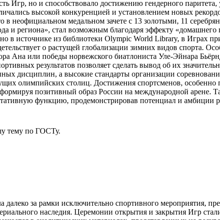
ть Игр, но и способствовало достижению гендерного паритета,
ичались высокой конкуренцией и установлением новых рекордов
то в неофициальном медальном зачете с 13 золотыми, 11 серебр
ода и региона», стал возможным благодаря эффекту «домашнего
но в источнике из библиотеки Olympic World Library, в Играх 
идетельствует о растущей глобализации зимних видов спорта. О
тора Ана или победы норвежского биатлониста Уле-Эйнара Бьёр
тивных результатов позволяет сделать вывод об их значительн
нных дисциплин, а высокие стандарты организации соревновани
 будущих олимпийских столиц. Достижения спортсменов, особенн
 формируя позитивный образ России на международной арене. 
нтативную функцию, продемонстрировав потенциал и амбиции ро
у тему
по ГОСТу.
 далеко за рамки исключительно спортивного мероприятия, пр
риального наследия. Церемонии открытия и закрытия Игр стал