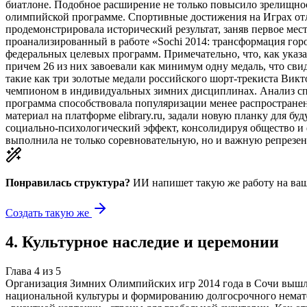
биатлоне. Подобное расширение не только повысило зрелищнос
олимпийской программе. Спортивные достижения на Играх отл
продемонстрировала исторический результат, заняв первое мес
проанализированный в работе «Sochi 2014: трансформация гор
федеральных целевых программ. Примечательно, что, как указа
причем 26 из них завоевали как минимум одну медаль, что св
такие как три золотые медали российского шорт-трекиста Вик
чемпионом в индивидуальных зимних дисциплинах. Анализ спор
программа способствовала популяризации менее распростране
материал на платформе elibrary.ru, задали новую планку для
социально-психологический эффект, консолидируя общество и
выполнила не только соревновательную, но и важную репрезе
Понравилась структура?
ИИ напишет такую же работу на
ваш
Создать такую же
4
.
Культурное наследие и церемонии
Глава
4
из
5
Организация Зимних Олимпийских игр 2014 года в Сочи вышла
национальной культуры и формированию долгосрочного немате