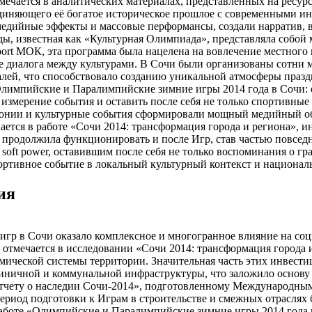
мечается в аналитических материалах, представленных на ресурс
единяющего её богатое историческое прошлое с современными 
медийные эффекты и массовые перформансы, создали нарратив, 
, известная как «Культурная Олимпиада», представляла собой
rt МОК, эта программа была нацелена на вовлечение местного н
 диалога между культурами. В Сочи были организованы сотни м
лей, что способствовало созданию уникальной атмосферы празд
Олимпийские и Паралимпийские зимние игры 2014 года в Сочи: 
измерение события и оставить после себя не только спортивные
емонии и культурные события сформировали мощный медийный о
ается в работе «Сочи 2014: трансформация города и региона», 
 продолжила функционировать и после Игр, став частью повседн
ft power, оставившим после себя не только воспоминания о гр
портивное событие в локальный культурный контекст и национал
ия
р в Сочи оказало комплексное и многогранное влияние на соци
ак отмечается в исследовании «Сочи 2014: трансформация города
ической системы территории. Значительная часть этих инвести
стиничной и коммунальной инфраструктуры, что заложило основу
«Отчету о наследии Сочи-2014», подготовленному Международн
ериод подготовки к Играм в строительстве и смежных отраслях 
 работе «Олимпийские и Паралимпийские зимние игры 2014 года 