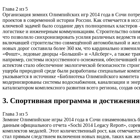
Глава
2
из
5
Организация зимних Олимпийских игр 2014 года в Сочи потре
проектов в современной истории России. Как отмечается в и
ключевой задачей было создание двух полноценных кластеров 
логистике и инженерным коммуникациям. Строительство олимп
что позволило синхронизировать усилия различных ведомств 
включавшей строительство совмещённой автомобильной и желе
новых дорог составила более 360 км, что кардинально изменил
«Фишт», ледовые дворцы «Большой» и «Айсберг», а также тр
например, системы искусственного оснежения, обеспечившей н
аспектом стало обеспечение экологической безопасности стро
ущерба природной среде были разработаны специальные компе
указывается в источнике «Библиотека Олимпийского комитета 
модернизированы системы водоснабжения, канализации и энерг
катализатором комплексного развития всего региона, создав ос
3
.
Спортивная программа и достижения
Глава
3
из
5
Зимние Олимпийские игры 2014 года в Сочи ознаменовались 
данным официального отчета «Sochi 2014 Legacy Report», соре
комплектов медалей. Этот количественный рост, как отмечает
стал прямым следствием включения новых видов, таких как же