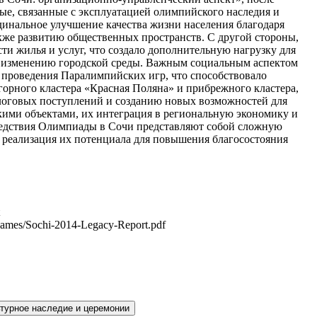
ые, связанные с эксплуатацией олимпийского наследия и
динальное улучшение качества жизни населения благодаря
же развитию общественных пространств. С другой стороны,
сти жилья и услуг, что создало дополнительную нагрузку для
и изменению городской среды. Важным социальным аспектом
 проведения Паралимпийских игр, что способствовало
орного кластера «Красная Поляна» и прибрежного кластера,
логовых поступлений и созданию новых возможностей для
скими объектами, их интеграция в региональную экономику и
ледствия Олимпиады в Сочи представляют собой сложную
реализация их потенциала для повышения благосостояния
ames/Sochi-2014-Legacy-Report.pdf
турное наследие и церемонии