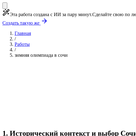
Эта работа создана с ИИ за пару минут.
Сделайте свою по лю
Создать такую же
Главная
/
Работы
/
зимняя олимпиада в сочи
Учебная работа
5 глав
≈7 страниц
5 источников
Создать такую же
Готовая работа по ГОСТу — от 99₽
1
.
Исторический контекст и выбор Соч