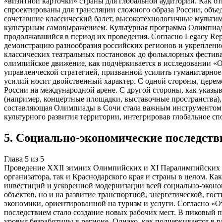
«визитной карточки» страны для глобальной аудитории. Как от
спроектированы для трансляции сложного образа России, объ
сочетавшие классический балет, высокотехнологичные мульти
культурным самовыражением. Культурная программа Олимпиады
продолжавшийся в период их проведения. Согласно Legacy Repo
демонстрацию разнообразия российских регионов и укрепление
классических театральных постановок до фольклорных фестива
олимпийское движение, как подчёркивается в исследовании «
управленческой стратегией, призванной усилить гуманитарное 
усилий носит двойственный характер. С одной стороны, цер
России на международной арене. С другой стороны, как указыв
(например, концертные площадки, выставочные пространства),
составляющая Олимпиады в Сочи стала важным инструментом so
культурного развития территории, интегрировав глобальное с
5
.
Социально-экономические последств
Глава
5
из
5
Проведение XXII зимних Олимпийских и XI Паралимпийских иг
организатора, так и Краснодарского края и страны в целом. К
инвестиций и ускоренной модернизации всей социально-эконом
объектов, но и на развитие транспортной, энергетической, го
экономики, ориентированной на туризм и услуги. Согласно 
последствием стало создание новых рабочих мест. В пиковый п
уровня безработицы в регионе. Однако, как подчеркивается в