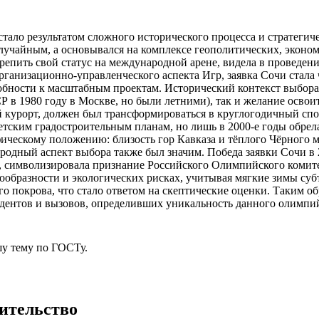
ало результатом сложного исторического процесса и стратегич
лучайным, а основывался на комплексе геополитических, эконо
укрепить свой статус на международной арене, видела в провед
рганизационно-управленческого аспекта Игр, заявка Сочи стала
бности к масштабным проектам. Исторический контекст выбора 
в 1980 году в Москве, но были летними), так и желание освои
ий курорт, должен был трансформироваться в круглогодичный сп
ветским градостроительным планам, но лишь в 2000-е годы обре
ическому положению: близость гор Кавказа и тёплого Чёрного м
одный аспект выбора также был значим. Победа заявки Сочи в 2
t), символизировала признание Российского Олимпийского комит
ообразности и экологических рисках, учитывая мягкие зимы суб
покрова, что стало ответом на скептические оценки. Таким об
дентов и вызовов, определивших уникальность данного олимпий
у тему
по ГОСТу.
ительство