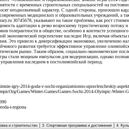
нятости с временных строительных специальностей на постоянн
носят неоднозначный характер. С одной стороны, произошло кар
овременных медицинских и образовательных учреждений, а так
brary.ru 30745678, указывают на такие проблемы, как рост стоимо
димость адаптации к резко возросшему туристическому потоку 
ня толерантности в обществе, особенно в контексте успешного
й экономической перспективе наследие Игр, включая объекты г
вня. Это привело к диверсификации экономики, увеличению на
устойчивого развития требуется эффективное управление олимпий
тическом рынке. Таким образом, социально-экономические пос
ры стали мощным импульсом для модернизации, однако полная 
и управления наследием в постолимпийский период.
ie-zimnie-igry-2014-goda-v-sochi-organizatsionno-upravlencheskiy-aspekt
OlympicOrg/Games/Winter-Games/Games-Sochi-2014-Olympic-Winter-G
0990
oroda-i-regiona
овка и строительство
3
.
Спортивная программа и достижения
4
.
Куль