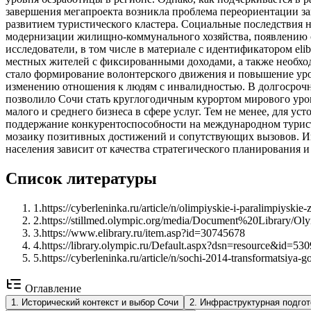
завершения мегапроекта возникла проблема переориентации за
развитием туристического кластера. Социальные последствия 
модернизации жилищно-коммунального хозяйства, появлению с
исследователи, в том числе в материале с идентификатором eli
местных жителей с фиксированными доходами, а также необхо
стало формирование волонтерского движения и повышение уров
изменению отношения к людям с инвалидностью. В долгосрочно
позволило Сочи стать круглогодичным курортом мирового уро
малого и среднего бизнеса в сфере услуг. Тем не менее, для 
поддержание конкурентоспособности на международном турис
мозаику позитивных достижений и сопутствующих вызовов. Иг
населения зависит от качества стратегического планирования 
Список литературы
1
.
https://cyberleninka.ru/article/n/olimpiyskie-i-paralimpiysk
2
.
https://stillmed.olympic.org/media/Document%20Library/
3
.
https://www.elibrary.ru/item.asp?id=30745678
4
.
https://library.olympic.ru/Default.aspx?dsn=resource&id=53
5
.
https://cyberleninka.ru/article/n/sochi-2014-transformatsiya-g
Оглавление
1
.
Исторический контекст и выбор Сочи
2
.
Инфраструктурная подгот