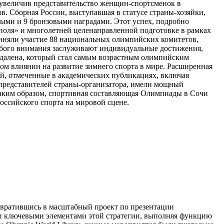
 увеличив представительство женщин-спортсменок в
. Сборная России, выступавшая в статусе страны-хозяйки,
яными и 9 бронзовыми наградами. Этот успех, подробно
 поля» и многолетней целенаправленной подготовке в рамках
приняли участие 88 национальных олимпийских комитетов,
собого внимания заслуживают индивидуальные достижения,
ндалена, который стал самым возрастным олимпийским
ом влиянии на развитие зимнего спорта в мире. Расширенная
й, отмеченные в академических публикациях, включая
о представителей страны-организатора, имели мощный
Таким образом, спортивная составляющая Олимпиады в Сочи
ссийского спорта на мировой сцене.
евратившись в масштабный проект по презентации
и ключевыми элементами этой стратегии, выполняя функцию