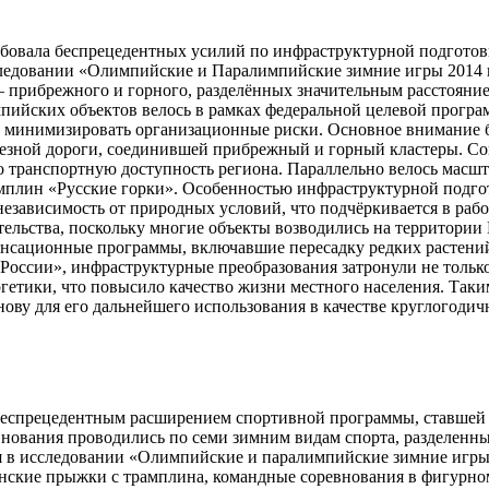
бовала беспрецедентных усилий по инфраструктурной подготовк
сследовании «Олимпийские и Паралимпийские зимние игры 2014 г
– прибрежного и горного, разделённых значительным расстояние
ийских объектов велось в рамках федеральной целевой програм
и минимизировать организационные риски. Основное внимание 
зной дороги, соединившей прибрежный и горный кластеры. Согл
о транспортную доступность региона. Параллельно велось масшт
амплин «Русские горки». Особенностью инфраструктурной подг
езависимость от природных условий, что подчёркивается в рабо
ительства, поскольку многие объекты возводились на территори
нсационные программы, включавшие пересадку редких растений
России», инфраструктурные преобразования затронули не тольк
етики, что повысило качество жизни местного населения. Таким
нову для его дальнейшего использования в качестве круглогодич
беспрецедентным расширением спортивной программы, ставшей 
внования проводились по семи зимним видам спорта, разделенны
ся в исследовании «Олимпийские и паралимпийские зимние игры
нские прыжки с трамплина, командные соревнования в фигурном 