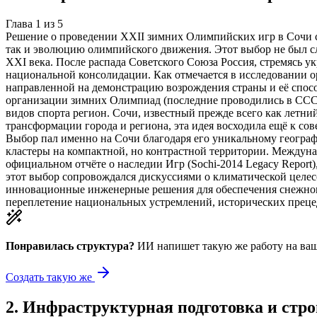
Глава
1
из
5
Решение о проведении XXII зимних Олимпийских игр в Сочи ст
так и эволюцию олимпийского движения. Этот выбор не был с
XXI века. После распада Советского Союза Россия, стремясь 
национальной консолидации. Как отмечается в исследовании о
направленной на демонстрацию возрождения страны и её спосо
организации зимних Олимпиад (последние проводились в СССР 
видов спорта регион. Сочи, известный прежде всего как летн
трансформации города и региона, эта идея восходила ещё к со
Выбор пал именно на Сочи благодаря его уникальному географ
кластеры на компактной, но контрастной территории. Междунар
официальном отчёте о наследии Игр (Sochi-2014 Legacy Repor
этот выбор сопровождался дискуссиями о климатической целес
инновационные инженерные решения для обеспечения снежного 
переплетение национальных устремлений, исторических преце
Понравилась структура?
ИИ напишет такую же работу на
ваш
Создать такую же
2
.
Инфраструктурная подготовка и стро