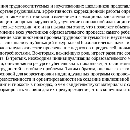
ения трудновоспитуемых и неуспевающих школьников представл
портале psyjournals.ru, эффективность коррекционной работы оп
тов, а также позитивными изменениями в эмоционально-личност
дисциплинарных нарушений, улучшение социальной адаптации и
тех же методик, что и на начальном этапе, что позволяет объек
ь мнение всех участников образовательного процесса: самого реб
ждение возникновения проблем трудновоспитуемости и неуспева
ласно анализу публикаций в журнале «Психологическая наука и
олого-педагогическое просвещение педагогов и родителей, повы
потребностями. Во-вторых, важнейшую роль играет развитие со
а. В-третьих, необходима индивидуализация образовательного 
, описанная на ресурсе cyberleninka.ru, показывает, что систе
трудностей в стойкие проблемы. Таким образом, оценка эффект
основой для корректировки индивидуальных программ сопровож
преемственности и ориентированности на создание инклюзивной
нг и гибкость в подходах, о чем свидетельствуют материалы с с
формировать условия для их предупреждения, что в конечном ит