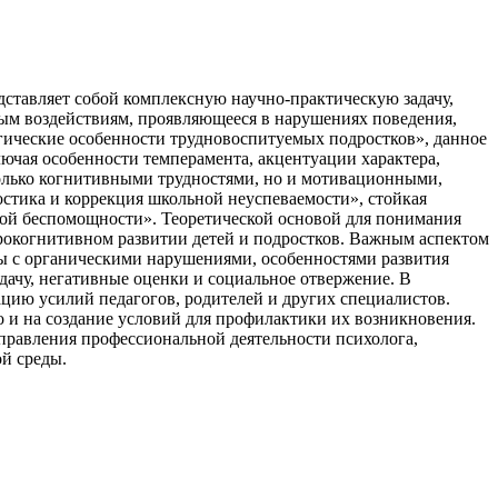
ставляет собой комплексную научно-практическую задачу,
ым воздействиям, проявляющееся в нарушениях поведения,
гические особенности трудновоспитуемых подростков», данное
ючая особенности темперамента, акцентуации характера,
только когнитивными трудностями, но и мотивационными,
стика и коррекция школьной неуспеваемости», стойкая
ой беспомощности». Теоретической основой для понимания
рокогнитивном развитии детей и подростков. Важным аспектом
ы с органическими нарушениями, особенностями развития
чу, негативные оценки и социальное отвержение. В
цию усилий педагогов, родителей и других специалистов.
 и на создание условий для профилактики их возникновения.
правления профессиональной деятельности психолога,
й среды.