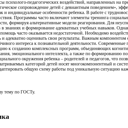
ы психолого-педагогических воздействий, направленных на пр
огическое сопровождение детей с девиантным поведением», эфф
к и индивидуальные особенности ребенка. В работе с трудново
йствия. Программы часто включают элементы тренинга социальн
ности, формируя альтернативные модели реагирования. Для неу
в в знаниях и формирование адекватных учебных навыков. Однак
омощь часто оказывается недостаточной. Необходимо воздейств
ь и адекватно оценивать свои результаты. Важным компонентом 
ивого интереса к познавательной деятельности. Современные 
нцию к созданию комплексных программ, объединяющих когнити
ания, эмоционального интеллекта, а также по формированию п
иального окружения ребенка – родителей и педагогов, что поз
триваемых категорий детей носят многокомпонентный и систем
даптировать общую схему работы под уникальную ситуацию кажд
у тему
по ГОСТу.
ика