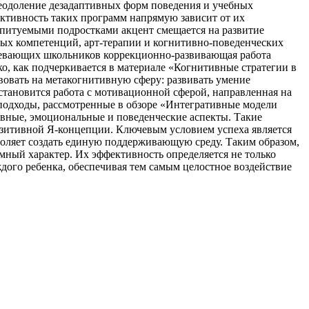
еодоление дезадаптивных форм поведения и учебных
ективность таких программ напрямую зависит от их
спитуемыми подростками акцент смещается на развитие
ых компетенций, арт-терапии и когнитивно-поведенческих
спевающих школьников коррекционно-развивающая работа
о, как подчеркивается в материале «Когнитивные стратегии в
овать на метакогнитивную сферу: развивать умение
становится работа с мотивационной сферой, направленная на
подходы, рассмотренные в обзоре «Интегративные модели
вные, эмоциональные и поведенческие аспекты. Такие
озитивной Я-концепции. Ключевым условием успеха является
воляет создать единую поддерживающую среду. Таким образом,
ный характер. Их эффективность определяется не только
ого ребенка, обеспечивая тем самым целостное воздействие