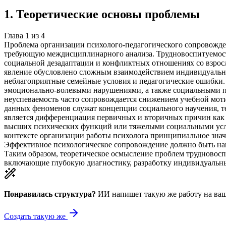
1
.
Теоретические основы проблемы
Глава
1
из
4
Проблема организации психолого-педагогического сопровожде
требующую междисциплинарного анализа. Трудновоспитуемость
социальной дезадаптации и конфликтных отношениях со взрос
явление обусловлено сложным взаимодействием индивидуально
неблагоприятные семейные условия и педагогические ошибки. 
эмоционально-волевыми нарушениями, а также социальными пр
неуспеваемость часто сопровождается снижением учебной мо
данных феноменов служат концепции социального научения, т
является дифференциация первичных и вторичных причин как 
высших психических функций или тяжелыми социальными услов
контексте организации работы психолога принципиальное зна
Эффективное психологическое сопровождение должно быть нап
Таким образом, теоретическое осмысление проблем трудновосп
включающие глубокую диагностику, разработку индивидуальны
Понравилась структура?
ИИ напишет такую же работу на
ваш
Создать такую же