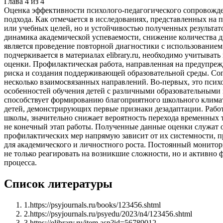
Глава
4
из
4
Оценка эффективности психолого-педагогического сопровожд
подхода. Как отмечается в исследованиях, представленных на 
или учебных целей, но и устойчивостью полученных результа
динамика академической успеваемости, снижение количества 
является проведение повторной диагностики с использованием 
подчеркивается в материалах elibrary.ru, необходимо учитыват
оценки. Профилактическая работа, направленная на предупре
риска и создания поддерживающей образовательной среды. Сог
несколько взаимосвязанных направлений. Во-первых, это псих
особенностей обучения детей с различными образовательными 
способствует формированию благоприятного школьного климат
детей, демонстрирующих первые признаки дезадаптации. Работа
школы, значительно снижает вероятность перехода временных 
не конечный этап работы. Полученные данные оценки служат 
профилактических мер напрямую зависит от их системности, 
для академического и личностного роста. Постоянный монитори
не только реагировать на возникшие сложности, но и активно 
процесса.
Список литературы
1
.
https://psyjournals.ru/books/123456.shtml
2
.
https://psyjournals.ru/psyedu/2023/n4/123456.shtml
3
.
https://elibrary.ru/item.asp?id=56789012