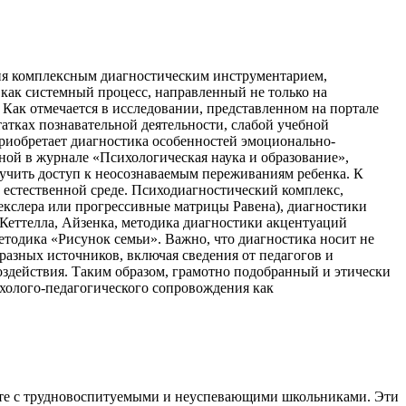
ия комплексным диагностическим инструментарием,
как системный процесс, направленный не только на
Как отмечается в исследовании, представленном на портале
татках познавательной деятельности, слабой учебной
риобретает диагностика особенностей эмоционально-
ной в журнале «Психологическая наука и образование»,
учить доступ к неосознаваемым переживаниям ребенка. К
 естественной среде. Психодиагностический комплекс,
Векслера или прогрессивные матрицы Равена), диагностики
Кеттелла, Айзенка, методика диагностики акцентуаций
тодика «Рисунок семьи». Важно, что диагностика носит не
разных источников, включая сведения от педагогов и
здействия. Таким образом, грамотно подобранный и этически
олого-педагогического сопровождения как
боте с трудновоспитуемыми и неуспевающими школьниками. Эти