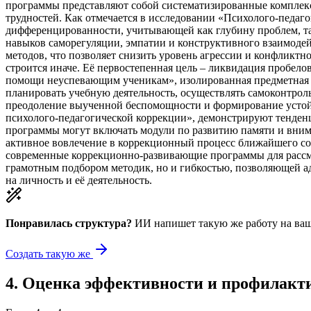
программы представляют собой систематизированные комплекс
трудностей. Как отмечается в исследовании «Психолого-педаг
дифференцированности, учитывающей как глубину проблем, та
навыков саморегуляции, эмпатии и конструктивного взаимоде
методов, что позволяет снизить уровень агрессии и конфликт
строится иначе. Её первостепенная цель – ликвидация пробело
помощи неуспевающим ученикам», изолированная предметная п
планировать учебную деятельность, осуществлять самоконтрол
преодоление выученной беспомощности и формирование устойч
психолого-педагогической коррекции», демонстрируют тенде
программы могут включать модули по развитию памяти и вним
активное вовлечение в коррекционный процесс ближайшего соц
современные коррекционно-развивающие программы для рассма
грамотным подбором методик, но и гибкостью, позволяющей а
на личность и её деятельность.
Понравилась структура?
ИИ напишет такую же работу на
ваш
Создать такую же
4
.
Оценка эффективности и профилакт