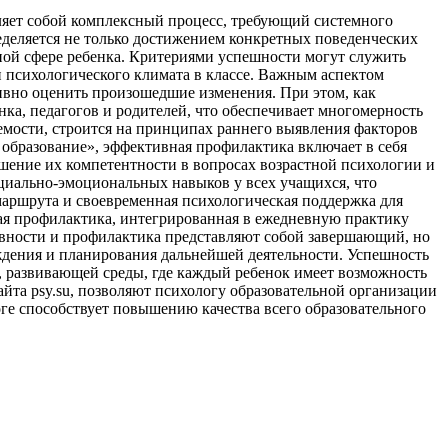
яет собой комплексный процесс, требующий системного
ределяется не только достижением конкретных поведенческих
ной сфере ребенка. Критериями успешности могут служить
 психологического климата в классе. Важным аспектом
тивно оценить произошедшие изменения. При этом, как
енка, педагогов и родителей, что обеспечивает многомерность
емости, строится на принципах раннего выявления факторов
 образование», эффективная профилактика включает в себя
шение их компетентности в вопросах возрастной психологии и
циально-эмоциональных навыков у всех учащихся, что
маршрута и своевременная психологическая поддержка для
мная профилактика, интегрированная в ежедневную практику
ивности и профилактика представляют собой завершающий, но
дения и планирования дальнейшей деятельности. Успешность
, развивающей среды, где каждый ребенок имеет возможность
айта psy.su, позволяют психологу образовательной организации
оге способствует повышению качества всего образовательного