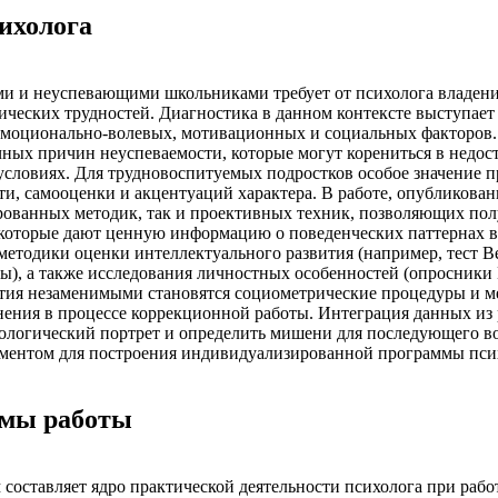
ихолога
ми и неуспевающими школьниками требует от психолога владен
еских трудностей. Диагностика в данном контексте выступает 
 эмоционально-волевых, мотивационных и социальных факторов. 
чных причин неуспеваемости, которые могут корениться в недос
словиях. Для трудновоспитуемых подростков особое значение п
и, самооценки и акцентуаций характера. В работе, опубликован
рованных методик, так и проективных техник, позволяющих пол
 которые дают ценную информацию о поведенческих паттернах в
 методики оценки интеллектуального развития (например, тест 
ы), а также исследования личностных особенностей (опросники 
тия незаменимыми становятся социометрические процедуры и ме
нения в процессе коррекционной работы. Интеграция данных из 
ологический портрет и определить мишени для последующего во
ентом для построения индивидуализированной программы псих
ммы работы
 составляет ядро практической деятельности психолога при ра