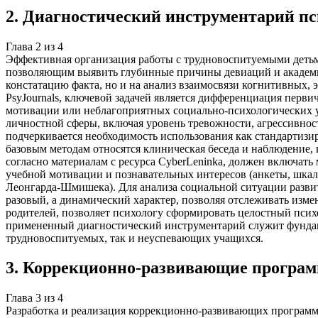
2
.
Диагностический инструментарий пс
Глава
2
из
4
Эффективная организация работы с трудновоспитуемыми деть
позволяющим выявить глубинные причины девиаций и академич
констатацию факта, но и на анализ взаимосвязи когнитивных,
PsyJournals, ключевой задачей является дифференциация перви
мотивации или неблагоприятных социально-психологических у
личностной сферы, включая уровень тревожности, агрессивност
подчеркивается необходимость использования как стандартизи
базовым методам относятся клиническая беседа и наблюдение,
согласно материалам с ресурса CyberLeninka, должен включать
учебной мотивации и познавательных интересов (анкеты, шкал
Леонгарда-Шмишека). Для анализа социальной ситуации разви
разовый, а динамический характер, позволяя отслеживать изме
родителей, позволяет психологу сформировать целостный псих
примененный диагностический инструментарий служит фундам
трудновоспитуемых, так и неуспевающих учащихся.
3
.
Коррекционно-развивающие програ
Глава
3
из
4
Разработка и реализация коррекционно-развивающих программ