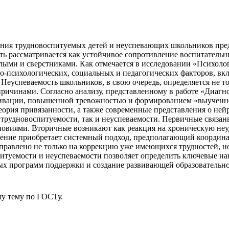
ния трудновоспитуемых детей и неуспевающих школьников пред
 рассматривается как устойчивое сопротивление воспитательн
лыми и сверстниками. Как отмечается в исследовании «Психоло
-психологических, социальных и педагогических факторов, вкл
Неуспеваемость школьников, в свою очередь, определяется не 
ичинами. Согласно анализу, представленному в работе «Диагно
тивации, повышенной тревожностью и формированием «выученн
еория привязанности, а также современные представления о ней
трудновоспитуемости, так и неуспеваемости. Первичные связан
иями. Вторичные возникают как реакция на хроническую неуда
чение приобретает системный подход, предполагающий координа
равлено не только на коррекцию уже имеющихся трудностей, но
итуемости и неуспеваемости позволяет определить ключевые на
х программ поддержки и создание развивающей образовательно
у тему
по ГОСТу.