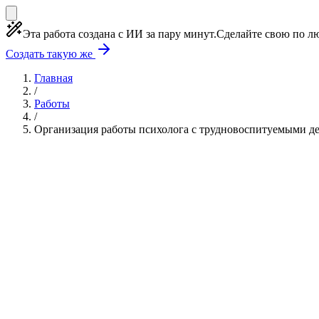
Эта работа создана с ИИ за пару минут.
Сделайте свою по лю
Создать такую же
Главная
/
Работы
/
Организация работы психолога с трудновоспитуемыми д
Учебная работа
4 главы
≈6 страниц
5 источников
Создать такую же
Готовая работа по ГОСТу — от 99₽