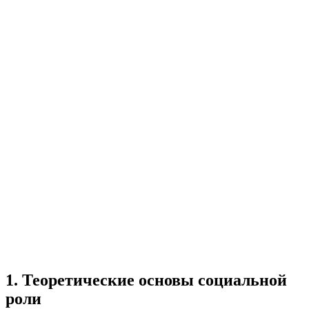
Учебная работа
3 главы
≈4 страницы
5
источников
Создать такую же
Готовая работа по ГОСТу — от 99₽
1
.
Теоретические основы социальной
роли