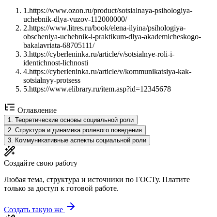
1
.
https://www.ozon.ru/product/sotsialnaya-psihologiya-
uchebnik-dlya-vuzov-112000000/
2
.
https://www.litres.ru/book/elena-ilyina/psihologiya-
obscheniya-uchebnik-i-praktikum-dlya-akademicheskogo-
bakalavriata-68705111/
3
.
https://cyberleninka.ru/article/v/sotsialnye-roli-i-
identichnost-lichnosti
4
.
https://cyberleninka.ru/article/v/kommunikatsiya-kak-
sotsialnyy-protsess
5
.
https://www.elibrary.ru/item.asp?id=12345678
Оглавление
1
.
Теоретические основы социальной роли
2
.
Структура и динамика ролевого поведения
3
.
Коммуникативные аспекты социальной роли
Создайте свою работу
Любая тема, структура и источники по ГОСТу. Платите
только за доступ к готовой работе.
Создать такую же