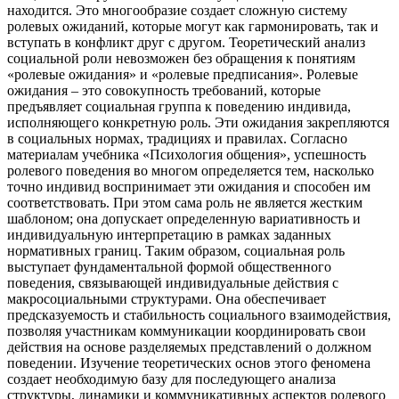
находится. Это многообразие создает сложную систему
ролевых ожиданий, которые могут как гармонировать, так и
вступать в конфликт друг с другом. Теоретический анализ
социальной роли невозможен без обращения к понятиям
«ролевые ожидания» и «ролевые предписания». Ролевые
ожидания – это совокупность требований, которые
предъявляет социальная группа к поведению индивида,
исполняющего конкретную роль. Эти ожидания закрепляются
в социальных нормах, традициях и правилах. Согласно
материалам учебника «Психология общения», успешность
ролевого поведения во многом определяется тем, насколько
точно индивид воспринимает эти ожидания и способен им
соответствовать. При этом сама роль не является жестким
шаблоном; она допускает определенную вариативность и
индивидуальную интерпретацию в рамках заданных
нормативных границ. Таким образом, социальная роль
выступает фундаментальной формой общественного
поведения, связывающей индивидуальные действия с
макросоциальными структурами. Она обеспечивает
предсказуемость и стабильность социального взаимодействия,
позволяя участникам коммуникации координировать свои
действия на основе разделяемых представлений о должном
поведении. Изучение теоретических основ этого феномена
создает необходимую базу для последующего анализа
структуры, динамики и коммуникативных аспектов ролевого