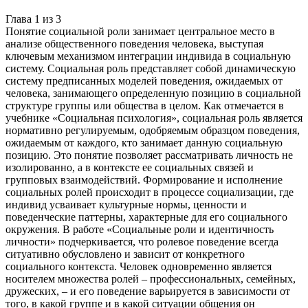
Глава
1
из
3
Понятие социальной роли занимает центральное место в
анализе общественного поведения человека, выступая
ключевым механизмом интеграции индивида в социальную
систему. Социальная роль представляет собой динамическую
систему предписанных моделей поведения, ожидаемых от
человека, занимающего определенную позицию в социальной
структуре группы или общества в целом. Как отмечается в
учебнике «Социальная психология», социальная роль является
нормативно регулируемым, одобряемым образцом поведения,
ожидаемым от каждого, кто занимает данную социальную
позицию. Это понятие позволяет рассматривать личность не
изолированно, а в контексте ее социальных связей и
групповых взаимодействий. Формирование и исполнение
социальных ролей происходит в процессе социализации, где
индивид усваивает культурные нормы, ценности и
поведенческие паттерны, характерные для его социального
окружения. В работе «Социальные роли и идентичность
личности» подчеркивается, что ролевое поведение всегда
ситуативно обусловлено и зависит от конкретного
социального контекста. Человек одновременно является
носителем множества ролей – профессиональных, семейных,
дружеских, – и его поведение варьируется в зависимости от
того, в какой группе и в какой ситуации общения он