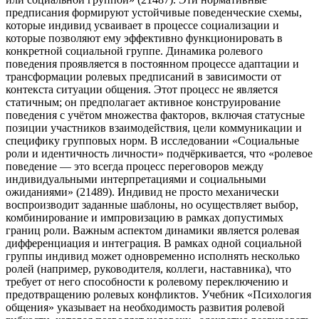
предписания формируют устойчивые поведенческие схемы,
которые индивид усваивает в процессе социализации и
которые позволяют ему эффективно функционировать в
конкретной социальной группе. Динамика ролевого
поведения проявляется в постоянном процессе адаптации и
трансформации ролевых предписаний в зависимости от
контекста ситуации общения. Этот процесс не является
статичным; он предполагает активное конструирование
поведения с учётом множества факторов, включая статусные
позиции участников взаимодействия, цели коммуникации и
специфику групповых норм. В исследовании «Социальные
роли и идентичность личности» подчёркивается, что «ролевое
поведение — это всегда процесс переговоров между
индивидуальными интерпретациями и социальными
ожиданиями» (21489). Индивид не просто механически
воспроизводит заданные шаблоны, но осуществляет выбор,
комбинирование и импровизацию в рамках допустимых
границ роли. Важным аспектом динамики является ролевая
дифференциация и интеграция. В рамках одной социальной
группы индивид может одновременно исполнять несколько
ролей (например, руководителя, коллеги, наставника), что
требует от него способности к ролевому переключению и
предотвращению ролевых конфликтов. Учебник «Психология
общения» указывает на необходимость развития ролевой