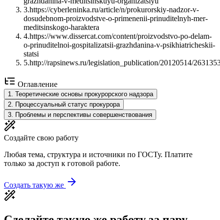
grazhdanina-v-meditsinskuyu-organizatsiyu
3
.
https://cyberleninka.ru/article/n/prokurorskiy-nadzor-v-
dosudebnom-proizvodstve-o-primenenii-prinuditelnyh-mer-
meditsinskogo-haraktera
4
.
https://www.dissercat.com/content/proizvodstvo-po-delam-
o-prinuditelnoi-gospitalizatsii-grazhdanina-v-psikhiatricheskii-
statsi
5
.
http://rapsinews.ru/legislation_publication/20120514/263135
Оглавление
1
.
Теоретические основы прокурорского надзора
2
.
Процессуальный статус прокурора
3
.
Проблемы и перспективы совершенствования
Создайте свою работу
Любая тема, структура и источники по ГОСТу. Платите
только за доступ к готовой работе.
Создать такую же
Сделайте такую же работу за пару