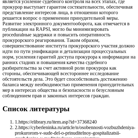
является усиление судебного контроля на всех этапах, где
прокурор выступает гарантом состязательности, обеспечивая
представление интересов лица, в отношении которого
решается вопрос о применении принудительной меры.
Развитие электронного документооборота, как отмечается в
публикации на RAPSI, могло бы минимизировать
proceduralные задержки и повысить оперативность
прокурорского реагирования. Таким образом,
совершенствование института прокурорского участия должно
идти по пути унификации и детализации процессуальных
норм, усиления гарантий доступа прокурора к информации на
ранних стадиях и повышения качества судебного
разбирательства за счет активной роли прокурора как
стороны, обеспечивающей всестороннее исследование
обстоятельств дела. Это будет способствовать достижению
баланса между необходимостью применения принудительных
мер в интересах общества и безопасности и безусловным
соблюдением прав и законных интересов граждан.
Список литературы
1
.
https://elibrary.ru/item.asp?id=37368240
2
.
https://cyberleninka.ru/article/n/osobennosti-vozbuzhdeniya-
prokurorom-v-sude-del-o-prinuditelnoy-gospitalizatsii-