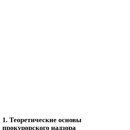
Учебная работа
3 главы
≈4 страницы
5
источников
Создать такую же
Готовая работа по ГОСТу — от 99₽
1
.
Теоретические основы
прокурорского надзора