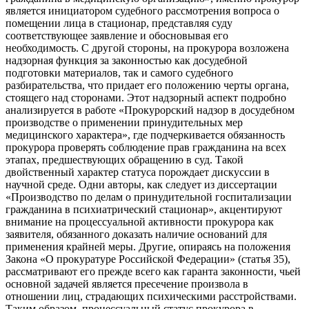
является инициатором судебного рассмотрения вопроса о
помещении лица в стационар, представляя суду
соответствующее заявление и обосновывая его
необходимость. С другой стороны, на прокурора возложена
надзорная функция за законностью как досудебной
подготовки материалов, так и самого судебного
разбирательства, что придает его положению черты органа,
стоящего над сторонами. Этот надзорный аспект подробно
анализируется в работе «Прокурорский надзор в досудебном
производстве о применении принудительных мер
медицинского характера», где подчеркивается обязанность
прокурора проверять соблюдение прав гражданина на всех
этапах, предшествующих обращению в суд. Такой
двойственный характер статуса порождает дискуссии в
научной среде. Одни авторы, как следует из диссертации
«Производство по делам о принудительной госпитализации
гражданина в психиатрический стационар», акцентируют
внимание на процессуальной активности прокурора как
заявителя, обязанного доказать наличие оснований для
применения крайней меры. Другие, опираясь на положения
Закона «О прокуратуре Российской Федерации» (статья 35),
рассматривают его прежде всего как гаранта законности, чьей
основной задачей является пресечение произвола в
отношении лиц, страдающих психическими расстройствами.
Таким образом, процессуальный статус прокурора в