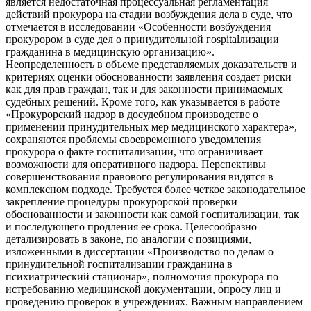
является недостаточная процессуальная регламентация
действий прокурора на стадии возбуждения дела в суде, что
отмечается в исследовании «Особенности возбуждения
прокурором в суде дел о принудительной гospitalлизации
гражданина в медицинскую организацию».
Неопределенность в объеме представляемых доказательств и
критериях оценки обоснованности заявления создает риски
как для прав граждан, так и для законности принимаемых
судебных решений. Кроме того, как указывается в работе
«Прокурорский надзор в досудебном производстве о
применении принудительных мер медицинского характера»,
сохраняются проблемы своевременного уведомления
прокурора о факте госпитализации, что ограничивает
возможности для оперативного надзора. Перспективы
совершенствования правового регулирования видятся в
комплексном подходе. Требуется более четкое законодательное
закрепление процедуры прокурорской проверки
обоснованности и законности как самой госпитализации, так
и последующего продления ее срока. Целесообразно
детализировать в законе, по аналогии с позициями,
изложенными в диссертации «Производство по делам о
принудительной госпитализации гражданина в
психиатрический стационар», полномочия прокурора по
истребованию медицинской документации, опросу лиц и
проведению проверок в учреждениях. Важным направлением