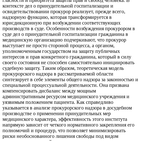
гласности и приоритета защиты прав и свобод человека. В
контексте дел о принудительной госпитализации и
освидетельствовании прокурор реализует, прежде всего,
надзорную функцию, которая трансформируется в
юрисдикционную при возбуждении соответствующих
производств в суде. Особенности возбуждения прокурором в
суде дел о принудительной госпитализации гражданина в
медицинскую организацию подчеркивают, что прокурор
выступает не просто стороной процесса, а органом,
уполномоченным государством на защиту публичных
интересов и прав конкретного гражданина, который в силу
своего состояния не способен самостоятельно инициировать
судебную защиту. Таким образом, теоретическая модель
прокурорского надзора в рассматриваемой области
синтезирует в себе элементы общего надзора за законностью и
специальной процессуальной деятельности. Она призвана
компенсировать дисбаланс между мощным
административным ресурсом медицинского учреждения и
уязвимым положением пациента. Как справедливо
указывается в анализе прокурорского надзора в досудебном
производстве о применении принудительных мер
медицинского характера, эффективность этого института
напрямую зависит от четкого нормативного закрепления его
полномочий и процедур, что позволяет минимизировать
риски необоснованного лишения свободы под видом