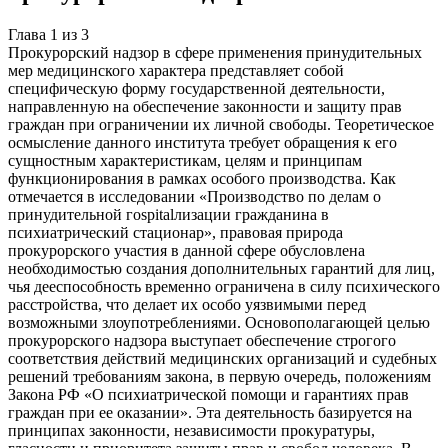
Глава
1
из
3
Прокурорский надзор в сфере применения принудительных
мер медицинского характера представляет собой
специфическую форму государственной деятельности,
направленную на обеспечение законности и защиту прав
граждан при ограничении их личной свободы. Теоретическое
осмысление данного института требует обращения к его
сущностным характеристикам, целям и принципам
функционирования в рамках особого производства. Как
отмечается в исследовании «Производство по делам о
принудительной гospitalлизации гражданина в
психиатрический стационар», правовая природа
прокурорского участия в данной сфере обусловлена
необходимостью создания дополнительных гарантий для лиц,
чья дееспособность временно ограничена в силу психического
расстройства, что делает их особо уязвимыми перед
возможными злоупотреблениями. Основополагающей целью
прокурорского надзора выступает обеспечение строгого
соответствия действий медицинских организаций и судебных
решений требованиям закона, в первую очередь, положениям
Закона РФ «О психиатрической помощи и гарантиях прав
граждан при ее оказании». Эта деятельность базируется на
принципах законности, независимости прокуратуры,