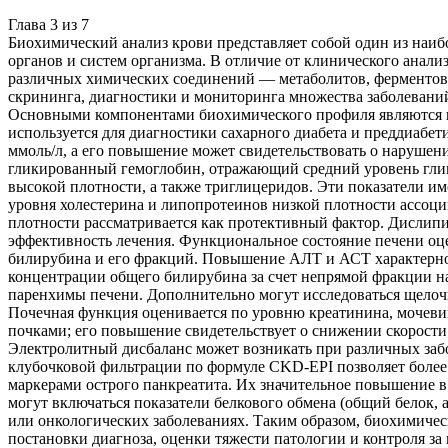
Глава
3
из
7
Биохимический анализ крови представляет собой один из наи
органов и систем организма. В отличие от клинического анали
различных химических соединений — метаболитов, ферментов,
скрининга, диагностики и мониторинга множества заболеваний
Основными компонентами биохимического профиля являются по
используется для диагностики сахарного диабета и преддиабет
ммоль/л, а его повышение может свидетельствовать о нарушени
гликированный гемоглобин, отражающий средний уровень глик
высокой плотности, а также триглицеридов. Эти показатели и
уровня холестерина и липопротеинов низкой плотности ассоци
плотности рассматривается как протективный фактор. Дислипи
эффективность лечения. Функциональное состояние печени оц
билирубина и его фракций. Повышение АЛТ и АСТ характерно 
концентрации общего билирубина за счет непрямой фракции на
паренхимы печени. Дополнительно могут исследоваться щелочн
Почечная функция оценивается по уровню креатинина, мочевин
почками; его повышение свидетельствует о снижении скорости
Электролитный дисбаланс может возникать при различных заб
клубочковой фильтрации по формуле CKD-EPI позволяет более
маркерами острого панкреатита. Их значительное повышение в
могут включаться показатели белкового обмена (общий белок,
или онкологических заболеваниях. Таким образом, биохимичес
постановки диагноза, оценки тяжести патологии и контроля з