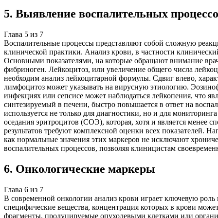
5
.
Выявление воспалительных процесс
Глава
5
из
7
Воспалительные процессы представляют собой сложную реакци
клинической практики. Анализ крови, в частности клинически
Основными показателями, на которые обращают внимание врачи
фибриноген. Лейкоцитоз, или увеличение общего числа лейкоц
необходим анализ лейкоцитарной формулы. Сдвиг влево, хара
лимфоцитоз может указывать на вирусную этиологию. Эозиноф
инфекциях или сепсисе может наблюдаться лейкопения, что я
синтезируемый в печени, быстро повышается в ответ на воспал
используется не только для диагностики, но и для мониторинг
оседания эритроцитов (СОЭ), которая, хотя и является менее
результатов требуют комплексной оценки всех показателей. На
как нормальные значения этих маркеров не исключают хронич
воспалительных процессов, позволяя клиницистам своевременно
6
.
Онкологические маркеры
Глава
6
из
7
В современной онкологии анализ крови играет ключевую роль 
специфические вещества, концентрация которых в крови может
фрагменты, продуцируемые опухолевыми клетками или организ