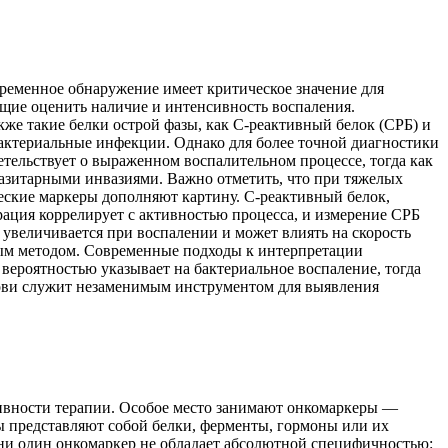
ременное обнаружение имеет критическое значение для
щие оценить наличие и интенсивность воспаления.
же такие белки острой фазы, как С-реактивный белок (СРБ) и
актериальные инфекции. Однако для более точной диагностики
тельствует о выраженном воспалительном процессе, тогда как
азитарными инвазиями. Важно отметить, что при тяжелых
еские маркеры дополняют картину. С-реактивный белок,
рация коррелирует с активностью процесса, и измерение СРБ
 увеличивается при воспалении и может влиять на скорость
вым методом. Современные подходы к интерпретации
вероятностью указывает на бактериальное воспаление, тогда
рови служит незаменимым инструментом для выявления
тивности терапии. Особое место занимают онкомаркеры —
ы представляют собой белки, ферменты, гормоны или их
 ни один онкомаркер не обладает абсолютной специфичностью: