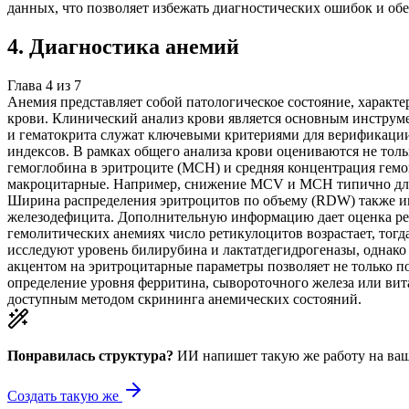
данных, что позволяет избежать диагностических ошибок и об
4
.
Диагностика анемий
Глава
4
из
7
Анемия представляет собой патологическое состояние, характ
крови. Клинический анализ крови является основным инструм
и гематокрита служат ключевыми критериями для верификации 
индексов. В рамках общего анализа крови оцениваются не толь
гемоглобина в эритроците (MCH) и средняя концентрация гем
макроцитарные. Например, снижение MCV и MCH типично для
Ширина распределения эритроцитов по объему (RDW) также име
железодефицита. Дополнительную информацию дает оценка рет
гемолитических анемиях число ретикулоцитов возрастает, тогд
исследуют уровень билирубина и лактатдегидрогеназы, однако 
акцентом на эритроцитарные параметры позволяет не только п
определение уровня ферритина, сывороточного железа или вит
доступным методом скрининга анемических состояний.
Понравилась структура?
ИИ напишет такую же работу на
ваш
Создать такую же