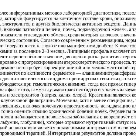
более информативных методов лабораторной диагностики, позв
за, который фокусируется на клеточном составе крови, биохими
 электролитов и других биологически активных веществ. Данны
, включая патологии печени, почек, поджелудочной железы, а т
казатели углеводного обмена, среди которых ключевое значени
ических состояний. Согласно современным рекомендациям, норма
и толерантности к глюкозе или манифестном диабете. Кроме тог
емии за последние 2–3 месяца. Липидный профиль включает оп
меют первостепенное значение для оценки риска развития атеро
ировано с прогрессированием атеросклеротического процесса, 
демия часто требует коррекции диетой или медикаментозной те
енивается по активности ферментов — аланинаминотрансферазы
для цитолитического синдрома при вирусных гепатитах, токси
блюдается при гемолитических анемиях, тогда как прямая гипе
ая фосфатаза, гамма-глутамилтранспептидаза и уровень альбум
ы и электролитов (натрия, калия, хлора). Креатинин является
 клубочковой фильтрации. Мочевина, хотя и менее специфична,
олеваниях, включая почечную недостаточность, дегидратацию 
 точно оценить стадию хронической болезни почек. Ферменты 
 крови наблюдается в первые часы заболевания и коррелирует с
 альбумин, глобулины), которые отражают нутритивный статус и
кий анализ крови является незаменимым инструментом в соврем
а проводимой терапией. Интерпретация результатов должна пров