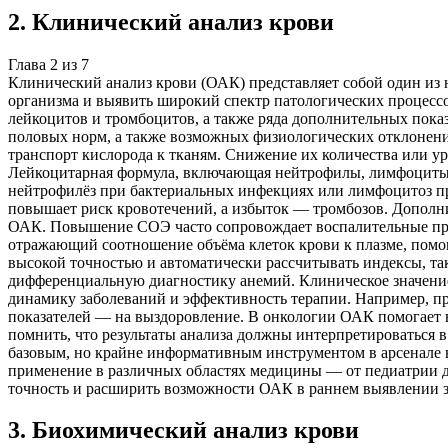
2
.
Клинический анализ крови
Глава
2
из
7
Клинический анализ крови (ОАК) представляет собой один из
организма и выявить широкий спектр патологических процесс
лейкоцитов и тромбоцитов, а также ряда дополнительных показ
половых норм, а также возможных физиологических отклонений
транспорт кислорода к тканям. Снижение их количества или у
Лейкоцитарная формула, включающая нейтрофилы, лимфоциты,
нейтрофилёз при бактериальных инфекциях или лимфоцитоз пр
повышает риск кровотечений, а избыток — тромбозов. Дополни
ОАК. Повышение СОЭ часто сопровождает воспалительные проц
отражающий соотношение объёма клеток крови к плазме, помо
высокой точностью и автоматически рассчитывать индексы, та
дифференциальную диагностику анемий. Клиническое значение
динамику заболеваний и эффективность терапии. Например, пр
показателей — на выздоровление. В онкологии ОАК помогает
помнить, что результаты анализа должны интерпретироваться 
базовым, но крайне информативным инструментом в арсенале в
применение в различных областях медицины — от педиатрии д
точность и расширить возможности ОАК в раннем выявлении 
3
.
Биохимический анализ крови