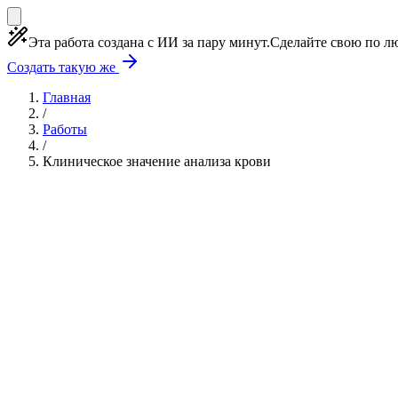
Эта работа создана с ИИ за пару минут.
Сделайте свою по лю
Создать такую же
Главная
/
Работы
/
Клиническое значение анализа крови
Учебная работа
7 глав
≈11 страниц
14 источнико
Создать такую же
Готовая работа по ГОСТу — от 99₽