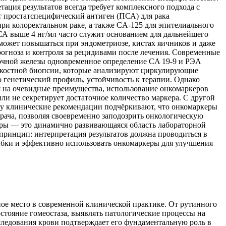
ация результатов всегда требует комплексного подхода с
 простатспецифический антиген (ПСА) для рака
и колоректальном раке, а также CA-125 для эпителиального
СА выше 4 нг/мл часто служит основанием для дальнейшего
может повышаться при эндометриозе, кистах яичников и даже
огноза и контроля за рецидивами после лечения. Современные
дочной железы одновременное определение CA 19-9 и РЭА
идкостной биопсии, которые анализируют циркулирующие
 генетический профиль, устойчивость к терапии. Однако
 на очевидные преимущества, использование онкомаркеров
ли не секретирует достаточное количество маркера. С другой
у клинические рекомендации подчёркивают, что онкомаркеры
рача, позволяя своевременно заподозрить онкологическую
керы — это динамично развивающаяся область лабораторной
ринцип: интерпретация результатов должна проводиться в
ибки и эффективно использовать онкомаркеры для улучшения
ое место в современной клинической практике. От рутинного
стояние гомеостаза, выявлять патологические процессы на
следования крови подтверждает его фундаментальную роль в