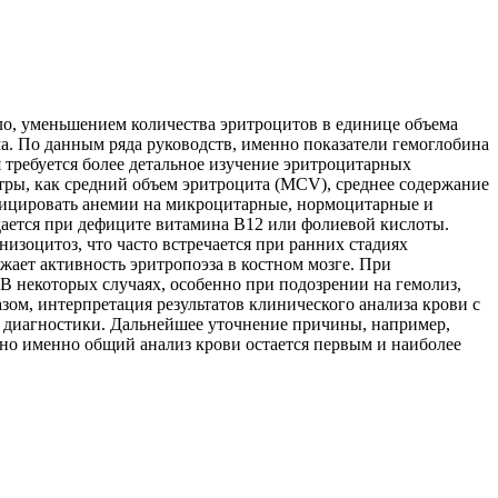
ло, уменьшением количества эритроцитов в единице объема
. По данным ряда руководств, именно показатели гемоглобина
 требуется более детальное изучение эритроцитарных
етры, как средний объем эритроцита (MCV), среднее содержание
фицировать анемии на микроцитарные, нормоцитарные и
ется при дефиците витамина B12 или фолиевой кислоты.
зоцитоз, что часто встречается при ранних стадиях
ет активность эритропоэза в костном мозге. При
В некоторых случаях, особенно при подозрении на гемолиз,
зом, интерпретация результатов клинического анализа крови с
й диагностики. Дальнейшее уточнение причины, например,
но именно общий анализ крови остается первым и наиболее