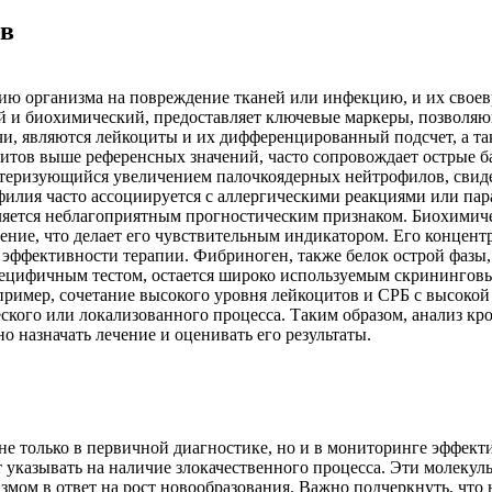
ов
ю организма на повреждение тканей или инфекцию, и их своев
й и биохимический, предоставляет ключевые маркеры, позволяю
, являются лейкоциты и их дифференцированный подсчет, а так
итов выше референсных значений, часто сопровождает острые б
ктеризующийся увеличением палочкоядерных нейтрофилов, свиде
илия часто ассоциируется с аллергическими реакциями или пар
вляется неблагоприятным прогностическим признаком. Биохимич
ение, что делает его чувствительным индикатором. Его концент
а эффективности терапии. Фибриноген, также белок острой фазы,
 специфичным тестом, остается широко используемым скрининго
пример, сочетание высокого уровня лейкоцитов и СРБ с высокой 
еского или локализованного процесса. Таким образом, анализ к
 назначать лечение и оценивать его результаты.
не только в первичной диагностике, но и в мониторинге эффек
 указывать на наличие злокачественного процесса. Эти молекул
мом в ответ на рост новообразования. Важно подчеркнуть, что