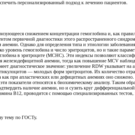
еспечить персонализированный подход к лечению пациентов.
еризующееся снижением концентрации гемоглобина и, как прави
ентом первичной диагностики этого распространенного синдрома
анемии. Однако для определения типа и этиологии заболевания
ко уровень гемоглобина и число эритроцитов, но и такие парам
оглобина в эритроците (MCHC). Эти индексы позволяют класси
 железодефицитной анемии, тогда как повышение MCV наблюда
ет диагностическое значение: увеличение RDW указывает на ани
икулоцитов — молодых форм эритроцитов. Их количество отража
а как при апластических или дефицитных анемиях оно снижено. 
эти показатели относятся к биохимическому анализу. Таким обра
одтвердить наличие анемии, но и сузить круг дифференциально
амина B12, проводится с помощью специализированных тестов, 
у тему
по ГОСТу.