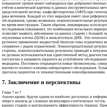
повышение уровня может наблюдаться при доброкачественных з
учётом клинической картины и данных инструментальных мето
предстательной железы, альфа-фетопротеин (АФП) при гепатоц
рака яичников. Каждый из этих маркеров имеет свои референс
обследования, однако возможны ложноположительные результа
во время менструации. Таким образом, онкомаркеры использую
исследования показывают, что комбинация нескольких маркер
позволяет выявить заболевание на ранних стадиях с большей 
опухолевые клетки (ЦОК) и внеклеточную ДНК. Эти технологии
рутинное применение жидкостной биопсии пока ограничено вы
сопряжено с рядом ограничений. Ложноотрицательные результат
стороны, ложноположительные результаты приводят к ненужны
не должны использоваться как единственный метод диагностик
патологию и направить пациента на углублённое обследование
медицины. Постоянно открываются новые биомолекулы, соверш
контексте полного клинико-лабораторного обследования. Толь
прогноза пациентов со злокачественными новообразованиями.
7
.
Заключение и перспективы
Глава
7
из
7
Анализ крови, будучи одним из наиболее доступных и информа
общего анализа до сложных молекулярно-генетических тестов, 
ранних стадиях и контролировать эффективность терапии. Про