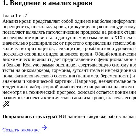
1
.
Введение в анализ крови
Глава
1
из
7
Анализ крови представляет собой один из наиболее информат
переоценить, поскольку кровь, циркулирующая по сосудистому 
позволяют выявлять патологические процессы на ранних стади
исследование крови стало доступным врачам лишь в XIX веке 
значительно расширились: от простого определения гемоглобин
количество эритроцитов, лейкоцитов, тромбоцитов и уровень 
несколько основных видов анализов крови. Общий клинически
Биохимический анализ дает представление о функциональной а
и белков. Коагулограмма оценивает свертывающую систему кро
тесты на онкомаркеры, гормоны, аутоантитела и инфекционные 
пола, физиологического состояния (например, беременности)
анамнеза и клинической картины. Например, незначительное 
тенденции в лабораторной диагностике направлены на автома
несмотря на технический прогресс, основой остается пониман
различные аспекты клинического анализа крови, включая его р
Понравилась структура?
ИИ напишет такую же работу на
ваш
Создать такую же