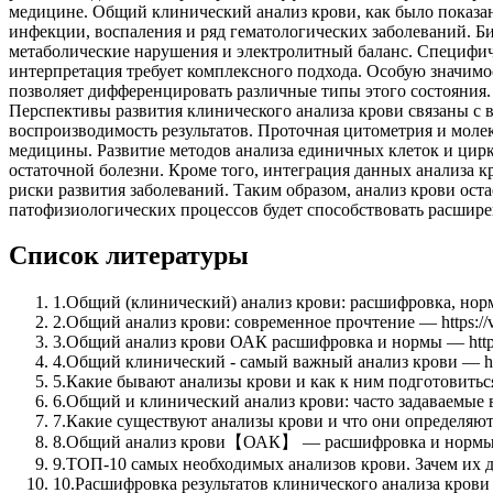
медицине. Общий клинический анализ крови, как было показан
инфекции, воспаления и ряд гематологических заболеваний. 
метаболические нарушения и электролитный баланс. Специфиче
интерпретация требует комплексного подхода. Особую значимо
позволяет дифференцировать различные типы этого состояния.
Перспективы развития клинического анализа крови связаны с
воспроизводимость результатов. Проточная цитометрия и моле
медицины. Развитие методов анализа единичных клеток и ци
остаточной болезни. Кроме того, интеграция данных анализа 
риски развития заболеваний. Таким образом, анализ крови ос
патофизиологических процессов будет способствовать расшире
Список литературы
1
.
Общий (клинический) анализ крови: расшифровка, нормы ОА
2
.
Общий анализ крови: современное прочтение — https://vrach
3
.
Общий анализ крови ОАК расшифровка и нормы — https://kdl
4
.
Общий клинический - самый важный анализ крови — https:
5
.
Какие бывают анализы крови и как к ним подготовиться — h
6
.
Общий и клинический анализ крови: часто задаваемые вопро
7
.
Какие существуют анализы крови и что они определяют — ht
8
.
Общий анализ крови【ОАК】 — расшифровка и нормы — https
9
.
ТОП-10 самых необходимых анализов крови. Зачем их дела
10
.
Расшифровка результатов клинического анализа крови — h