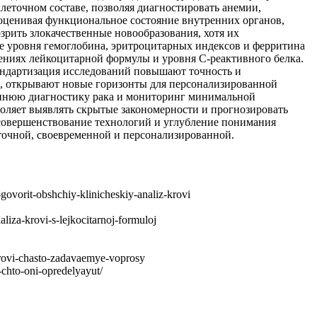
леточном составе, позволяя диагностировать анемии,
оценивая функциональное состояние внутренних органов,
рить злокачественные новообразования, хотя их
ие уровня гемоглобина, эритроцитарных индексов и ферритина
нениях лейкоцитарной формулы и уровня C-реактивного белка.
андартизация исследований повышают точность и
е, открывают новые горизонты для персонализированной
ннюю диагностику рака и мониторинг минимальной
оляет выявлять скрытые закономерности и прогнозировать
 совершенствование технологий и углубление понимания
точной, своевременной и персонализированной.
orit-obshchiy-klinicheskiy-analiz-krovi
za-krovi-s-lejkocitarnoj-formuloj
rovi-chasto-zadavaemye-voprosy
chto-oni-opredelyayut/