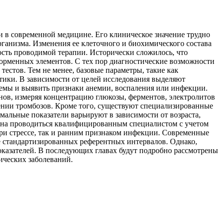
 в современной медицине. Его клиническое значение трудно
рганизма. Изменения ее клеточного и биохимического состава
ость проводимой терапии. Исторически сложилось, что
форменных элементов. С тех пор диагностические возможности
естов. Тем не менее, базовые параметры, такие как
тики. В зависимости от целей исследования выделяют
темы и выявить признаки анемии, воспаления или инфекции.
нов, измеряя концентрацию глюкозы, ферментов, электролитов
ении тромбозов. Кроме того, существуют специализированные
мальные показатели варьируют в зависимости от возраста,
лжна проводиться квалифицированным специалистом с учетом
ри стрессе, так и ранним признаком инфекции. Современные
 стандартизированных референтных интервалов. Однако,
оказателей. В последующих главах будут подробно рассмотрены
ических заболеваний.