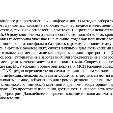
 наиболее распространённых и информативных методов лаборат
ов. Данное исследование включает количественное и качествен
ателей, таких как гемоглобин, гематокрит и цветовой показател
. Основу клинического анализа составляет подсчёт клеток кро
ровня гемоглобина указывает на анемию, тогда как повышение 
 моноциты, эозинофилы и базофилы, отражает состояние иммун
и вирусных заболеваниях) служат важными диагностическими к
тельные параметры, такие как скорость оседания эритроцитов 
ессы, аутоиммунные заболевания или злокачественные новообра
гает оценить степень анемии или полицитемии. Современные ге
кие как MCV (средний объём эритроцита) и MCH (среднее содерж
 ОАК трудно переоценить: он служит скрининговым методом пр
и инфекциях лейкоцитоз и сдвиг формулы влево указывают на а
 выявить анемию, лейкопению или тромбоцитопению, связанные
в комплексе с клинической картиной и другими лабораторными д
рача. Его простота выполнения, доступность и способность от
о гериатрии. Дальнейшее совершенствование методов автомати
заболеваний.