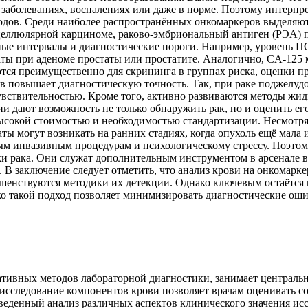
аболеваниях, воспалениях или даже в норме. Поэтому интерпрет
дов. Среди наиболее распространённых онкомаркеров выделяют
еллюлярной карциноме, раково-эмбриональный антиген (РЭА) пр
ные интервалы и диагностические пороги. Например, уровень П
ты при аденоме простаты или простатите. Аналогично, CA-125 
тся преимущественно для скрининга в группах риска, оценки пр
ов повышает диагностическую точность. Так, при раке поджелу
чувствительностью. Кроме того, активно развиваются методы ж
 дают возможность не только обнаружить рак, но и оценить его
сокой стоимостью и необходимостью стандартизации. Несмотря
ы могут возникать на ранних стадиях, когда опухоль ещё мала и
м инвазивным процедурам и психологическому стрессу. Поэтом
и рака. Они служат дополнительным инструментом в арсенале в
. В заключение следует отметить, что анализ крови на онкомар
енствуются методики их детекции. Однако ключевым остаётся п
ко такой подход позволяет минимизировать диагностические ош
тивных методов лабораторной диагностики, занимает центральн
исследование компонентов крови позволяет врачам оценивать со
веденный анализ различных аспектов клинического значения ис