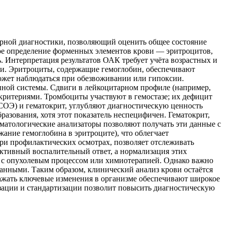
орной диагностики, позволяющий оценить общее состояние
ное определение форменных элементов крови — эритроцитов,
ь. Интерпретация результатов ОАК требует учёта возрастных и
ви. Эритроциты, содержащие гемоглобин, обеспечивают
может наблюдаться при обезвоживании или гипоксии.
ной системы. Сдвиги в лейкоцитарном профиле (например,
ритериями. Тромбоциты участвуют в гемостазе; их дефицит
(СОЭ) и гематокрит, углубляют диагностическую ценность
зования, хотя этот показатель неспецифичен. Гематокрит,
матологические анализаторы позволяют получать эти данные с
ание гемоглобина в эритроците), что облегчает
и профилактических осмотрах, позволяет отслеживать
ктивный воспалительный ответ, а нормализация этих
 с опухолевым процессом или химиотерапией. Однако важно
анными. Таким образом, клинический анализ крови остаётся
ражать ключевые изменения в организме обеспечивают широкое
зации и стандартизации позволит повысить диагностическую