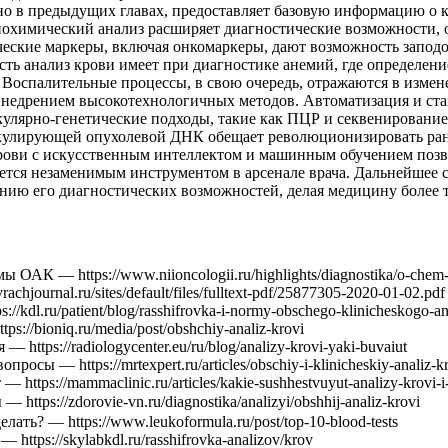
о в предыдущих главах, предоставляет базовую информацию о к
Биохимический анализ расширяет диагностические возможности, 
ские маркеры, включая онкомаркеры, дают возможность заподоз
сть анализ крови имеет при диагностике анемий, где определен
 Воспалительные процессы, в свою очередь, отражаются в изме
 внедрением высокотехнологичных методов. Автоматизация и ст
кулярно-генетические подходы, такие как ПЦР и секвенировани
ркулирующей опухолевой ДНК обещает революционизировать ра
крови с искусственным интеллектом и машинным обучением позв
тается незаменимым инструментом в арсенале врача. Дальнейшее
нию его диагностических возможностей, делая медицину более 
К — https://www.niioncologii.ru/highlights/diagnostika/o-chem-gov
journal.ru/sites/default/files/fulltext-pdf/25877305-2020-01-02.pdf
.ru/patient/blog/rasshifrovka-i-normy-obschego-klinicheskogo-anali
//bioniq.ru/media/post/obshchiy-analiz-krovi
ttps://radiologycenter.eu/ru/blog/analizy-krovi-yaki-buvaiut
сы — https://mrtexpert.ru/articles/obschiy-i-klinicheskiy-analiz-k
tps://mammaclinic.ru/articles/kakie-sushhestvuyut-analizy-krovi-i-
://zdorovie-vn.ru/diagnostika/analizyi/obshhij-analiz-krovi
ть? — https://www.leukoformula.ru/post/top-10-blood-tests
ttps://skylabkdl.ru/rasshifrovka-analizov/krov