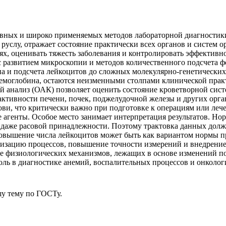
ивных и широко применяемых методов лабораторной диагностики
руслу, отражает состояние практически всех органов и систем о
ях, оценивать тяжесть заболевания и контролировать эффективн
с развитием микроскопии и методов количественного подсчета 
а и подсчета лейкоцитов до сложных молекулярно-генетических т
гемоглобина, остаются неизменными столпами клинической прак
й анализ (ОАК) позволяет оценить состояние кроветворной сис
ктивности печени, почек, поджелудочной железы и других орга
ви, что критически важно при подготовке к операциям или леч
агенты. Особое место занимает интерпретация результатов. Нор
 и даже расовой принадлежности. Поэтому трактовка данных до
повышение числа лейкоцитов может быть как вариантом нормы п
тизацию процессов, повышение точности измерений и внедрение
ие физиологических механизмов, лежащих в основе изменений п
оль в диагностике анемий, воспалительных процессов и онколог
у тему
по ГОСТу.