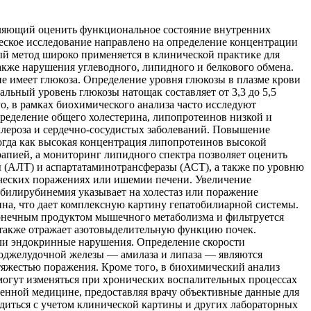
оляющий оценить функциональное состояние внутренних
ческое исследование направлено на определение концентрации
й метод широко применяется в клинической практике для
акже нарушения углеводного, липидного и белкового обмена.
е имеет глюкоза. Определение уровня глюкозы в плазме крови
льный уровень глюкозы натощак составляет от 3,3 до 5,5
о, в рамках биохимического анализа часто исследуют
ределение общего холестерина, липопротеинов низкой и
склероза и сердечно-сосудистых заболеваний. Повышение
тогда как высокая концентрация липопротеинов высокой
рапией, а мониторинг липидного спектра позволяет оценить
 (АЛТ) и аспартатаминотрансферазы (АСТ), а также по уровню
ческих поражениях или ишемии печени. Увеличение
рбилирубинемия указывает на холестаз или поражение
ина, что дает комплексную картину гепатобилиарной системы.
 конечным продуктом мышечного метаболизма и фильтруется
 также отражает азотовыделительную функцию почек.
или эндокринные нарушения. Определение скорости
поджелудочной железы — амилаза и липаза — являются
 тяжестью поражения. Кроме того, в биохимический анализ
 могут изменяться при хронических воспалительных процессах
енной медицине, предоставляя врачу объективные данные для
одиться с учетом клинической картины и других лабораторных