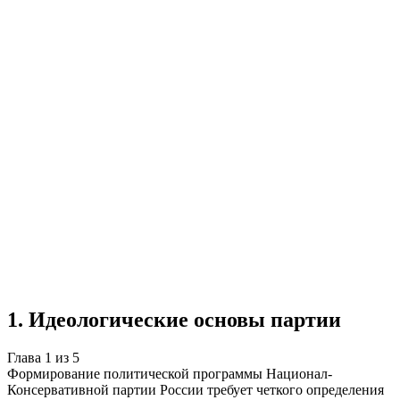
Учебная работа
5 глав
≈7 страниц
5 источников
Создать такую же
Готовая работа по ГОСТу — от 99₽
1
.
Идеологические основы партии
Глава
1
из
5
Формирование политической программы Национал-
Консервативной партии России требует четкого определения