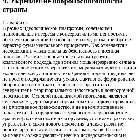
4
.
Укрепление обороноспособности
страны
Глава
4
из
5
В рамках идеологической платформы, сочетающей
национальные интересы с консервативными ценностями,
обеспечение военной безопасности государства приобретает
характер фундаментального приоритета. Как отмечается в
исследовании «Национальная безопасность и военная
политика России», современные вызовы требуют
комплексного подхода, где военная мощь неразрывно связана
с технологическим суверенитетом, моральным духом нации и
экономической устойчивостью. Данный подход предполагает
не просто поддержание статус-кво, а активное формирование
оборонного потенциала, способного гарантировать
суверенитет и территориальную целостность в долгосрочной
перспективе. Основой предлагаемой программы является
системная модернизация вооружённых сил, ориентированная
на качественное превосходство, а не на количественные
показатели. Это предполагает ускоренное переоснащение
армии и флота высокоточным оружием, системами разведки,
управления и связи нового поколения, а также развитие
роботизированных и беспилотных комплексов. Особое
внимание должно уделяться научно-исследовательским и