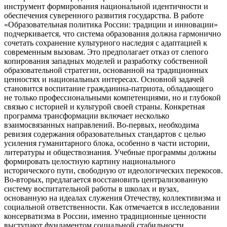
инструмент формирования национальной идентичности и
обеспечения суверенного развития государства. В работе
«Образовательная политика России: традиции и инновации»
подчеркивается, что система образования должна гармонично
сочетать сохранение культурного наследия с адаптацией к
современным вызовам. Это предполагает отказ от слепого
копирования западных моделей и разработку собственной
образовательной стратегии, основанной на традиционных
ценностях и национальных интересах. Основной задачей
становится воспитание гражданина-патриота, обладающего
не только профессиональными компетенциями, но и глубокой
связью с историей и культурой своей страны. Конкретная
программа трансформации включает несколько
взаимосвязанных направлений. Во-первых, необходима
ревизия содержания образовательных стандартов с целью
усиления гуманитарного блока, особенно в части истории,
литературы и обществознания. Учебные программы должны
формировать целостную картину национального
исторического пути, свободную от идеологических перекосов.
Во-вторых, предлагается восстановить централизованную
систему воспитательной работы в школах и вузах,
основанную на идеалах служения Отечеству, коллективизма и
социальной ответственности. Как отмечается в исследовании
консерватизма в России, именно традиционные ценности
выступают фундаментом социальной стабильности.