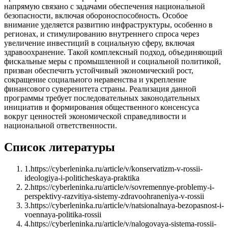
напрямую связано с задачами обеспечения национальной
безопасности, включая обороноспособность. Особое
внимание уделяется развитию инфраструктуры, особенно в
регионах, и стимулированию внутреннего спроса через
увеличение инвестиций в социальную сферу, включая
здравоохранение. Такой комплексный подход, объединяющий
фискальные меры с промышленной и социальной политикой,
призван обеспечить устойчивый экономический рост,
сокращение социального неравенства и укрепление
финансового суверенитета страны. Реализация данной
программы требует последовательных законодательных
инициатив и формирования общественного консенсуса
вокруг ценностей экономической справедливости и
национальной ответственности.
Список литературы
1
.
https://cyberleninka.ru/article/v/konservatizm-v-rossii-
ideologiya-i-politicheskaya-praktika
2
.
https://cyberleninka.ru/article/v/sovremennye-problemy-i-
perspektivy-razvitiya-sistemy-zdravoohraneniya-v-rossii
3
.
https://cyberleninka.ru/article/v/natsionalnaya-bezopasnost-i-
voennaya-politika-rossii
4
.
https://cyberleninka.ru/article/v/nalogovaya-sistema-rossii-