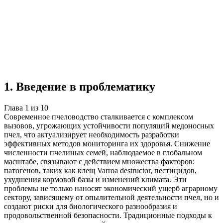
Реферат
10 глав
≈10 страниц
5 источников
Создать такую же
Готовая работа по ГОСТу — от 99₽
1
.
Введение в проблематику
Глава
1
из
10
Современное пчеловодство сталкивается с комплексом
вызовов, угрожающих устойчивости популяций медоносных
пчел, что актуализирует необходимость разработки
эффективных методов мониторинга их здоровья. Снижение
численности пчелиных семей, наблюдаемое в глобальном
масштабе, связывают с действием множества факторов:
патогенов, таких как клещ Varroa destructor, пестицидов,
ухудшения кормовой базы и изменений климата. Эти
проблемы не только наносят экономический ущерб аграрному
сектору, зависящему от опылительной деятельности пчел, но и
создают риски для биологического разнообразия и
продовольственной безопасности. Традиционные подходы к