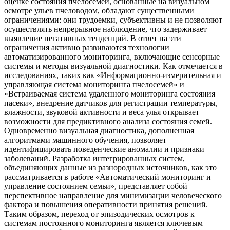
оценке состояния пчелосемей, основанные на визуальном
осмотре ульев пчеловодом, обладают существенными
ограничениями: они трудоемки, субъективны и не позволяют
осуществлять непрерывное наблюдение, что задерживает
выявление негативных тенденций. В ответ на эти
ограничения активно развиваются технологии
автоматизированного мониторинга, включающие сенсорные
системы и методы визуальной диагностики. Как отмечается в
исследованиях, таких как «Информационно-измерительная и
управляющая система мониторинга пчелосемей» и
«Встраиваемая система удаленного мониторинга состояния
пасеки», внедрение датчиков для регистрации температуры,
влажности, звуковой активности и веса улья открывает
возможности для предиктивного анализа состояния семей.
Одновременно визуальная диагностика, дополненная
алгоритмами машинного обучения, позволяет
идентифицировать поведенческие аномалии и признаки
заболеваний. Разработка интегрированных систем,
объединяющих данные из разнородных источников, как это
рассматривается в работе «Автоматический мониторинг и
управление состоянием семьи», представляет собой
перспективное направление для минимизации человеческого
фактора и повышения оперативности принятия решений.
Таким образом, переход от эпизодических осмотров к
системам постоянного мониторинга является ключевым