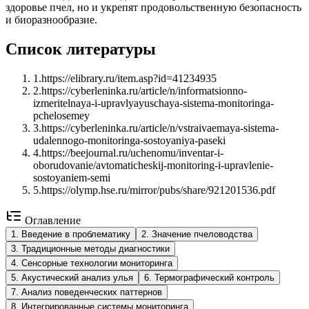
здоровье пчел, но и укрепят продовольственную безопасность
и биоразнообразие.
Список литературы
1
.
https://elibrary.ru/item.asp?id=41234935
2
.
https://cyberleninka.ru/article/n/informatsionno-
izmeritelnaya-i-upravlyayuschaya-sistema-monitoringa-
pchelosemey
3
.
https://cyberleninka.ru/article/n/vstraivaemaya-sistema-
udalennogo-monitoringa-sostoyaniya-paseki
4
.
https://beejournal.ru/uchenomu/inventar-i-
oborudovanie/avtomaticheskij-monitoring-i-upravlenie-
sostoyaniem-semi
5
.
https://olymp.hse.ru/mirror/pubs/share/921201536.pdf
Оглавление
1
.
Введение в проблематику
2
.
Значение пчеловодства
3
.
Традиционные методы диагностики
4
.
Сенсорные технологии мониторинга
5
.
Акустический анализ улья
6
.
Термографический контроль
7
.
Анализ поведенческих паттернов
8
.
Интегрированные системы мониторинга