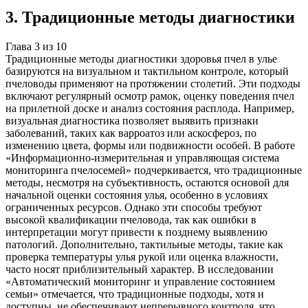
3
.
Традиционные методы диагностики
Глава
3
из
10
Традиционные методы диагностики здоровья пчел в улье
базируются на визуальном и тактильном контроле, который
пчеловоды применяют на протяжении столетий. Эти подходы
включают регулярный осмотр рамок, оценку поведения пчел
на прилетной доске и анализ состояния расплода. Например,
визуальная диагностика позволяет выявить признаки
заболеваний, таких как варроатоз или аскосфероз, по
изменению цвета, формы или подвижности особей. В работе
«Информационно-измерительная и управляющая система
мониторинга пчелосемей» подчеркивается, что традиционные
методы, несмотря на субъективность, остаются основой для
начальной оценки состояния улья, особенно в условиях
ограниченных ресурсов. Однако эти способы требуют
высокой квалификации пчеловода, так как ошибки в
интерпретации могут привести к позднему выявлению
патологий. Дополнительно, тактильные методы, такие как
проверка температуры улья рукой или оценка влажности,
часто носят приблизительный характер. В исследовании
«Автоматический мониторинг и управление состоянием
семьи» отмечается, что традиционные подходы, хотя и
доступны, не обеспечивают непрерывного контроля, что