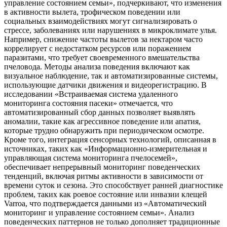
управление состоянием семьи», подчеркивают, что изменения
в активности вылета, трофическом поведении или
социальных взаимодействиях могут сигнализировать о
стрессе, заболеваниях или нарушениях в микроклимате улья.
Например, снижение частоты вылетов за нектаром часто
коррелирует с недостатком ресурсов или поражением
паразитами, что требует своевременного вмешательства
пчеловода. Методы анализа поведения включают как
визуальное наблюдение, так и автоматизированные системы,
использующие датчики движения и видеорегистрацию. В
исследовании «Встраиваемая система удаленного
мониторинга состояния пасеки» отмечается, что
автоматизированный сбор данных позволяет выявлять
аномалии, такие как агрессивное поведение или апатия,
которые трудно обнаружить при периодическом осмотре.
Кроме того, интеграция сенсорных технологий, описанная в
источниках, таких как «Информационно-измерительная и
управляющая система мониторинга пчелосемей»,
обеспечивает непрерывный мониторинг поведенческих
тенденций, включая ритмы активности в зависимости от
времени суток и сезона. Это способствует ранней диагностике
проблем, таких как роевое состояние или инвазии клещей
Varroa, что подтверждается данными из «Автоматический
мониторинг и управление состоянием семьи». Анализ
поведенческих паттернов не только дополняет традиционные