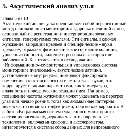
5
.
Акустический анализ улья
Глава
5
из
10
Акустический анализ улья представляет собой перспективный
метод неинвазивного мониторинга здоровья пчелиной семьи,
основанный на регистрации и интерпретации звуковых
сигналов, генерируемых пчелами. Эти сигналы, включая
жужжание, вибрации крыльев и специфические «звуки
тревоги», отражают физиологическое состояние колонии,
уровень активности, наличие стрессовых факторов или
заболеваний. Как отмечается в исследовании
«Информационно-измерительная и управляющая система
мониторинга пчелосемей», акустические датчики,
установленные внутри улья, позволяют фиксировать
изменения частотного спектра и амплитуды звуков, что
коррелирует с такими параметрами, как температура,
влажность и поведенческие реакции пчел. Например,
повышение частоты жужжания может указывать на перегрев
улья или начало роения, тогда как аномальные паттерны
звуков часто связаны с инфекциями, такими как варроатоз. В
работе «Встраиваемая система удаленного мониторинга
состояния пасеки» подчеркивается, что современные
технологии, включая микрофоны и акселерометры,
интегрируются в системы сбора данных для непрерывного