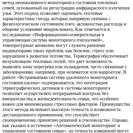
метод неинвазивного мониторинга состояния пчелиных
семей, основанный на регистрации инфракрасного излучения
улья. Этот подход позволяет оценивать тепловые
характеристики гнезда, которые напрямую связаны с
физиологическим состоянием пчел, активностью расплода и
общими условиями микроклимата. Как отмечается в
исследовании «Информационно-измерительная и
управляющая система мониторинга пчелосемей»,
температурные аномалии могут служить ранними
индикаторами таких проблем, как болезни, стресс или
нарушения в развитии потомства. Термография обеспечивает
визуализацию тепловых полей, что дает возможность
выявлять зоны перегрева или охлаждения, часто связанные с
заболеваниями, например, при нозематозе или варроатозе. В
работе «Встраиваемая система удаленного мониторинга
состояния пасеки» подчеркивается, что интеграция
термографических датчиков в системы мониторинга
позволяет осуществлять непрерывный контроль без
вмешательства в жизнедеятельность семьи, что особенно
важно для минимизации стрессовых факторов. Преимущества
этого метода включают высокую точность и возможность
дистанционного применения, что способствует
своевременному принятию решений в пчеловодстве. Однако,
как указано в источнике «Автоматический мониторинг и
управление состоянием семьи», на точность измерений могут