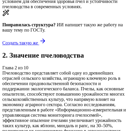
условием для обеспечения здоровья пчел и устойчивости
пчеловодства в современных условиях.
Понравилась структура?
ИИ напишет такую же работу на
вашу тему
по ГОСТу.
Создать такую же
2
.
Значение пчеловодства
Глава
2
из
10
Пчеловодство представляет собой одну из древнейших
отраслей сельского хозяйства, играющую ключевую роль в
обеспечении продовольственной безопасности и
поддержании экологического баланса. Пчелы, как основные
опылители, способствуют повышению урожайности многих
сельскохозяйственных культур, что напрямую влияет на
экономику аграрного сектора. Согласно исследованиям,
представленным в работе «Информационно-измерительная и
управляющая система мониторинга пчелосемей»,
эффективное опыление пчелами увеличивает урожайность
таких культур, как яблони, миндаль и рапс, на 30–50%,
подчеркивая их незаменимую функцию в агроэкосистемах.