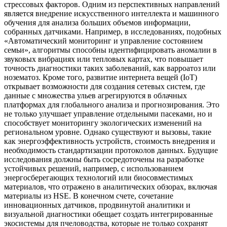
стрессовых факторов. Одним из перспективных направлений
является внедрение искусственного интеллекта и машинного
обучения для анализа больших объемов информации,
собранных датчиками. Например, в исследованиях, подобных
«Автоматический мониторинг и управление состоянием
семьи», алгоритмы способны идентифицировать аномалии в
звуковых вибрациях или тепловых картах, что повышает
точность диагностики таких заболеваний, как варроатоз или
нозематоз. Кроме того, развитие интернета вещей (IoT)
открывает возможности для создания сетевых систем, где
данные с множества ульев агрегируются в облачных
платформах для глобального анализа и прогнозирования. Это
не только улучшает управление отдельными пасеками, но и
способствует мониторингу экологических изменений на
региональном уровне. Однако существуют и вызовы, такие
как энергоэффективность устройств, стоимость внедрения и
необходимость стандартизации протоколов данных. Будущие
исследования должны быть сосредоточены на разработке
устойчивых решений, например, с использованием
энергосберегающих технологий или биосовместимых
материалов, что отражено в аналитических обзорах, включая
материалы из HSE. В конечном счете, сочетание
инновационных датчиков, продвинутой аналитики и
визуальной диагностики обещает создать интегрированные
экосистемы для пчеловодства, которые не только сохранят