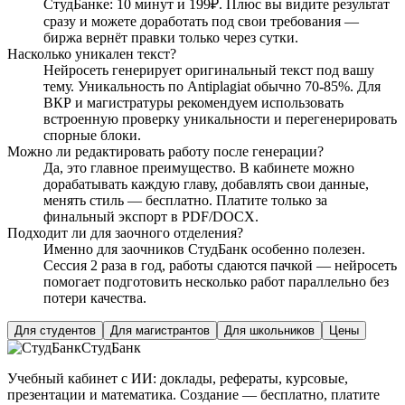
СтудБанке: 10 минут и 199₽. Плюс вы видите результат
сразу и можете доработать под свои требования —
биржа вернёт правки только через сутки.
Насколько уникален текст?
Нейросеть генерирует оригинальный текст под вашу
тему. Уникальность по Antiplagiat обычно 70-85%. Для
ВКР и магистратуры рекомендуем использовать
встроенную проверку уникальности и перегенерировать
спорные блоки.
Можно ли редактировать работу после генерации?
Да, это главное преимущество. В кабинете можно
дорабатывать каждую главу, добавлять свои данные,
менять стиль — бесплатно. Платите только за
финальный экспорт в PDF/DOCX.
Подходит ли для заочного отделения?
Именно для заочников СтудБанк особенно полезен.
Сессия 2 раза в год, работы сдаются пачкой — нейросеть
помогает подготовить несколько работ параллельно без
потери качества.
Для студентов
Для магистрантов
Для школьников
Цены
СтудБанк
Учебный кабинет с ИИ: доклады, рефераты, курсовые,
презентации и математика. Создание — бесплатно, платите