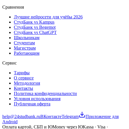
Сравнения
Лучшие нейросети для учёбы 2026
СтудБанк vs Kampus
СтудБанк vs Begemot
СтудБанк vs ChatGPT
Школьникам
Студентам
Магистрам
Работающим
Сервис
Тарифы
О сервисе
Методология
Контакты
Политика конфиденциальности
Условия использования
Публичная оферта
help@24studbank.ru
ВКонтакте
Telegram
Приложение для
Android
Оплата картой, СБП и ЮMoney через ЮKassa · Visa ·