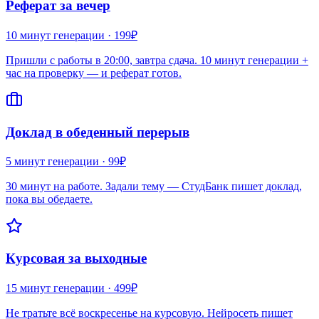
Реферат за вечер
10 минут
генерации ·
199₽
Пришли с работы в 20:00, завтра сдача. 10 минут генерации +
час на проверку — и реферат готов.
Доклад в обеденный перерыв
5 минут
генерации ·
99₽
30 минут на работе. Задали тему — СтудБанк пишет доклад,
пока вы обедаете.
Курсовая за выходные
15 минут
генерации ·
499₽
Не тратьте всё воскресенье на курсовую. Нейросеть пишет