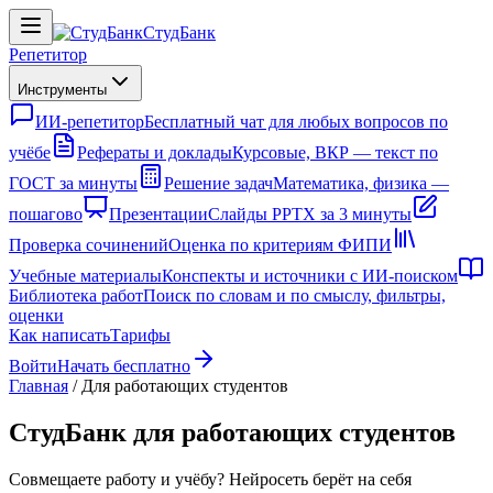
СтудБанк
Репетитор
Инструменты
ИИ-репетитор
Бесплатный чат для любых вопросов по
учёбе
Рефераты и доклады
Курсовые, ВКР — текст по
ГОСТ за минуты
Решение задач
Математика, физика —
пошагово
Презентации
Слайды PPTX за 3 минуты
Проверка сочинений
Оценка по критериям ФИПИ
Учебные материалы
Конспекты и источники с ИИ-поиском
Библиотека работ
Поиск по словам и по смыслу, фильтры,
оценки
Как написать
Тарифы
Войти
Начать бесплатно
Главная
/
Для работающих студентов
СтудБанк для работающих студентов
Совмещаете работу и учёбу? Нейросеть берёт на себя