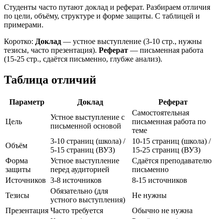
Студенты часто путают доклад и реферат. Разбираем отличия
по цели, объёму, структуре и форме защиты. С таблицей и
примерами.
Коротко:
Доклад
— устное выступление (3-10 стр., нужны
тезисы, часто презентация).
Реферат
— письменная работа
(15-25 стр., сдаётся письменно, глубже анализ).
Таблица отличий
Параметр
Доклад
Реферат
Самостоятельная
Устное выступление с
Цель
письменная работа по
письменной основой
теме
3-10 страниц (школа) /
10-15 страниц (школа) /
Объём
5-15 страниц (ВУЗ)
15-25 страниц (ВУЗ)
Форма
Устное выступление
Сдаётся преподавателю
защиты
перед аудиторией
письменно
Источников
3-8 источников
8-15 источников
Обязательно (для
Тезисы
Не нужны
устного выступления)
Презентация
Часто требуется
Обычно не нужна