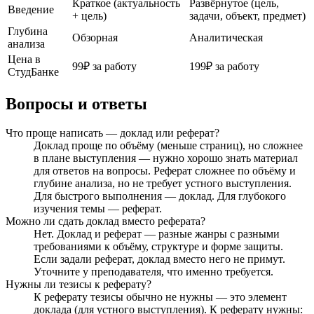
Краткое (актуальность
Развёрнутое (цель,
Введение
+ цель)
задачи, объект, предмет)
Глубина
Обзорная
Аналитическая
анализа
Цена в
99₽ за работу
199₽ за работу
СтудБанке
Вопросы и ответы
Что проще написать — доклад или реферат?
Доклад проще по объёму (меньше страниц), но сложнее
в плане выступления — нужно хорошо знать материал
для ответов на вопросы. Реферат сложнее по объёму и
глубине анализа, но не требует устного выступления.
Для быстрого выполнения — доклад. Для глубокого
изучения темы — реферат.
Можно ли сдать доклад вместо реферата?
Нет. Доклад и реферат — разные жанры с разными
требованиями к объёму, структуре и форме защиты.
Если задали реферат, доклад вместо него не примут.
Уточните у преподавателя, что именно требуется.
Нужны ли тезисы к реферату?
К реферату тезисы обычно не нужны — это элемент
доклада (для устного выступления). К реферату нужны: