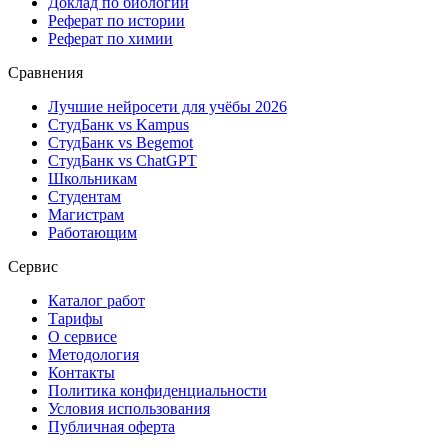
Доклад по биологии
Реферат по истории
Реферат по химии
Сравнения
Лучшие нейросети для учёбы 2026
СтудБанк vs Kampus
СтудБанк vs Begemot
СтудБанк vs ChatGPT
Школьникам
Студентам
Магистрам
Работающим
Сервис
Каталог работ
Тарифы
О сервисе
Методология
Контакты
Политика конфиденциальности
Условия использования
Публичная оферта