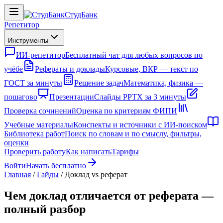
СтудБанк
Репетитор
Инструменты
ИИ-репетитор
Бесплатный чат для любых вопросов по
учёбе
Рефераты и доклады
Курсовые, ВКР — текст по
ГОСТ за минуты
Решение задач
Математика, физика —
пошагово
Презентации
Слайды PPTX за 3 минуты
Проверка сочинений
Оценка по критериям ФИПИ
Учебные материалы
Конспекты и источники с ИИ-поиском
Библиотека работ
Поиск по словам и по смыслу, фильтры,
оценки
Проверить работу
Как написать
Тарифы
Войти
Начать бесплатно
Главная
/
Гайды
/
Доклад vs реферат
Чем доклад отличается от реферата —
полный разбор