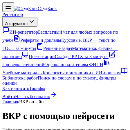
СтудБанк
Репетитор
Инструменты
ИИ-репетитор
Бесплатный чат для любых вопросов по
учёбе
Рефераты и доклады
Курсовые, ВКР — текст по
ГОСТ за минуты
Решение задач
Математика, физика —
пошагово
Презентации
Слайды PPTX за 3 минуты
Проверка сочинений
Оценка по критериям ФИПИ
Учебные материалы
Конспекты и источники с ИИ-поиском
Библиотека работ
Поиск по словам и по смыслу, фильтры,
оценки
Как написать
Тарифы
Войти
Начать бесплатно
Главная
/
ВКР онлайн
ВКР с помощью нейросети