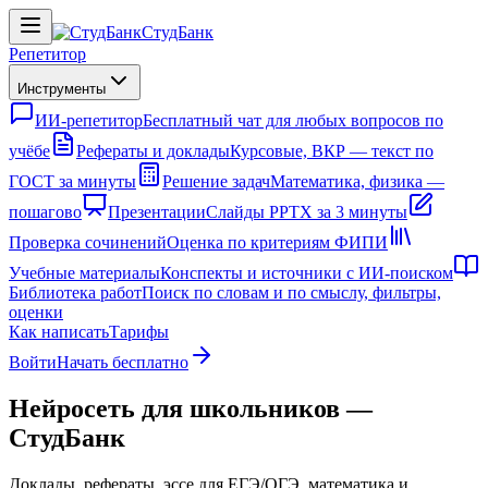
СтудБанк
Репетитор
Инструменты
ИИ-репетитор
Бесплатный чат для любых вопросов по
учёбе
Рефераты и доклады
Курсовые, ВКР — текст по
ГОСТ за минуты
Решение задач
Математика, физика —
пошагово
Презентации
Слайды PPTX за 3 минуты
Проверка сочинений
Оценка по критериям ФИПИ
Учебные материалы
Конспекты и источники с ИИ-поиском
Библиотека работ
Поиск по словам и по смыслу, фильтры,
оценки
Как написать
Тарифы
Войти
Начать бесплатно
Нейросеть для школьников —
СтудБанк
Доклады, рефераты, эссе для ЕГЭ/ОГЭ, математика и