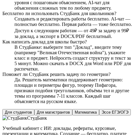
уровня с пошаговым объяснением, AI-чат для
объяснения сложных тем по любому предмету.
Бесплатно ли использовать СтудБанк для школьников?
Создавать и редактировать работы бесплатно. AI-чат —
полностью бесплатно. Первая работа — тоже бесплатно.
Доступ к следующим работам — от 49₽ за задачу и 99₽
за доклад, а экспорт в DOCX/PDF бесплатный.
Как написать доклад для школы быстро?
В СтудБанке: выберите тип "Доклад", введите тему
(например "Великая Отечественная война"), укажите
класс и предмет. Нейросеть создаст структуру и текст за
5 минут. Можно скачать в DOCX для Word или PDF для
распечатки.
Поможет ли СтудБанк решить задачу по геометрии?
Да. Решатель математики поддерживает геометрию:
площади и периметры фигур, теорему Пифагора,
признаки подобия треугольников, объёмы тел и другие
темы из программы 7-11 классов. Каждый шаг
объясняется на русском языке.
Для студентов
Для магистрантов
Математика
Эссе ЕГЭ/ОГЭ
СтудБанк
Учебный кабинет с ИИ: доклады, рефераты, курсовые,
презентации и математика. Создание — бесплатно, платите