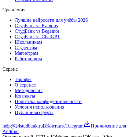
Сравнения
Лучшие нейросети для учёбы 2026
СтудБанк vs Kampus
СтудБанк vs Begemot
СтудБанк vs ChatGPT
Школьникам
Студентам
Магистрам
Работающим
Сервис
Тарифы
О сервисе
Методология
Контакты
Политика конфиденциальности
Условия использования
Публичная оферта
help@24studbank.ru
ВКонтакте
Telegram
Приложение для
Android
Оплата картой, СБП и ЮMoney через ЮKassa · Visa ·