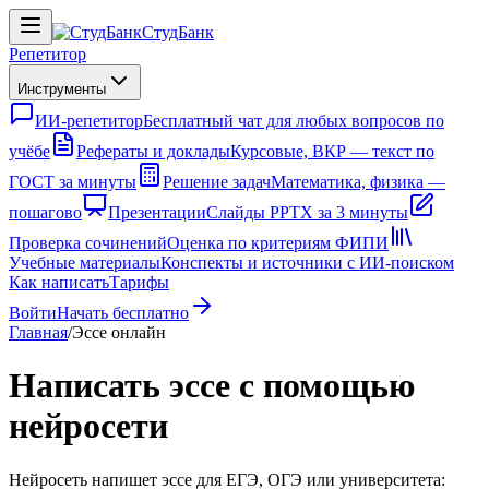
СтудБанк
Репетитор
Инструменты
ИИ-репетитор
Бесплатный чат для любых вопросов по
учёбе
Рефераты и доклады
Курсовые, ВКР — текст по
ГОСТ за минуты
Решение задач
Математика, физика —
пошагово
Презентации
Слайды PPTX за 3 минуты
Проверка сочинений
Оценка по критериям ФИПИ
Учебные материалы
Конспекты и источники с ИИ-поиском
Как написать
Тарифы
Войти
Начать бесплатно
Главная
/
Эссе онлайн
Написать эссе с помощью
нейросети
Нейросеть напишет эссе для ЕГЭ, ОГЭ или университета: