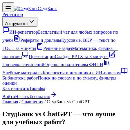
СтудБанк
Репетитор
Инструменты
ИИ-репетитор
Бесплатный чат для любых вопросов по
учёбе
Рефераты и доклады
Курсовые, ВКР — текст по
ГОСТ за минуты
Решение задач
Математика, физика —
пошагово
Презентации
Слайды PPTX за 3 минуты
Проверка сочинений
Оценка по критериям ФИПИ
Учебные материалы
Конспекты и источники с ИИ-поиском
Библиотека работ
Поиск по словам и по смыслу, фильтры,
оценки
Как написать
Тарифы
Войти
Начать бесплатно
Главная
/
Сравнения
/
СтудБанк vs ChatGPT
СтудБанк vs ChatGPT — что лучше
для учебных работ?