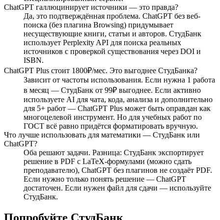
ChatGPT галлюцинирует источники — это правда?
Да, это подтверждённая проблема. ChatGPT без веб-
поиска (без плагина Browsing) придумывает
несуществующие книги, статьи и авторов. СтудБанк
использует Perplexity API для поиска реальных
источников с проверкой существования через DOI и
ISBN.
ChatGPT Plus стоит 1800₽/мес. Это выгоднее СтудБанка?
Зависит от частоты использования. Если нужна 1 работа
в месяц — СтудБанк от 99₽ выгоднее. Если активно
используете AI для чата, кода, анализа и дополнительно
для 5+ работ — ChatGPT Plus может быть оправдан как
многоцелевой инструмент. Но для учебных работ по
ГОСТ всё равно придётся форматировать вручную.
Что лучше использовать для математики — СтудБанк или
ChatGPT?
Оба решают задачи. Разница: СтудБанк экспортирует
решение в PDF с LaTeX-формулами (можно сдать
преподавателю), ChatGPT без плагинов не создаёт PDF.
Если нужно только понять решение — ChatGPT
достаточен. Если нужен файл для сдачи — используйте
СтудБанк.
Попробуйте СтудБанк