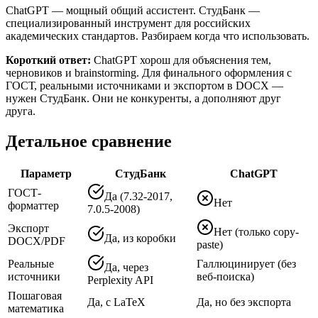
ChatGPT — мощный общий ассистент. СтудБанк —
специализированный инструмент для российских
академических стандартов. Разбираем когда что использовать.
Короткий ответ:
ChatGPT хорош для объяснения тем,
черновиков и brainstorming. Для финального оформления с
ГОСТ, реальными источниками и экспортом в DOCX —
нужен СтудБанк. Они не конкуренты, а дополняют друг
друга.
Детальное сравнение
Параметр
СтудБанк
ChatGPT
ГОСТ-
Да (7.32-2017,
Нет
форматтер
7.0.5-2008)
Экспорт
Нет (только copy-
Да, из коробки
DOCX/PDF
paste)
Реальные
Галлюцинирует (без
Да, через
источники
веб-поиска)
Perplexity API
Пошаговая
Да, с LaTeX
Да, но без экспорта
математика