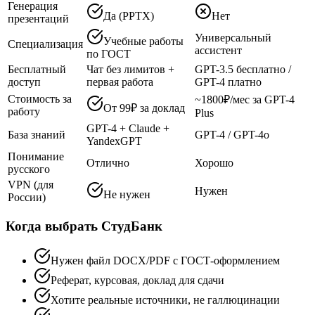
Генерация
Да (PPTX)
Нет
презентаций
Универсальный
Учебные работы
Специализация
ассистент
по ГОСТ
Бесплатный
Чат без лимитов +
GPT-3.5 бесплатно /
доступ
первая работа
GPT-4 платно
Стоимость за
~1800₽/мес за GPT-4
От 99₽ за доклад
работу
Plus
GPT-4 + Claude +
База знаний
GPT-4 / GPT-4o
YandexGPT
Понимание
Отлично
Хорошо
русского
VPN (для
Нужен
Не нужен
России)
Когда выбрать СтудБанк
Нужен файл DOCX/PDF с ГОСТ-оформлением
Реферат, курсовая, доклад для сдачи
Хотите реальные источники, не галлюцинации